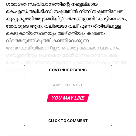
ഗതാഗത സംവിധാനത്തിന്റെ നട്ടെല്ലായ
കെ.എസ്.ആര്‍.ടി.സി നഷ്ടത്തില്‍ നിന്ന് നഷ്ടത്തിലേക്ക്
കൂപ്പുകുത്തിത്തുടങ്ങിയിട്ട് വര്‍ഷങ്ങളായി. ‘കാട്ടിലെ മരം,
തേവരുടെ ആന, വലിയെടാ വലി’ എന്ന രീതിയിലുള്ള
കെടുകാര്യസ്ഥതയും അഴിമതിയും കാരണം
വിത്തെടുത്ത് കുത്തി കഞ്ഞിവെക്കുന്ന
അവസ്ഥയിയിലാണ് ഈ പൊതു മേഖലാസ്ഥാപനം.
ശമ്പളത്തിനും പെന്‍ഷനുമായി മാസം തോറും കടം
ചോദിച്ച് അലയേണ്ട അവസ്ഥ ഏതൊരു സ്ഥാപനത്തെ
സംബന്ധിച്ചും ലജ്ജാകരം തന്നെ.
CONTINUE READING
അഞ്ചു സോണുകളിലായി ആറായിരത്തോളം
ADVERTISEMENT
സര്‍വീസുകളില്‍ നാലിലൊന്നും നഷ്ടത്തിലാണ്.
രാജ്യത്തെ ശരാശരിയേക്കാള്‍ ഉയര്‍ന്ന തൊഴിലാളി
YOU MAY LIKE
അനുപാതം. ബസ്സൊന്നിന് സാങ്കേതിക
ജീവനക്കാരുള്‍പ്പെടെ ഒന്‍പതുപേര്‍.
നാല്‍പത്തയ്യായിരത്തോളം ജീവനക്കാരും മുപ്പത്തി
CLICK TO COMMENT
അയ്യായിരത്തോളം പെന്‍ഷന്‍കാരും. കഴിഞ്ഞ മൂന്നു
നാലുമാസമായി അധ്വാനത്തിന്റെ പ്രതിഫലത്തിന്