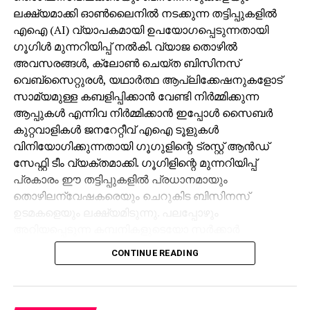
ലക്ഷ്യമാക്കി ഓണ്‍ലൈനില്‍ നടക്കുന്ന തട്ടിപ്പുകളില്‍
പെന്‍ഷന്‍ കോണ്‍ട്രിബ്യൂട്ടറിയാണ് 2013 മുതല്‍.
എഐ (AI) വ്യാപകമായി ഉപയോഗപ്പെടുന്നതായി
എങ്കിലും പഴയകാല പെന്‍ഷന്‍കാര്‍ ഇപ്പോഴും
ഗൂഗിള്‍ മുന്നറിയിപ്പ് നല്‍കി. വ്യാജ തൊഴില്‍
പെന്‍ഷന്‍ കാത്തുകഴിയുകയാണ്. ഇവര്‍ പലരും
അവസരങ്ങള്‍, ക്ലോണ്‍ ചെയ്ത ബിസിനസ്
ചികില്‍സ തേടുന്നവരുമാണ്. ഇവര്‍ക്ക് സമയത്തിനത്
വെബ്‌സൈറ്റുരള്‍, യഥാര്‍ത്ഥ ആപ്ലിക്കേഷനുകളോട്
നല്‍കണം. നിരവധി കമ്മീഷനുകള്‍ മുമ്പ് പഠനം
സാമ്യമുള്ള കബളിപ്പിക്കാന്‍ വേണ്ടി നിര്‍മ്മിക്കുന്ന
നടത്തിയെങ്കിലും അതൊന്നും നടപ്പാക്കാന്‍
ആപ്പുകള്‍ എന്നിവ നിര്‍മ്മിക്കാന്‍ ഇപ്പോള്‍ സൈബര്‍
തയ്യാറാകാതിരുന്നതില്‍ കൂടുതല്‍ അംഗങ്ങളുള്ള
കുറ്റവാളികള്‍ ജനറേറ്റീവ് എഐ ടൂളുകള്‍
ഇടതു യൂണിയനുകള്‍ക്കും ഇടതുപക്ഷത്തിനും പ്രധാന
വിനിയോഗിക്കുന്നതായി ഗൂഗുളിന്റെ ട്രസ്റ്റ് ആന്‍ഡ്
പങ്കുണ്ട്. കൊല്‍ക്കത്ത ഇന്ത്യന്‍ ഇന്‍സ്റ്റിറ്റിയൂട്ട് ഓഫ്
സേഫ്റ്റി ടീം വ്യക്തമാക്കി. ഗൂഗിളിന്റെ മുന്നറിയിപ്പ്
മാനേജ്‌മെന്റിലെ പ്രൊഫ. സുശീല്‍ ഖന്നയെയാണ്
പ്രകാരം ഈ തട്ടിപ്പുകളില്‍ പ്രധാനമായും
ഇപ്പോള്‍ സ്ഥാപനത്തെക്കുറിച്ച് പഠിക്കാന്‍
തൊഴിലന്വേഷകരെയും ചെറുകിട ബിസിനസ്
നിയോഗിച്ചിട്ടുള്ളത്. ഇദ്ദേഹത്തിന്റെ റിപ്പോര്‍ട്ട് വന്നാലും
ഉടമകളെയും ലക്ഷ്യമിടുന്നു. പലപ്പോഴും
ഒരു ഉടച്ചുവാര്‍ക്കലിന് യൂണിയനുകള്‍ തയ്യാറാകുമോ?
അറിയപ്പെടുന്ന കമ്പനികളുടെയോ സര്‍ക്കാര്‍
പുനരുദ്ധാരണ പാക്കേജും ബാങ്ക് കണ്‍സോര്‍ഷ്യവും
ഏജന്‍സികളുടെയോ പേരില്‍ വ്യാജ ജോലി
CONTINUE READING
സ്ഥാപനത്തെ രക്ഷിച്ചിട്ടില്ല.
ലിസ്റ്റിംഗുകള്‍ സൃഷ്ടിക്കപ്പെടുന്നു. ഇരകളോട്
വ്യക്തിഗത വിവരങ്ങള്‍ പങ്കിടാനും, ജോലി
ഒരു സോണല്‍ മാനേജര്‍ക്ക് 18 ഡിപ്പോകള്‍ വരെ
പ്രോസസ്സിംഗ് ഫീസ് എന്ന പേരില്‍ പണം അടയ്ക്കാനും
നിയന്ത്രിക്കേണ്ട അവസ്ഥ ഒഴിവാക്കണം. പല