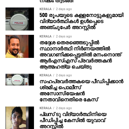
പോലെ സ്ഥലം വാങ്ങി വീട് പണിയും ‘ എന്നതായിരുന്നു
അമിതിന്റെ പ്രതികരണം. സാധാരണ മനുഷ്യന്റെ
KERALA
2 days ago
500 രൂപയുടെ കള്ളനോട്ടുകളുമായി
മനോഹരമായ പങ്കുവെക്കലാണ് ഇപ്പോള്‍ സോഷ്യല്‍
വിദ്യാര്‍ത്ഥികള്‍ ഉള്‍പ്പെടെ
മീഡിയയില്‍ ചര്‍ച്ചയായിരിക്കുന്നത്.
അഞ്ചുപേര്‍ അറസ്റ്റില്‍
KERALA
2 days ago
തദ്ദേശ തെരഞ്ഞെടുപ്പില്‍
സ്ഥാനാര്‍ത്ഥി നിര്‍ണയത്തില്‍
അവഗണിക്കപ്പെട്ടതില്‍ മനംനൊന്ത്
ആര്‍എസ്എസ് പ്രവര്‍ത്തകന്‍
ആത്മഹത്യ ചെയ്തു
KERALA
2 days ago
സഹപ്രവര്‍ത്തകയെ പീഡിപ്പിക്കാന്‍
ശ്രമിച്ച പൊലീസ്
അസോസിയേഷന്‍
നേതാവിനെതിരെ കേസ്
KERALA
2 days ago
പ്ലസ് ടു വിദ്യാര്‍ത്ഥിനിയെ
പീഡിപ്പിച്ച കേസില്‍ യുവാവ്
അറസ്റ്റില്‍