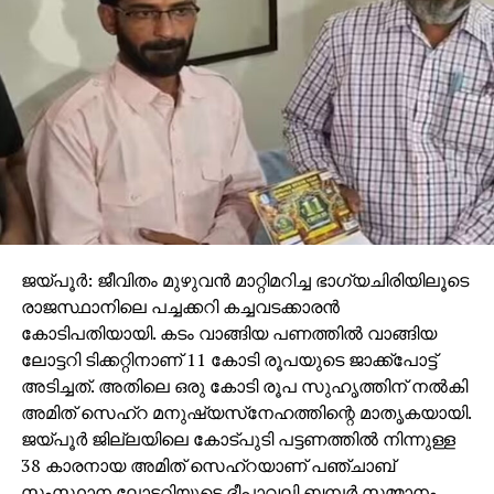
RELATED TOPICS:
UP NEXT
ഷംനാട്: പൊതു ജീവിതത്തിന് അലങ്കാരമായ
പാണ്ഡിത്യം
DON'T MISS
പ്രവര്‍ത്തിക്കുന്നത് ഖത്തര്‍ കേന്ദ്രമായി: എം.എം
അക്ബര്‍
ജയ്പൂര്‍: ജീവിതം മുഴുവന്‍ മാറ്റിമറിച്ച ഭാഗ്യചിരിയിലൂടെ
രാജസ്ഥാനിലെ പച്ചക്കറി കച്ചവടക്കാരന്‍
കോടിപതിയായി. കടം വാങ്ങിയ പണത്തില്‍ വാങ്ങിയ
ലോട്ടറി ടിക്കറ്റിനാണ് 11 കോടി രൂപയുടെ ജാക്ക്‌പോട്ട്
അടിച്ചത്. അതിലെ ഒരു കോടി രൂപ സുഹൃത്തിന് നല്‍കി
അമിത് സെഹ്‌റ മനുഷ്യസ്‌നേഹത്തിന്റെ മാതൃകയായി.
ജയ്പൂര്‍ ജില്ലയിലെ കോട്പുടി പട്ടണത്തില്‍ നിന്നുള്ള
38 കാരനായ അമിത് സെഹ്‌റയാണ് പഞ്ചാബ്
സംസ്ഥാന ലോട്ടറിയുടെ ദീപാവലി ബമ്പര്‍ സമ്മാനം