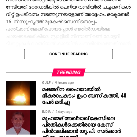
നേടിയത്. റോഡരികില്‍ ചെറിയ വണ്ടിയില്‍ പച്ചക്കറികള്‍
വിറ്റ് ഉപജീവനം നടത്തുന്നയാളാണ് അദ്ദേഹം. ഒക്ടോബര്‍
16-ന് സുഹൃത്ത് മുകേഷ് സെന്നിനൊപ്പം
പഞ്ചാബിലേക്ക് പോയപ്പോള്‍ ബതിന്‍ഡയിലെ
ചായക്കടക്കരികിലെ സ്റ്റാളില്‍ നിന്നാണ് രണ്ട് ലോട്ടറി
ടിക്കറ്റുകള്‍ വാങ്ങിയത്. കയ്യില്‍ പണമില്ലാത്തതിനാല്‍
മുകേഷിനോട് 1000 രൂപ കടം വാങ്ങുകയായിരുന്നു.
CONTINUE READING
ഒക്ടോബര്‍ 31ന് രാത്രി 10 മണിക്ക് മുകേഷിന്റെ ഫോണ്‍
കോളിലൂടെയാണ് 11 കോടിയുടെ ജാക്ക്‌പോട്ട്
അടിച്ചതറിയുന്നത്. രണ്ടാമത്തെ ടിക്കറ്റിനും 1000 രൂപ
TRENDING
സമ്മാനമായി ലഭിച്ചു. ലോട്ടറി അടിച്ച വിവരം
GULF
9 hours ago
അറിഞ്ഞപ്പോള്‍ ആദ്യം ഓര്‍ത്തത് സുഹൃത്ത്
മക്കമദീന ഹൈവേയില്‍
ഭീകരാപകടം: ഉംറ ബസ് കത്തി, 40
മുകേഷിനെയായിരുന്നു. അദ്ദേഹത്തിന്റെ രണ്ട്
പേര്‍ മരിച്ചു
പെണ്‍മക്കള്‍ക്ക് 50 ലക്ഷം രൂപ വീതം ആകെ ഒരു കോടി
നല്‍കുമെന്ന് അമിത് പറഞ്ഞു. ‘ പഞ്ചാബിലേക്ക്
INDIA
2 days ago
വരാന്‍പോലും 8,000 രൂപ കടം വാങ്ങിയിരുന്നു. അത്
മുഹമ്മദ് അഖ്‌ലാഖ് കേസിലെ
പ്രതികള്‍ക്കെതിരായ കേസ്
ഇപ്പോള്‍ തിരിച്ചടക്കും. കോടിപതിയായെങ്കിലും ഞാന്‍
പിന്‍വലിക്കാന്‍ യു.പി. സര്‍ക്കാര്‍
പഴയപോലെ കച്ചവടം തുടരും. ഭാര്യയുടെ ആഗ്രഹം
നീക്കം തുടങ്ങി