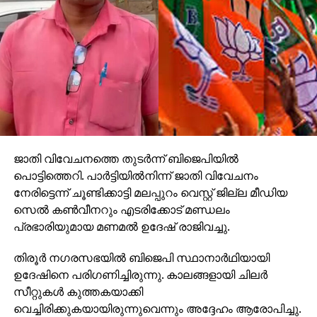
അതുവഴി സ്വകാര്യബസുകളുടെ
കൊള്ളലാഭത്തിലേക്കും കേരളത്തെ കൊണ്ടു
ചെന്നെത്തിക്കുന്നത്. പലവിധ സര്‍വീസുകളുണ്ടെങ്കിലും
തമിഴ്‌നാട്ടില്‍ ഓര്‍ഡിനറി സര്‍വീസുകളില്‍ ഇപ്പോഴും
മിനിമം ചാര്‍ജ് മൂന്നു രൂപയും വിദ്യാര്‍ഥികള്‍ക്ക് പ്ലസ്ടു
വരെ സൗജന്യവുമാണെന്ന് കൂടി ഓര്‍ക്കുക. വോള്‍വോ,
സൂപ്പര്‍ എക്‌സ്പ്രസ് തുടങ്ങി ഓര്‍ഡിനറി വരെ നീളുന്ന
ഇരുപതോളം ബസുകളില്‍ നഷ്ടം
വരുത്തുന്നതിലധികവും ഓര്‍ഡിനറികളാണ്.
ജാതി വിവേചനത്തെ തുടര്‍ന്ന് ബിജെപിയില്‍
പൊട്ടിത്തെറി. പാര്‍ട്ടിയില്‍നിന്ന് ജാതി വിവേചനം
ലാഭകരമല്ലാത്തതുകാരണം സ്വകാര്യബസുകള്‍
നേരിട്ടെന്ന് ചൂണ്ടിക്കാട്ടി മലപ്പുറം വെസ്റ്റ് ജില്ല മീഡിയ
ഉപേക്ഷിക്കുന്ന ഗ്രാമങ്ങളിലെ റൂട്ടുകളാണ് ജനങ്ങളുടെ
സെല്‍ കണ്‍വീനറും എടരിക്കോട് മണ്ഡലം
സമ്മര്‍ദത്തെതുടര്‍ന്ന് നഷ്ടക്കണക്കിലേക്ക്
പ്രഭാരിയുമായ മണമല്‍ ഉദേഷ് രാജിവച്ചു.
കെ.എസ്.ആര്‍.ടി.സിക്ക് ഏറ്റെടുക്കേണ്ടിവരുന്നത്. ഇത്
പൊതുമേഖലയുടെ ഉത്തരവാദിത്തമാണെങ്കിലും
തിരൂര്‍ നഗരസഭയില്‍ ബിജെപി സ്ഥാനാര്‍ഥിയായി
ഇതിലൂടെ ഉണ്ടാകുന്ന നഷ്ടം പൊതുജനം തന്നെ
ഉദേഷിനെ പരിഗണിച്ചിരുന്നു. കാലങ്ങളായി ചിലര്‍
വഹിക്കണം. ഈ സാമൂഹിക പ്രതിബദ്ധത മൂലമാണ്
സീറ്റുകള്‍ കുത്തകയാക്കി
സര്‍ക്കാര്‍ പലപ്പോഴായി സ്ഥാപനത്തെ ലക്ഷങ്ങള്‍
വെച്ചിരിക്കുകയായിരുന്നുവെന്നും അദ്ദേഹം ആരോപിച്ചു.