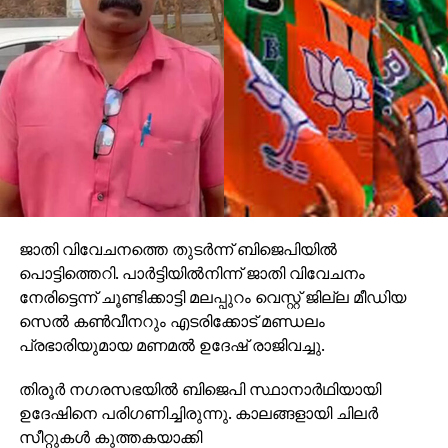
സാധാരണ അറബിയുടെ വേഷത്തില്‍, സന്ദര്‍ഭം
ആവശ്യപ്പെടുന്ന യാതൊരു ബാഹ്യ
പ്രൗഢിയുമില്ലാതെ പ്രത്യക്ഷപ്പെടുന്നതില്‍ സേനാ
നായകനായ അബൂ ഉബൈദക്ക് മനഃപ്രയാസം. ഇത്
മനസ്സിലാക്കിയ ഉമര്‍ പറയുകയാണ്. ‘ഇസ്‌ലാം കൊണ്ട്
അല്ലാഹു ഇസ്സത്ത് നല്‍കിയ ഒരു സമൂഹമാണ് നാം.
മറ്റെന്തിലെങ്കിലും നാം ഇസ്സത്ത് തേടിയാല്‍ അവന്‍ നമ്മെ
നിന്ദ്യതയിലേക്ക് തള്ളിയിടും’ അതെ, മരുഭൂമിയില്‍ ആട്
മേച്ചും കലഹിച്ചും മദ്യപിച്ചും കഴിഞ്ഞിരുന്ന ഒരു
ജനവിഭാഗത്തെ ഇത്രയും വലിയ
ജാതി വിവേചനത്തെ തുടര്‍ന്ന് ബിജെപിയില്‍
പ്രതാപത്തിലേക്കുയര്‍ത്തിയ ശക്തി ഈമാന്‍ തന്നെ.
പൊട്ടിത്തെറി. പാര്‍ട്ടിയില്‍നിന്ന് ജാതി വിവേചനം
നേരിട്ടെന്ന് ചൂണ്ടിക്കാട്ടി മലപ്പുറം വെസ്റ്റ് ജില്ല മീഡിയ
ഒരു മൃഗത്തെ പോലെ തിന്നും കുടിച്ചും ആരാലും
സെല്‍ കണ്‍വീനറും എടരിക്കോട് മണ്ഡലം
ശ്രദ്ധിക്കപ്പെടാത്ത ഒരു നിസ്സാര മനുഷ്യനായി
പ്രഭാരിയുമായ മണമല്‍ ഉദേഷ് രാജിവച്ചു.
കഴിഞ്ഞിരുന്ന ബിലാല്‍ ഇസ്‌ലാം സ്വീകരിച്ചതിന് ശേഷം
പിന്നെ എന്തായി അവസ്ഥ. ഖലീഫ ഉമര്‍ അദ്ദേഹത്തിന്റെ
തിരൂര്‍ നഗരസഭയില്‍ ബിജെപി സ്ഥാനാര്‍ഥിയായി
ബാങ്ക് വിളി കേള്‍ക്കുമ്പോള്‍ കരയുമായിരുന്നു.
ഉദേഷിനെ പരിഗണിച്ചിരുന്നു. കാലങ്ങളായി ചിലര്‍
അബൂബക്കര്‍ അദ്ദേഹത്തെ ‘സയ്യിദുനാ’ എന്നാണ്
സീറ്റുകള്‍ കുത്തകയാക്കി