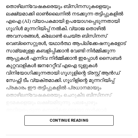
ലാളിത്യം അവര്‍ മുഖമുദ്രയായി സ്വീകരിച്ചു.
തൊഴിലന്വേഷകരെയും ബിസിനസുകളെയും
ഭരണാധികാരികള്‍ അതിന് മാതൃകകളായി. കിസ്‌റാ
ലക്ഷ്യമാക്കി ഓണ്‍ലൈനില്‍ നടക്കുന്ന തട്ടിപ്പുകളില്‍
ചക്രവര്‍ത്തി അദ്ദേഹത്തിന്റെ മന്ത്രി ഹുര്‍മുസാനെ
എഐ (AI) വ്യാപകമായി ഉപയോഗപ്പെടുന്നതായി
മുസ്‌ലിംകളുടെ ഖലീഫയായ ഉമറുമായി സംസാരിക്കാന്‍
ഗൂഗിള്‍ മുന്നറിയിപ്പ് നല്‍കി. വ്യാജ തൊഴില്‍
മദീനയിലേക്കയക്കുന്നു. എവിടെ രാജകൊട്ടാരം? മന്ത്രി
അവസരങ്ങള്‍, ക്ലോണ്‍ ചെയ്ത ബിസിനസ്
അന്വേഷിച്ചു. ഉമര്‍ കൊട്ടാരമില്ലാത്ത രാജാവ്.
വെബ്‌സൈറ്റുരള്‍, യഥാര്‍ത്ഥ ആപ്ലിക്കേഷനുകളോട്
ചെറിയൊരു വീട്ടിലാണ് താമസം. അവിടെ
സാമ്യമുള്ള കബളിപ്പിക്കാന്‍ വേണ്ടി നിര്‍മ്മിക്കുന്ന
അന്വേഷിച്ചപ്പോള്‍ പുറത്താണ്. പള്ളിയിലുമില്ല. ജനം
ആപ്പുകള്‍ എന്നിവ നിര്‍മ്മിക്കാന്‍ ഇപ്പോള്‍ സൈബര്‍
തെരുവിലിറങ്ങി ആടയാഭരണങ്ങളണിഞ്ഞു
കുറ്റവാളികള്‍ ജനറേറ്റീവ് എഐ ടൂളുകള്‍
പ്രൗഢിയില്‍ നടന്നുനീങ്ങുന്ന ഹുര്‍മുസാനെയും
വിനിയോഗിക്കുന്നതായി ഗൂഗുളിന്റെ ട്രസ്റ്റ് ആന്‍ഡ്
പരിവാരത്തേയും കൗതുകത്തോടെ നോക്കുന്നു. ഉമര്‍
സേഫ്റ്റി ടീം വ്യക്തമാക്കി. ഗൂഗിളിന്റെ മുന്നറിയിപ്പ്
പട്ടണത്തിന് പുറത്ത് ഒരു മരച്ചുവട്ടില്‍ കിടന്നുറങ്ങുന്നു.
പ്രകാരം ഈ തട്ടിപ്പുകളില്‍ പ്രധാനമായും
അതെ, ഉമര്‍ നീതിപൂര്‍വ്വം ഭരണം നടത്തി. അപ്പോള്‍
തൊഴിലന്വേഷകരെയും ചെറുകിട ബിസിനസ്
നിര്‍ഭയനായി ഉറങ്ങാന്‍ കഴിഞ്ഞു. ഹുര്‍മുസാന്‍ വന്ന
ഉടമകളെയും ലക്ഷ്യമിടുന്നു. പലപ്പോഴും
വിവരം അറിയിച്ചു ഉമറിനെ അനുയായികള്‍
അറിയപ്പെടുന്ന കമ്പനികളുടെയോ സര്‍ക്കാര്‍
വിളിച്ചുണര്‍ത്തി.
ഏജന്‍സികളുടെയോ പേരില്‍ വ്യാജ ജോലി
CONTINUE READING
ലിസ്റ്റിംഗുകള്‍ സൃഷ്ടിക്കപ്പെടുന്നു. ഇരകളോട്
മുസ്‌ലിം വിശ്വാസികളില്‍ ചിലര്‍ ഇന്ന് മറ്റുള്ളവരുടെ
വ്യക്തിഗത വിവരങ്ങള്‍ പങ്കിടാനും, ജോലി
മതിപ്പും അംഗീകാരവും ആര്‍ജിക്കാന്‍ സ്വന്തം