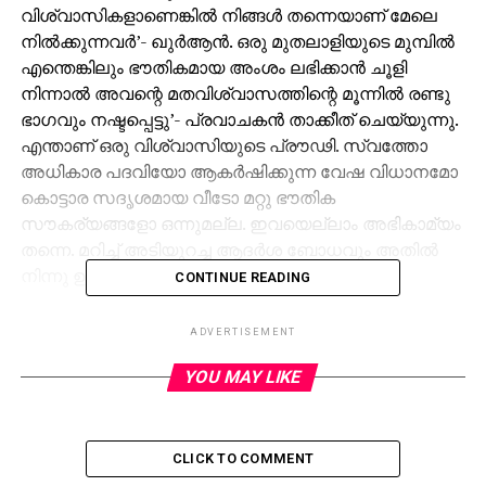
വിശ്വാസികളാണെങ്കില്‍ നിങ്ങള്‍ തന്നെയാണ് മേലെ
നില്‍ക്കുന്നവര്‍’- ഖുര്‍ആന്‍. ഒരു മുതലാളിയുടെ മുമ്പില്‍
എന്തെങ്കിലും ഭൗതികമായ അംശം ലഭിക്കാന്‍ ചൂളി
നിന്നാല്‍ അവന്റെ മതവിശ്വാസത്തിന്റെ മൂന്നില്‍ രണ്ടു
ഭാഗവും നഷ്ടപ്പെട്ടു’- പ്രവാചകന്‍ താക്കീത് ചെയ്യുന്നു.
എന്താണ് ഒരു വിശ്വാസിയുടെ പ്രൗഢി. സ്വത്തോ
അധികാര പദവിയോ ആകര്‍ഷിക്കുന്ന വേഷ വിധാനമോ
കൊട്ടാര സദൃശമായ വീടോ മറ്റു ഭൗതിക
സൗകര്യങ്ങളോ ഒന്നുമല്ല. ഇവയെല്ലാം അഭികാമ്യം
തന്നെ. മറിച്ച് അടിയുറച്ച ആദര്‍ശ ബോധവും അതില്‍
നിന്നു ഉല്‍ഭൂതമായ കര്‍മ്മവുമാണ്.
CONTINUE READING
അറിവും സംസ്‌കാരവും വിശ്വാസിയുടെ
ADVERTISEMENT
മുഖമുദ്രയാണ്. മുസ്‌ലിംകള്‍ ലോകത്തിലെ ഏറ്റവും
വലിയ പ്രതാപശാലികളായി വിലസിയിരുന്ന ഒരു
YOU MAY LIKE
കാലമുണ്ടായിരുന്നുവല്ലോ. അന്ന് ഭൗതിക
പ്രൗഢിയില്‍ അവര്‍ ഏറ്റവും പിന്നണിയില്‍
നിലകൊള്ളുന്ന സമൂഹമായിരുന്നു. പക്ഷേ അവരുടെ
CLICK TO COMMENT
ഈമാനിന്റെ ശക്തി ഇന്നത്തെ