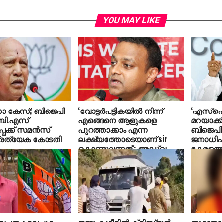
YOU MAY LIKE
 കേസ്; ബിജെപി
‘വോട്ടര്‍പട്ടികയില്‍ നിന്ന്
‘എസ്‌
ബി.എസ്
എങ്ങെനെ ആളുകളെ
മറയാക്ക
പക്ക് സമന്‍സ്
പുറത്താക്കാം എന്ന
ബിജെപി
പ്രത്യേക കോടതി
ലക്ഷ്യത്തോടെയാണ് sir
ജനാധി
കൊണ്ടുവന്നത്’: അഡ്വ.
കേരളത്ത
ഹാരിസ് ബീരാൻ എംപി
അനുവര്‍
വേണുഗോ
േചനം; മലപ്പുറം
ജമ്മു കശ്മീരില്‍ ക്രിസ്ത്യന്‍
സ്ഥാനാര