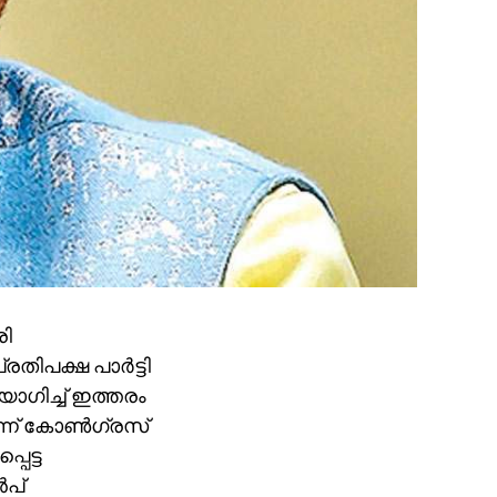
രി
ിപക്ഷ പാര്‍ട്ടി
ോഗിച്ച് ഇത്തരം
ന്ന് കോണ്‍ഗ്രസ്
പെട്ട
‍പ്