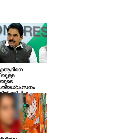
ഐആറിനെ
ിയുള്ള
യുടെ
പത്യധ്വംസനം
ില്‍ സിപിഎം
ത്തിക്കുന്നു’: കെസി
പാല്‍ എംപി
്‍ഥിത്വം