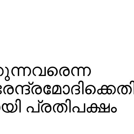
കുന്നവരെന്ന
രേന്ദ്രമോദിക്കെത
യി പ്രതിപക്ഷം