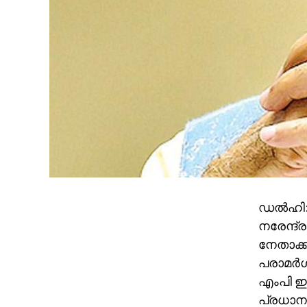
ഡല്‍ഹി:
നരേന്ദ്
നേതാക്ക
പരാമര്‍
എംപി ഇമ
പ്രധാനമ