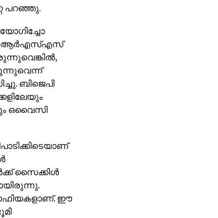
െ പറഞ്ഞു.
 ഉപയോഗിച്ചോ
ത്. ആര്‍എസ്എസ്
്നുവെങ്കില്‍,
ുന്നുവെന്ന്
ചു. ബിജെപി
ക്കളിലേയും
ന്നും ഒവൈസി
ാടിക്കിടെയാണ്
്‍
ക്ക് സൈക്കിള്‍
യിരുന്നു.
ഭൂമാഫിയകളാണ്. ഈ
ൂമി