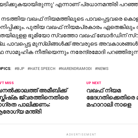
ക്കുകയായിരുന്നു’ എന്നാണ് പ്രധാനമന്ത്രി പറഞ്ഞ
നടത്തിയ വഖഫ് നിയമത്തിലൂടെ പാവപ്പെട്ടവരെ കൊളള
പ്പിക്കും. പുതിയ വഖഫ് നിയമപ്രകാരം ഏതെങ്കിലു
തയിലുളള ഭൂമിയോ സ്വത്തോ വഖഫ് ബോര്‍ഡിന് സ്വന്
ല. പാവപ്പെട്ട മുസ്‌ലിങ്ങള്‍ക്ക് അവരുടെ അവകാശങ്ങള്‍
്ഥ സാമൂഹിക നീതിയെന്നും നരേന്ദ്രമോദി പറഞ്ഞിരുന്ന
OPICS:
BJP
HATE SPEECH
NARENDRAMODI
NEWS
'T MISS
UP NEXT
നല്‍ക്കാലത്ത് അമീബിക്ക്
വഖഫ് നിയമ
്തിഷ്‌ക ജ്വരത്തിനെതിരെ
ഭേദഗതിക്കെതിരെ മ
ാഗ്രത പാലിക്കണം:
മഹാറാലി നാളെ
രോഗ്യ മന്ത്രി
ADVERTISEMENT