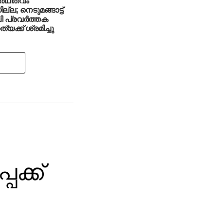
ല്ല; നെടുമങ്ങാട്ട്
ി പ്രവര്‍ത്തക
യക്ക് ശ്രമിച്ചു
ക്ക്