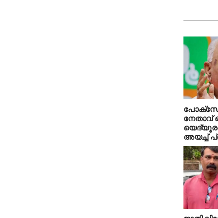
പോക്‌സോ
നേതാവ് 
യെദ്യൂരപ്
അയച്ച് 
ജാതി വിവ