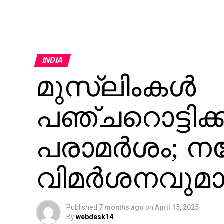
INDIA
മുസ്‌ലിംകള്‍
പഞ്ചറൊട്ടിക്
പരാമര്‍ശം; ന
വിമര്‍ശനവുമാ
Published
7 months ago
on
April 15, 2025
By
webdesk14