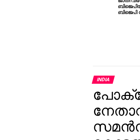
ബിജെപിയി
ബിജെപി ന
INDIA
പോക്‌
നേതാവ്
സമന്‍