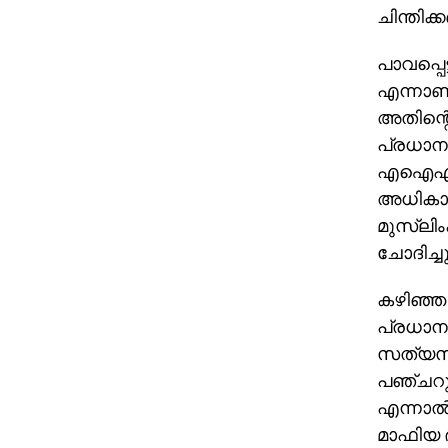
ചിന്തിക
പാവപ്പെട
എന്നാണ്
അതിന്റെ
പ്രധാനമന
എഐഎംഐഎ
അധികാരത
മുസ്‌ലി
ചോദിച്ചു
കഴിഞ്ഞ
പ്രധാനമ
സത്യസന്
പഞ്ചറുക
എന്നാല്
മാഫിയ ദ