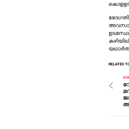
കൊളളയടി
ഭേദഗതി 
അവസാനി
ഉടമസ്ഥ
കഴിയില്
യഥാര്‍ത
RELATED T
DON
വേ
മസ
ജ
ആ