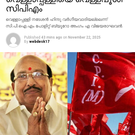
കൊലപ്പെടുത്തുകയായിരുന്നെന്ന് ഇയാള്‍ പറഞ്ഞു.
സിപിഎം
വീടിനകത്ത് നടത്തിയ പരിശോധനയില്‍ രക്തക്കറ
വെള്ളാപ്പള്ളി നടേശന്‍ ഹിന്ദു വര്‍ഗീയവാദിയല്ലെന്ന്
കണ്ടെത്തിയിട്ടുണ്ട്. ഫോറന്‍സിക് വിഭാഗം
സി.പി.ഐ.എം പോളിറ്റ് ബ്യൂറോ അംഗം എ വിജയരാഘവന്‍.
സ്ഥലത്തെത്തി വിശദമായ പരിശോധന നടത്തി.
Published
43 mins ago
on
November 22, 2025
പ്രതിയുടെ അറസ്റ്റ് ഉടന്‍ രേഖപ്പെടുത്തും.
By
webdesk17