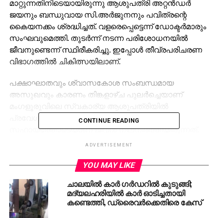
മാറ്റുന്നതിനിടെയായിരുന്നു ആശുപത്രി അറ്റന്‍ഡര്‍
ജയനും ബന്ധുവായ സി.അര്‍ജുനനും പവിത്രന്റെ
കൈയനക്കം ശ്രദ്ധിച്ചത്. വളരെപ്പെട്ടെന്ന് ഡോക്ടര്‍മാരും
സംഘവുമെത്തി. തുടര്‍ന്ന് നടന്ന പരിശോധനയില്‍
ജീവനുണ്ടെന്ന് സ്ഥിരീകരിച്ചു. ഇപ്പോള്‍ തീവ്രപരിചരണ
വിഭാഗത്തില്‍ ചികിത്സയിലാണ്.
പക്ഷാഘാതവും ശ്വാസകോശ സംബന്ധമായ
അസുഖവും കാരണം തിങ്കളാഴ്ച പുലര്‍ച്ചെയാണ്
മംഗളൂരുവിലെ സ്വകാര്യ ആശുപത്രിയില്‍
പ്രവേശിപ്പിച്ചത്. വെന്റിലേറ്ററിന്റെ
CONTINUE READING
സഹായത്തോടെയാണ് ജീവന്‍ നിലനിര്‍ത്തിയിരുന്നത്.
എന്നാല്‍, ആരോഗ്യനിലയില്‍ മാറ്റമില്ലാത്തതിനാല്‍
ADVERTISEMENT
വെന്റിലേറ്ററിന്റെ സഹായം ഒഴിവാക്കുകയാണെന്ന്
തിങ്കളാഴ്ച വൈകീട്ട് ആശുപത്രി അധികൃതര്‍
YOU MAY LIKE
ബന്ധുക്കളെ അറിയിച്ചു. മരണം
ചാലയിൽ കാർ ഗർഡറിൽ കുടുങ്ങി;
സ്ഥിരീകരിച്ചതിനെത്തുടര്‍ന്ന് വിവരം ആശുപത്രിയില്‍
മദ്യലഹരിയിൽ കാർ ഓടിച്ചതായി
കൂടെയുണ്ടായിരുന്നവര്‍ നാട്ടുകാരെയും
കണ്ടെത്തി, ഡ്രൈവർക്കെതിരെ കേസ്
ബന്ധുക്കളെയും വിളിച്ചറിയിച്ചു. മരണവാര്‍ത്തയും