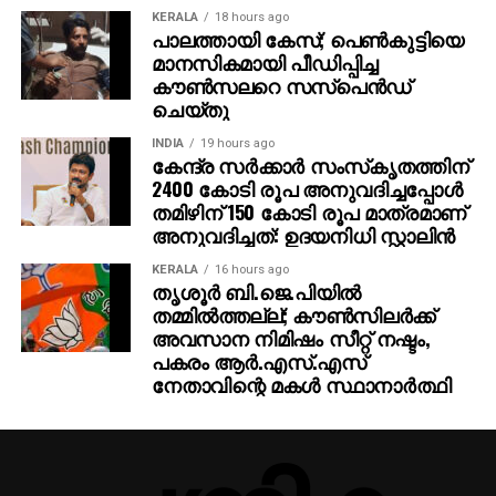
KERALA
18 hours ago
പാലത്തായി കേസ്; പെൺകുട്ടിയെ
മാനസികമായി പീഡിപ്പിച്ച
കൗൺസലറെ സസ്പെൻഡ്
ചെയ്തു
INDIA
19 hours ago
കേന്ദ്ര സര്‍ക്കാര്‍ സംസ്‌കൃതത്തിന്
2400 കോടി രൂപ അനുവദിച്ചപ്പോള്‍
തമിഴിന് 150 കോടി രൂപ മാത്രമാണ്
അനുവദിച്ചത്: ഉദയനിധി സ്റ്റാലിന്‍
KERALA
16 hours ago
തൃശൂര്‍ ബി.ജെ.പിയില്‍
തമ്മില്‍ത്തല്ല്; കൗണ്‍സിലര്‍ക്ക്
അവസാന നിമിഷം സീറ്റ് നഷ്ടം,
പകരം ആര്‍.എസ്.എസ്
നേതാവിന്റെ മകള്‍ സ്ഥാനാര്‍ത്ഥി