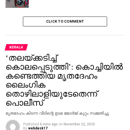
CLICK TO COMMENT
KERALA
‘തലയ്ക്കടിച്ച്
കൊലപ്പെടുത്തി’: കൊച്ചിയില്‍
കണ്ടെത്തിയ മൃതദേഹം
ലൈംഗിക
തൊഴിലാളിയുടേതെന്ന്
പൊലീസ്
മൃതദേഹം കിടന്ന വീടിന്റെ ഉടമ ജോര്‍ജ് കുറ്റം സമ്മതിച്ചു.
Published
4 mins ago
on
November 22, 2025
By
webdesk17