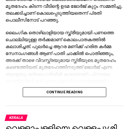
മൃതദേഹം കിടന്ന വീടിന്റെ ഉടമ ജോര്‍ജ് കുറ്റം സമ്മതിച്ചു.
തലക്കടിച്ചാണ് കൊലപ്പെടുത്തിയതെന്ന് പ്രതി
പൊലീസിനോട് പറഞ്ഞു.
ലൈംഗിക തൊഴിലാളിയായ സ്ത്രീയുമായി പണത്തെ
ചൊല്ലിയുള്ള തര്‍ക്കമാണ് കൊലപാതകത്തില്‍
കലാശിച്ചത്. പുലര്‍ച്ചെ ആറര മണിക്ക് ഹരിത കര്‍മ്മ
സേനാംഗങ്ങള്‍ ആണ് പാതി ചാക്കില്‍ പൊതിഞ്ഞും,
അരക്ക് താഴെ വിവസ്ത്രയുമായ സ്ത്രീയുടെ മൃതദേഹം
കണ്ടെത്തിയത്. മൃതദേഹത്തിനടുത്ത് ജോര്‍ജ് എന്ന
ആളെയും മദ്യലഹരിയില്‍ കാണ്ടെത്തി. പിന്നാലെ
കൗണ്‍സിലര്‍ ഉള്‍പ്പടെയുള്ളവര്‍ സ്ഥലത്തെത്തി
പൊലീസിനെ വിവരമറിയിച്ചു.
CONTINUE READING
പൊലീസ് ജോര്‍ജിനെ കസ്റ്റഡിയിലെടുത്ത് ചോദ്യം
ചെയ്തതോടെ ഇയാള്‍ കുറ്റം സമ്മതിച്ചു. എറണാകുളം
സൗത്ത് റെയില്‍വേ സ്റ്റേഷന്‍ പരിസരത്തുനിന്ന്
KERALA
കൂട്ടിക്കൊണ്ടുവന്ന ലൈംഗിക തൊഴിലാളിയെ പിന്നീട്
വെള്ളാപ്പള്ളിയെ വെള്ളപൂശി
പണത്തിന്റെ പേരില്‍ തര്‍ക്കം വന്നതോടെ