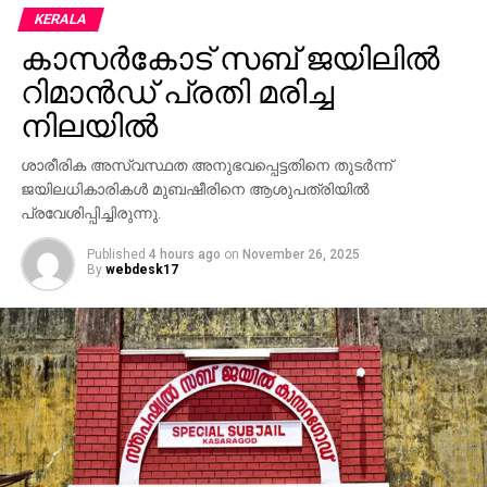
അനിവാര്യമാണെന്നും. അന്വേഷണ
KERALA
ഉദ്യോഗസ്ഥനായ എസ്പി
കാസര്‍കോട് സബ് ജയിലില്‍
ശശിധരൻ ഉൾപ്പടെയുള്ളവർ കോടതിയിൽ
റിമാന്‍ഡ് പ്രതി മരിച്ച
എത്തിയിരുന്നു. വൈദ്യപരിശോധന പൂർത്തിയാക്കിയ
ശേഷം തിരുവനന്തപുരത്തേക്ക് പത്മകുമാറിന്റെ
നിലയില്‍
കൊണ്ടുപോകും.
ശാരീരിക അസ്വസ്ഥത അനുഭവപ്പെട്ടതിനെ തുടര്‍ന്ന്
ജയിലധികാരികള്‍ മുബഷീരിനെ ആശുപത്രിയില്‍
പ്രവേശിപ്പിച്ചിരുന്നു.
Published
4 hours ago
on
November 26, 2025
By
webdesk17