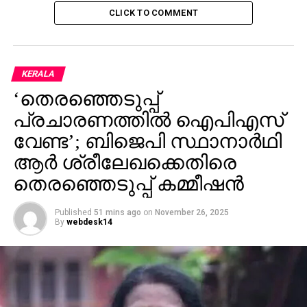
CLICK TO COMMENT
KERALA
‘തെരഞ്ഞെടുപ്പ്
പ്രചാരണത്തിൽ ഐപിഎസ്
വേണ്ട’; ബിജെപി സ്ഥാനാർഥി
ആർ ശ്രീലേഖക്കെതിരെ
തെരഞ്ഞെടുപ്പ് കമ്മീഷൻ
Published
51 mins ago
on
November 26, 2025
By
webdesk14