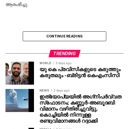
ആരംഭിച്ചു.
CONTINUE READING
TRENDING
WORLD
3 days ago
യു കെ പ്രവിസികളുടെ കരുത്തും
കരുതലും -ബ്രിട്ടൻ കെഎംസിസി
NEWS
2 days ago
ഇത്യോപ്യയില്‍ അഗ്‌നിപര്‍വ്വത
സ്‌ഫോടനം; കണ്ണൂർ-അബൂദബി
വിമാനം വഴിതിരിച്ചുവിട്ടു,
കൊച്ചിയിൽ നിന്നുള്ള
രണ്ടുവിമാനങ്ങൾ റദ്ദാക്കി