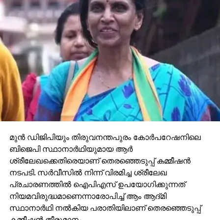
മുൻ ഡിജിപിയും തിരുവനന്തപുരം കോർപറേഷനിലെ
ബിജെപി സ്ഥാനാർഥിയുമായ ആർ
ശ്രീലേഖക്കെതിരെയാണ് തെരഞ്ഞെടുപ്പ് കമ്മീഷൻ
നടപടി. സർവീസിൽ നിന്ന് വിരമിച്ച ശ്രീലേഖ
പ്രചാരണത്തിൽ ഐപിഎസ് ഉപയോഗിക്കുന്നത്
നിയമവിരുദ്ധമാണെന്നാരോപിച്ച് ആം ആദ്മി
സ്ഥാനാർഥി നൽകിയ പരാതിയിലാണ് തെരഞ്ഞെടുപ്പ്
കമ്മീഷൻ തീരുമാനം.