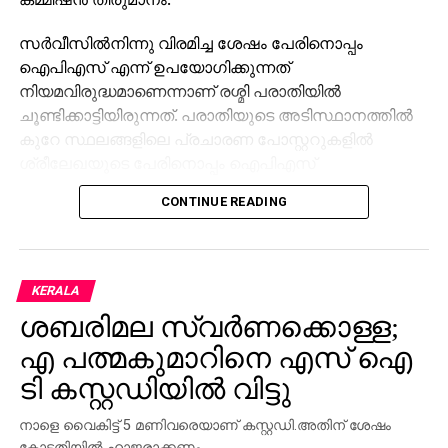
സര്‍വീസില്‍നിന്നു വിരമിച്ച ശേഷം പേരിനൊപ്പം
ഐപിഎസ് എന്ന് ഉപയോഗിക്കുന്നത്
നിയമവിരുദ്ധമാണെന്നാണ് രശ്മി പരാതിയിൽ
ചൂണ്ടിക്കാട്ടിയിരുന്നത്. പരാതിയുടെ അടിസ്ഥാനത്തില്‍
കുറേ സ്ഥലങ്ങളിലെ പ്രചാരണ പോസ്റ്ററുകളില്‍
ശ്രീലേഖയുടെ പേരിനൊപ്പം ഐപിഎസ്
എന്നെഴുതിയത് തെരഞ്ഞെടുപ്പ് കമ്മിഷന്‍ മായ്ച്ചു.
CONTINUE READING
കോർപ്പറേഷനിലേക്ക് ശാസ്തമം​ഗലം വാർഡിൽ നിന്നാണ്
ശ്രീലേഖ ബിജെപി സ്ഥാനാർത്ഥിയായി ജനവിധി
തേടുന്നത്. ശ്രീലേഖയുടെ പോസ്റ്ററുകളിലും
KERALA
ഫ്‌ളക്‌സുകളിലും ഐപിഎസ് എന്നും ചുവരെഴുത്തില്‍
ശബരിമല സ്വർണക്കൊള്ള;
ഐപിഎസ് (റിട്ട) എന്നുമാണ് രേഖപ്പെടുത്തിയിരുന്നത്.
എ പത്മകുമാറിനെ എസ് ഐ
ടി കസ്റ്റഡിയിൽ വിട്ടു
നാളെ വൈകിട്ട് 5 മണിവരെയാണ് കസ്റ്റഡി.അതിന് ശേഷം
കോടതിയിൽ ഹാജരാക്കണം