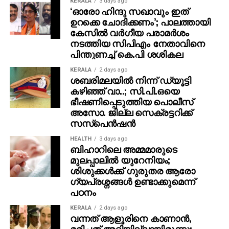
KERALA
3 days ago
‘ഓരോ ഹിന്ദു സഖാവും ഇത്
ഉറക്കെ ചോദിക്കണം’; പാലത്തായി
കേസിൽ വർഗീയ പരാമർശം
നടത്തിയ സിപിഎം നേതാവിനെ
പിന്തുണച്ച് കെ.പി ശശികല
KERALA
2 days ago
ശബരിമലയില്‍ നിന്ന് ഡ്യൂട്ടി
കഴിഞ്ഞ് വാ..; സി.പി.ഒയെ
ഭീഷണിപ്പെടുത്തിയ പൊലീസ്
അസോ. ജില്ല സെക്രട്ടറിക്ക്
സസ്‌പെന്‍ഷന്‍
HEALTH
3 days ago
ബിഹാറിലെ അമ്മമാരുടെ
മുലപ്പാലിൽ യുറേനിയം;
ശിശുക്കൾക്ക് ​ഗുരുതര ആരോ​
ഗ്യപ്രശ്നങ്ങൾ ഉണ്ടാക്കുമെന്ന്
പഠനം
KERALA
2 days ago
വന്നത് ആളൂരിനെ കാണാന്‍,
മരിച്ചത് അറിയില്ലായിരുന്നു;