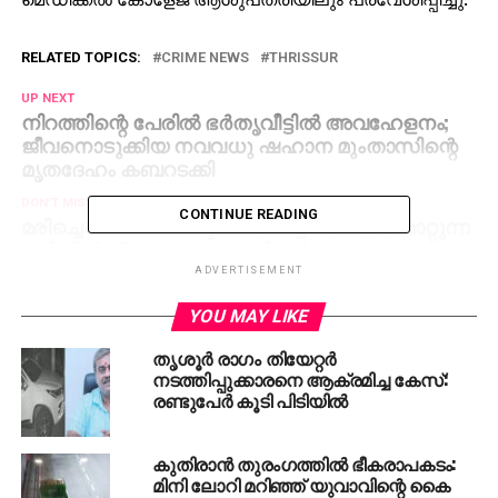
RELATED TOPICS:
CRIME NEWS
THRISSUR
UP NEXT
നിറത്തിന്റെ പേരില്‍ ഭര്‍തൃവീട്ടില്‍ അവഹേളനം;
ജീവനൊടുക്കിയ നവവധു ഷഹാന മുംതാസിന്റെ
മൃതദേഹം കബറടക്കി
DON'T MISS
CONTINUE READING
മരിച്ചെന്ന് വിധിയെഴുതി മോര്‍ച്ചറിയിലേക്ക് മാറ്റുന്ന
വഴിയില്‍ 67-കാരന് പുതുജീവന്‍
ADVERTISEMENT
YOU MAY LIKE
തൃശൂര്‍ രാഗം തിയേറ്റര്‍
നടത്തിപ്പുക്കാരനെ ആക്രമിച്ച കേസ്:
രണ്ടുപേര്‍ കൂടി പിടിയില്‍
കുതിരാൻ തുരംഗത്തിൽ ഭീകരാപകടം:
മിനി ലോറി മറിഞ്ഞ് യുവാവിന്റെ കൈ