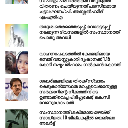
സിപിഎം പ്രവര്‍ത്തകര്‍ വീടുകളില്‍
വിതരണം ചെയ്യുന്നത് പരസ്യമായ
യേശുദാസിനോടൊപ്പം സമ്പന്നമായൊരു
ചട്ടലംഘനം’:പി. അബ്ദുല്‍ഹമീദ്
സംഗീതയുഗം സൃഷ്ടിക്കുന്നതില്‍ സുപ്രധാനമായ
എംഎല്‍എ
പങ്കുവഹിച്ച ജയചന്ദ്രന്റെ വിയോഗത്തിലൂടെ ഒരു
തദ്ദേശ തെരഞ്ഞെടുപ്പ്; വോട്ടെടുപ്പ്
കാലഘട്ടമാണ് അവസാനിക്കുന്നത്. പക്ഷെ,
നടക്കുന്ന ദിവസങ്ങളില്‍ സംസ്ഥാനത്ത്
ക്ഷതമേല്‍ക്കാത്ത ആ സ്വരവിന്യാസം ഇനിയും
പൊതു അവധി
തലമുറകളെ പ്രചോദിപ്പിക്കും.
വാഹനാപകടത്തില്‍ കോമയിലായ
ഒമ്പത് വയസ്സുകാരി ദൃഷാനക്ക് 1.15
കോടി നഷ്ടപരിഹാരം നല്‍കാന്‍ കോടതി
RELATED TOPICS:
DR MP ABDUSAMADSAMADANI MP
IUML
KERALA
NEWS
P JAYACHANDRAN
SINGER
ശബരിമലയിലെ തിരക്ക് സ്വന്തം
UP NEXT
കെടുകാര്യസ്ഥത മറച്ചുവെക്കാനുള്ള
മാമി തിരോധാനക്കേസ്: ഡ്രൈവറെ
സര്‍ക്കാറിന്റെ നീക്കത്തിനിടെ
കാണാനില്ല, നിര്‍ണായക സിസിടിവി ദൃശ്യം
ഉണ്ടാക്കിവെച്ച പിടിപ്പുകേട്; കെ.സി
ലഭിച്ചു
വേണുഗോപാല്‍
DON'T MISS
സംസ്ഥാനത്ത് ശക്തമായ മഴയ്ക്ക്
പി ജയചന്ദ്രന് സംഗീതലോകത്തിന്റെ
സാധ്യത; 10 ജില്ലകളില്‍ യെല്ലോ
അന്ത്യാഞ്ജലി; സംസ്കാരം നാളെ, ഇന്ന്
അലര്‍ട്ട്
പൊതുദർശനം