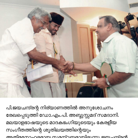
പി.ജയചന്ദ്രന്റ നിര്യാണത്തില്‍ അനുശോചനം
രേഖപ്പെടുത്തി ഡോ.എം.പി. അബ്ദുസ്സമദ് സമദാനി.
മലയാളഭാഷയുടെ മാദകഭംഗിയുടെയും കേരളീയ
സംഗീതത്തിന്റെ ശൂതിലയത്തിന്റെയും
അതിമനോഹരമായ സമന്വയമായിരുന്നു ജയചന്ദ്രന്‍.