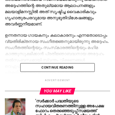
അദ്ദേഹത്തിന്റെ അതുല്യമായ ആലാപനങ്ങളും
മലയാളിമനസ്സില്‍ അത് സൃഷ്ടിച്ച വൈകാരികവും
ഗൃഹാതുരപരവുമായ അനുഭൂതിവിശേഷങ്ങളും
അവര്‍ണ്ണനീയമാണ്.
ഉന്നതനായ ഗായകനും കലാകാരനും എന്നതോടൊപ്പം
വ്യതിരിക്തനായ സംഗീതജ്ഞനുമായിരുന്നു അദ്ദേഹം.
സംഗീതത്തിന്റെയും സംസ്‌കാരത്തിന്റെയും മഹിമ
കാത്തുസൂക്ഷിക്കാന്‍ പ്രതിജ്ഞാബദ്ധനായ അദ്ദേഹം
തല്‍സംബന്ധമായി സ്വന്തം വീക്ഷണങ്ങള്‍
വെച്ചുപുലര്‍ത്തുകയും അത് പലപ്പോഴായി
CONTINUE READING
പ്രകടിപ്പിക്കുകയുമുണ്ടായി. പ്രശംസകളോടും
അംഗീകാരങ്ങളോടും നിസ്സംഗത പുലര്‍ത്തിയ
ADVERTISEMENT
ജയചന്ദ്രന്റെ ഉള്ളില്‍ സൗമ്യമായൊരു മനസ്സും
കളങ്കരഹിതമായൊരു ഹൃദയവുമുണ്ടായിരുന്നു.
YOU MAY LIKE
‘സര്‍ക്കാര്‍ പദ്ധതിയുടെ
ജയേട്ടനോട് അടുത്തിടപഴകാന്‍ ലഭിച്ച
സഹായവിതരണത്തിനുള്ള അപേക്ഷ
അവസരങ്ങളിലെല്ലാം അനുഭവപ്പെട്ടത് ഒരു വലിയ
ഫോറം തെരഞ്ഞെടുപ്പ് സമയത്ത്
മനുഷ്യന്റെ സാമിപ്യമായിരുന്നു.