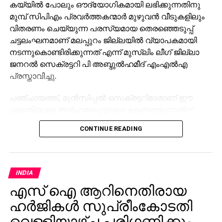
കയ്യില്‍ പോലും ഔദ്യോഗികമായി ലഭിക്കുന്നതിനു
മുമ്പ് സിപിഎം പ്രവര്‍ത്തകന്മാര്‍ മുഴുവന്‍ വീടുകളിലും
വിതരണം ചെയ്യുന്ന പരസ്യമായ തെരഞ്ഞെടുപ്പ്
ചട്ടലംഘനമാണ് മലപ്പുറം ജില്ലയില്‍ വ്യാപകമായി
നടന്നുകൊണ്ടിരിക്കുന്നത് എന്ന് മുസ്‌ലിം ലീഗ് ജില്ലാ
ജനറല്‍ സെക്രട്ടറി പി അബ്ദുല്‍ഹമീദ് എംഎല്‍എ
പ്രസ്താവിച്ചു.
പഞ്ചായത്ത്, മുന്‍സിപ്പല്‍ സെക്രട്ടറിമാരാണ് ഈ
പദ്ധതിയുടെ അര്‍ഹതപ്പെട്ടവരെ കണ്ടെത്തുന്നതിന്
വേണ്ടിയുള്ള അപേക്ഷകള്‍ ക്ഷണിക്കേണ്ടത് എന്ന്
CONTINUE READING
സര്‍ക്കാര്‍ ഉത്തരവില്‍ പറയുന്നുണ്ട്. പക്ഷേ ഒരു
പഞ്ചായത്തും മുന്‍സിപ്പാലിറ്റിയും ഇതുവരെ അപേക്ഷ
ക്ഷണിച്ചിട്ടില്ല. അവരൊന്നും ഈ വിവരം അറിഞ്ഞിട്ടു
പോലുമില്ലെന്നും അദ്ദേഹം പറഞ്ഞു.
INDIA
എസ് ഐ ആറിനെതിരായ
തദ്ദേശസ്വയംഭരണ സ്ഥാപനങ്ങളിലേക്കുള്ള
തെരഞ്ഞെടുപ്പ് നടക്കുന്ന സമയത്ത് മുഴുവന്‍
ഹർജികൾ സുപ്രീംകോടതി
വീടുകളിലും നോട്ടീസ് വിതരണം ചെയ്യുന്നതുപോലെ
വെള്ളിയാഴ്ച പരിഗണിക്കും