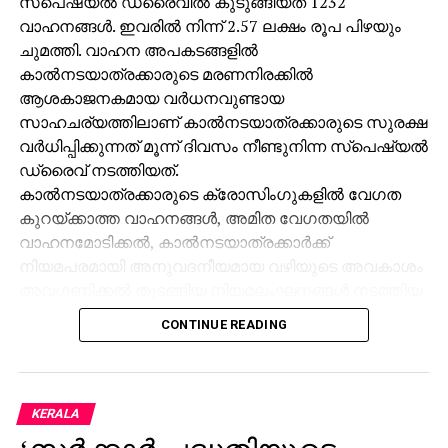
സ്‌പെഷ്യല്‍ ഡ്രൈവില്‍ കുടുങ്ങിയത് 1232
വാഹനങ്ങള്‍. ഇവരില്‍ നിന്ന് 2.57 ലക്ഷം രൂപ പിഴയും
ചുമത്തി. വാഹന അപകടങ്ങളില്‍
കാല്‍നടയാത്രക്കാരുടെ മരണനിരക്കില്‍
ആശകാജനകമായ വര്‍ധനവുണ്ടായ
സാഹചര്യത്തിലാണ് കാല്‍നടയാത്രക്കാരുടെ സുരക്ഷ
വര്‍ധിപ്പിക്കുന്നത് മൂന്ന് ദിവസം നീണ്ടുനിന്ന സ്‌പെഷ്യല്‍
ഡ്രൈവ് നടത്തിയത്.
കാല്‍നടയാത്രക്കാരുടെ ക്രോസിംഗുകളില്‍ വേഗത
കുറയ്ക്കാത്ത വാഹനങ്ങള്‍, അമിത വേഗതയില്‍
വാഹനമോടിക്കല്‍, കാല്‍നടയാത്രക്കാര്‍ക്ക്
നിയമപരമായി അനുവദനീയമായ വഴിയുടെ അവകാശം
അവഗണിക്കല്‍ തുടങ്ങിയ നിയമലംഘനങ്ങള്‍ നടത്തിയ
വാഹനങ്ങള്‍ക്കാണ് പിഴ ചുമത്തിയത്. ആന്റ് റോഡ്
CONTINUE READING
സേഫ്റ്റി മാനേജ്‌മെന്റിന്റെ നേതൃത്വത്തിലാണ്
പ്രത്യേക എന്‍ഫോഴ്‌സ്‌മെന്റ് നടപടികളും
ബോധവല്‍ക്കരണ ഡ്രൈവും നടത്തിയത്. ആകെ
32,116 വാഹനങ്ങള്‍ പരിശോധിച്ചതില്‍ 182 കേസുകള്‍
KERALA
കോടതിയിലേക്ക് വിട്ടു.