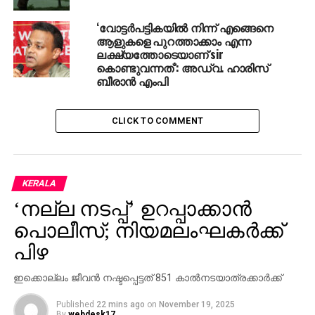
‘വോട്ടര്‍പട്ടികയില്‍ നിന്ന് എങ്ങെനെ
ആളുകളെ പുറത്താക്കാം എന്ന
ലക്ഷ്യത്തോടെയാണ് sir
കൊണ്ടുവന്നത്’: അഡ്വ. ഹാരിസ്
ബീരാൻ എംപി
CLICK TO COMMENT
KERALA
‘നല്ല നടപ്പ്’ ഉറപ്പാക്കാന്‍
പൊലീസ്; നിയമലംഘകര്‍ക്ക്
പിഴ
ഇക്കൊല്ലം ജീവന്‍ നഷ്ടപ്പെട്ടത് 851 കാല്‍നടയാത്രക്കാര്‍ക്ക്
Published
22 mins ago
on
November 19, 2025
By
webdesk17