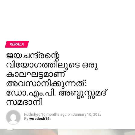
KERALA
ജയചന്ദ്രന്റെ
വിയോഗത്തിലൂടെ ഒരു
കാലഘട്ടമാണ്
അവസാനിക്കുന്നത്:
ഡോ.എം.പി. അബ്ദുസ്സമദ്
സമദാനി
Published
10 months ago
on
January 10, 2025
By
webdesk14