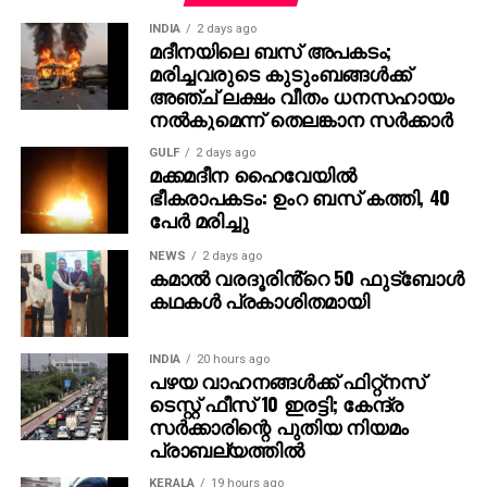
INDIA
2 days ago
മദീനയിലെ ബസ് അപകടം;
മരിച്ചവരുടെ കുടുംബങ്ങള്‍ക്ക്
അഞ്ച് ലക്ഷം വീതം ധനസഹായം
നല്‍കുമെന്ന് തെലങ്കാന സര്‍ക്കാര്‍
GULF
2 days ago
മക്കമദീന ഹൈവേയില്‍
ഭീകരാപകടം: ഉംറ ബസ് കത്തി, 40
പേര്‍ മരിച്ചു
NEWS
2 days ago
കമാൽ വരദൂരിൻ്റെ 50 ഫുട്ബോൾ
കഥകൾ പ്രകാശിതമായി
INDIA
20 hours ago
പഴയ വാഹനങ്ങള്‍ക്ക് ഫിറ്റ്‌നസ്
ടെസ്റ്റ് ഫീസ് 10 ഇരട്ടി; കേന്ദ്ര
സര്‍ക്കാരിന്റെ പുതിയ നിയമം
പ്രാബല്യത്തില്‍
KERALA
19 hours ago