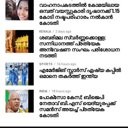
വാഹനാപകടത്തില്‍ കോമയിലായ
ഒമ്പത് വയസ്സുകാരി ദൃഷാനക്ക് 1.15
കോടി നഷ്ടപരിഹാരം നല്‍കാന്‍
കോടതി
KERALA
2 days ago
ശബരിമല സ്വര്‍ണ്ണക്കൊള്ള;
സന്നിധാനത്ത് പ്രത്യേക
അന്വേഷണ സംഘം പരിശോധന
നടത്തി
SPORTS
16 hours ago
എമേര്‍ജിങ് സ്റ്റാര്‍സ് ഏഷ്യ കപ്പില്‍
ഒമാനെ തകര്‍ത്ത് ഇന്ത്യ
INDIA
18 hours ago
പോക്‌സോ കേസ്; ബിജെപി
നേതാവ് ബി.എസ് യെദ്യൂരപ്പക്ക്
സമന്‍സ് അയച്ച് പ്രത്യേക
കോടതി