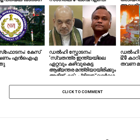
ആവശ്യപ്പ
സ്‌ഫോടനം: കേസ്
ഡല്‍ഹി സ്ഫോടനം:
ഡല്‍ഹി
ഷണം എന്‍ഐഎ
‘സ്വതന്ത്ര ഇന്ത്യയിലെ
i20 കാറി
തു
ഏറ്റവും കഴിവുകെട്ട
തവണ മാ
ആഭ്യന്തര മന്ത്രിയായിരിക്കും
അമിത് ഷാ’: പ്രിയങ്ക് ഖാർഗെ
CLICK TO COMMENT