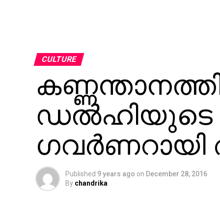
CULTURE
കണ്ണന്താനത്ത
ഡല്‍ഹിയുടെ പു
ഗവര്‍ണറായി
Published
9 years ago
on
December 28, 2016
By
chandrika