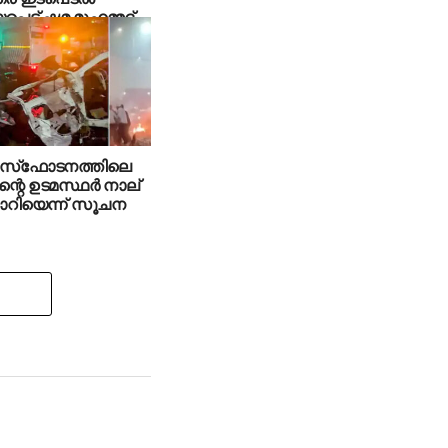
െട്ട് ഷമ മുഹമ്മദ്
 സ്‌ഫോടനത്തിലെ
ന്റെ ഉടമസ്ഥര്‍ നാല്
റിയെന്ന് സൂചന