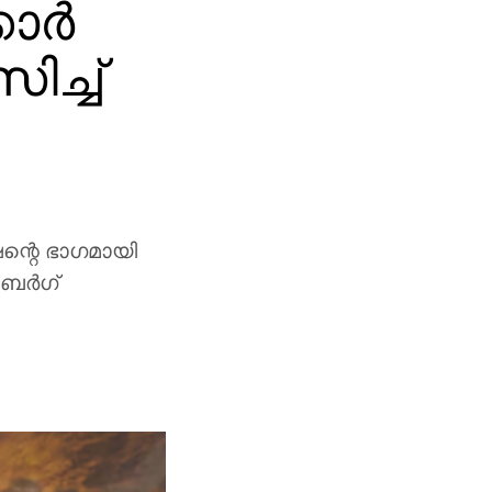
ര്‍
ച്ച്
ഷന്റെ ഭാഗമായി
ര്‍ഗ്