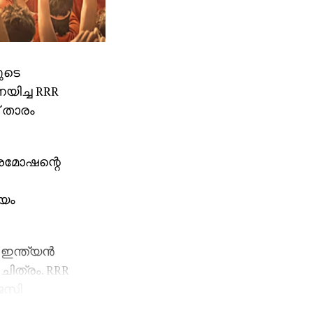
ുടെ
നയിച്ച RRR
് താരം
പ്രമോഷന്റെ
ായം
ന്ത്യന്‍
ത്രം. RRR
ജെസി