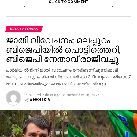
CLICK TO COMMENT
മുഖ്യമന്ത്രിയായിരുന്നപ്പോഴേ പതിച്ചു കിട്ടിയതാണ്.
ആളുകളെ കൂട്ടക്കൊല ചെയ്യുക. അതിന് ന്യായം
കണ്ടെത്താന്‍ ഗീബല്‍സിനെ പോലും തോല്‍പ്പിക്കുന്ന
കഥകള്‍ മെനഞ്ഞ് മഹാ പാതകത്തെ
VIDEO STORIES
നേട്ടമാക്കിയെടുക്കുക.
ജാതി വിവേചനം; മലപ്പുറം
ബിജെപിയില്‍ പൊട്ടിത്തെറി,
ജര്‍മ്മനിയിലും ഇറ്റലിയിലും സംഭവിച്ചത് ഇന്ത്യയിലും
അരിച്ചെത്തിയെന്നത് പുതുമയല്ല. ജനുവരി 31ന്
ബിജെപി നേതാവ് രാജിവച്ചു
ഉച്ചയോടെ പാര്‍ലമെന്റിന്റെ സംയുക്ത
പാര്‍ട്ടിയില്‍നിന്ന് ജാതി വിവേചനം നേരിട്ടെന്ന് ചൂണ്ടിക്കാട്ടി
സമ്മേളനത്തിനിടെ ഇ അഹമ്മദ് സാഹിബ്
മലപ്പുറം വെസ്റ്റ് ജില്ല മീഡിയ സെല്‍ കണ്‍വീനറും എടരിക്കോട്
കുഴഞ്ഞുവീണ് റാം മനോഹര്‍ ലോഹ്യ
മണ്ഡലം പ്രഭാരിയുമായ മണമല്‍ ഉദേഷ് രാജിവച്ചു.
ആസ്പത്രിയിലെത്തിച്ചതു മുതല്‍ 14 മണിക്കൂറോളം
നീണ്ട മരണക്കളിയെ ന്യായീകരിക്കാന്‍ നിരത്തിയ
Published
2 days ago
on
November 16, 2025
പെരും നുണകള്‍ മതി അവിടെയുണ്ടായിരുന്നതൊന്നും
By
webdesk18
ആകസ്മികമല്ലെന്ന് വ്യക്തമാവാന്‍. ബജറ്റ് നിശ്ചയിച്ച
ദിവസം തന്നെ നടക്കാന്‍ മരണം മൂടിവെച്ചുവെന്ന
വാദത്തെ ഖണ്ഡിക്കാന്‍ സിറ്റിങ് അംഗം മരിച്ചാലും
പാര്‍ലമെന്റ് മാറ്റിവെക്കാറില്ലെന്ന് സ്ഥാപിക്കാന്‍ കേന്ദ്ര