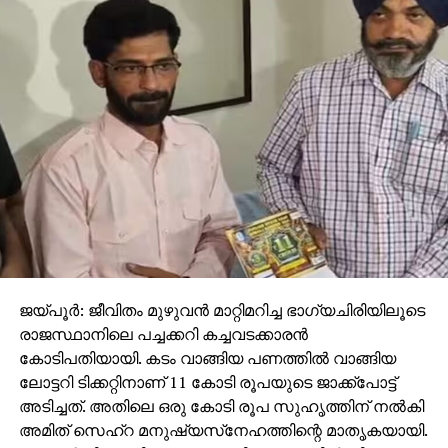
ഹജ്ജ് ക്വാട്ട ലക്ഷത്തില്‍ നിന്ന് ഒന്നേ മുക്കാല്‍
ലക്ഷത്തിലെത്തിച്ച അഹമ്മദ് സാഹിബിന്റെ സഭയിലെ
അവസാന ചോദ്യം ശബരിമലയിലെ
വിമാനത്താവളത്തെ കുറിച്ചായിരുന്നുവെന്നത്
യാദൃച്ഛികമല്ല. കക്ഷിരാഷ്ട്രീയത്തിന് അതീതമായി
പൊതു സമൂഹം അഹമ്മദ് സാഹിബിനുണ്ടായ
ദുരനുഭവത്തിന് കണക്കുചോദിക്കാന്‍ രംഗത്തുണ്ടെന്നത്
തന്നെ ജനാധിപത്യത്തിന്റെ ഉറച്ച സാധ്യത
ശരിവെക്കുന്നതാണ്. സംയുക്ത
പാര്‍ലമെന്ററിസമിതിയുടെ അന്വേഷണം,
മനുഷ്യാവകാശ കമ്മീഷന്‍ ഇടപെടല്‍, കോടതി
നടപടികള്‍ തുടങ്ങി ആര്‍.എം.എല്‍ ആസ്പത്രി
ജയ്പൂര്‍: ജീവിതം മുഴുവന്‍ മാറ്റിമറിച്ച ഭാഗ്യചിരിയിലൂടെ
വിഷയത്തില്‍ രാഷ്ട്രപതിയുടെ ഇടപെടല്‍
രാജസ്ഥാനിലെ പച്ചക്കറി കച്ചവടക്കാരന്‍
ആവശ്യപ്പെട്ട് മെയില്‍ അയച്ചും ബഹുമുഖ
കോടിപതിയായി. കടം വാങ്ങിയ പണത്തില്‍ വാങ്ങിയ
പ്രതിഷേധങ്ങളാണ് ഉയര്‍ന്നുവരുന്നത്.
ലോട്ടറി ടിക്കറ്റിനാണ് 11 കോടി രൂപയുടെ ജാക്ക്‌പോട്ട്
അടിച്ചത്. അതിലെ ഒരു കോടി രൂപ സുഹൃത്തിന് നല്‍കി
ഇത്തരം ജനാധിപത്യത്തിന്റെ നേരായ സാധ്യതകള്‍
അമിത് സെഹ്‌റ മനുഷ്യസ്‌നേഹത്തിന്റെ മാതൃകയായി.
വെറും വൈകാരിക വിഷയമാക്കി