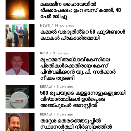
മക്കമദീന ഹൈവേയില്‍
ഇപ്പോള്‍ തിരിച്ചടക്കും. കോടിപതിയായെങ്കിലും ഞാന്‍
ഭീകരാപകടം: ഉംറ ബസ് കത്തി, 40
പഴയപോലെ കച്ചവടം തുടരും. ഭാര്യയുടെ ആഗ്രഹം
പേര്‍ മരിച്ചു
പോലെ സ്ഥലം വാങ്ങി വീട് പണിയും ‘ എന്നതായിരുന്നു
അമിതിന്റെ പ്രതികരണം. സാധാരണ മനുഷ്യന്റെ
NEWS
14 hours ago
കമാൽ വരദൂരിൻ്റെ 50 ഫുട്ബോൾ
മനോഹരമായ പങ്കുവെക്കലാണ് ഇപ്പോള്‍ സോഷ്യല്‍
കഥകൾ പ്രകാശിതമായി
മീഡിയയില്‍ ചര്‍ച്ചയായിരിക്കുന്നത്.
INDIA
3 days ago
മുഹമ്മദ് അഖ്‌ലാഖ് കേസിലെ
പ്രതികള്‍ക്കെതിരായ കേസ്
പിന്‍വലിക്കാന്‍ യു.പി. സര്‍ക്കാര്‍
നീക്കം തുടങ്ങി
KERALA
3 days ago
500 രൂപയുടെ കള്ളനോട്ടുകളുമായി
വിദ്യാര്‍ത്ഥികള്‍ ഉള്‍പ്പെടെ
അഞ്ചുപേര്‍ അറസ്റ്റില്‍
KERALA
3 days ago
തദ്ദേശ തെരഞ്ഞെടുപ്പില്‍
സ്ഥാനാര്‍ത്ഥി നിര്‍ണയത്തില്‍