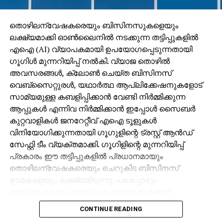
ഇ.സി.എം.ഒ ചെയ്യുന്നതിനുമുമ്പ് ‘ബ്രൈന്‍സ്റ്റം
തൊഴിലന്വേഷകരെയും ബിസിനസുകളെയും
ഫങ്ഷനിങ്’ നോക്കുക പോലും ചെയ്യാതെ വിദഗ്ധ
ലക്ഷ്യമാക്കി ഓണ്‍ലൈനില്‍ നടക്കുന്ന തട്ടിപ്പുകളില്‍
ഡോക്ടര്‍മാരായ മക്കളെപ്പോലും തടഞ്ഞത് മെഡിക്കല്‍
എഐ (AI) വ്യാപകമായി ഉപയോഗപ്പെടുന്നതായി
എത്തിക്‌സിന്റെ ഏതു കള്ളിയിലാണ് പെടുത്തുക.
ഗൂഗിള്‍ മുന്നറിയിപ്പ് നല്‍കി. വ്യാജ തൊഴില്‍
ഹൃദയത്തെ കംപ്രസ് ചെയ്ത് ബ്‌ളഡ് സര്‍ക്കുലേഷന്‍
അവസരങ്ങള്‍, ക്ലോണ്‍ ചെയ്ത ബിസിനസ്
ഉണ്ടാക്കുന്ന ഈ ഉപകരണം കൂടിയാല്‍ 30-40
വെബ്‌സൈറ്റുരള്‍, യഥാര്‍ത്ഥ ആപ്ലിക്കേഷനുകളോട്
മിനിറ്റിലധികം ഉപയോഗിക്കാനാവില്ലെന്നിരിക്കെ 78
സാമ്യമുള്ള കബളിപ്പിക്കാന്‍ വേണ്ടി നിര്‍മ്മിക്കുന്ന
വയസ്സുള്ള ഒരാളില്‍ പ്രയോഗിക്കുമ്പോള്‍ അതിലെ
ആപ്പുകള്‍ എന്നിവ നിര്‍മ്മിക്കാന്‍ ഇപ്പോള്‍ സൈബര്‍
മനുഷ്യാവകാശ ലംഘനം ചെറുതാണോ.
കുറ്റവാളികള്‍ ജനറേറ്റീവ് എഐ ടൂളുകള്‍
പാര്‍ലമെന്റിന്റെ സെന്‍ട്രല്‍ ഹാളില്‍ നിന്നെത്തിച്ച
വിനിയോഗിക്കുന്നതായി ഗൂഗുളിന്റെ ട്രസ്റ്റ് ആന്‍ഡ്
ജനപ്രതിനിധിയുടെ ശ്വാസകോശവും ഹൃദയവും
സേഫ്റ്റി ടീം വ്യക്തമാക്കി. ഗൂഗിളിന്റെ മുന്നറിയിപ്പ്
തലച്ചോറും പ്രവര്‍ത്തനം നിലച്ചിട്ടും ഇ.സി.എം.ഒവിന്
പ്രകാരം ഈ തട്ടിപ്പുകളില്‍ പ്രധാനമായും
വിധേയമാക്കിയ കൊടും പാതകത്തിനു നേരെ
തൊഴിലന്വേഷകരെയും ചെറുകിട ബിസിനസ്
ഭരണകൂടം എത്രകാലം മുഖംതിരിക്കും. കേന്ദ്ര മന്ത്രി
ഉടമകളെയും ലക്ഷ്യമിടുന്നു. പലപ്പോഴും
ജിതേന്ദ്ര സിങ് ആസ്പത്രി അധികൃതരുമായി
അറിയപ്പെടുന്ന കമ്പനികളുടെയോ സര്‍ക്കാര്‍
നടത്തിയ ചര്‍ച്ചക്കുശേഷം ട്രോമ ഐ.സി.യുവിലേക്ക്
ഏജന്‍സികളുടെയോ പേരില്‍ വ്യാജ ജോലി
CONTINUE READING
മാറ്റിയതിന് പുറമെ, കാവലിന് ഗുണ്ടകളെയും
ലിസ്റ്റിംഗുകള്‍ സൃഷ്ടിക്കപ്പെടുന്നു. ഇരകളോട്