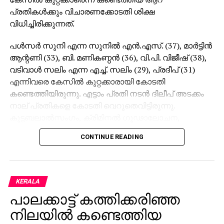
പ്രതികള്‍ക്കും വിചാരണക്കോടതി ശിക്ഷ
വിധിച്ചിരിക്കുന്നത്.
പള്‍സര്‍ സുനി എന്ന സുനില്‍ എന്‍.എസ്. (37), മാര്‍ട്ടിന്‍
ആന്റണി (33), ബി. മണികണ്ഠന്‍ (36), വി.പി. വിജീഷ് (38),
വടിവാള്‍ സലിം എന്ന എച്ച്. സലിം (29), പ്രദീപ് (31)
എന്നിവരെ കേസില്‍ കുറ്റക്കാരായി കോടതി
കണ്ടെത്തിയിരുന്നു. എട്ടാം പ്രതി നടന്‍ ദിലീപ് അടക്കം
നാല് പ്രതികളെ കോടതി വെറുതെവിട്ടിരുന്നു.
കൂട്ടബലാല്‍സംഗം, ക്രിമിനല്‍ ഗൂഢാലോചന,
അന്യായ തടവില്‍ വയ്ക്കല്‍, സ്ത്രീത്വത്തെ
CONTINUE READING
അപമാനിക്കല്‍, നഗ്‌നയാകാന്‍ നിര്‍ബന്ധിക്കല്‍
തുടങ്ങിയ ഗുരുതര കുറ്റങ്ങള്‍ ഇവര്‍ക്കെതിരെയുണ്ട്
ശിക്ഷവിധിയില്‍ ഇളവ് വെണെന്ന് പ്രതികള്‍
കോടതിയോട് പറഞ്ഞിരുന്നു.
KERALA
പാലക്കാട്ട് കത്തിക്കരിഞ്ഞ
വീട്ടില്‍ അമ്മ മാത്രമേയുള്ളു എന്നായിരുന്നു പള്‍സര്‍
സുനി പറഞ്ഞത്. കേസില്‍ താന്‍ കുറ്റമൊന്നും
നിലയില്‍ കണ്ടെത്തിയ
ചെയ്തിട്ടില്ലെന്നും നിരപരാധിയാണെന്നും