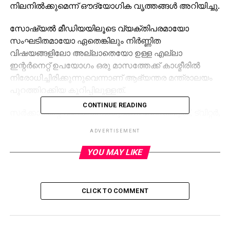
നിലനില്‍ക്കുമെന്ന് ഔദ്യോഗിക വൃത്തങ്ങള്‍ അറിയിച്ചു.
സോഷ്യല്‍ മീഡിയയിലൂടെ വ്യക്തിപരമായോ
സംഘടിതമായോ ഏതെങ്കിലും നിര്‍ണ്ണിത
വിഷയങ്ങളിലോ അല്ലാതെയോ ഉള്ള എല്ലാ
ഇന്റര്‍നെറ്റ് ഉപയോഗം ഒരു മാസത്തേക്ക് കാശ്മീരില്‍
നിരോധിച്ചിരിക്കുന്നുവെന്നാണ് ആഭ്യന്തര മന്ത്രാലയം
പുറത്തിറക്കിയ കുറിപ്പിലുള്ളത്.
CONTINUE READING
സര്‍ക്കാറിന്റെ വിലക്കിനെത്തുടര്‍ന്ന് ഫേസ്ബുക്ക്, ട്വിറ്റര്‍,
വാട്‌സാപ്പ്, ടെലഗ്രാം, യൂട്യൂബ് തുടങ്ങി എല്ലാ
ADVERTISEMENT
ഇന്റര്‍നെറ്റ് സൗകര്യങ്ങള്‍ക്കും ഇതോടെ നിരോധനം
ഏര്‍പ്പെടുത്തിയിരിക്കുകയാണ്. യുവാക്കള്‍
YOU MAY LIKE
സംഘടിക്കുന്നതിനും സമരവുമായി
രംഗത്തെത്തുന്നതിനും തടയിടാനാണ് ഇത്തരമൊരു
നീക്കമെന്നാണ് പ്രാഥമിക വിലയിരുത്തല്‍.
CLICK TO COMMENT
RELATED TOPICS:
UP NEXT