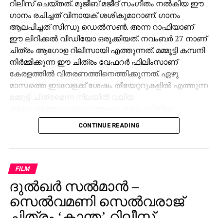
റിലീസ് ചെയ്തത്. മുജീബ് മജീദ് സംഗീതം നൽകിയ ഈ
ഗാനം രചിച്ചത് വിനായക് ശശികുമാറാണ്. ഗാനം
ആലപിച്ചത് സിന്ധു ഡെൽസൺ. അന്ന റാഫിയാണ്
ഈ ലിറിക്കൽ വീഡിയോ ഒരുക്കിയത്. നവംബർ 27 നാണ്
ചിത്രം ആഗോള റിലീസായി എത്തുന്നത്. മമ്മൂട്ടി കമ്പനി
നിർമ്മിക്കുന്ന ഈ ചിത്രം വേഫറർ ഫിലിംസാണ്
കേരളത്തിൽ വിതരണത്തിനെത്തിക്കുന്നത്. ഏഴു
മാസത്തെ ഇടവേളക്ക് ശേഷം തീയേറ്ററുകളിൽ എത്തുന്ന
മമ്മൂട്ടി ചിത്രമെന്ന നിലയിൽ വലിയ
ആവേശത്തോടെയാണ് ആരാധകരും സിനിമാ
പ്രേമികളും കളങ്കാവൽ കാത്തിരിക്കുന്നത്. ജിഷ്ണു
CONTINUE READING
ശ്രീകുമാറും ജിതിൻ കെ ജോസും ചേർന്ന് തിരക്കഥ
രചിച്ച കളങ്കാവൽ മമ്മൂട്ടി കമ്പനിയുടെ ബാനറിൽ
നിർമ്മിക്കുന്ന ഏഴാമത്തെ ചിത്രമാണ്.
FILM
ചിത്രത്തിന്റെ ട്രെയ്‌ലർ ഉടൻ പുറത്തു വരുമെന്നാണ്
ദുല്‍ഖര്‍ സല്‍മാന്‍ –
സൂചന. ഒരു ക്രൈം ഡ്രാമയായി ഒരുക്കിയ
സെല്‍വമണി സെല്‍വരാജ്
ചിത്രത്തിന്റെ ടീസറിന്, വമ്പൻ പ്രേക്ഷക
പ്രതികരണമാണ് സമൂഹ മാധ്യമങ്ങളിൽ നിന്ന് ലഭിച്ചത്.
ചിത്രം ‘കാന്ത’ റിലീസ്