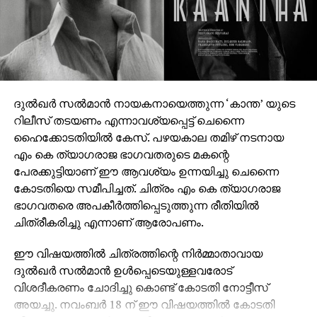
സെബാസ്റ്റ്യൻ, ഛായാഗ്രഹണം- ഫൈസൽ അലി,
സംഗീതം – മുജീബ് മജീദ്, എഡിറ്റർ – പ്രവീൺ പ്രഭാകർ,
ലൈൻ പ്രൊഡ്യൂസർ- സുനിൽ സിംഗ്, പ്രൊഡക്ഷൻ
കൺട്രോളർ- അരോമ മോഹൻ, പ്രൊഡക്ഷൻ
ഡിസൈനർ- ഷാജി നടുവിൽ, ഫൈനൽ മിക്സ് – എം
ആർ രാജാകൃഷ്ണൻ, ചീഫ് അസോസിയേറ്റ് ഡയറക്ടർ-
ദുല്‍ഖര്‍ സല്‍മാന്‍ നായകനായെത്തുന്ന ‘കാന്ത’ യുടെ
ബോസ്, മേക്കപ്പ്- അമൽ ചന്ദ്രൻ, ജോർജ്
റിലീസ് തടയണം എന്നാവശ്യപ്പെട്ട് ചെന്നൈ
സെബാസ്റ്റ്യൻ, വസ്ത്രാലങ്കാരം- അഭിജിത്ത് സി,
ഹൈക്കോടതിയില്‍ കേസ്. പഴയകാല തമിഴ് നടനായ
വരികൾ – വിനായക് ശശികുമാർ, ഹരിത ഹരി ബാബു,
എം കെ ത്യാഗരാജ ഭാഗവതരുടെ മകന്റെ
കളറിസ്റ്റ് – ലിജു പ്രഭാകർ, സംഘട്ടനം – ആക്ഷൻ
പേരക്കുട്ടിയാണ് ഈ ആവശ്യം ഉന്നയിച്ചു ചെന്നൈ
സന്തോഷ്, സൗണ്ട് ഡിസൈൻ – കിഷൻ മോഹൻ,
കോടതിയെ സമീപിച്ചത്. ചിത്രം എം കെ ത്യാഗരാജ
വിഎഫ്എക്സ് സൂപ്പർവൈസർ – എസ് സന്തോഷ്
ഭാഗവതരെ അപകീര്‍ത്തിപ്പെടുത്തുന്ന രീതിയില്‍
രാജു, വിഎഫ്എക്സ് കോഓർഡിനേറ്റർ – ഡിക്സൻ പി
ചിത്രീകരിച്ചു എന്നാണ് ആരോപണം.
ജോ, വിഎഫ്എക്സ് – വിശ്വ എഫ് എക്സ്, സിങ്ക്
സൗണ്ട് – സപ്ത റെക്കോർഡ്സ്, സ്റ്റിൽസ്- നിദാദ്,
ഈ വിഷയത്തില്‍ ചിത്രത്തിന്റെ നിര്‍മ്മാതാവായ
ടൈറ്റിൽ ഡിസൈൻ – ആഷിഫ് സലീം, പബ്ലിസിറ്റി
ദുല്‍ഖര്‍ സല്‍മാന്‍ ഉള്‍പ്പെടെയുള്ളവരോട്
ഡിസൈൻസ്- ആൻ്റണി സ്റ്റീഫൻ, ആഷിഫ് സലീം,
വിശദീകരണം ചോദിച്ചു കൊണ്ട് കോടതി നോട്ടീസ്
ഡിജിറ്റൽ മാർക്കറ്റിംഗ്- വിഷ്ണു സുഗതൻ, ഓവർസീസ്
അയച്ചു. നവംബര്‍ 18 ന് ഈ വിഷയത്തില്‍ കോടതി
ഡിസ്ട്രിബൂഷൻ പാർട്ണർ- ട്രൂത് ഗ്ലോബൽ ഫിലിംസ്,