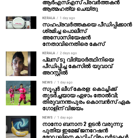
ആര്‍എസ്എസ് പ്രവര്‍ത്തകന്‍
ആവശ്യപ്പെട്ടിരിക്കുന്നത്. എന്നാല്‍ ത്യാഗരാജ
ആത്മഹത്യ ചെയ്തു
ഭാഗവതരുടെ ബയോപിക് അല്ല ഈ ചിത്രം എന്ന്
അണിയറ പ്രവര്‍ത്തകര്‍ നേരത്തെ
KERALA
1 day ago
സഹപ്രവര്‍ത്തകയെ പീഡിപ്പിക്കാന്‍
വ്യക്തമാക്കിയിരുന്നു.
ശ്രമിച്ച പൊലീസ്
അസോസിയേഷന്‍
നടിപ്പ് ചക്രവര്‍ത്തി എന്ന വിളിപ്പേരില്‍ അറിയപ്പെടുന്ന ടി
നേതാവിനെതിരെ കേസ്
കെ മഹാദേവന്‍ എന്ന നടന്‍ ആയാണ് ദുല്‍ഖര്‍
സല്‍മാന്‍ ഈ ചിത്രത്തില്‍ വേഷമിടുന്നത്. 1950
KERALA
2 days ago
പ്ലസ് ടു വിദ്യാര്‍ത്ഥിനിയെ
കാലഘട്ടത്തിലെ മദ്രാസിന്റെ പശ്ചാത്തലത്തിലാണ്
പീഡിപ്പിച്ച കേസില്‍ യുവാവ്
‘കാന്ത’ കഥ പറയുന്നത്. ദുല്‍ഖര്‍ സല്‍മാന്‍ കൂടാതെ
അറസ്റ്റില്‍
സമുദ്രക്കനി, ഭാഗ്യശ്രീ ബോര്‍സെ, റാണ ദഗ്ഗുബതി,
രവീന്ദ്ര വിജയ്, ഭഗവതി പെരുമാള്‍, നിഴല്‍കള്‍ രവി
NEWS
1 day ago
സൂപ്പര്‍ ലീഗ് കേരള: കൊച്ചിക്ക്
എന്നിവരാണ് ചിത്രത്തിലെ മറ്റു നിര്‍ണ്ണായക
തുടര്‍ച്ചയായ ഏഴാം തോല്‍വി;
കഥാപാത്രങ്ങളെ അവതരിപ്പിക്കുന്നത്. അയ്യാ എന്ന്
തിരുവനന്തപുരം കൊമ്പന്‍സ് ഏക
പേരുള്ള സംവിധായകനായി സമുദ്രക്കനി
ഗോളിന് വിജയം
വേഷമിടുമ്പോള്‍, പോലീസ് ഓഫീസര്‍ ആയാണ് റാണ
NEWS
1 day ago
ദഗ്ഗുബതി ഈ ചിത്രത്തില്‍ അഭിനയിച്ചിരിക്കുന്നത്.
നാനോ ബനാന 2 ഉടന്‍ വരുന്നു;
കുമാരി എന്നാണ് ഭാഗ്യശ്രീ ബോര്‍സെ
പുതിയ ഇമേജ് ജനറേഷന്‍
അവതരിപ്പിക്കുന്ന നായികാ കഥാപാത്രത്തിന്റെ പേര്.
മോഡലിനെ കുറിച്ച് റിപ്പോര്‍ട്ടുകള്‍