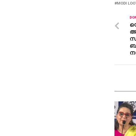
MODI LOO
DON
യെ
അഴ
സ
ബ
ന