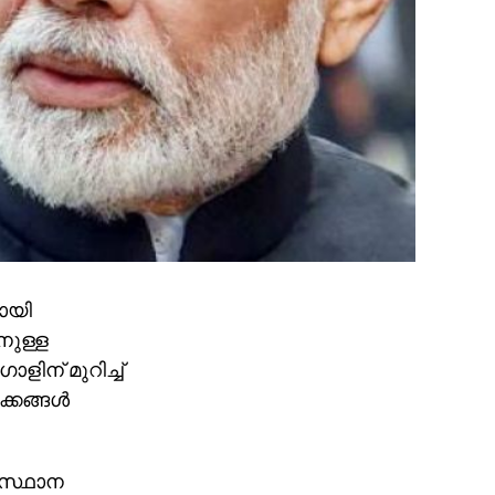
ായി
നുള്ള
ിന് മുറിച്ച്
്കങ്ങള്‍
ംസ്ഥാന