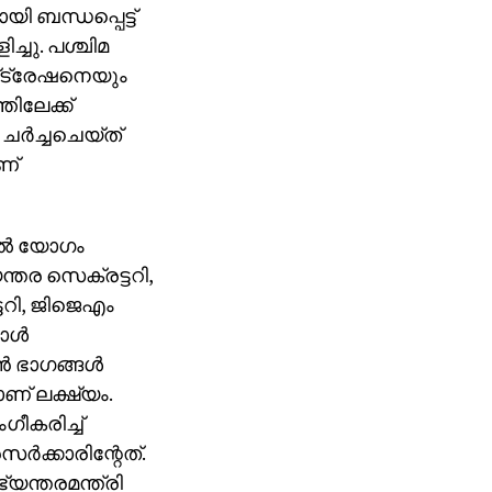
 ബന്ധപ്പെട്ട്
ച്ചു. പശ്ചിമ
സ്‌ട്രേഷനെയും
ിലേക്ക്
 ചര്‍ച്ചചെയ്ത്
ണ്
ല്‍ യോഗം
ന്തര സെക്രട്ടറി,
ട്ടറി, ജിജെഎം
ള്‍
‍ ഭാഗങ്ങള്‍
ാണ് ലക്ഷ്യം.
ഗീകരിച്ച്
്‍ക്കാരിന്റേത്.
യന്തരമന്ത്രി