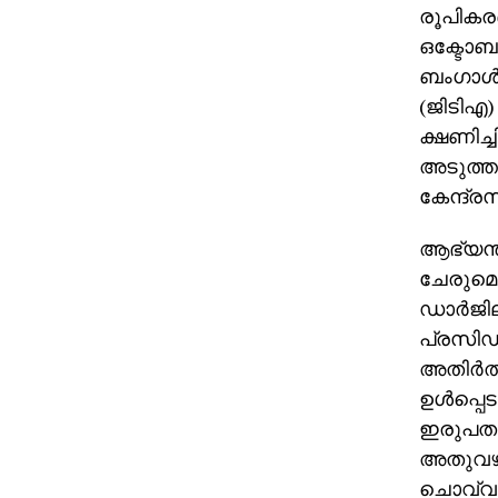
രൂപികരണ
ഒക്ടോബര്
ബംഗാള്‍
(ജിടിഎ)
ക്ഷണിച്ച
അടുത്ത 
കേന്ദ്രസര
ആഭ്യന്
ചേരുമെന
ഡാര്‍ജില
പ്രസിഡന
അതിര്‍ത
ഉള്‍പ്പ
ഇരുപതാം
അതുവഴി 
ചൊവ്വാ