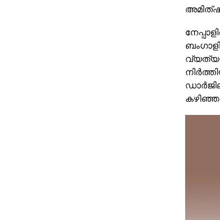
അമിത്ഷാ
നേപ്പാള
ബംഗാളിന
വ്യത്യസ
നിര്‍ത്
ഡാര്‍ജി
കഴിഞ്ഞ 