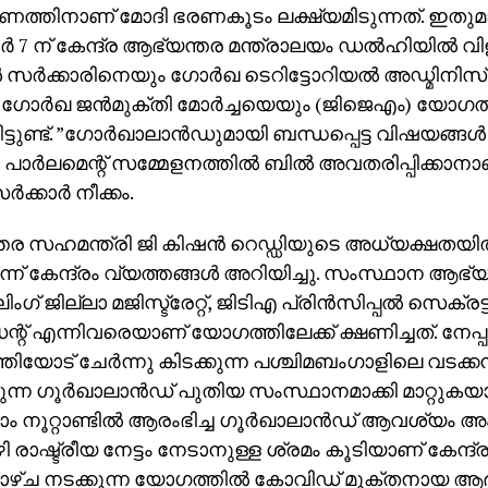
ത്തിനാണ് മോദി ഭരണകൂടം ലക്ഷ്യമിടുന്നത്. ഇതുമായി
‍ 7 ന് കേന്ദ്ര ആഭ്യന്തര മന്ത്രാലയം ഡല്‍ഹിയില്‍ വിളി
 സര്‍ക്കാരിനെയും ഗോര്‍ഖ ടെറിട്ടോറിയല്‍ അഡ്മിനി
 ഗോര്‍ഖ ജന്‍മുക്തി മോര്‍ച്ചയെയും (ജിജെഎം) യോഗത്ത
ിട്ടുണ്ട്. ”ഗോര്‍ഖാലാന്‍ഡുമായി ബന്ധപ്പെട്ട വിഷയങ്ങള്‍
പാര്‍ലമെന്റ് സമ്മേളനത്തില്‍ ബില്‍ അവതരിപ്പിക്കാനാ
്‍ക്കാര്‍ നീക്കം.
തര സഹമന്ത്രി ജി കിഷന്‍ റെഡ്ഡിയുടെ അധ്യക്ഷതയി
്ന് കേന്ദ്രം വ്യത്തങ്ങള്‍ അറിയിച്ചു. സംസ്ഥാന ആഭ്യ
ിംഗ് ജില്ലാ മജിസ്ട്രേറ്റ്, ജിടിഎ പ്രിന്‍സിപ്പല്‍ സെക്ര
്റ് എന്നിവരെയാണ് യോഗത്തിലേക്ക് ക്ഷണിച്ചത്. നേപ്പാ
്തിയോട് ചേര്‍ന്നു കിടക്കുന്ന പശ്ചിമബംഗാളിലെ വടക്കന്
െടുന്ന ഗൂര്‍ഖാലാന്‍ഡ് പുതിയ സംസ്ഥാനമാക്കി മാറ്റുകയ
 നൂറ്റാണ്ടില്‍ ആരംഭിച്ച ഗൂര്‍ഖാലാന്‍ഡ് ആവശ്യം അം
രാഷ്ട്രീയ നേട്ടം നേടാനുള്ള ശ്രമം കൂടിയാണ് കേന്ദ്രസര
ഴ്ച നടക്കുന്ന യോഗത്തില്‍ കോവിഡ് മുക്തനായ ആഭ്