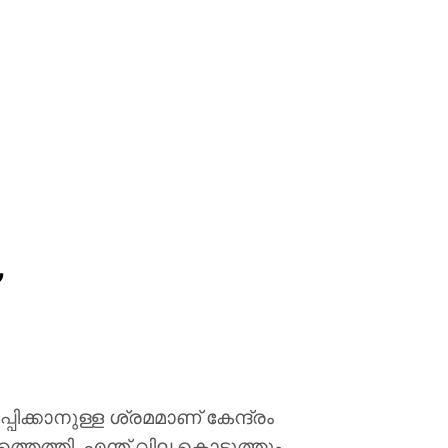
ിക്കാനുള്ള ശ്രമമാണ് കേന്ദ്രം
്തെത്തി. എന്ത് വില കൊടുത്തും