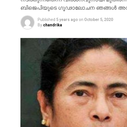
ബിജെപിയുടെ ഗൂഢാലോചന ഞങ്ങള്‍ അവസാന
Published
5 years ago
on
October 5, 2020
By
chandrika