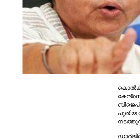
കൊല്‍ക്
കേന്ദ്ര
ബിജെപിയ
പുതിയ സം
നടത്തുന്
ഡാര്‍ജ