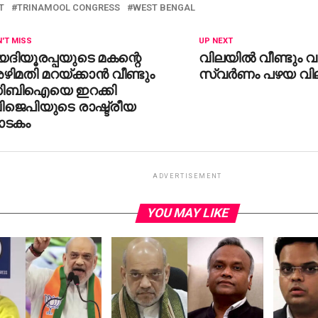
T
TRINAMOOL CONGRESS
WEST BENGAL
'T MISS
UP NEXT
ദിയൂരപ്പയുടെ മകന്റെ
വിലയില്‍ വീണ്ടും വന
ിമതി മറയ്ക്കാന്‍ വീണ്ടും
സ്വര്‍ണം പഴയ വില
ിബിഐയെ ഇറക്കി
ിജെപിയുടെ രാഷ്ട്രീയ
ാടകം
ADVERTISEMENT
YOU MAY LIKE