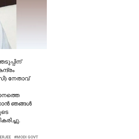
ുപ്പിന്
ന്ദ്രം
സി) നേതാവ്
ഥാനത്തെ
കാന്‍ ഞങ്ങള്‍
ുടെ
രിച്ചു.
ERJEE
MODI GOVT