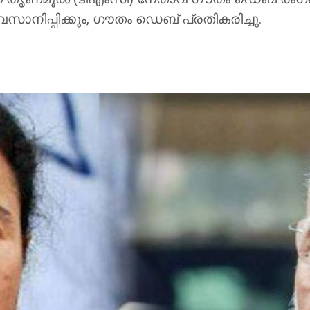
ിപ്പിക്കും, ഗൗതം ഡെബ് പ്രതികരിച്ചു.