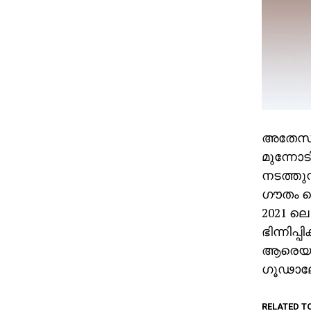
അതേസമയ
മുന്നോട
നടത്തുന
ഗൗതം ഡ
2021 ല
ഭിന്നിപ്
ആരെയും
ഗൂഢാലോ
RELATED T