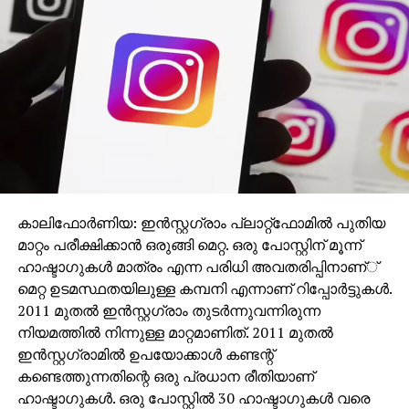
ക്രിയേറ്റീവ് പ്രൊഡ്യൂസറായി റീന ഒബ്റോയ്, ഹെഡ്
ഓഫ് പ്രൊഡക്ഷനായി ശശി ദുബൈ എന്നിവരും
പ്രവര്‍ത്തിക്കുന്നു. ഛായാഗ്രഹണം നിര്‍വഹിക്കുന്നത്
ബാബ തസാദുഖ് ഹുസൈന്‍ ആണ്. ഈ വര്‍ഷത്തെ
മികച്ച എഡിറ്റര്‍ക്കുള്ള സംസ്ഥാന പുരസ്‌കാരം
കിഷ്‌കിന്ദകാണ്ഡത്തിലൂടെ നേടിയ സൂരജ് ഇഎസ്
ആണ് ചിത്രത്തിന്റെ എഡിറ്റര്‍.
എക്സിക്യൂട്ടീവ് പ്രൊഡ്യൂസര്‍ വികാശ് ആര്യ,
കാലിഫോര്‍ണിയ: ഇന്‍സ്റ്റഗ്രാം പ്ലാറ്റ്ഫോമില്‍ പുതിയ
ലൈന്‍ പ്രൊഡക്ഷന്‍ ഒക്ടോബര്‍ സ്‌കൈ പിക്ചേഴ്സ്,
മാറ്റം പരീക്ഷിക്കാന്‍ ഒരുങ്ങി മെറ്റ. ഒരു പോസ്റ്റിന് മൂന്ന്
കലാസംവിധാനം കിഷോര്‍ കുമാര്‍, സംഗീതം നിതീഷ്
ഹാഷ്ടാഗുകള്‍ മാത്രം എന്ന പരിധി അവതരിപ്പിനാണ്്
രാംഭദ്രന്‍, കോസ്റ്റിയും മേബിള്‍ മൈക്കിള്‍, മലയാളം
മെറ്റ ഉടമസ്ഥതയിലുള്ള കമ്പനി എന്നാണ് റിപ്പോര്‍ട്ടുകള്‍.
അഡാപ്റ്റേഷന്‍ രഞ്ജിത മേനോന്‍, സൗണ്ട് ഡിസൈന്‍
2011 മുതല്‍ ഇന്‍സ്റ്റഗ്രാം തുടര്‍ന്നുവന്നിരുന്ന
അരുണ്‍ വര്‍മ്മ, സൗണ്ട് മിക്സിംഗ് ഡാന്‍ ജോസ്,
നിയമത്തില്‍ നിന്നുള്ള മാറ്റമാണിത്. 2011 മുതല്‍
കളറിസ്റ്റ് ലിജു പ്രഭാകര്‍, ആക്ഷന്‍ ജാവേദ് കരീം, മേക്കപ്പ്
ഇന്‍സ്റ്റഗ്രാമില്‍ ഉപയോക്കാള്‍ കണ്ടന്റ്
അര്‍ഷാദ് വര്‍ക്കല, സൂപ്പര്‍വൈസിംഗ് പ്രൊഡ്യൂസര്‍
കണ്ടെത്തുന്നതിന്റെ ഒരു പ്രധാന രീതിയാണ്
അവൈസ് ഖാന്‍, ലൈന്‍ പ്രൊഡ്യൂസര്‍ എ.കെ
ഹാഷ്ടാഗുകള്‍. ഒരു പോസ്റ്റില്‍ 30 ഹാഷ്ടാഗുകള്‍ വരെ
ശിവന്‍, അഭിലാഷ് ശങ്കരനാരായണന്‍ എന്നിവര്‍ വിവിധ