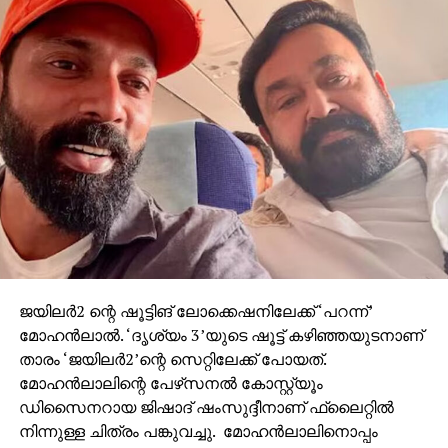
ജയിലര്‍2 ന്റെ ഷൂട്ടിങ് ലോക്കെഷനിലേക്ക് ‘പറന്ന്’
മോഹന്‍ലാല്‍. ‘ദൃശ്യം 3’യുടെ ഷൂട്ട് കഴിഞ്ഞയുടനാണ്
താരം ‘ജയിലര്‍2’ന്റെ സെറ്റിലേക്ക് പോയത്.
മോഹന്‍ലാലിന്റെ പേഴ്‌സനല്‍ കോസ്റ്റ്യൂം
ഡിസൈനറായ ജിഷാദ് ഷംസുദ്ദീനാണ് ഫ്‌ലൈറ്റില്‍
നിന്നുള്ള ചിത്രം പങ്കുവച്ചു. മോഹന്‍ലാലിനൊപ്പം