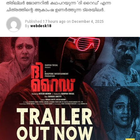
ത്രില്ലര്‍ ജോണറില്‍ കഥപറയുന്ന ‘ദി റൈഡ്’ എന്ന
ചിത്രത്തിന്റെ ആകാംഷ ഉണര്‍ത്തുന്ന ട്രെയിലര്‍..
Published
17 hours ago
on
December 4, 2025
By
webdesk18