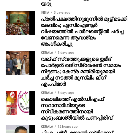
യദു
എന്നാല്‍ കാലക്രമേണ, ഇന്‍സ്റ്റഗ്രാമിന്റെ
INDIA
3 days ago
റെക്കമന്‍ഡേഷന്‍ സംവിധാനം മാറി. ഇപ്പോള്‍,
പ്രതിപക്ഷത്തിനുമുന്നില്‍ മുട്ട് മടക്കി
എക്സ്പ്ലോര്‍ വിഭാഗം ഉള്ളടക്കം, അടിക്കുറിപ്പുകള്‍,
കേന്ദ്രം; എസ്ഐആർ
വിഷയത്തിൽ പാർലമെന്റിൽ ചർച്ച
ഉപയോക്തൃ പെരുമാറ്റം എന്നിവയ്ക്ക് മുന്‍ഗണന
വേണമെന്ന ആവശ്യം
നല്‍കുന്നു. റീച്ച് വര്‍ധിപ്പിക്കുന്നതില്‍ ഹാഷ്ടാഗുകള്‍ ഇനി
അംഗീകരിച്ചു
അത്ര ഫലപ്രദമല്ലെന്ന് ഇന്‍സ്റ്റഗ്രാം മേധാവി ആദം
മൊസേരി ആവര്‍ത്തിച്ച് പ്രസ്താവിച്ചിട്ടുണ്ട്. ഹാഷ്ടാഗുകള്‍
KERALA
3 days ago
വഖ്ഫ് സ്വത്തുക്കളുടെ ഉമീദ്
ഇപ്പോള്‍ ഉള്ളടക്കത്തെ തരംതിരിക്കുന്നതിനുള്ള ഒരു
പോര്‍ട്ടല്‍ രജിസ്‌ട്രേഷന്‍ സമയം
മാര്‍ഗമായി മാത്രം മാറിയിരിക്കുന്നു എന്നാണ് അദേഹം
നീട്ടണം; കേന്ദ്ര മന്ത്രിയുമായി
പറയുന്നത്.
ചര്‍ച്ച നടത്തി മുസ്‌ലിം ലീഗ്
എം.പിമാര്‍
KERALA
3 days ago
കൊല്ലത്ത് എല്‍ഡിഎഫ്
സ്ഥാനാര്‍ഥിയുടെ
സ്വീകരണത്തിനായി
കുടുംബശ്രീയില്‍ പണപ്പിരിവ്
KERALA
12 hours ago
പിഎം ശ്രീ- ജോണ്‍ ബ്രിട്ടാസ്