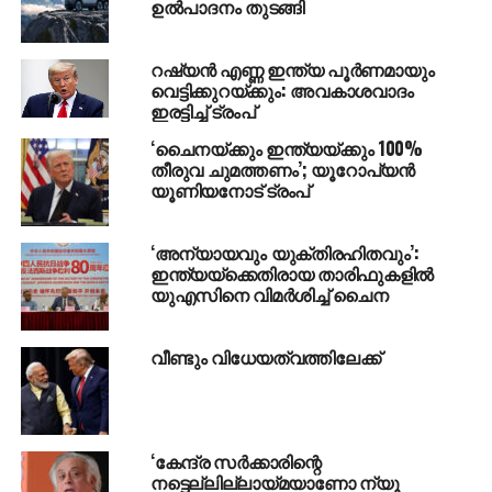
ഉല്‍പാദനം തുടങ്ങി
DON'T MISS
വിമാനത്തില്‍ വസ്ത്രമഴിച്ച് സ്ത്രീകളെ
ശല്യംചെയ്ത യുവാവ് അറസ്റ്റില്‍
റഷ്യന്‍ എണ്ണ ഇന്ത്യ പൂര്‍ണമായും
വെട്ടിക്കുറയ്ക്കും: അവകാശവാദം
ഇരട്ടിച്ച് ട്രംപ്
‘ചൈനയ്ക്കും ഇന്ത്യയ്ക്കും 100%
തീരുവ ചുമത്തണം’; യൂറോപ്യന്‍
യൂണിയനോട് ട്രംപ്
‘അന്യായവും യുക്തിരഹിതവും’:
ഇന്ത്യയ്ക്കെതിരായ താരിഫുകളില്‍
യുഎസിനെ വിമര്‍ശിച്ച് ചൈന
വീണ്ടും വിധേയത്വത്തിലേക്ക്
‘കേന്ദ്ര സര്‍ക്കാരിന്റെ
നട്ടെല്ലില്ലായ്മയാണോ ന്യൂ