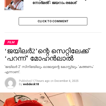
നോര്‍മല്‍’: ജയറാം രമേശ്
CLICK TO COMMENT
FILM
‘ജയിലര്‍2’ന്റെ സെറ്റിലേക്ക്
‘പറന്ന്’ മോഹന്‍ലാല്‍
‘ജയിലര്‍ 2’ സിനിമയിലും ലാലേട്ടന്റെ കോസ്റ്റ്യൂം ‘കത്തണം’
എന്നാണ്..
Published
17 hours ago
on
December 4, 2025
By
webdesk18