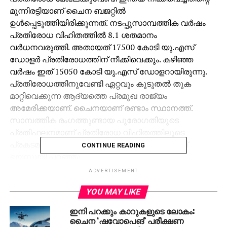
മൂന്നിരട്ടിയാണ് ചൈന ബജറ്റില്‍
ഉള്‍പ്പെടുത്തിയിരിക്കുന്നത്. നടപ്പുസാമ്പത്തിക വര്‍ഷം
പ്രതിരോധ വിഹിതത്തില്‍ 8.1 ശതമാനം
വര്‍ധനവരുത്തി. അതായത് 17500 കോടി യു.എസ്
ഡോളര്‍ പ്രതിരോധത്തിന് നീക്കിവെക്കും. കഴിഞ്ഞ
വര്‍ഷം ഇത് 15050 കോടി യു.എസ് ഡോളറായിരുന്നു.
പ്രതിരോധത്തിനുവേണ്ടി ഏറ്റവും കൂടുതല്‍ തുക
മാറ്റിവെക്കുന്ന ആദ്യത്തെ പ്രമുഖ രാജ്യം
അമേരിക്കയാണ്. ചൈനയാണ് രണ്ടാം സ്ഥാനത്ത്.
സാമ്പത്തിക രംഗത്തുണ്ടായ പുരോഗതിയുടെ
പ്രതിഫലനമാണ് പ്രതിരോധ വിഹിതത്തിലൂടെ
പ്രകടമാകുന്നതെന്ന് ചൈനീസ് വക്താവ് സാങ്
CONTINUE READING
യെസൂയി പറഞ്ഞു.
ADVERTISEMENT
RELATED TOPICS:
CHINA
DEFENSE
TROOP
YOU MAY LIKE
UP NEXT
ഇനി പറക്കും കാറുകളുടെ ലോകം:
മുഹമ്മദ് ബിന്‍ സല്‍മാന്‍ ഈജിപ്തില്‍
ചൈന ‘ഷവോപെങ്’ പരീക്ഷണ