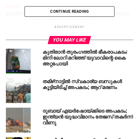
UP NEXT
ഉയര്‍ന്ന നഷ്ടപരിഹാര തുക ദുരന്ത ബാധിതരുടെ
CONTINUE READING
അവകാശമല്ലെന്ന് ഹൈകോടതി
ADVERTISEMENT
DON'T MISS
ഭാരതപ്പുഴയില്‍ ഒരു കുടുംബത്തിലെ നാലുപേര്‍
YOU MAY LIKE
ഒഴുക്കില്‍പെട്ടു; ഒരാള്‍ മരിച്ചു
കുതിരാൻ തുരംഗത്തിൽ ഭീകരാപകടം:
മിനി ലോറി മറിഞ്ഞ് യുവാവിന്റെ കൈ
അറ്റപോയി
തമിഴ്‌നാട്ടില്‍ സ്വകാര്യ ബസുകള്‍
കൂട്ടിയിടിച്ച് അപകടം; ആറ് മരണം
ദുബായ് എയര്‍ഷോയ്ക്കിടെ അപകടം;
ഇന്ത്യന്‍ യുദ്ധവിമാനം തേജസ് തകര്‍ന്ന്
വീണു