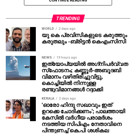
CONTINUE READING
ചെയ്തതിന് പിന്നാലെ പ്രകോപിതനായി മുണ്ട് പൊക്കി
നഗ്‌നത പ്രദര്‍ശിപ്പിക്കുകയായിരുന്നു വാസുദേവന്‍.
സ്ത്രീകള്‍ ഉള്‍പ്പെടെയുള്ളവര്‍
TRENDING
സാന്നിധ്യത്തിലായിരിക്കെയാണ് ഈ
WORLD
2 days ago
അശ്ലീലപ്രവര്‍ത്തനം നടന്നത്. സംഭവത്തിന്റെ
യു കെ പ്രവിസികളുടെ കരുത്തും
ദൃശ്യങ്ങള്‍ സമൂഹമാധ്യമങ്ങളില്‍ വ്യാപകമായി
കരുതലും -ബ്രിട്ടൻ കെഎംസിസി
പ്രചരിച്ചിരുന്നു.
താന്‍ പെട്ടെന്നുള്ള പ്രകോപനത്തിലാണ് ഇത്തരം
NEWS
19 hours ago
ഇത്യോപ്യയില്‍ അഗ്‌നിപര്‍വ്വത
പ്രവൃത്തി ചെയ്തത് എന്നാണ് വാസുദേവന്റെ
സ്‌ഫോടനം; കണ്ണൂർ-അബൂദബി
പ്രതികരണം.
വിമാനം വഴിതിരിച്ചുവിട്ടു,
കൊച്ചിയിൽ നിന്നുള്ള
രണ്ടുവിമാനങ്ങൾ റദ്ദാക്കി
KERALA
2 days ago
‘ഓരോ ഹിന്ദു സഖാവും ഇത്
ഉറക്കെ ചോദിക്കണം’; പാലത്തായി
കേസിൽ വർഗീയ പരാമർശം
നടത്തിയ സിപിഎം നേതാവിനെ
പിന്തുണച്ച് കെ.പി ശശികല