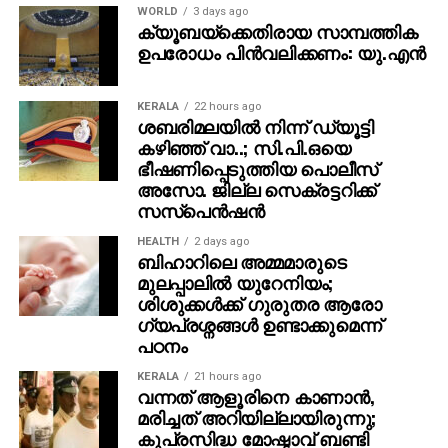
WORLD
3 days ago
ക്യൂബയ്ക്കെതിരായ സാമ്പത്തിക
ഉപരോധം പിന്‍വലിക്കണം: യു.എന്‍
KERALA
22 hours ago
ശബരിമലയില്‍ നിന്ന് ഡ്യൂട്ടി
കഴിഞ്ഞ് വാ..; സി.പി.ഒയെ
ഭീഷണിപ്പെടുത്തിയ പൊലീസ്
അസോ. ജില്ല സെക്രട്ടറിക്ക്
സസ്‌പെന്‍ഷന്‍
HEALTH
2 days ago
ബിഹാറിലെ അമ്മമാരുടെ
മുലപ്പാലിൽ യുറേനിയം;
ശിശുക്കൾക്ക് ​ഗുരുതര ആരോ​
ഗ്യപ്രശ്നങ്ങൾ ഉണ്ടാക്കുമെന്ന്
പഠനം
KERALA
21 hours ago
വന്നത് ആളൂരിനെ കാണാന്‍,
മരിച്ചത് അറിയില്ലായിരുന്നു;
കുപ്രസിദ്ധ മോഷ്ടാവ് ബണ്ടി