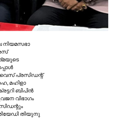
3ലെ നിയമസഭാ
രസ്
ങ്മയുടെ
്പോള്‍
 വൈസ് പ്രസിഡന്റ്
ഹെ, മഹിളാ
ട്ടറി ബിപിന്‍
 യുവജന വിഭാഗം
സിഡന്റും
ഖിരിയേഡി തിയുനു