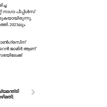
ിച്ച
നാഗാ പീപ്പിള്‍സ്
്കുകയായിരുന്നു.
്തി. 2023ലും
ോണ്‍ഗ്രസിന്
ന്‍ ജാമിര്‍ ആണ്
സഭയിലേക്ക്
്യമന്ത്രി
അഴിമതി;