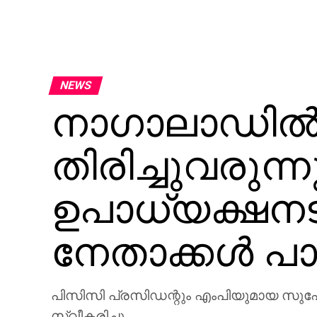
NEWS
നാഗാലാഡില്‍
തിരിച്ചുവരുന
ഉപാധ്യക്ഷനടക
നേതാക്കള്‍ പാര്
പിസിസി പ്രസിഡന്റും എംപിയുമായ സുപോങ്മറെ
സ്വീകരിച്ചു