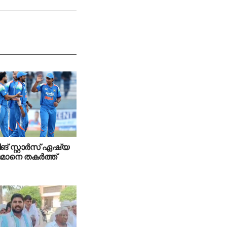
ങ് സ്റ്റാര്‍സ് ഏഷ്യ
 ഒമാനെ തകര്‍ത്ത്