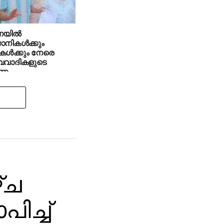
യില്‍
യാനികള്‍ക്കും
കള്‍ക്കും നേരെ
്വവാദികളുടെ
ണം
്ച
ിച്ച്