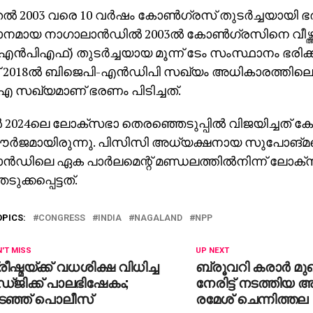
ല്‍ 2003 വരെ 10 വര്‍ഷം കോണ്‍ഗ്രസ് തുടര്‍ച്ചയായി ഭര
മായ നാഗാലാന്‍ഡില്‍ 2003ല്‍ കോണ്‍ഗ്രസിനെ വീഴ്ത്തി 
 (എന്‍പിഎഫ്) തുടര്‍ച്ചയായ മൂന്ന് ടേം സംസ്ഥാനം ഭരിക
്ന് 2018ല്‍ ബിജെപി-എന്‍ഡിപി സഖ്യം അധികാരത്തിലെത
എ സഖ്യമാണ് ഭരണം പിടിച്ചത്.
‍ 2024ലെ ലോക്സഭാ തെരഞ്ഞെടുപ്പില്‍ വിജയിച്ചത് ക
ര്‍ജമായിരുന്നു. പിസിസി അധ്യക്ഷനായ സുപോങ്മറെ
്‍ഡിലെ ഏക പാര്‍ലമെന്റ് മണ്ഡലത്തില്‍നിന്ന് ലോക്
ുക്കപ്പെട്ടത്.
OPICS:
CONGRESS
INDIA
NAGALAND
NPP
'T MISS
UP NEXT
രീഷ്മയ്ക്ക് വധശിക്ഷ വിധിച്ച
ബ്രൂവറി കരാര്‍ മുഖ
്ജിക്ക് പാലഭിഷേകം;
നേരിട്ട് നടത്തിയ 
ടഞ്ഞ് പൊലീസ്
രമേശ് ചെന്നിത്തല