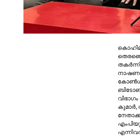
കൊഹിമ:
തെരഞ്ഞെ
തകര്‍ന്
നാഷണല്‍ 
കോണ്‍ഗ്
ബിടോങ്
വിഭാഗം 
കുമാര്‍
നേതാക്
എംപിയുമ
എന്നിവര്