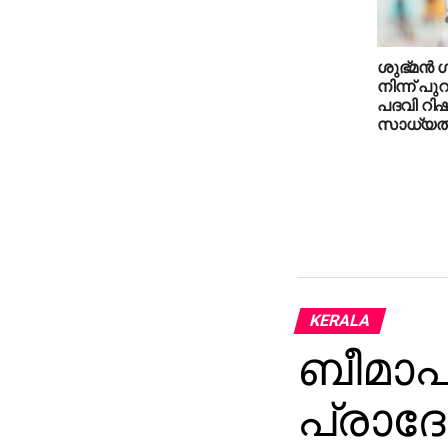
ശുഭ്മന്‍ ഗി
നിന്ന് പുറ
പദവി റിഷഭ
സാധ്യ
KERALA
ബീമാപ
പ്രാദേ