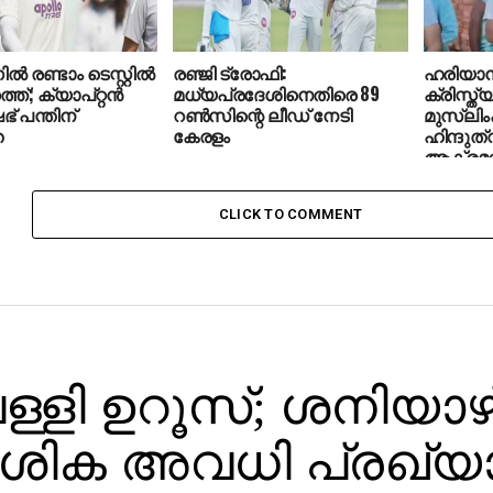
ല്‍ രണ്ടാം ടെസ്റ്റില്‍
രഞ്ജി ട്രോഫി:
ഹരിയാന
ത്ത്; ക്യാപ്റ്റന്‍
മധ്യപ്രദേശിനെതിരെ 89
ക്രിസ്ത്
് പന്തിന്
റണ്‍സിന്റെ ലീഡ് നേടി
മുസ്‌ലിം
ത
കേരളം
ഹിന്ദുത
ആക്രമ
CLICK TO COMMENT
ള്ളി ഉറൂസ്; ശനിയാഴ
ശിക അവധി പ്രഖ്യാപ