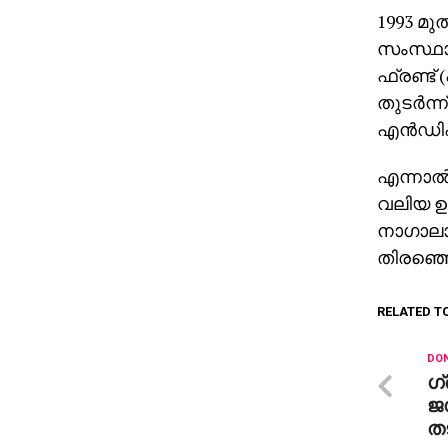
1993 മുത
സംസ്ഥാന
ഫ്രണ്ട്
തുടര്‍ന
എന്‍ഡി
എന്നാല്
വലിയ ഊ
നാഗാലാന
തിരഞ്ഞെട
RELATED T
DON
ഗ്
ജഡ
ത