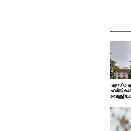
എസ് ഐ
ഹർജികൾ
വെള്ളിയാ