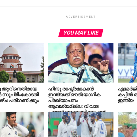
ADVERTISEMENT
YOU MAY LIKE
 ആറിനെതിരായ
ഹിന്ദു രാഷ്ട്രമാകാന്‍
എമേര്‍ജി
 സുപ്രീംകോടതി
ഇന്ത്യക്ക് ഔദ്യോഗിക
കപ്പില്‍
ഴ്ച പരിഗണിക്കും
പ്രഖ്യാപനം
ഇന്ത്യ
ആവശ്യമില്ല: വിവാദ
പരാമര്‍ശവുമായി മോഹന്‍
ഭാഗവത്