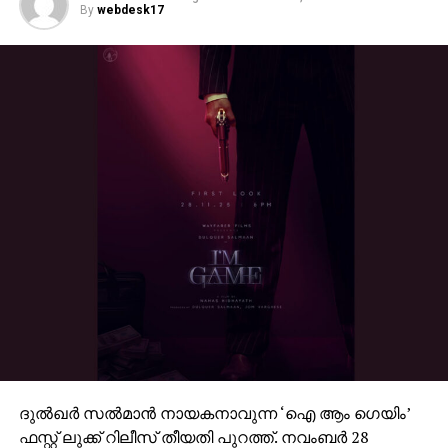
By
webdesk17
ദുല്‍ഖര്‍ സല്‍മാന്‍ നായകനാവുന്ന ‘ഐ ആം ഗെയിം’
ഫസ്റ്റ് ലുക്ക് റിലീസ് തീയതി പുറത്ത്. നവംബര്‍ 28