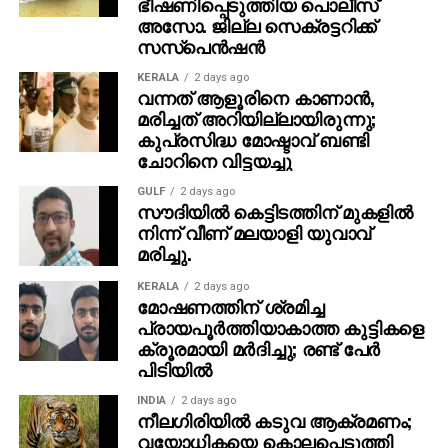
ഭീഷണിപ്പെടുത്തിയ പൊലീസ്
ആന്‍ഡ് ഐലീ’ എന്നിവയും പ്രദര്‍ശിപ്പിക്കും. മലയാള
അസോ. ജില്ല സെക്രട്ടറിക്ക്
സിനിമ ഇന്ന് വിഭാഗത്തില്‍ 12 ചിത്രങ്ങളുണ്ട്: സമസ്താ
സസ്‌പെന്‍ഷന്‍
ലോക, അംബ്രോസിയ, കാത്തിരിപ്പ്, ചാവുകല്യാണം,
മോഹം, എബ്ബ്, പെണ്ണും പൊറാട്ടും, ഒരു അപസാരക കഥ,
KERALA
2 days ago
വന്നത് ആളൂരിനെ കാണാന്‍,
അന്യരുടെ ആകാശങ്ങള്‍, ആദി സ്‌നേഹത്തിന്റെ
മരിച്ചത് അറിയില്ലായിരുന്നു;
വിരുന്നുമേശ, ശവപ്പെട്ടി, ശേഷിപ്പ് എന്നിവ.
കുപ്രസിദ്ധ മോഷ്ടാവ് ബണ്ടി
ചോറിനെ വിട്ടയച്ചു
GULF
2 days ago
സൗദിയില്‍ കെട്ടിടത്തിന് മുകളില്‍
നിന്ന് വീണ് മലയാളി യുവാവ്
മരിച്ചു.
KERALA
2 days ago
മോഷണത്തിന് ശ്രമിച്ച
പ്രായപൂര്‍ത്തിയാകാത്ത കുട്ടികളെ
ക്രൂരമായി മര്‍ദിച്ചു; രണ്ട് പേര്‍
പിടിയില്‍
INDIA
2 days ago
നീലഗിരിയില്‍ കടുവ ആക്രമണം;
വയോധികയെ കൊലപ്പെടുത്തി