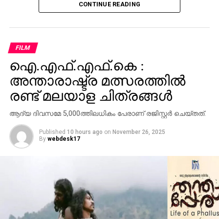
CONTINUE READING
എത്തുന്നത്. വിനായകന്‍ ഒരുപ്രത്യേക പൊലീസ്
ഓഫിസറുടെ വേഷം കൈകാര്യം ചെയ്യുന്നു. ജിബിന്‍
ഗോപിനാഥും പ്രധാന കഥാപാത്രമായി
അഭിനയിക്കുന്നു.
FILM
ഐ.എഫ്.എഫ്.കെ :
അന്താരാഷ്ട്ര മത്സരത്തില്‍
രണ്ട് മലയാള ചിത്രങ്ങള്‍
ആദ്യ ദിവസമേ 5,000ത്തിലധികം പേരാണ് രജിസ്റ്റര്‍ ചെയ്തത്.
Published
10 hours ago
on
November 26, 2025
By
webdesk17