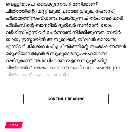
വെള്ളിയാഴ്ച, വൈകുന്നേരം 6 മണിക്കാണ്
ചിത്രത്തിന്റെ ഫസ്റ്റ് ലുക്ക് പുറത്ത് വിടുക. നഹാസ്
ഹിദായത്ത് സംവിധാനം ചെയ്യുന്ന ചിത്രം, വേഫെറര്‍
ഫിലിംസിന്റെ ബാനറില്‍ ദുല്‍ഖര്‍ സല്‍മാന്‍, ജോം
വര്‍ഗീസ് എന്നിവര്‍ ചേര്‍ന്നാണ് നിര്‍മ്മിക്കുന്നത്. സജീര്‍
ബാബ, ഇസ്മായില്‍ അബൂബക്കര്‍, ബിലാല്‍ മൊയ്തു
എന്നിവര്‍ തിരക്കഥ രചിച്ച ചിത്രത്തിന്റെ സംഭാഷണങ്ങള്‍
ഒരുക്കിയത് ആദര്‍ശ് സുകുമാരനും ഷഹബാസ്
റഷീദുമാണ്. ആര്‍ഡിഎക്‌സ് എന്ന സൂപ്പര്‍ ഹിറ്റ്
ചിത്രത്തിന് ശേഷം നഹാസ് സംവിധാനം ചെയ്യുന്ന
ചിത്രമാണ് ‘ഐ ആം ഗെയിം’.
ഇപ്പൊള്‍ ഈ ബിഗ് ബഡ്ജറ്റ് ആക്ഷന്‍ ത്രില്ലര്‍
ചിത്രത്തിന്റെ ചിത്രീകരണം പുരോഗമിക്കുകയാണ്.
CONTINUE READING
ദുല്‍ഖര്‍ സല്‍മാന്റെ നാല്പതാം ചിത്രമായി ഒരുക്കുന്ന
‘ഐ ആം ഗെയിം’ ല്‍ ദുല്‍ഖര്‍ സല്‍മാനൊപ്പം ആന്റണി
വര്‍ഗീസ്, തമിഴ് നടനും സംവിധായകനുമായ മിഷ്‌കിന്‍,
കതിര്‍, പാര്‍ത്ഥ് തിവാരി, തമിഴ് നായികാ താരം
FILM
സംയുക്ത വിശ്വനാഥന്‍ എന്നിവരും വേഷമിടുന്നുണ്ട്.