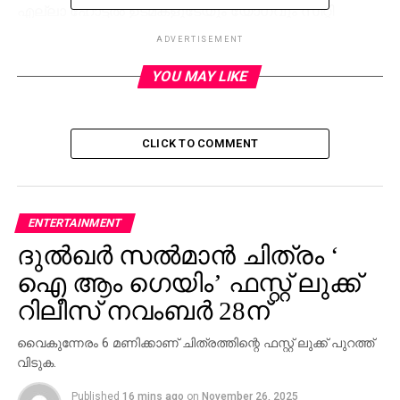
എല്ലാ ഹോട്ടല്‍ ഉടമകളുടേയും യോഗവും സിറ്റി
പോലീസ് വിളിച്ചു ചേര്‍ക്കുന്നുണ്ട്.
ADVERTISEMENT
YOU MAY LIKE
RELATED TOPICS:
UP NEXT
മണിയെ മന്ത്രിസഭയില്‍ നിന്ന്
നീക്കണമെന്നാവശ്യപ്പെട്ട് വിഎസിന്റെ കത്ത്
CLICK TO COMMENT
DON'T MISS
ജീവനുവേണ്ടി യാചിച്ച് ഫാ.ടോം; വീഡിയോ
ദൃശ്യം പുറത്ത്
ENTERTAINMENT
ദുല്‍ഖര്‍ സല്‍മാന്‍ ചിത്രം ‘
ഐ ആം ഗെയിം’ ഫസ്റ്റ് ലുക്ക്
റിലീസ് നവംബര്‍ 28ന്
വൈകുന്നേരം 6 മണിക്കാണ് ചിത്രത്തിന്റെ ഫസ്റ്റ് ലുക്ക് പുറത്ത്
വിടുക.
Published
16 mins ago
on
November 26, 2025