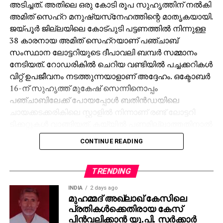
അടിച്ചത്. അതിലെ ഒരു കോടി രൂപ സുഹൃത്തിന് നല്‍കി
അമിത് സെഹ്‌റ മനുഷ്യസ്‌നേഹത്തിന്റെ മാതൃകയായി.
ജയ്പൂര്‍ ജില്ലയിലെ കോട്പുടി പട്ടണത്തില്‍ നിന്നുള്ള
38 കാരനായ അമിത് സെഹ്‌റയാണ് പഞ്ചാബ്
സംസ്ഥാന ലോട്ടറിയുടെ ദീപാവലി ബമ്പര്‍ സമ്മാനം
നേടിയത്. റോഡരികില്‍ ചെറിയ വണ്ടിയില്‍ പച്ചക്കറികള്‍
വിറ്റ് ഉപജീവനം നടത്തുന്നയാളാണ് അദ്ദേഹം. ഒക്ടോബര്‍
16-ന് സുഹൃത്ത് മുകേഷ് സെന്നിനൊപ്പം
പഞ്ചാബിലേക്ക് പോയപ്പോള്‍ ബതിന്‍ഡയിലെ
ചായക്കടക്കരികിലെ സ്റ്റാളില്‍ നിന്നാണ് രണ്ട് ലോട്ടറി
ടിക്കറ്റുകള്‍ വാങ്ങിയത്. കയ്യില്‍ പണമില്ലാത്തതിനാല്‍
മുകേഷിനോട് 1000 രൂപ കടം വാങ്ങുകയായിരുന്നു.
CONTINUE READING
ഒക്ടോബര്‍ 31ന് രാത്രി 10 മണിക്ക് മുകേഷിന്റെ ഫോണ്‍
കോളിലൂടെയാണ് 11 കോടിയുടെ ജാക്ക്‌പോട്ട്
അടിച്ചതറിയുന്നത്. രണ്ടാമത്തെ ടിക്കറ്റിനും 1000 രൂപ
TRENDING
സമ്മാനമായി ലഭിച്ചു. ലോട്ടറി അടിച്ച വിവരം
INDIA
2 days ago
അറിഞ്ഞപ്പോള്‍ ആദ്യം ഓര്‍ത്തത് സുഹൃത്ത്
മുഹമ്മദ് അഖ്‌ലാഖ് കേസിലെ
പ്രതികള്‍ക്കെതിരായ കേസ്
മുകേഷിനെയായിരുന്നു. അദ്ദേഹത്തിന്റെ രണ്ട്
പിന്‍വലിക്കാന്‍ യു.പി. സര്‍ക്കാര്‍
പെണ്‍മക്കള്‍ക്ക് 50 ലക്ഷം രൂപ വീതം ആകെ ഒരു കോടി