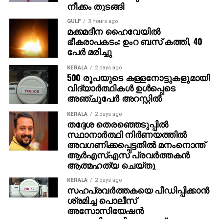
നീക്കം തുടങ്ങി
നല്‍കുമെന്ന് അമിത് പറഞ്ഞു. ‘ പഞ്ചാബിലേക്ക്
വരാന്‍പോലും 8,000 രൂപ കടം വാങ്ങിയിരുന്നു. അത്
GULF
3 hours ago
മക്കമദീന ഹൈവേയില്‍
ഇപ്പോള്‍ തിരിച്ചടക്കും. കോടിപതിയായെങ്കിലും ഞാന്‍
ഭീകരാപകടം: ഉംറ ബസ് കത്തി, 40
പഴയപോലെ കച്ചവടം തുടരും. ഭാര്യയുടെ ആഗ്രഹം
പേര്‍ മരിച്ചു
പോലെ സ്ഥലം വാങ്ങി വീട് പണിയും ‘ എന്നതായിരുന്നു
അമിതിന്റെ പ്രതികരണം. സാധാരണ മനുഷ്യന്റെ
KERALA
2 days ago
500 രൂപയുടെ കള്ളനോട്ടുകളുമായി
മനോഹരമായ പങ്കുവെക്കലാണ് ഇപ്പോള്‍ സോഷ്യല്‍
വിദ്യാര്‍ത്ഥികള്‍ ഉള്‍പ്പെടെ
മീഡിയയില്‍ ചര്‍ച്ചയായിരിക്കുന്നത്.
അഞ്ചുപേര്‍ അറസ്റ്റില്‍
KERALA
2 days ago
തദ്ദേശ തെരഞ്ഞെടുപ്പില്‍
സ്ഥാനാര്‍ത്ഥി നിര്‍ണയത്തില്‍
അവഗണിക്കപ്പെട്ടതില്‍ മനംനൊന്ത്
ആര്‍എസ്എസ് പ്രവര്‍ത്തകന്‍
ആത്മഹത്യ ചെയ്തു
KERALA
2 days ago
സഹപ്രവര്‍ത്തകയെ പീഡിപ്പിക്കാന്‍
ശ്രമിച്ച പൊലീസ്
അസോസിയേഷന്‍