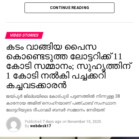
ഏജന്‍സികളുടെയോ പേരില്‍ വ്യാജ ജോലി
CONTINUE READING
ലിസ്റ്റിംഗുകള്‍ സൃഷ്ടിക്കപ്പെടുന്നു. ഇരകളോട്
വ്യക്തിഗത വിവരങ്ങള്‍ പങ്കിടാനും, ജോലി
പ്രോസസ്സിംഗ് ഫീസ് എന്ന പേരില്‍ പണം അടയ്ക്കാനും
ആവശ്യപ്പെടുന്നതാണ് സാധാരണ രീതി. ചിലര്‍
VIDEO STORIES
മാല്‍വെയര്‍ ഇന്‍സ്റ്റാള്‍ ചെയ്യാനോ ഡാറ്റ
കടം വാങ്ങിയ പൈസ
മോഷ്ടിക്കാനോ ലക്ഷ്യമിട്ടുള്ള വ്യാജ അഭിമുഖ
കൊണ്ടെടുത്ത ലോട്ടറിക്ക് 11
സോഫ്റ്റ്‌വെയറുകളും അയക്കുന്നു. ഇത്തരം തട്ടിപ്പുകള്‍
വ്യക്തികള്‍ക്കും സ്ഥാപനങ്ങള്‍ക്കും ഗുരുതരമായ
കോടി സമ്മാനം; സുഹൃത്തിന്
ഭീഷണിയാണെന്ന് ഗൂഗിള്‍ മുന്നറിയിപ്പ് നല്‍കി.
1 കോടി നല്‍കി പച്ചക്കറി
നിയമാനുസൃത തൊഴിലുടമകള്‍ ഒരിക്കലും സാമ്പത്തിക
കച്ചവടക്കാരന്‍
വിവരങ്ങളോ പേയ്‌മെന്റെ് ആവശ്യങ്ങളോ
ഉന്നയിക്കില്ലെന്നും ഉപയോക്താക്കള്‍ ഓണ്‍ലൈനില്‍
ജയ്പൂര്‍ ജില്ലയിലെ കോട്പുടി പട്ടണത്തില്‍ നിന്നുള്ള 38
കൂടുതല്‍ ജാഗ്രത പാലിക്കണമെന്നും ഗൂഗിള്‍
കാരനായ അമിത് സെഹ്‌റയാണ് പഞ്ചാബ് സംസ്ഥാന
വ്യക്തമാക്കി.
ലോട്ടറിയുടെ ദീപാവലി ബമ്പര്‍ സമ്മാനം നേടിയത്.
Published
7 days ago
on
November 10, 2025
By
webdesk17