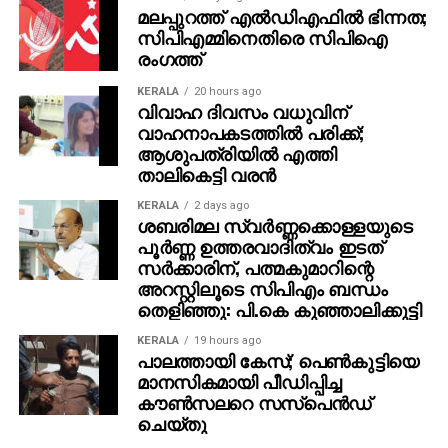
അദ്ദേഹം ഗള്‍ഫില്‍ വരുന്ന സമയങ്ങളിലും കാണാനും
മലപ്പുറത്ത് എല്‍ഡിഎഫില്‍ ഭിന്നത;
സിപിഎമ്മിനെതിരെ സിപിഐ
അദ്ദേഹത്തെ കേള്‍ക്കാനും ഏത് തിരക്കിനിടയിലും
രംഗത്ത്
സമയം കണ്ടത്തിയിരുന്നു
KERALA
20 hours ago
പത്മഭൂഷണ്‍, ജ്ഞാനപീഠം, എഴുത്തച്ഛന്‍ പുരസ്‌കാരം,
വിവാഹ ദിവസം വധുവിന്
ജെ സി ഡാനിയേല്‍ പുരസ്‌കാരം, പ്രഥമ കേരള
വാഹനാപകടത്തില്‍ പരിക്ക്;
ആശുപത്രിയില്‍ എത്തി
ജ്യോതി പുരസ്‌കാരം, കേരള നിയമസഭ പുരസ്‌കാരം
താലികെട്ടി വരന്‍
തുടങ്ങി പുരസ്‌കാരങ്ങളുടെ നിറവ്’എം ടി’ എന്ന
രണ്ടക്ഷരത്തെ മലയാള സാഹിത്യ നഭസ്സില്‍
KERALA
2 days ago
ശബരിമല സ്വര്‍ണ്ണക്കൊള്ളയുടെ
അനശ്വരനാക്കി നിര്‍ത്തി. സാധാരണക്കാരുടെ
പൂര്‍ണ്ണ ഉത്തരവാദിത്വം ഇടത്
ജീവിതയാത്രകളെയും വേദനകളെയും തന്‍മയത്വം
സര്‍ക്കാരിന്, പത്മകുമാറിന്റെ
ചോരാതെ മലയാളി ആസ്വദിച്ചു വായിച്ചു. പ്രവാസ
അറസ്റ്റിലൂടെ സിപിഎം ബന്ധം
ലോകത്തെ ജീവിതത്തിരക്കുകളിലേക്ക് പോവേണ്ടി
തെളിഞ്ഞു: പി.കെ കുഞ്ഞാലിക്കുട്ടി
വന്നപ്പോഴും മനസ്സിന്റെ ഒരു കോണില്‍ എം.ടിയുടെ
KERALA
19 hours ago
ലോകങ്ങള്‍ എന്നും നിറഞ്ഞു നിന്നു.
പാലത്തായി കേസ്; പെൺകുട്ടിയെ
മാനസികമായി പീഡിപ്പിച്ച
പ്രവാസികളുമായി അദ്ദേഹം വലിയ ബന്ധം
കൗൺസലറെ സസ്പെൻഡ്
പുലര്‍ത്തിയിരുന്നു. വിവിധ കാലങ്ങളില്‍ അദ്ദേഹവും
ചെയ്തു
മരുഭൂമിയിലെ മരുപ്പച്ചയില്‍ ജീവിതപ്പച്ച തേടെയെത്തിയ