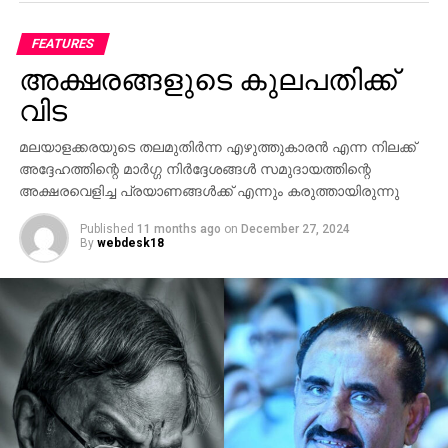
കാത്തുസൂക്ഷിക്കാം.
മെച്ചപ്പെടുത്തുന്നതിലും, വ്യാപാരത്തിലും പ്രാദേശിക
സ്ഥിരതയിലും സഹകരണം വർധിപ്പിക്കുന്നതിനുമുള്ള
FEATURES
തീരുമാനങ്ങൾ സന്ദർശനത്തിനിടയിൽ ഉണ്ടാകും
RELATED TOPICS:
EDITORIAL
അക്ഷരങ്ങളുടെ കുലപതിക്ക്
എന്നാണ് പ്രതീക്ഷിക്കുന്നത്.
UP NEXT
വിട
രാജ്യം നേരിടുന്നത് കടുത്ത വെല്ലുവിളി
രണ്ട് പ്രധാന സമ്പദ്‌വ്യവസ്ഥകളായ ഇന്ത്യയും
മലയാളക്കരയുടെ തലമുതിര്‍ന്ന എഴുത്തുകാരന്‍ എന്ന നിലക്ക്
DON'T MISS
ചൈനയും ലോക സാമ്പത്തിക ക്രമത്തിൽ സ്ഥിരത
മെസി തോറ്റു, കോലിയോട്
അദ്ദേഹത്തിന്റെ മാര്‍ഗ്ഗ നിര്‍ദ്ദേശങ്ങള്‍ സമുദായത്തിന്റെ
കൈവരിക്കുന്നതിന് ഒരുമിച്ച് പ്രവർത്തിക്കേണ്ടത്
അക്ഷരവെളിച്ച പ്രയാണങ്ങള്‍ക്ക് എന്നും കരുത്തായിരുന്നു
പ്രധാനമാണെന്ന് സന്ദർശനത്തിനു മുൻപായി ജപ്പാൻ
മാധ്യമത്തിനു നൽകിയ അഭിമുഖത്തിൽ പ്രധാനമന്ത്രി
Published
11 months ago
on
December 27, 2024
By
webdesk18
പറഞ്ഞു.