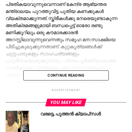
പ്രതികയാവുന്നുവെന്നാണ് കേന്ദ്ര ആഭ്യന്തര
മന്ത്രാലയം പുറത്തുവിട്ട പുതിയ കണക്കുകള്‍
വ്യക്തമാക്കുന്നത്. സ്ത്രീകള്‍ക്കു നേരെയുണ്ടാകുന്ന
അതിക്രമങ്ങളുമായി ബന്ധപ്പെട്ട് ഓരോ രണ്ടു
മണിക്കൂറിലും ഒരു കൗമാരക്കാരന്‍
അറസ്റ്റിലാവുന്നുവെന്നതും സമൂഹ മന:സാക്ഷിയെ
പിടിച്ചുകുലുക്കുന്നതാണ്. കുറ്റകൃത്യങ്ങള്‍ക്ക്
ചുറ്റുപാടുകളും സാഹചര്യങ്ങളും
പറുദീസയൊരുക്കുന്നതും പ്രായപൂര്‍ത്തിയാകാത്ത
പ്രതികള്‍ക്ക് പ്രത്യേക പരിഗണന നല്‍കുന്ന
ശിക്ഷാനിയമങ്ങളും കുട്ടിക്കുറ്റവാളികളുടെ എണ്ണം
CONTINUE READING
പെരുകുന്നതില്‍ പ്രധാന പങ്കുവഹിക്കുന്നുണ്ട്.
രാജ്യത്തിന്റെ നല്ല നാളേക്കു വേണ്ടി
ADVERTISEMENT
കരുതലൊരുക്കുമ്പോള്‍ തന്നെ കുട്ടിപ്പീഡകരുടെ
YOU MAY LIKE
കാര്യത്തില്‍ കണ്ണും കാതും കൂര്‍പ്പിച്ച് കാവലിരിക്കേണ്ട
കാലം അതിക്രമിച്ചിട്ടുണ്ടെന്ന് കേന്ദ്ര ആഭ്യന്തര
വരട്ടെ, പുത്തന്‍ ക്യാപ്‌സള്‍
മ്ര്രന്താലയത്തിന്റെ റിപ്പോര്‍ട്ട് നല്‍കുന്ന പാഠമാണ്.
2014 ജനുവരി ഒന്നു മുതല്‍ ഡിസംബര്‍ 31 വരെ
രാജ്യത്ത് 6039 കുട്ടികളാണ് പീഡന കേസുകളില്‍