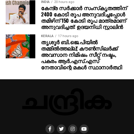
INDIA
20 hours ago
മലയാള സമൂഹത്തെ
കേന്ദ്ര സര്‍ക്കാര്‍ സംസ്‌കൃതത്തിന്
സന്ദര്‍ശിക്കാനെത്തിക്കൊണ്ടിരുന്നു.
2400 കോടി രൂപ അനുവദിച്ചപ്പോള്‍
തമിഴിന് 150 കോടി രൂപ മാത്രമാണ്
ഇനി ഇതുപോലൊരു പ്രതിഭ മലയാളത്തില്‍ ഇനി
അനുവദിച്ചത്: ഉദയനിധി സ്റ്റാലിന്‍
ഉണ്ടാകില്ല. വായിക്കുന്നവരെയെല്ലാം ചിന്തിപ്പിച്ച അതി
KERALA
17 hours ago
ശക്തനായ എഴുത്തുകാരന്‍. അദ്ദേഹം തൊട്ടതെല്ലാം
തൃശൂര്‍ ബി.ജെ.പിയില്‍
പൊന്നാക്കി. തീരാനഷ്ടം എന്നത് വെറും വാക്കല്ല.
തമ്മില്‍ത്തല്ല്; കൗണ്‍സിലര്‍ക്ക്
ആള്‍ക്കൂട്ടത്തില്‍ തനിയെ എന്നത് അദ്ദേഹത്തിന്റെ
അവസാന നിമിഷം സീറ്റ് നഷ്ടം,
പകരം ആര്‍.എസ്.എസ്
ജീവിത ദര്‍ശനമാണെന്ന് അദ്ദേഹം തെളിയിച്ചു. എല്ലാ
നേതാവിന്റെ മകള്‍ സ്ഥാനാര്‍ത്ഥി
മേഖലയിലും അദ്ദേഹം മാതൃകയായിരുന്നു. മനുഷ്യന്റെ
കാപട്യത്തെ കുറിച്ച് നന്നായി പഠിച്ച കാച്ചി കുറുക്കി
മറ്റൊരു രീതിയില്‍ അവതരിപ്പി ഒരു സാഹിത്യകാരന്‍
ഇനിയുണ്ടാകുമോ എന്നറിയില്ല.