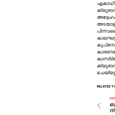
ഏകാധിപത
ക്യൂബന്
അദ്ദേഹം
അടയാളപ്
പിന്നാല
കാലഘട്
കുപ്രസി
കാരണമുണ
കാസ്‌ട
ക്യൂബന്
ചെയ്യുമ
RELATED T
DON
ബ
ന്