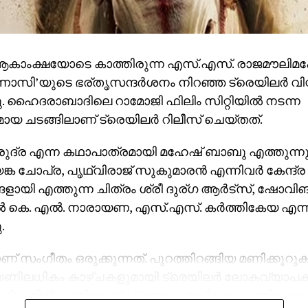
‍ ആകാംക്ഷയോടെ കാത്തിരുന്ന എസ്.എസ്. രാജമൗലി
ണാസി’യുടെ ഭര്തൃസന്ദര്‍ശനം നിറഞ്ഞ ട്രെയിലര്‍ വി
ു. ഹൈദരാബാദിലെ റാമോജി ഫിലിം സിറ്റിയില്‍ നടന്ന
 ചടങ്ങിലാണ് ട്രെയിലര്‍ റിലീസ് ചെയ്തത്.
‍ രുദ്ര എന്ന കഥാപാത്രമായി മഹേഷ് ബാബു എത്തുന്ന
്ക ചോപ്ര, പൃഥ്വിരാജ് സുകുമാരന്‍ എന്നിവര്‍ കേന്ദ്ര
ളായി എത്തുന്ന ചിത്രം ശ്രീ ദുര്ഗ ആര്‍ട്‌സ്, ഷോവ
 കെ. എല്‍. നാരായണ, എസ്.എസ്. കര്‍ത്തികേയ എന്നി
.
സംഗീതം ഒരുക്കുന്നത്. പുറത്തിറങ്ങിയ മണിക്കൂറുകള്‍
ല്യണിലധികം കാഴ്ചകളുമായി ട്രെയിലര്‍ ലോകവ്യാപ
പട്ടികയില്‍ മുന്നിലാണ്. 130ണ്മ100 അടി വലുപ്പത്തിലുള