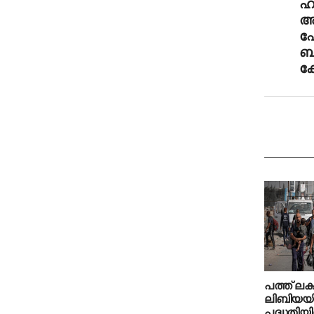
ഹൃ
അ
ഫേ
ബ
ക
പത്ത് ലക
ലിബിയയിലേ
പദ്ധതിയില