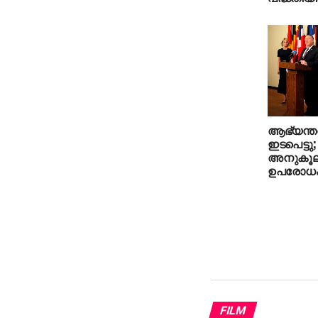
ആഭ്യന്തര
ഇടപെട്ടു; 
അനുകൂലി
ഉപരോധ
FILM