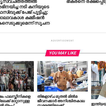
സ്വചിത്രത്തില്‍
ഭീകരനെ രക്ഷപ്പെടു
ഭിനയിച്ച നടി കനിയുടെ
സ്ബുക്ക് പേജ് പൂട്ടിച്ചു;
ാലാവകാശ കമ്മീഷന്‍
േസെടുക്കുമെന്ന് സൂചന
ADVERTISEMENT
YOU MAY LIKE
്ഷം ഫലസ്തീനികളെ
തിങ്കളാഴ്ച മുതൽ മില്‍മ
ക്ക് മാറ്റാനുള്ള
ജീവനക്കാര്‍ അനിശ്ചിതകാല
ഇന്ത്യയി
്‍ ട്രംപ്
സമരത്തിലേക്ക്;