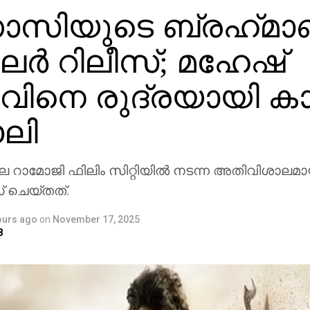
സിയുടെ ബ്രഹ്‌മാ
ലര്‍ റിലീസ്; മഹേഷ്
ിനെ രുദ്രയായി കാണ
ലി
ാമോജി ഫിലിം സിറ്റിയില്‍ നടന്ന അതിവിശാലമാ
സ് ചെയ്തത്.
ours ago
on
November 17, 2025
8