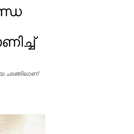
ണ്ഡ
ിച്ച്
യ ചടങ്ങിലാണ്