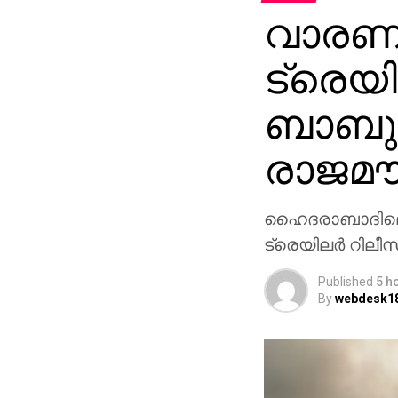
വാരണാ
ട്രെയി
ബാബുവ
രാജമൗ
ഹൈദരാബാദിലെ റ
ട്രെയിലര്‍ റിലീ
Published
5 h
By
webdesk1