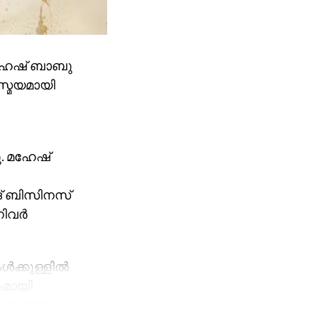
മഹേഷ് ബാബു
സ്മയമായി
ു. മഹേഷ്
ിങ് ബിസിനസ്
വര്‍
ക്കുള്ളില്‍
കമായി
്ള പ്രത്യേക