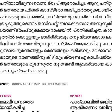
ിയായിരുന്നുവെന്ന് ട്രംപ് ആരോപിച്ചു. ആറു പതിറ്റ
‍ ജനതയെ ഫിദല്‍ കാസ്‌ട്രോ അടിച്ചമര്‍ത്തുകയായിരു
 പറഞ്ഞു. ലോകത്ത് കാസ്‌ട്രോയുണ്ടാക്കിയ സ്വാധീന
പെടുത്തുമെന്ന് പ്രസിഡന്റ് ബറാക് ഒബാമ അനുസ്മരി
െയാണ് ട്രംപ് രൂക്ഷമായ ഭാഷയില്‍ പ്രതികരിച്ചത്. കാ
ടത്തില്‍ കൊള്ളയും ദാരിദ്ര്യവും മനുഷ്യാവകാശ ലം
ദ്ധി നേടിയതായിരുന്നുവെന്ന് ട്രംപ് ആരോപിച്ചു. കാസ്
്ടായ ദുരന്തങ്ങളും മരണങ്ങളും ഒരിക്കലും മറക്കാനാവ
്രോയുടെ ഭരണത്തിനു കീഴിലും ക്യൂബ ഏകാധിപത്യ 
‍ ജനതയുടെ മുന്നേറ്റത്തിനു വേണ്ടി ആവശ്യമായ കാര
െന്നും ട്രംപ് പറഞ്ഞു.
OPICS:
#DONALDTRUMP
#FIDELCASTRO
'T MISS
UP NEXT
ാലപീഡനത്തെ
പഞ്ചാബില്‍ ജയില്
യായീകരിച്ച
ആക്രമണം: ഖലിസ്ത