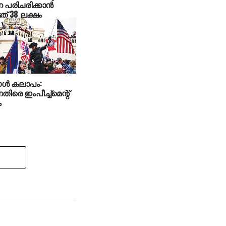
 പരിചരിക്കാന്‍
ത് 38 ലക്ഷം
റോള്‍ കലാപം:
തിരെ ഇംപീച്ച്‌മെന്റ്
ം