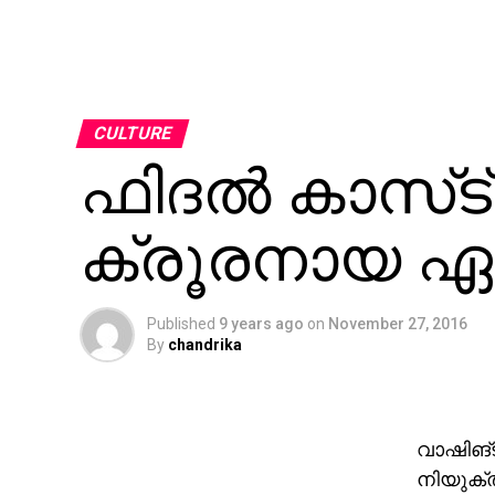
CULTURE
ഫിദല്‍ കാസ്‌ട
ക്രൂരനായ ഏ
Published
9 years ago
on
November 27, 2016
By
chandrika
വാഷിങ്ട
നിയുക്ത