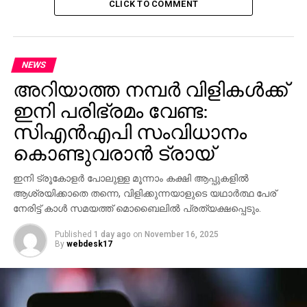
CLICK TO COMMENT
RELATED TOPICS:
UP NEXT
നോട്ടുകളില്‍ കീടനാശിനി;
ആരോഗ്യപ്രശ്‌നങ്ങളുണ്ടാക്കുന്നതായി പരാതി
NEWS
അറിയാത്ത നമ്പര്‍ വിളികള്‍ക്ക്
DON'T MISS
ഫിദല്‍ കാസ്‌ട്രോക്കെതിരെ ട്രംപ്; ക്രൂരനായ
ഇനി പരിഭ്രമം വേണ്ട:
ഏകാധിപതിയെന്ന്
സിഎന്‍എപി സംവിധാനം
കൊണ്ടുവരാന്‍ ട്രായ്
ഇനി ട്രൂകോളര്‍ പോലുള്ള മൂന്നാം കക്ഷി ആപ്പുകളില്‍
ആശ്രയിക്കാതെ തന്നെ, വിളിക്കുന്നയാളുടെ യഥാര്‍ത്ഥ പേര്
നേരിട്ട് കാള്‍ സമയത്ത് മൊബൈലില്‍ പ്രത്യക്ഷപ്പെടും.
Published
1 day ago
on
November 16, 2025
By
webdesk17