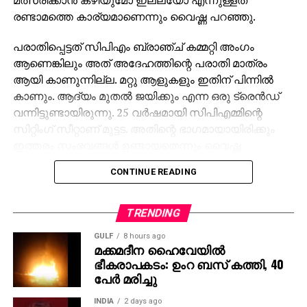
രണ്ടാമത്തെ കാര്യമാണെന്നും വൈഷ്ണ പറഞ്ഞു.
പരാതിപ്പെട്ടത് സിപിഎം ബ്രാഞ്ച് കമ്മറ്റി അംഗം
ആണെങ്കിലും അത് അദേഹത്തിന്റെ പരാതി മാത്രം
ആയി കാണുന്നില്ല. മറ്റു ആളുകളും ഇതിന് പിന്നില്‍
കാണും. ആദ്യം മുതല്‍ ജയിക്കും എന്ന ഒരു ട്രെന്‍ഡ്
വന്നിട്ടുണ്ടായിരുന്നു. 25 വര്‍ഷമായി സിപിഎമ്മിന്റെ
സിറ്റിംഗ് സീറ്റാണ് മുട്ടട. അതിന്റെ ഭാഗമായായിരിക്കും
ഇത്തരം സംഭവങ്ങള്‍ ഉണ്ടായതെന്നും വൈഷ്ണ
പ്രതികരിച്ചു.
CONTINUE READING
കോടതിയെ സമീപിക്കണോ തെരഞ്ഞെടുപ്പ് കമ്മീഷനെ
സമീപിക്കണമോ എന്ന് പാര്‍ട്ടി തീരുമാനിക്കുമെന്നും
TRENDING
വൈഷ്ണ വ്യക്തമാക്കി.
GULF
8 hours ago
മക്കമദീന ഹൈവേയില്‍
അതേസമയം, പരാതിക്കാരനായ ധനേഷ് കുമാര്‍
ഭീകരാപകടം: ഉംറ ബസ് കത്തി, 40
അയാളുടെ വിലാസത്തില്‍ 20 പേരുടെ വോട്ട്
പേര്‍ മരിച്ചു
ചേര്‍ത്തിട്ടുണ്ടെന്ന് ഡിസിസി ഭാരവാഹി മുട്ടട അജിത്
പറഞ്ഞു. മുട്ടട വാര്‍ഡിലെ അഞ്ചാം നമ്പര്‍ ബൂത്തില്‍
INDIA
2 days ago