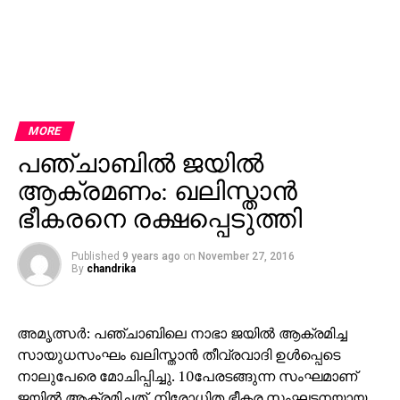
MORE
പഞ്ചാബില്‍ ജയില്‍
ആക്രമണം: ഖലിസ്താന്‍
ഭീകരനെ രക്ഷപ്പെടുത്തി
Published
9 years ago
on
November 27, 2016
By
chandrika
അമൃത്സര്‍: പഞ്ചാബിലെ നാഭാ ജയില്‍ ആക്രമിച്ച
സായുധസംഘം ഖലിസ്താന്‍ തീവ്രവാദി ഉള്‍പ്പെടെ
നാലുപേരെ മോചിപ്പിച്ചു. 10പേരടങ്ങുന്ന സംഘമാണ്
ജയില്‍ ആക്രമിച്ചത്. നിരോധിത ഭീകര സംഘടനയായ