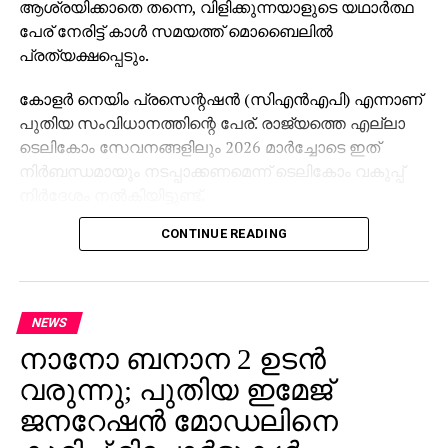
ആശ്രയിക്കാതെ തന്നെ, വിളിക്കുന്നയാളുടെ യഥാര്‍ത്ഥ
പേര് നേരിട്ട് കാള്‍ സമയത്ത് മൊബൈലില്‍
പ്രത്യക്ഷപ്പെടും.
കോളര്‍ നെയിം പ്രസെന്റഷന്‍ (സിഎന്‍എപി) എന്നാണ്
പുതിയ സംവിധാനത്തിന്റെ പേര്. രാജ്യത്തെ എല്ലാ
ടെലികോം സേവനങ്ങളിലും 2026 മാര്‍ച്ചോടെ ഇത്
നിര്‍ബന്ധമായും നടപ്പാക്കണമെന്ന് ടെലികോം വകുപ്പ്
നിര്‍ദേശം നല്‍കിയിട്ടുണ്ട്.
CONTINUE READING
വിശ്വാസ്യത വര്‍ധിപ്പിക്കുകയും തട്ടിപ്പ്, സ്പാം,
ആള്‍മാറാട്ടം എന്നീ പ്രശ്‌നങ്ങള്‍ കുറയ്ക്കുകയും
ചെയ്യുകയാണ് സംവിധാനത്തിന്റെ ലക്ഷ്യം. 4ജി
, 5ജി നെറ്റ്വര്‍ക്കുകളില്‍ ചില നഗരങ്ങളിലെ പരീക്ഷണ
NEWS
പ്രവര്‍ത്തനങ്ങള്‍ വിജയകരമായി പൂര്‍ത്തിയായതായി
നാനോ ബനാന 2 ഉടന്‍
ട്രായ് അറിയിച്ചു.
വരുന്നു; പുതിയ ഇമേജ്
നിലവില്‍ ട്രൂകോളര്‍ തുടങ്ങിയ ആപ്പുകള്‍ കാള്‍
ജനറേഷന്‍ മോഡലിനെ
ചെയ്യുന്നയാളുടെ പേര് പ്രദര്‍ശിപ്പിക്കുന്നുണ്ടെങ്കിലും,