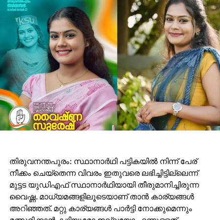
അന്തിമ ചിത്രം കൂടുതല്‍ യാഥാര്‍ഥ്യത്തോടും
കൃത്യതയോടും കൂടി ലഭ്യമാക്കും. നാനോ ബനാന 2
ജെമിനി 3 പ്രോ ഇമേജ് മോഡലിലാണ്
പ്രവര്‍ത്തിക്കുന്നത്.
പ്രശസ്തരുടേതടക്കം ഉയര്‍ന്ന കൃത്യതയുള്ള
ചിത്രങ്ങള്‍ സൃഷ്ടിക്കാനും വ്യത്യസ്ത
പശ്ചാത്തലങ്ങളില്‍ ക്രിയേറ്റീവ് പ്രോംപ്റ്റുകള്‍
ഉപയോഗിച്ച് അവയെ ഇഷ്ടാനുസൃതമാക്കാനും നാനോ
ബനാന 2 സഹായിക്കുന്നുവെന്നാണ് റിപ്പോര്‍ട്ടുകള്‍.
ഉപയോക്താക്കളുടെ ചിത്രങ്ങള്‍ എഡിറ്റ് ചെയ്യാനായി
‘എഡിറ്റ് വിത്ത് ജെമിനി’ എന്ന ഫീച്ചറും ലഭ്യമാകും.
തിരുവനന്തപുരം: സ്ഥാനാര്‍ഥി പട്ടികയില്‍ നിന്ന് പേര്
നീക്കം ചെയ്‌തെന്ന വിവരം ഇതുവരെ ലഭിച്ചിട്ടില്ലെന്ന്
മുട്ടട യുഡിഎഫ് സ്ഥാനാര്‍ഥിയായി തീരുമാനിച്ചിരുന്ന
വൈഷ്ണ. മാധ്യമങ്ങളിലൂടെയാണ് താന്‍ കാര്യങ്ങള്‍
അറിഞ്ഞത്. മറ്റു കാര്യങ്ങള്‍ പാര്‍ട്ടി നോക്കുമെന്നും
മത്സരിക്കാന്‍ കഴിയുമോ ഇല്ലയോ എന്നുള്ളത്