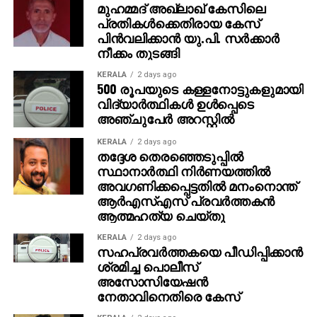
മുഹമ്മദ് അഖ്‌ലാഖ് കേസിലെ
ആണ് വോട്ട് ചേര്‍ത്തത്. രണ്ടു മുറി വീട്ടില്‍
പ്രതികള്‍ക്കെതിരായ കേസ്
എങ്ങനെയാണ് 20 പേര്‍ താമസിക്കുക എന്നും
പിന്‍വലിക്കാന്‍ യു.പി. സര്‍ക്കാര്‍
ഇതിനെതിരെയും കോടതിയെ സമീപിക്കുമെന്നും അജിത്
നീക്കം തുടങ്ങി
കൂട്ടിച്ചേര്‍ത്തു.
KERALA
2 days ago
500 രൂപയുടെ കള്ളനോട്ടുകളുമായി
വിദ്യാര്‍ത്ഥികള്‍ ഉള്‍പ്പെടെ
അഞ്ചുപേര്‍ അറസ്റ്റില്‍
KERALA
2 days ago
തദ്ദേശ തെരഞ്ഞെടുപ്പില്‍
സ്ഥാനാര്‍ത്ഥി നിര്‍ണയത്തില്‍
അവഗണിക്കപ്പെട്ടതില്‍ മനംനൊന്ത്
ആര്‍എസ്എസ് പ്രവര്‍ത്തകന്‍
ആത്മഹത്യ ചെയ്തു
KERALA
2 days ago
സഹപ്രവര്‍ത്തകയെ പീഡിപ്പിക്കാന്‍
ശ്രമിച്ച പൊലീസ്
അസോസിയേഷന്‍
നേതാവിനെതിരെ കേസ്