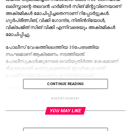
ഖലിസ്താന്റെ തലവന്‍ ഹര്‍മിന്ദര്‍ സിങ് മിന്റൂവിനെയാണ്
അക്രമികള്‍ മോചിപ്പിച്ചതെന്നാണ് റിപ്പോര്‍ട്ടുകള്‍.
ഗുര്‍പ്രീത്സിങ്, വിക്കി ഗോന്ദ്ര, നിതിന്‍ദിയോള്‍,
വിക്രംജിത് സിങ് വിക്കി എന്നിവരെയും അക്രമികള്‍
മോചിപ്പിച്ചു.
പോലീസ് വേഷത്തിലെത്തിയ 10പേരടങ്ങിയ
സംഘമാണ് ആക്രമണം നടത്തിയത്.
പോലീസുകാര്‍ക്കുനേരെ വെടിയുതിര്‍ത്ത ശേഷമാണ്
ഭീകരരുമായി കടന്നുകളഞ്ഞത്. ഇവര്‍ക്കുവേണ്ടി
പോലീസ് അന്വേഷണം ഊര്‍ജ്ജിതമാക്കി.
CONTINUE READING
ഹര്‍മിന്ദര്‍ സിങ്ങിനെ 2014 ല്‍ ഡല്‍ഹിയിലെ
ഇന്ദിരാഗാന്ധി രാജ്യാന്തര വിമാനത്താവളത്തില്‍
ADVERTISEMENT
നിന്നാണ് പഞ്ചാബ് പോലീസ് പിടികൂടിയത്. പത്തോളം
ഭീകരകേസുകളില്‍ പ്രതിയാണ് ഇയാള്‍. സംഭവത്തെ
YOU MAY LIKE
തുടര്‍ന്ന് പഞ്ചാബിലെങ്ങും അതീവ ജാഗ്രത
പ്രഖ്യാപിച്ചു.