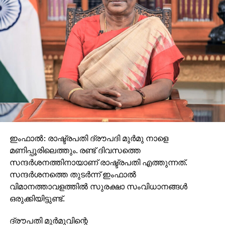
ഇംഫാൽ: രാഷ്ട്രപതി ദ്രൗപദി മുർമു നാളെ
മണിപ്പൂരിലെത്തും. രണ്ട് ദിവസത്തെ
സന്ദർശനത്തിനായാണ് രാഷ്ട്രപതി എത്തുന്നത്.
സന്ദർശനത്തെ തുടർന്ന് ഇംഫാൽ
വിമാനത്താവളത്തിൽ സുരക്ഷാ സംവിധാനങ്ങൾ
ഒരുക്കിയിട്ടുണ്ട്.
ദ്രൗപതി മുർമുവിന്റെ