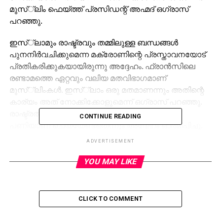
മുസ്്‌ലിം ഫെയ്ത്ത് പ്രസിഡന്റ് അഹ്മദ് ഒഗ്രാസ്
പറഞ്ഞു.
ഇസ്്‌ലാമും രാഷ്ട്രവും തമ്മിലുള്ള ബന്ധങ്ങള്‍
പുനനിര്‍വചിക്കുമെന്ന മക്രോണിന്റെ പ്രസ്താവനയോട്
പ്രതികരിക്കുകയായിരുന്നു അദ്ദേഹം. ഫ്രാന്‍സിലെ
രണ്ടാമത്തെ ഏറ്റവും വലിയ മതവിഭാഗമാണ്
മുസ്്‌ലിംകള്‍. ഇസ്്‌ലാം ഒരു മതമാണന്നും അതിന്റെ
കാര്യം അത് നോക്കിക്കോളുമെന്ന് ഒഗ്രാസ് പറഞ്ഞു.
രാഷ്ട്രത്തലവനെന്ന നിലയില്‍ മക്രോണ്‍ ആ
CONTINUE READING
പണിയാണ് ചെയ്യേണ്ടതെന്നും അദ്ദേഹം ഓര്‍മിപ്പിച്ചു.
ADVERTISEMENT
വലതുപക്ഷ തീവ്രവാദിയായജ മറീന്‍ ലീ പെന്നിനെ
പരാജയപ്പെടുത്തിയാണ് മക്രോണ്‍ പ്രസിഡന്റായത്.
YOU MAY LIKE
മതേതരത്വം തിരിച്ചുകൊണ്ടുവരുന്നതിനാണ്
മുന്‍ഗണന നല്‍കുന്നതെന്നും ഇസ്്‌ലാമിന്റെ
കാര്യത്തില്‍ ചില അതിര്‍വരമ്പുകള്‍ കൊണ്ടുവരാന്‍
CLICK TO COMMENT
ആഗ്രഹിക്കുന്നുണ്ടെന്നും അടുത്തിടെ ഒരു പത്രത്തിന്
നല്‍കിയ അഭിമുഖത്തില്‍ അദ്ദേഹം പറഞ്ഞിരുന്നു.