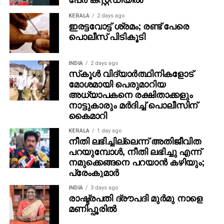
പ്രാഥമികമായി നടത്തുന്ന സ്റ്റാൻഡേർഡ് ഡോണർ
KERALA
2 days ago
സ്‌ക്രീനിംഗ് ടെസ്റ്റുകൾ വിജയിച്ചിരുന്നു.
ഇരട്ടവോട്ട് ശ്രമം; രണ്ട് പേരെ
പൊലീസ് പിടികൂടി
ജനനത്തിനു മുമ്പ് അദ്ദേഹത്തിൻ്റെ ചില കോശങ്ങളിൽ
ഒരു മ്യൂട്ടേഷൻ സംഭവിച്ചിരുന്നു. അസാധാരണമായ
INDIA
2 days ago
കോശ വളർച്ച നിയന്ത്രിക്കുന്നതിലൂടെ കാൻസർ
സ്‌കൂള്‍ വിദ്യാര്‍ത്ഥിനികളോട്
വികസിക്കുന്നതിൽ നിന്ന് ശരീരത്തെ സംരക്ഷിക്കാൻ
മോശമായി പെരുമാറിയ
സഹായിക്കുന്ന ഒരു സുപ്രധാന ജീൻ ആയ ടിപി53
അധ്യാപകനെ രക്ഷിതാക്കളും
നാട്ടുകാരും മര്‍ദിച്ച് പൊലീസിന്
എന്ന ജീനിനെ ഈ മ്യൂട്ടേഷൻ ബാധിച്ചു.
കൈമാറി
അയാളുടെ ശരീരത്തിൽ മറ്റെവിടെയും മ്യൂട്ടേഷൻ
KERALA
1 day ago
ചെയ്യപ്പെട്ട ടിപി53 ജീൻ സാന്നിധ്യം
നീതി ലഭിച്ചില്ലെന്ന് അതിജീവിത
ഉണ്ടായിരുന്നില്ലെങ്കിലും, അയാളുടെ ബീജത്തിൽ 20%
പറയുമ്പോള്‍, നീതി ലഭിച്ചു എന്ന്
നമുക്കെങ്ങനെ പറയാന്‍ കഴിയും;
വരെ മ്യൂട്ടേഷൻ സംഭവിച്ച ജീനുകൾ ഉണ്ടായിരുന്നു.
പ്രേംകുമാര്‍
ഈ ബാധിച്ച ബീജങ്ങളിൽ ഒന്നിൽ നിന്നാണ് ഒരു കുട്ടി
ഗർഭം ധരിക്കുന്നതെങ്കിൽ ആ കുട്ടിയുടെ ശരീരത്തിലെ
INDIA
3 days ago
രാഷ്ട്രപതി ദ്രൗപദി മുർമു നാളെ
എല്ലാ കോശങ്ങളിലും മ്യൂട്ടേഷൻ സംഭവിക്കാം.
മണിപ്പൂരിൽ
ഇത് കുഞ്ഞുങ്ങളിൽ അർബുദങ്ങൾക്കുള്ള സാധ്യത