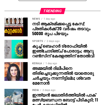
ആരോഗ്യ പ്രവർത്തകരുടെ ഭാഗത്തുണ്ടായ ഗുരുതര
വീഴ്ചയാണ്.
TRENDING
NEWS
1 day ago
സ്പേം ദാതാവിൽ നിന്നും ബീജം സ്വീകരിക്കുമ്പോൾ
നടി ആക്രമിക്കപ്പെട്ട കേസ്;
നടത്തുന്ന സാധാരണ ജനിതക പരിശോധനകളിൽ
പ്രതികള്‍ക്ക് 20 വര്‍ഷം തടവും
കണ്ടെത്താനാകാത്ത അസുഖമാണിതെന്നാണ്
50000 രൂപ പിഴയും
വിലയിരുത്തൽ. ബിബിസി ഉൾപ്പെടെയുള്ള 14
SPORTS
2 days ago
പൊതുമേഖലാ ചാനലുകൾ യൂറോപ്യൻ സ്പേം
കൂച്ച് ബെഹാര്‍ ട്രോഫിയില്‍
ബാങ്കുമായി സംയുക്തമായി നടത്തിയ
ഇഞ്ചോടിഞ്ച് പോരാട്ടം; ആറു
അന്വേഷണത്തിലാണ് ഈ ഞെട്ടിക്കുന്ന സംഭവം
റണ്‍സിന് കേരളത്തിന് തോല്‍വി
വെളിച്ചത്ത് വന്നത്.
KERALA
1 day ago
അമ്മയില്‍ ദിലീപിനെ
2005ൽ വിദ്യാർഥിയായിരിക്കെ ബീജ ദാനം ചെയ്യാൻ
തിരിച്ചെടുക്കുന്നതില്‍ യാതൊരു
തുടങ്ങിയ അജ്ഞാതനായ ഒരു ദാതാവിൽ നിന്നാണ് 20
ചര്‍ച്ചയും നടന്നിട്ടില്ല; ശ്വേത
ശതമാനം വരെ കാൻസർ ബാധിതമായ ബീജം നിരവധി
മേനോന്‍
സ്ത്രീകളിൽ ഗർഭധാരണത്തിനായി ഉപയോഗിച്ചത്. 17
INDIA
2 days ago
വർഷത്തിനിടയിൽ നിരവധി പേർക്ക് കുട്ടികളുണ്ടാകാൻ
ഇന്ത്യന്‍ ജലാതിര്‍ത്തിയില്‍ പാക്
രോഗിയായ ഈ യുവാവിൻ്റെ ബീജം
മത്സ്യബന്ധന ബോട്ട് പിടികൂടി; 11
ഉപയോഗിച്ചിരുന്നു. ആരോഗ്യവാനായ യുവാവ്
പേര്‍ കസ്റ്റഡിയില്‍