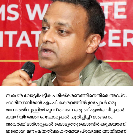
സമഗ്ര വോട്ടര്‍പട്ടിക പരിഷ്‌കരണത്തിനെതിരെ അഡ്വ.
ഹാരിസ് ബീരാന്‍ എം.പി. കേരളത്തില്‍ ഇപ്പോള്‍ ഒരു
മാസത്തിനുള്ളില്‍ മൂന്ന് തവണ ഒരു ബിഎല്‍ഒ വീടുകള്‍
കയറിയിറങ്ങണം. ഫോമുകള്‍ പൂരിപ്പിച്ച് വാങ്ങണം.
അവര്‍ക്ക് ടാര്‍ഗറ്റുകള്‍ കൊടുത്തുകൊണ്ടിരിക്കുകയാണ്.
ഇതൊരു മനുഷ്യത്വരഹിതമായ പ്രവൃത്തിയായിട്ടാണ്