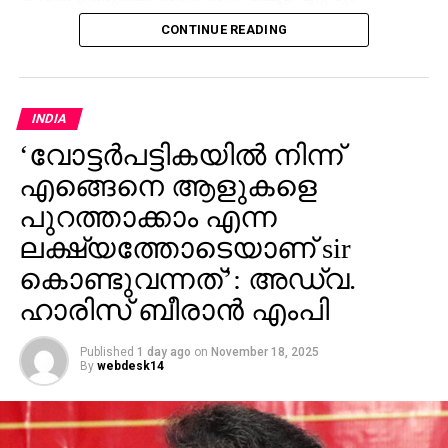
അനുയോജ്യനാണെന്ന് തോന്നിയതിനാല്‍
CONTINUE READING
എക്‌സിക്യൂട്ടീവ് പ്രൊഡ്യൂസര്‍ വിവേക് ദാമോദരന്‍
വഴിയാണ് മമ്മൂട്ടിയെ സമീപിച്ചത്. ഇതിനകം തന്നെ
തങ്ങള്‍ക്ക് മനസ്സിലുണ്ടായിരുന്നതുപോലെ തന്നെയാണ്
പൃഥ്വിരാജും ആ വേഷം മമ്മൂക്ക ചെയ്യണം എന്ന്
INDIA
നിര്‍ദേശിച്ചതെന്നും അദ്ദേഹം വെളിപ്പെടുത്തി. ജിതിന്‍
‘വോട്ടര്‍പട്ടികയില്‍ നിന്ന്
കെ. ജോസ് പറഞ്ഞു പോലെ, വിനായകന്‍ അവതരിപ്പിച്ച
എങ്ങെനെ ആളുകളെ
വേഷം തന്നെയാണ് ആദ്യം പൃഥ്വിരാജിന്
പരിഗണിച്ചത്. മമ്മൂട്ടി കമ്പനി നിര്‍മിച്ച ‘കളങ്കാവല്‍’
പുറത്താക്കാം എന്ന
നവംബര്‍ 27ന് തീയേറ്ററുകളില്‍ റിലീസ് ചെയ്യും.
ലക്ഷ്യത്തോടെയാണ് sir
കൊണ്ടുവന്നത്’: അഡ്വ.
ഹാരിസ് ബീരാൻ എംപി
Published
1 day ago
on
November 18, 2025
By
webdesk14