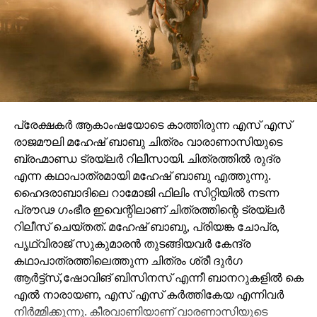
പ്രേക്ഷകർ ആകാംഷയോടെ കാത്തിരുന്ന എസ് എസ്
രാജമൗലി മഹേഷ് ബാബു ചിത്രം വാരാണാസിയുടെ
ബ്രഹ്മാണ്ഡ ട്രയ്ലർ റിലീസായി. ചിത്രത്തിൽ രുദ്ര
എന്ന കഥാപാത്രമായി മഹേഷ് ബാബു എത്തുന്നു.
ഹൈദരാബാദിലെ റാമോജി ഫിലിം സിറ്റിയിൽ നടന്ന
പ്രൗഢ ഗംഭീര ഇവെന്റിലാണ് ചിത്രത്തിന്റെ ട്രയ്ലർ
റിലീസ് ചെയ്തത്. മഹേഷ് ബാബു, പ്രിയങ്ക ചോപ്ര,
പൃഥ്വിരാജ് സുകുമാരൻ തുടങ്ങിയവർ കേന്ദ്ര
കഥാപാത്രത്തിലെത്തുന്ന ചിത്രം ശ്രീ ദുർഗ
ആർട്ട്സ്,ഷോവിങ് ബിസിനസ് എന്നീ ബാനറുകളിൽ കെ
എൽ നാരായണ, എസ് എസ് കർത്തികേയ എന്നിവർ
നിർമ്മിക്കുന്നു. കീരവാണിയാണ് വാരണാസിയുടെ