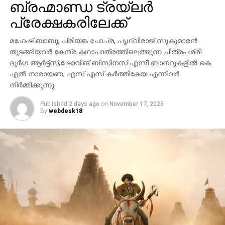
ബ്രഹ്മാണ്ഡ ട്രയ്ലർ
പ്രേക്ഷകരിലേക്ക്
മഹേഷ് ബാബു, പ്രിയങ്ക ചോപ്ര, പൃഥ്വിരാജ് സുകുമാരൻ
തുടങ്ങിയവർ കേന്ദ്ര കഥാപാത്രത്തിലെത്തുന്ന ചിത്രം ശ്രീ
ദുർഗ ആർട്ട്സ്,ഷോവിങ് ബിസിനസ് എന്നീ ബാനറുകളിൽ കെ
എൽ നാരായണ, എസ് എസ് കർത്തികേയ എന്നിവർ
നിർമ്മിക്കുന്നു.
Published
2 days ago
on
November 17, 2025
By
webdesk18