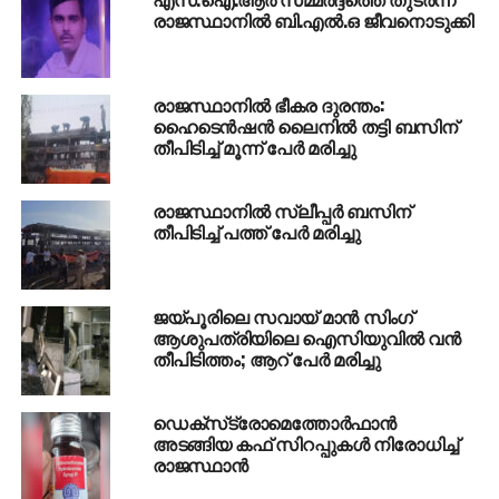
റിപ്പോര്‍ട്ട് ചെയ്തു.
രാജസ്ഥാനില്‍ ബി.എല്‍.ഒ ജീവനൊടുക്കി
ഈ മാസം 23 നു തന്നെ നിയമസഭയില്‍ ഓര്‍ഡിനന്‍സ്
പാസാക്കാന്‍ കഴിയുമെന്നാണ് ബി.ജെ.പി സര്‍ക്കാറിന്റെ
രാജസ്ഥാനില്‍ ഭീകര ദുരന്തം:
കണക്കുകൂട്ടല്‍. പൊതുജീവനക്കാര്‍ക്കെതിരായ പരാതി
ഹൈടെന്‍ഷന്‍ ലൈനില്‍ തട്ടി ബസിന്
കോടതി കേള്‍ക്കണോ എന്നു തീരുമാനിക്കാന്‍
തീപിടിച്ച് മൂന്ന് പേര്‍ മരിച്ചു
സര്‍ക്കാറിന് 60 ദിവസം ലഭിക്കും.
അതേസമയം, മജിസ്‌ട്രേറ്റിനോ, മറ്റേതെങ്കിലും
രാജസ്ഥാനില്‍ സ്ലീപ്പര്‍ ബസിന്
തീപിടിച്ച് പത്ത് പേര്‍ മരിച്ചു
അന്വേഷണ ഏജന്‍സിക്കോ ജഡ്ജിയോ,
പൊതുജീവനക്കാരനോ ആയിരുന്ന വ്യക്തിക്കെതിരെ
അന്വേഷണം നടത്താന്‍ പാടില്ല എന്നാണ്
ജയ്പൂരിലെ സവായ് മാന്‍ സിംഗ്
ഓര്‍ഡിനന്‍സില്‍ പറയുന്നത്.
ആശുപത്രിയിലെ ഐസിയുവില്‍ വന്‍
തീപിടിത്തം; ആറ് പേര്‍ മരിച്ചു
RELATED TOPICS:
ORDINANCE
RAJASTHAN
UP NEXT
ഡെക്സ്‌ട്രോമെത്തോര്‍ഫാന്‍
‘കാന്‍സര്‍ നേരത്തെ തിരിച്ചറിയാന്‍’
അടങ്ങിയ കഫ് സിറപ്പുകള്‍ നിരോധിച്ച്
ബോധവല്‍ക്കരണ ക്യാമ്പ്
രാജസ്ഥാന്‍
DON'T MISS