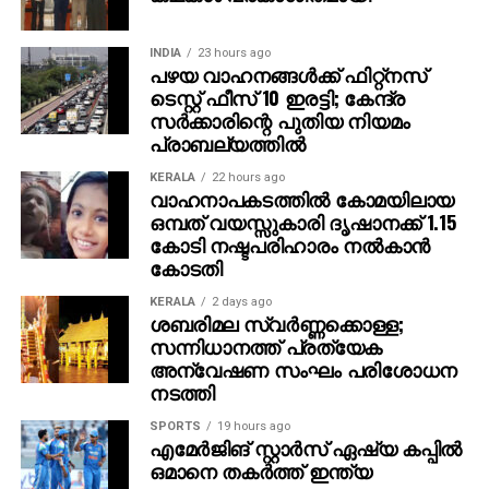
കഥാപാത്രം സ്‌ക്രീനിൽ അവസാനം എത്തിയപ്പോൾ
വേദിയിലും മഹേഷ് ബാബു കാളയുടെ പുറത്തു എൻട്രി
INDIA
23 hours ago
പഴയ വാഹനങ്ങള്‍ക്ക് ഫിറ്റ്‌നസ്
ചെയ്തപ്പോൾ അറുപത്തിനായിരത്തിൽപ്പരം കാഴ്ചക്കാർ
ടെസ്റ്റ് ഫീസ് 10 ഇരട്ടി; കേന്ദ്ര
നിറഞ്ഞ ഇവന്റിലെ സദസ്സ് ഹർഷാരവം കൊണ്ട്
സര്‍ക്കാരിന്റെ പുതിയ നിയമം
വേദിയെ ധന്യമാക്കി. ഐമാക്‌സിലാണ് ചിത്രം
പ്രാബല്യത്തില്‍
ഒരുങ്ങുന്നത് എന്നതിനാല്‍ തന്നെ തിയേറ്ററുകളില്‍
ഗംഭീരമായ കാഴ്ചാനുഭൂതി
KERALA
22 hours ago
വാഹനാപകടത്തില്‍ കോമയിലായ
സമ്മാനിക്കുമെന്നുറപ്പാണ്.ബാഹുബലിയും ആർ ആർ
ഒമ്പത് വയസ്സുകാരി ദൃഷാനക്ക് 1.15
ആറും ഒരുക്കിയ രാജമൗലിയുടെ ബ്രഹ്മാണ്ഡ ചിത്രം
കോടി നഷ്ടപരിഹാരം നല്‍കാന്‍
വാരണാസി 2027ൽ തിയേറ്ററുകളിലേക്കെത്തും. പി ആർ
കോടതി
ഓ ആൻഡ് മാർക്കറ്റിംഗ് സ്ട്രാറ്റജിസ്റ്റ് : പ്രതീഷ് ശേഖർ.
KERALA
2 days ago
ശബരിമല സ്വര്‍ണ്ണക്കൊള്ള;
സന്നിധാനത്ത് പ്രത്യേക
അന്വേഷണ സംഘം പരിശോധന
നടത്തി
SPORTS
19 hours ago
എമേര്‍ജിങ് സ്റ്റാര്‍സ് ഏഷ്യ കപ്പില്‍
ഒമാനെ തകര്‍ത്ത് ഇന്ത്യ