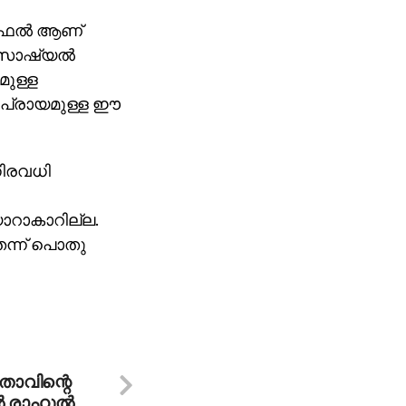
ഫൈല്‍ ആണ്
 സോഷ്യല്‍
ുള്ള
 പ്രായമുള്ള ഈ
നിരവധി
റാകാറില്ല.
ന്ന് പൊതു
ാവിന്റെ
 രാഹുല്‍