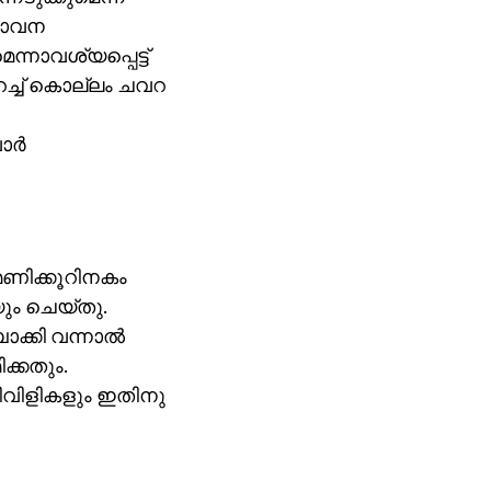
്താവന
്നാവശ്യപ്പെട്ട്
മറച്ച് കൊല്ലം ചവറ
ര്‍
 മണിക്കൂറിനകം
യും ചെയ്തു.
ക്കി വന്നാല്‍
ക്കതും.
വിളികളും ഇതിനു