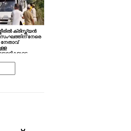
മീരില്‍ ക്രിസ്ത്യന്‍
 സംഘത്തിന് നേരെ
 നേതാവ്
ള്ള
്വവാദികളുടെ
ണം