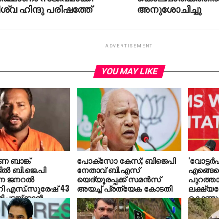
ശ്വ ഹിന്ദു പരിഷത്തേ്
അനുശോചിച്ചു
ADVERTISEMENT
YOU MAY LIKE
ബാങ്ക്
പോക്‌സോ കേസ്; ബിജെപി
‘വോട്ടര്‍
ില്‍ ബി.ജെ.പി
നേതാവ് ബി.എസ്
എങ്ങെ
 ജനറല്‍
യെദ്യൂരപ്പക്ക് സമന്‍സ്
പുറത്താ
റി എസ്.സുരേഷ് 43
അയച്ച് പ്രത്യേക കോടതി
ലക്ഷ്യത
ച്ചടയ്ക്കാന്‍
കൊണ്ടു
ഹാരിസ്