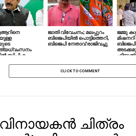
ഐആറിനെ
ജാതി വിവേചനം; മലപ്പുറം
ജമ്മു കശ്
യുള്ള
ബിജെപിയില്‍ പൊട്ടിത്തെറി,
മിഷനറി
യുടെ
ബിജെപി നേതാവ് രാജിവച്ചു
ബിജെപി
ത്യധ്വംസനം
അടക്കമു
ില്‍ സിപിഎം
ഹിന്ദുത
്തിക്കുന്നു’: കെസി
ആക്രമ
പാല്‍ എംപി
CLICK TO COMMENT
ടി-വിനായകന്‍ ചിത്രം