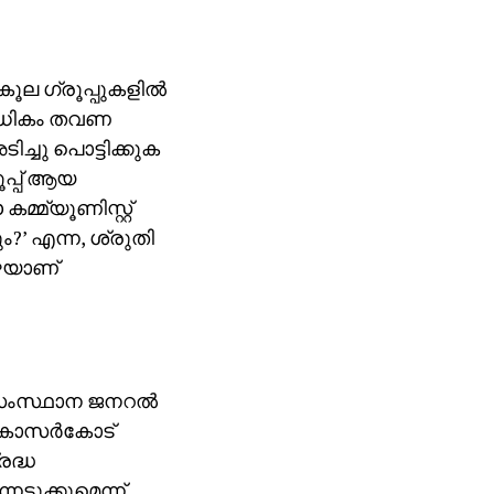
ല ഗ്രൂപ്പുകളില്‍
ിലധികം തവണ
ച്ചു പൊട്ടിക്കുക
പ്പ് ആയ
മ്മ്യൂണിസ്റ്റ്
?’ എന്ന, ശ്രുതി
ഴെയാണ്
 സംസ്ഥാന ജനറല്‍
‍ കാസര്‍കോട്
രദ്ധ
നെടുക്കുമെന്ന്