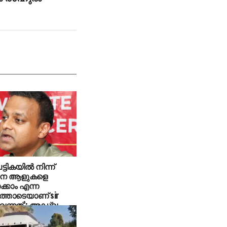
പട്ടികയില്‍ നിന്ന്
നെ ആളുകളെ
ക്കാം എന്ന
്തോടെയാണ് sir
വന്നത്’: അഡ്വ.
 ബീരാൻ എംപി