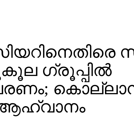
‍സിയറിനെതിരെ 
ൂല ഗ്രൂപ്പില്‍
രചരണം; കൊല്ലാ
ം ആഹ്വാനം