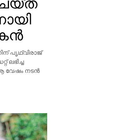
ചെയ്ത
നായി
ന്‍
ിന് പൃഥ്വിരാജ്
് ലഭിച്ച
 ആ വേഷം നടന്‍