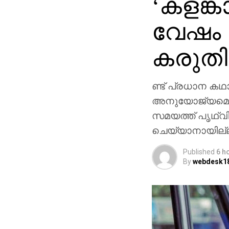
‘കളങ്ക
വേഷം 
കരുതി
ണ്ട് പ്രധാന കഥാ
അനുയോജ്യമെന്നാണ
സമയത്ത് പൃഥ്വിര
ചെയ്യാനായില്
Published
6 h
By
webdesk1