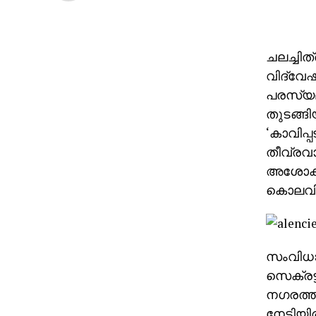
ചലച്ചിത
വിദ്വേ
പരസ്യമാ
തുടങ്ങ
‘കാവിപ്
തീവ്രവാ
അശോകന്‍
കൊലവിള
സംവിധാ
സെക്രട്
നഗരത്ത
നേടിയിരു