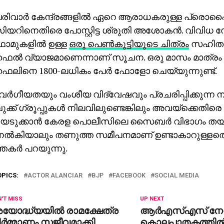
രിവാര്‍ കേന്ദ്രങ്ങളില്‍ ഏറെ ആരാധകരുള്ള പ്രൊ
ിയറിനെതിരെ പോസ്റ്റിട്ട ശ്രുതി അശോകന്‍. വിവിധ
‌ഫോമുകളില്‍ ഉള്ള
ഒരു പെണ്‍കുട്ടിയുടെ ചിത്രം
സഹിതമ
ൈല്‍ വ്യാജമാണെന്നാണ് സൂചന. ഒരു മാസം മാത്രം
ൈലിനെ 1800-ലധികം പേര്‍ ഫോളോ ചെയ്യുന്നുണ്ട്.
വര്‍ഗീയതയും വംശീയ വിദ്വേഷവും പ്രചരിപ്പിക്കുന്ന 
്ക് ഗ്രൂപ്പുകള്‍ നിലവിലുണ്ടെങ്കിലും അവയ്‌ക്കെതിരെ
െടുക്കാന്‍ കേരള പൊലീസിലെ സൈബര്‍ വിഭാഗം തയാ
നല്‍കിയാലും തണുത്ത സമീപനമാണ് ഉണ്ടാകാറുള്ളതെ
്തകര്‍ പറയുന്നു.
OPICS:
ACTOR ALANCIAR
BJP
FACEBOOK
SOCIAL MEDIA
'T MISS
UP NEXT
യോദ്ധ്യയില്‍ രാമക്ഷേത്ര
ആര്‍എസ്എസ് നേത
ര്‍മ്മാണം സജീവമാക്കി
കൊലപാതകത്തില്‍