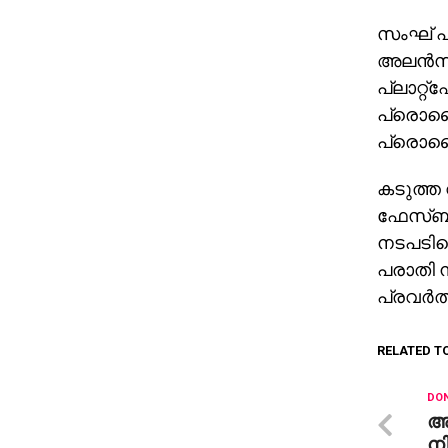
സംഘ് പ
അലന്‍സ
പ്ലാറ്റ്
പ്രൊഫ
പ്രൊഫ
കടുത്ത 
ഫേസ്ബുക
നടപടിയ
പരാതി 
പ്രവര്‍ത
RELATED T
DON
അ
നി