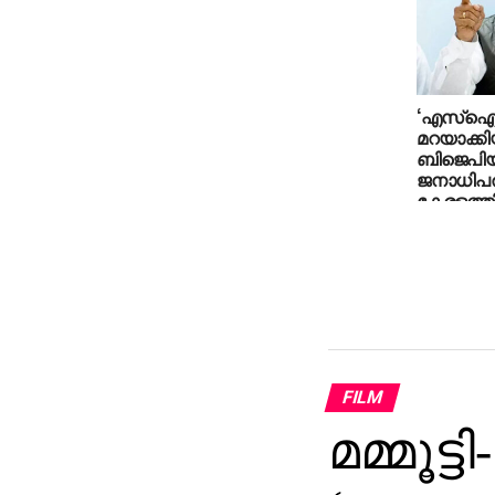
‘എസ്‌
മറയാക്കി
ബിജെപി
ജനാധിപ
കേരളത്ത
അനുവര്‍ത
വേണുഗോ
FILM
മമ്മൂട്