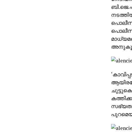
ബി.ജെ.
നടത്തിയ
പൊലീസില
പൊലീസ്
മാധ്യമങ
അനുകൂലി
‘കാവിപ്
ആയിരത്ത
ചുട്ടുക
കത്തിക്
സഭ്യതയ
പുറമെയു