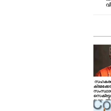
വി
സഹകരണ 
ക്രമക്കേട
സംസ്ഥാന
സെക്രട്ട
ലക്ഷം തിരി
ഉത്തരവ്