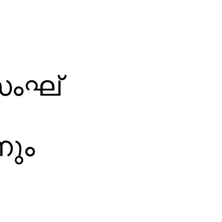
സംഘ്
നും