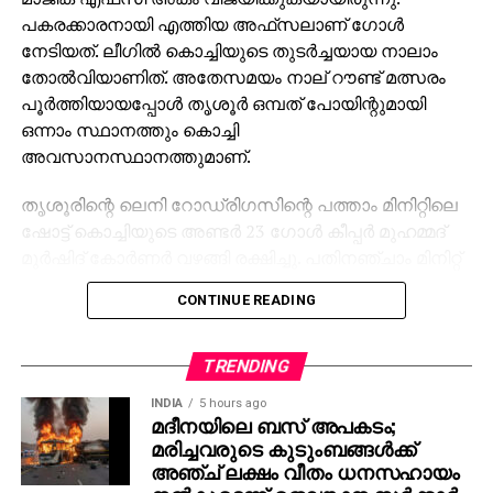
പകരക്കാരനായി എത്തിയ അഫ്‌സലാണ് ഗോള്‍
നേടിയത്. ലീഗില്‍ കൊച്ചിയുടെ തുടര്‍ച്ചയായ നാലാം
തോല്‍വിയാണിത്. അതേസമയം നാല് റൗണ്ട് മത്സരം
പൂര്‍ത്തിയായപ്പോള്‍ തൃശൂര്‍ ഒമ്പത് പോയിന്റുമായി
ഒന്നാം സ്ഥാനത്തും കൊച്ചി
അവസാനസ്ഥാനത്തുമാണ്.
തൃശൂരിന്റെ ലെനി റോഡ്രിഗസിന്റെ പത്താം മിനിറ്റിലെ
ഷോട്ട് കൊച്ചിയുടെ അണ്ടര്‍ 23 ഗോള്‍ കീപ്പര്‍ മുഹമ്മദ്
മുര്‍ഷിദ് കോര്‍ണര്‍ വഴങ്ങി രക്ഷിച്ചു. പതിനഞ്ചാം മിനിറ്റ്
തികയും മുന്‍പ് കൊച്ചിയുടെ സ്പാനിഷ് താരം റാമോണ്‍
CONTINUE READING
ഗാര്‍ഷ്യ പരിക്കേറ്റ് പുറത്തിറങ്ങി. പകരക്കാരനായി
മലയാളി താരം ഗിഫ്റ്റി ഗ്രേഷ്യസ് എത്തിയതോടെ
താരത്തിന്റെ 25ാം മിനിറ്റില്‍ താഴ്ന്നുവന്ന ഷോട്ട് തൃശൂര്‍
TRENDING
ഗോളി കമാലുദ്ധീന്‍ തടുത്തു. 32ാം മിനിറ്റില്‍ ഫ്രീകിക്കിന്
INDIA
5 hours ago
പിന്നാലെ ലഭിച്ച പന്ത് ലെനി റോഡ്രിഗസ് പോസ്റ്റിലേക്ക്
മദീനയിലെ ബസ് അപകടം;
തൊടുത്തു വിട്ടെങ്കിലും കൊച്ചി കീപ്പര്‍ മുര്‍ഷിദ് ക്രോസ്
മരിച്ചവരുടെ കുടുംബങ്ങള്‍ക്ക്
ബാറിന് മുകളിലൂടെ തട്ടി. മാര്‍ക്കസ് ജോസഫിന്റെ
അഞ്ച് ലക്ഷം വീതം ധനസഹായം