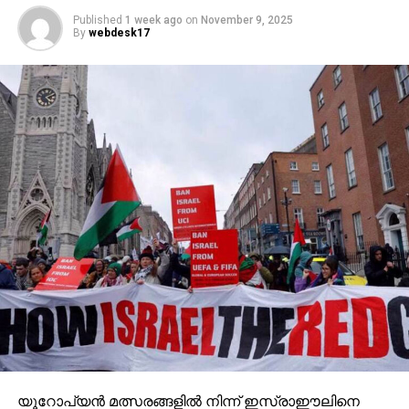
Published
1 week ago
on
November 9, 2025
By
webdesk17
യൂറോപ്യന്‍ മത്സരങ്ങളില്‍ നിന്ന് ഇസ്രാഈലിനെ