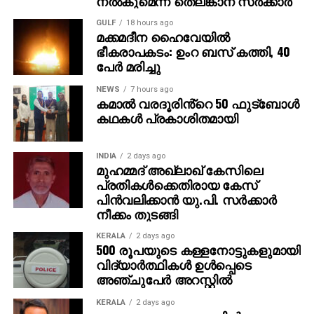
നല്‍കുമെന്ന് തെലങ്കാന സര്‍ക്കാര്‍
ക്ലോസ് റെയിഞ്ച് ഹെഡ്ഡറും മുര്‍ഷിദ് തടുത്തു.
GULF
18 hours ago
എന്നാല്‍ ഇവാന്‍ മാര്‍ക്കോവിച്ചിനെ പിന്‍വലിച്ച തൃശൂര്‍
മക്കമദീന ഹൈവേയില്‍
ഉമാശങ്കറിനെ രണ്ടാം പകുതിയുടെ തുടക്കത്തില്‍
ഭീകരാപകടം: ഉംറ ബസ് കത്തി, 40
പേര്‍ മരിച്ചു
കൊണ്ടുവന്നു. 51ാം മിനിറ്റില്‍ എസ് കെ ഫയാസ്
വലതുവിങില്‍ നിന്ന് നല്‍കിയ ക്രോസിന് മാര്‍ക്കസ്
NEWS
7 hours ago
ജോസഫ് തലവെച്ചെങ്കിലും ക്രോസ് ബാറിന്
കമാൽ വരദൂരിൻ്റെ 50 ഫുട്ബോൾ
മുകളിലൂടെ പുറത്തേക്ക് പോയി. സജീഷിനെ പിന്‍വലിച്ച
കഥകൾ പ്രകാശിതമായി
കൊച്ചി നിജോ ഗില്‍ബര്‍ട്ടിനും എസ്‌കെ ഫായാസിന്
പകരം തൃശൂര്‍ ഫൈസല്‍ അലിക്കും അവസരം നല്‍കി.
INDIA
2 days ago
80ാം മിനിറ്റില്‍ കൊച്ചിയുടെ മുഷറഫിനെ ഫൗള്‍ ചെയ്ത
മുഹമ്മദ് അഖ്‌ലാഖ് കേസിലെ
പ്രതികള്‍ക്കെതിരായ കേസ്
ബിബിന്‍ അജയന് മഞ്ഞക്കാര്‍ഡ് ലഭിച്ചു.
പിന്‍വലിക്കാന്‍ യു.പി. സര്‍ക്കാര്‍
നീക്കം തുടങ്ങി
എന്നാല്‍ 90ാം മിനിറ്റില്‍ തൃശൂര്‍ വിജയഗോള്‍
നേടുകയായിരുന്നു. 1-0 ന് തൃശൂര്‍ മാജിക് എഫ്‌സിക്ക്
KERALA
2 days ago
മിന്നും വിജയം നേടാനായി.
500 രൂപയുടെ കള്ളനോട്ടുകളുമായി
വിദ്യാര്‍ത്ഥികള്‍ ഉള്‍പ്പെടെ
അഞ്ചുപേര്‍ അറസ്റ്റില്‍
KERALA
2 days ago