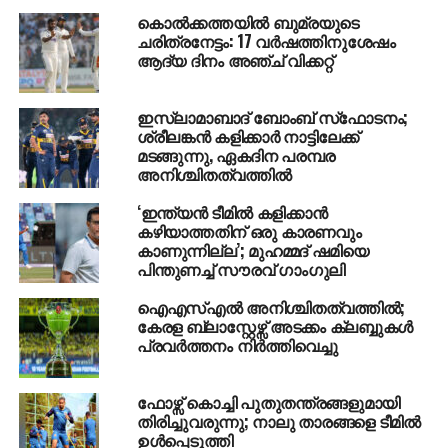
നാളെ യുഡിഎഫ് ഹര്‍ത്താല്‍
കൊല്‍ക്കത്തയില്‍ ബുമ്രയുടെ
ചരിത്രനേട്ടം: 17 വര്‍ഷത്തിനുശേഷം
DON'T MISS
പഞ്ചാരക്കൊല്ലിയിലെ കടുവയെ പിടികൂടാന്‍
ആദ്യ ദിനം അഞ്ച് വിക്കറ്റ്
കഴിഞ്ഞില്ലെങ്കില്‍ വെടിവച്ചു കൊല്ലാന്‍
ഉത്തരവ്
ഇസ്ലാമാബാദ് ബോംബ് സ്‌ഫോടനം;
ശ്രീലങ്കന്‍ കളിക്കാര്‍ നാട്ടിലേക്ക്
മടങ്ങുന്നു, ഏകദിന പരമ്പര
അനിശ്ചിതത്വത്തില്‍
‘ഇന്ത്യന്‍ ടീമില്‍ കളിക്കാന്‍
കഴിയാത്തതിന് ഒരു കാരണവും
കാണുന്നില്ല’; മുഹമ്മദ് ഷമിയെ
പിന്തുണച്ച് സൗരവ് ഗാംഗുലി
ഐഎസ്എല്‍ അനിശ്ചിതത്വത്തില്‍;
കേരള ബ്ലാസ്റ്റേഴ്സ് അടക്കം ക്ലബ്ബുകള്‍
പ്രവര്‍ത്തനം നിര്‍ത്തിവെച്ചു
ഫോഴ്സ് കൊച്ചി പുതുതന്ത്രങ്ങളുമായി
തിരിച്ചുവരുന്നു; നാലു താരങ്ങളെ ടീമില്‍
ഉള്‍പ്പെടുത്തി