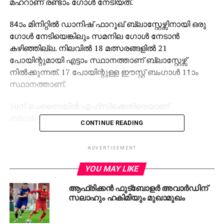
മഹറാണ് രണ്ടാം ഗോള്‍ നേടിയത്.
84ാം മിനിറ്റില്‍ ഡാനിഷ് ഫാറൂഖ് ബ്ലാസ്റ്റേഴ്സിനായി ഒരു
ഗോള്‍ നേടിയെങ്കിലും സമനില ഗോള്‍ നേടാന്‍
കഴിഞ്ഞില്ല. നിലവില്‍ 18 മത്സരങ്ങളില്‍ 21
പോയിന്റുമായി എട്ടാം സ്ഥാനത്താണ് ബ്ലാസ്റ്റേഴ്സ്
നില്‍ക്കുന്നത്. 17 പോയിന്റുള്ള ഈസ്റ്റ് ബംഗാള്‍ 11ാം
സ്ഥാനത്താണ്.
30ന് ചെന്നൈയിന്‍ എഫ്‌സിക്കെതിരെയാണ്
ബ്ലാസ്റ്റേഴ്‌സിന്റെ അടുത്ത മത്സരം.
CONTINUE READING
ADVERTISEMENT
YOU MAY LIKE
ആഫ്രിക്കന്‍ ഫുട്‌ബോളര്‍ അവാര്‍ഡിന്
RELATED TOPICS:
FOOTBALL
KERALA BLASTERS
SPORTS
സലാഹും ഹകിമിയും മുഖാമുഖം
UP NEXT
കടുവ ആക്രമണം; മാനന്തവാടി നഗരസഭയില്‍