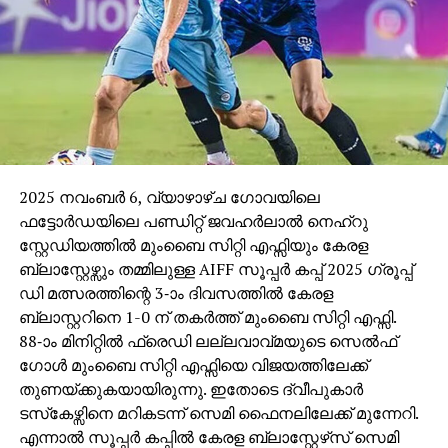
ഇസ്രാഈലിനെ സസ്‌പെന്‍ഡ് ചെയ്യണമെന്ന്
യുഎന്‍ വിദഗ്ധര്‍ ഫിഫയോടും യുവേഫയോടും
അഭ്യര്‍ത്ഥിച്ചതിന് ശേഷമാണ് ഈ അഭ്യര്‍ത്ഥനകള്‍
വന്നത്.
2025 നവംബര്‍ 6, വ്യാഴാഴ്ച ഗോവയിലെ
ഫട്ടോര്‍ഡയിലെ പണ്ഡിറ്റ് ജവഹര്‍ലാല്‍ നെഹ്റു
സ്റ്റേഡിയത്തില്‍ മുംബൈ സിറ്റി എഫ്സിയും കേരള
ബ്ലാസ്റ്റേഴ്സും തമ്മിലുള്ള AIFF സൂപ്പര്‍ കപ്പ് 2025 ഗ്രൂപ്പ്
ഡി മത്സരത്തിന്റെ 3-ാം ദിവസത്തില്‍ കേരള
ബ്ലാസ്റ്ററിനെ 1-0 ന് തകര്‍ത്ത് മുംബൈ സിറ്റി എഫ്സി.
88-ാം മിനിറ്റില്‍ ഫ്രെഡി ലല്ലവാവ്മയുടെ സെല്‍ഫ്
ഗോള്‍ മുംബൈ സിറ്റി എഫ്സിയെ വിജയത്തിലേക്ക്
തുണയ്ക്കുകയായിരുന്നു. ഇതോടെ ദ്വീപുകാര്‍
ടസ്‌കേഴ്സിനെ മറികടന്ന് സെമി ഫൈനലിലേക്ക് മുന്നേറി.
എന്നാല്‍ സൂപ്പര്‍ കപ്പില്‍ കേരള ബ്ലാസ്റ്റേഴ്‌സ് സെമി