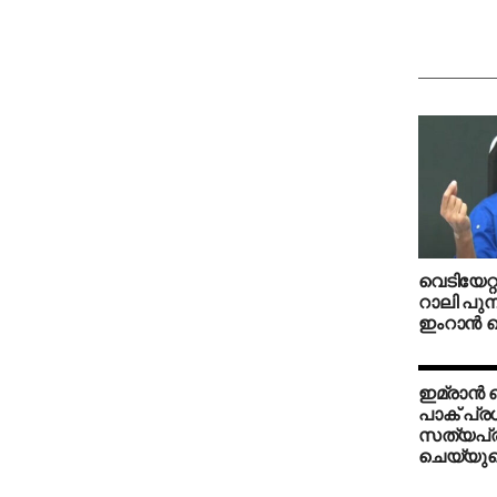
വെടിയേറ്റ
റാലി പുനര
ഇംറാന്‍ ഖ
ഇമ്രാന്‍ ഖ
പാക് പ്ര
സത്യപ്
ചെയ്യുമെന്