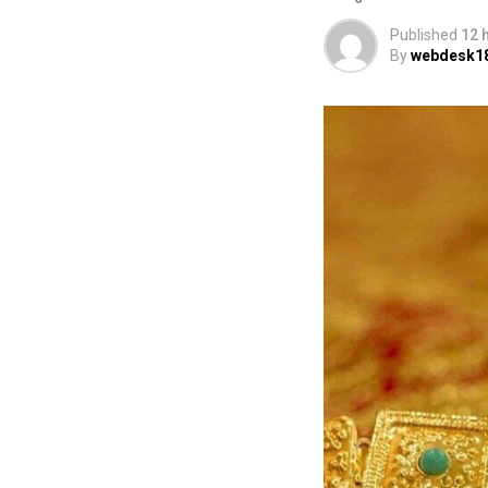
Published
12 
By
webdesk1