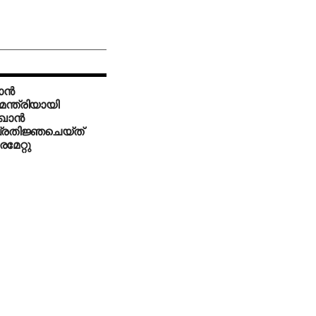
ന്‍
ന്ത്രിയായി
ഖാന്‍
രതിജ്ഞചെയ്ത്
േറ്റു