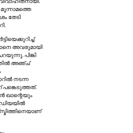
ം വിവാഹിതനായി.
മൂന്നാമത്തെ
േശം തേടി
റി.
ടിയെക്കുറിച്ച്
്‍ഖാനെ അവരുമായി
റയുന്നു. പിങ്കി
തില്‍ അഞ്ച്
ക
ില്‍ നടന്ന
 പങ്കെടുത്തത്.
ന്‍ ഖാന്റെയും
ീഡിയയില്‍
്‌സ്മിത്തിനെയാണ്