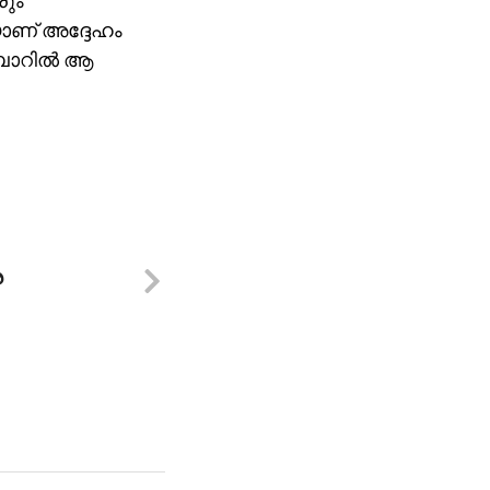
രും
ണ് അദ്ദേഹം
ബോറില്‍ ആ
െ