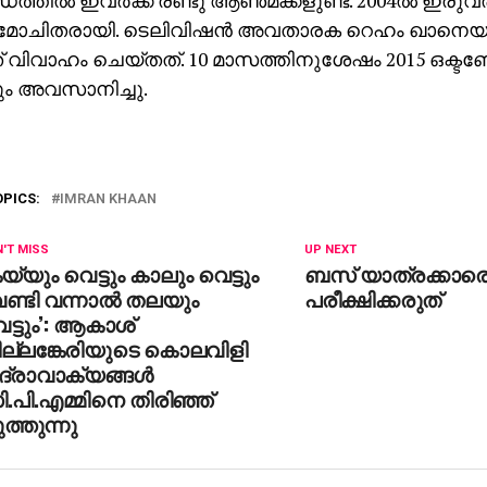
തില്‍ ഇവര്‍ക്ക് രണ്ടു ആണ്‍മക്കളുണ്ട്. 2004ല്‍ ഇരുവ
ോചിതരായി. ടെലിവിഷന്‍ അവതാരക റെഹം ഖാനെയാ
് വിവാഹം ചെയ്തത്. 10 മാസത്തിനുശേഷം 2015 ഒക്ട
ം അവസാനിച്ചു.
OPICS:
IMRAN KHAAN
'T MISS
UP NEXT
യ്യും വെട്ടും കാലും വെട്ടും
ബസ് യാത്രക്കാര
ണ്ടി വന്നാല്‍ തലയും
പരീക്ഷിക്കരുത്
ട്ടും’: ആകാശ്
ില്ലങ്കേരിയുടെ കൊലവിളി
ദ്രാവാക്യങ്ങള്‍
.പി.എമ്മിനെ തിരിഞ്ഞ്
ത്തുന്നു