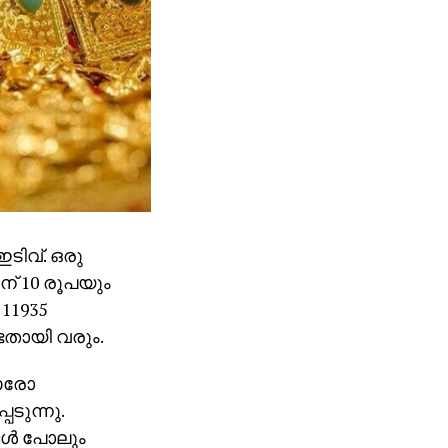
ടിവ്. ഒരു
ിന് 10 രൂപയും
11935
്ടതായി വരും.
 ഓരോ
ടുന്നു.
്‍ പോലും