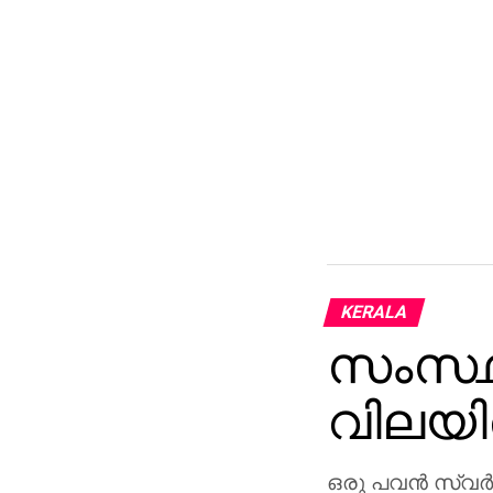
KERALA
സംസ്ഥാ
വിലയില
ഒരു പവന്‍ സ്വര്