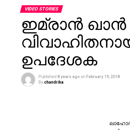
VIDEO STORIES
ഇമ്രാന്‍ ഖാന്‍
വിവാഹിതനായ
ഉപദേശക
Published
8 years ago
on
February 19, 2018
By
chandrika
ലാഹോര്‍: