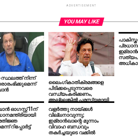
ADVERTISEMENT
YOU MAY LIKE
പാകിസ്താ
പ്രധാനമ
ഇമ്രാന്‍
സത്യപ്
അധികാരമ
 സ്ഥലത്ത് നിന്ന്
ലൈംഗികാതിക്രമങ്ങളെ
ാരംഭിക്കുമെന്ന്
പിടിക്കപ്പെടുന്നവരെ
ാന്‍
വന്ധ്യംകരിക്കണം,
അല്ലെങ്കില്‍ പരസ്യമായി
തൂക്കിലേറ്റണം; ഇമ്രാന്‍ ഖാന്‍
ാന്‍ ഓഗസ്റ്റ് 11ന്
വളര്‍ത്തു നായ്ക്കള്‍
ധാനമന്ത്രിയായി
വില്ലനാവുന്നു;
രതിജ്ഞ
ഇമ്രാന്‍ഖാന്റെ മൂന്നാം
ന് റിപ്പോര്‍ട്ട്
വിവാഹ ബന്ധവും
തകര്‍ച്ചയുടെ വക്കില്‍