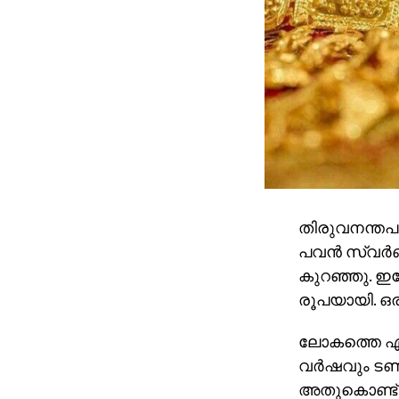
തിരുവനന്തപു
പവന്‍ സ്വര്‍
കുറഞ്ഞു. ഇത
രൂപയായി. ഒരു
ലോകത്തെ ഏറ
വര്‍ഷവും ടണ്
അതുകൊണ്ട് 