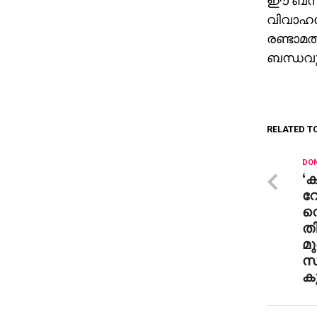
ഈ ബന്ധത്
വിവാഹമ
രണ്ടാമത
ബന്ധവു
RELATED T
DON
‘ക
വേ
വെ
ത
മു
സി
കു