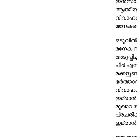
ഇന്‍സാഫ
ആത്മീയ 
വിവാഹമാ
മനേകയെ 
ഒടുവില്‍
മനേക ന
അടുപ്പിച
പീര്‍ എ
മക്കളുണ്
ഭര്‍ത്ത
വിവാഹച്
ഇമ്രാന്
മുഖാവര
പ്രചരിക
ഇമ്രാന്