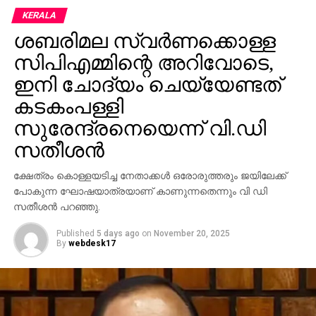
പിടിച്ച് ഒരു മുറിയിലേക്ക് കൊണ്ടുപോയി കതക് അടച്ചു.
KERALA
വെറും അഞ്ച് മിനിറ്റിനുള്ളില്‍ തന്നെ എല്ലാ
ശബരിമല സ്വര്‍ണക്കൊള്ള
പ്രശ്‌നങ്ങളും പരിഹരിച്ചതായി അദ്ദേഹം പറയുന്നു.
സിപിഎമ്മിന്റെ അറിവോടെ,
തുടര്‍ന്ന് മൂവരും ചിരിച്ചുകൊണ്ട് മുറിയില്‍ നിന്ന്
പുറത്തിറങ്ങുകയും, ‘എന്നാ തുടങ്ങാം’ എന്ന് മമ്മൂട്ടി
ഇനി ചോദ്യം ചെയ്യേണ്ടത്
മേജര്‍ രവിയോടു പറയുകയും ചെയ്തതായാണ്
കടകംപള്ളി
വെളിപ്പെടുത്തല്‍. മലയാള സിനിമയില്‍ ഏറ്റവും
സുരേന്ദ്രനെയെന്ന് വി.ഡി
കൃത്യവും സമയനിയമനമുള്ള നടന്‍
സതീശന്‍
മമ്മൂട്ടിയാണെന്നും, ചെറിയ വിഷമങ്ങള്‍ വന്നാലും അത്
കൈകാര്യം ചെയ്താല്‍ മതി എന്നും ശശി അയ്യന്‍ചിറ
ക്ഷേത്രം കൊള്ളയടിച്ച നേതാക്കള്‍ ഒരോരുത്തരും ജയിലേക്ക്
അഭിമുഖത്തില്‍ പറഞ്ഞു. മിഷന്‍ 90 ഡേയ്‌സ് ബോക്‌സ്
പോകുന്ന ഘോഷയാത്രയാണ് കാണുന്നതെന്നും വി ഡി
ഓഫീസില്‍ വലിയ വിജയം നേടിയില്ലെങ്കിലും
സതീശന്‍ പറഞ്ഞു.
ചിത്രത്തിന്റെ ലൊക്കേഷന്‍ ഓര്‍മ്മകളില്‍ ഈ
സംഭവത്തിന് പ്രത്യേക സ്ഥാനമുണ്ട്.
Published
5 days ago
on
November 20, 2025
By
webdesk17