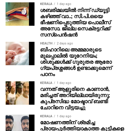
KERALA
1 day ago
ശബരിമലയില്‍ നിന്ന് ഡ്യൂട്ടി
കഴിഞ്ഞ് വാ..; സി.പി.ഒയെ
ഭീഷണിപ്പെടുത്തിയ പൊലീസ്
അസോ. ജില്ല സെക്രട്ടറിക്ക്
സസ്‌പെന്‍ഷന്‍
HEALTH
2 days ago
ബിഹാറിലെ അമ്മമാരുടെ
മുലപ്പാലിൽ യുറേനിയം;
ശിശുക്കൾക്ക് ​ഗുരുതര ആരോ​
ഗ്യപ്രശ്നങ്ങൾ ഉണ്ടാക്കുമെന്ന്
പഠനം
KERALA
1 day ago
വന്നത് ആളൂരിനെ കാണാന്‍,
മരിച്ചത് അറിയില്ലായിരുന്നു;
കുപ്രസിദ്ധ മോഷ്ടാവ് ബണ്ടി
ചോറിനെ വിട്ടയച്ചു
KERALA
1 day ago
മോഷണത്തിന് ശ്രമിച്ച
പ്രായപൂര്‍ത്തിയാകാത്ത കുട്ടികളെ