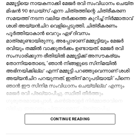
മമ്മൂട്ടിയെ നായകനാക്കി മേജര്‍ രവി സംവിധാനം ചെയ്ത
മിഷന്‍ 90 ഡേയ്‌സ് എന്ന ചിത്രത്തിന്റെ ചിത്രീകരണ
സമയത്ത് നടന്ന വലിയ തര്‍ക്കത്തെ കുറിച്ച് നിര്‍മ്മാതാവ്
ശശി അയ്യന്‍ചിറ വെളിപ്പെടുത്തി. ചിത്രീകരണം
പൂര്‍ത്തിയാകാന്‍ വെറും ഏഴ് ദിവസം
മാത്രമുണ്ടായിരുന്നു. അപ്പോഴാണ് മമ്മൂട്ടിയും മേജര്‍
രവിയും തമ്മില്‍ വാക്കുതര്‍ക്കം ഉണ്ടായത്. മേജര്‍ രവി
സംസാരിക്കുന്ന രീതിയില്‍ മമ്മൂട്ടിക്ക് അസൗകര്യം
തോന്നിയതോടെ, ‘ഞാന്‍ നിങ്ങളുടെ സിനിമയില്‍
അഭിനയിക്കില്ല’ എന്ന് മമ്മൂട്ടി പറഞ്ഞുവെന്നാണ് ശശി
അയ്യന്‍ചിറ പറയുന്നത്. ഇതിന് മറുപടിയായി ‘പിന്നെ
ഞാന്‍ ഈ സിനിമ സംവിധാനം ചെയ്യില്ല’ എന്നും
മേജര്‍ രവി പ്രഖ്യാപിച്ചു. സ്ഥിതി തീര്‍ത്തും
ഗുരുതരമായപ്പോള്‍, കണ്‍ട്രോളര്‍ നിര്‍മ്മാതാവിനെ
വിളിച്ചു. ഇരുവരും പിന്മാറുമെന്ന് പ്രഖ്യാപിച്ച
സാഹചര്യത്തില്‍ ശശി അയ്യന്‍ചിറ ശാന്തമായി,
CONTINUE READING
‘മമ്മൂക്ക അഭിനയിക്കണ്ട, മേജര്‍ സാര്‍ സംവിധാനം
ചെയ്യണ്ട’ ഞാന്‍ നോക്കിക്കോളാം എന്ന നിലപാടാണ്
എടുത്തത്. ഇത് കഴിഞ്ഞ്, അദ്ദേഹം ഇരുവരുടെയും കൈ