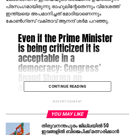
പ്രസംഗമായിരുന്നു രാഹുലിന്റേതെന്നും വിദേശത്ത്
ഇന്ത്യയെ അപമാനിച്ചത് മോദിയാണെന്നും
കോണ്‍ഗ്രസ് വക്താവ് ആനന്ദ് ശര്‍മ പറഞ്ഞു.
Even if the Prime Minister
is being criticized it is
acceptable in a
democracy: Congress’
Anand Sharma on
#RahulGandhi
CONTINUE READING
pic.twitter.com/EZWBtHfPg6
ADVERTISEMENT
— ANI (@ANI)
September
YOU MAY LIKE
12, 2017
തിരുവനന്തപുരം ജില്ലയില്‍ 50
ഇടങ്ങളില്‍ ബിജെപിക്ക് മത്സരിക്കാന്‍