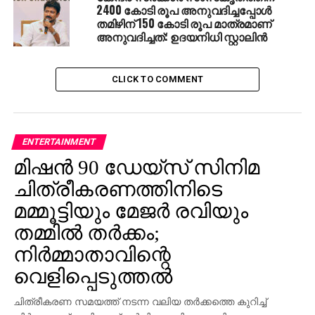
കുടുംബപാരമ്പര്യം കൊണ്ട് പ്രധാനമന്ത്രി
2400 കോടി രൂപ അനുവദിച്ചപ്പോള്‍
തമിഴിന് 150 കോടി രൂപ മാത്രമാണ്
നരേന്ദ്രമോദിയെ നേരിടാനാവില്ലെന്നും അവര്‍
അനുവദിച്ചത്: ഉദയനിധി സ്റ്റാലിന്‍
പറഞ്ഞു. വരുന്ന ലോക്സഭാ തെരഞ്ഞെടുപ്പില്‍
യു.പി.എ നയിക്കാന്‍ തയാറാണെന്ന
രാഹുല്‍ഗാന്ധിയുടെ പ്രസ്താവനക്കു
CLICK TO COMMENT
പിന്നാലെയായിരുന്നു സ്മൃതി ഇറാനിയുടെ പ്രതികരണം.
വിദേശമണ്ണില്‍ പോയി സ്വന്തം രാജ്യത്തെ പ്രശ്നങ്ങള്‍
അവതരിപ്പിച്ച രാഹുലിന്റെ നടപടി ശരിയായില്ലെന്നും
അവര്‍ പറഞ്ഞിരുന്നു.
ENTERTAINMENT
മിഷന്‍ 90 ഡേയ്‌സ് സിനിമ
RELATED TOPICS:
BJP
RAHUL
RAHUL GANDHI
ചിത്രീകരണത്തിനിടെ
SMRITHI IRANI
മമ്മൂട്ടിയും മേജര്‍ രവിയും
UP NEXT
തമ്മില്‍ തര്‍ക്കം;
വേങ്ങര ഉപതെരെഞ്ഞെടുപ്പില്‍ വി.വി പാറ്റ്
വോട്ടിഗ് മെഷീന്‍
നിര്‍മ്മാതാവിന്റെ
DON'T MISS
വെളിപ്പെടുത്തല്‍
വേങ്ങര ഉപതെരെഞ്ഞെടുപ്പ് ഒക്ടോബര്‍ 11 ന്
ചിത്രീകരണ സമയത്ത് നടന്ന വലിയ തര്‍ക്കത്തെ കുറിച്ച്