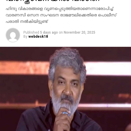
ഹിന്ദു വികാരങ്ങളെ വൃണപ്പെടുത്തിയതാണെന്നാരോപിച്ച്
വാരണസി സെന സംഘടന രാജമൗലിക്കെതിരെ പൊലീസ്
പരാതി നല്‍കിയിട്ടുണ്ട്
Published
5 days ago
on
November 20, 2025
By
webdesk18