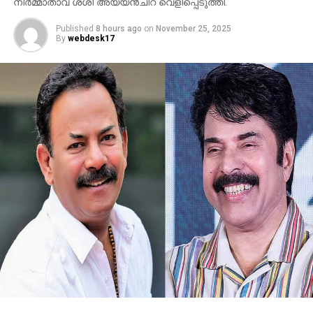
നിര്‍മ്മാതാവ് ശശി അയ്യന്‍ചിറ വെളിപ്പെടുത്തി.
Published
8 hours ago
on
November 25, 2025
By
webdesk17