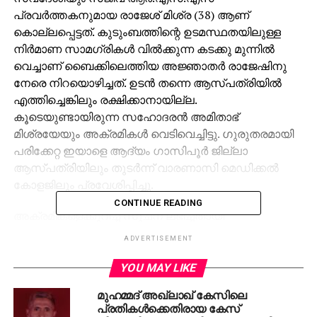
പ്രവര്‍ത്തകനുമായ രാജേശ് മിശ്ര (38) ആണ്
കൊല്ലപ്പെട്ടത്. കുടുംബത്തിന്റെ ഉടമസ്ഥതയിലുള്ള
നിര്‍മാണ സാമഗ്രികള്‍ വില്‍ക്കുന്ന കടക്കു മുന്നില്‍
വെച്ചാണ് ബൈക്കിലെത്തിയ അജ്ഞാതര്‍ രാജേഷിനു
നേരെ നിറയൊഴിച്ചത്. ഉടന്‍ തന്നെ ആസ്പത്രിയില്‍
എത്തിച്ചെങ്കിലും രക്ഷിക്കാനായില്ല.
കൂടെയുണ്ടായിരുന്ന സഹോദരന്‍ അമിതാഭ്
മിശ്രയേയും അക്രമികള്‍ വെടിവെച്ചിട്ടു. ഗുരുതരമായി
പരിക്കേറ്റ ഇയാളെ ആദ്യം ഗാസിപൂര്‍ ജില്ലാ
ആസ്പത്രിയിലും തുടര്‍ന്ന് വാരണാസി മെഡിക്കല്‍
കോളജിലും പ്രവേശിപ്പിച്ചു.
CONTINUE READING
അക്രമികളെക്കുറിച്ച് സൂചന ലഭിച്ചതായി
ക്രമസമാധാന ചുതമലയുള്ള എ.ഡി.ജി.പി ആനന്ദ്
ADVERTISEMENT
കുമാര്‍ പറഞ്ഞു. അക്രമികളില്‍ രണ്ടുപേരെ
തിരിച്ചറിഞ്ഞിട്ടുണ്ട്. ഇവരെ ഉടന്‍ അറസ്റ്റു ചെയ്യും.
YOU MAY LIKE
ബുള്ളറ്റിലാണ് അക്രമികള്‍ എത്തിയതെന്നും വെടിവെപ്പ്
മുഹമ്മദ് അഖ്‌ലാഖ് കേസിലെ
ശബ്ദം കേട്ട് സഹോദരനെ രക്ഷിക്കാന്‍
പ്രതികള്‍ക്കെതിരായ കേസ്