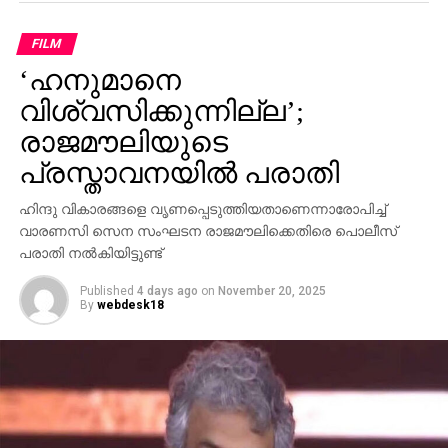
പാര്‍ട്ടിക്ക് ഒരു കുഴപ്പവുമില്ലെന്ന് പറയാന്‍ എം.വി
ഗോവിന്ദന് മാത്രമേ കഴിയൂവെന്നും വി.ഡി സതീശന്‍
FILM
പരിഹസിച്ചു. എന്തുകൊണ്ട് ദേവസ്വം ബോര്‍ഡ്
‘ഹനുമാനെ
പോറ്റിക്കെതിരെ പരാതി നല്‍കിയില്ലെന്നും പോറ്റി
കുടുങ്ങിയാല്‍ പലരും കുടുങ്ങും എന്ന് സിപിഎമ്മിന്
വിശ്വസിക്കുന്നില്ല’;
അറിയാമായിരുന്നുവെന്നും അദ്ദേഹം കൂട്ടിച്ചേര്‍ത്തു.
രാജമൗലിയുടെ
പ്രസ്താവനയില്‍ പരാതി
ഹിന്ദു വികാരങ്ങളെ വൃണപ്പെടുത്തിയതാണെന്നാരോപിച്ച്
വാരണസി സെന സംഘടന രാജമൗലിക്കെതിരെ പൊലീസ്
പരാതി നല്‍കിയിട്ടുണ്ട്
Published
4 days ago
on
November 20, 2025
By
webdesk18