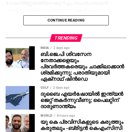
വേഷനിര്‍ണ്ണയത്തിനെക്കുറിച്ചും സംവിധായകന്‍
പറഞ്ഞു. ഒരുകഥാപാത്രത്തിന് മമ്മൂട്ടി ഏറ്റവും
അനുയോജ്യനാണെന്ന് തോന്നിയതിനാല്‍
CONTINUE READING
എക്‌സിക്യൂട്ടീവ് പ്രൊഡ്യൂസര്‍ വിവേക് ദാമോദരന്‍
വഴിയാണ് മമ്മൂട്ടിയെ സമീപിച്ചത്. ഇതിനകം തന്നെ
തങ്ങള്‍ക്ക് മനസ്സിലുണ്ടായിരുന്നതുപോലെ തന്നെയാണ്
TRENDING
പൃഥ്വിരാജും ആ വേഷം മമ്മൂക്ക ചെയ്യണം എന്ന്
INDIA
2 days ago
നിര്‍ദേശിച്ചതെന്നും അദ്ദേഹം വെളിപ്പെടുത്തി. ജിതിന്‍
ബി.ജെ.പി ശിവസേന
നേതാക്കളെയും
കെ. ജോസ് പറഞ്ഞു പോലെ, വിനായകന്‍ അവതരിപ്പിച്ച
പ്രവര്‍ത്തകരെയും ചാക്കിലാക്കാന്‍
വേഷം തന്നെയാണ് ആദ്യം പൃഥ്വിരാജിന്
ശ്രമിക്കുന്നു; പരാതിയുമായി
പരിഗണിച്ചത്. മമ്മൂട്ടി കമ്പനി നിര്‍മിച്ച ‘കളങ്കാവല്‍’
ഏക്‌നാഥ് ഷിന്‍ഡെ
നവംബര്‍ 27ന് തീയേറ്ററുകളില്‍ റിലീസ് ചെയ്യും.
GULF
2 days ago
ദുബൈ എയര്‍ഷോയില്‍ ഇന്ത്യന്‍
ജെറ്റ് തകര്‍ന്നുവീണു; പൈലറ്റിന്
ദാരുണാന്ത്യം
WORLD
8 hours ago
യു കെ പ്രവിസികളുടെ കരുത്തും
കരുതലും -ബ്രിട്ടൻ കെഎംസിസി