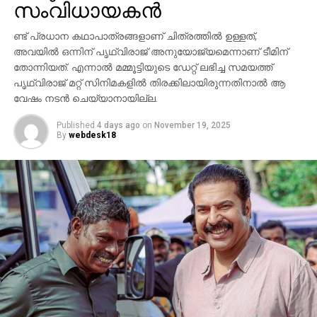
ശ്രദ്ധേയമാക്കി. ചിത്രത്തില്‍ പ്രിയങ്ക ചോപ്ര
സംവിധായകന്‍
മന്ദാകിനിയായി, പൃഥ്വിരാജ് സുകുമാരന്‍ കുംബയായി
പ്രത്യക്ഷപ്പെടും. 2027ലെ സങ്ക്രാന്തി റിലീസിനായി
ണ്ട് പ്രധാന കഥാപാത്രങ്ങളാണ് ചിത്രത്തില്‍ ഉള്ളത്,
‘വാരണസി’ ഒരുക്കപ്പെടുന്നുണ്ട്. എന്നാല്‍
അവയില്‍ ഒന്നിന് പൃഥ്വിരാജ് അനുയോജ്യമെന്നാണ് ടീമിന്
തോന്നിയത്. എന്നാല്‍ മമ്മൂട്ടിയുടെ ഡേറ്റ് ലഭിച്ച സമയത്ത്
ചിത്രത്തെക്കാള്‍ വലിയ ചര്‍ച്ചയാകുന്നത്
പൃഥ്വിരാജ് മറ്റ് സിനിമകളില്‍ തിരക്കിലായിരുന്നതിനാല്‍ ആ
സംവിധായകന്റെ പ്രസ്താവനയും അതിനുശേഷം
വേഷം നടന്‍ ചെയ്യാനായില്ല.
ഉയര്‍ന്ന പ്രതിഷേധങ്ങളുമാണ്.
Published
4 days ago
on
November 19, 2025
By
webdesk18