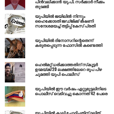
ഓടിയെത്തിയപ്പോഴാണ് അമിതാഭ് മിശ്രക്കു നേരെയും
പിന്‍വലിക്കാന്‍ യു.പി. സര്‍ക്കാര്‍ നീക്കം
തുടങ്ങി
വെടിവെപ്പുണ്ടാതെന്നും പൊലീസ് പറഞ്ഞു.
യുപിയില്‍ ജയിലില്‍ നിന്നും
RELATED TOPICS:
ഹൈക്കോടതി ജഡ്ജിക്ക് ഭീഷണി
MEDIA
UP
UTTARPRADESH
സന്ദേശമയച്ച് തട്ടിപ്പ് കേസ് പ്രതി
UP NEXT
സംഗ്ലിയില്‍ വാഹനാപകടം: 10 മരണം, 13 പേര്‍ക്ക്
പരിക്കേറ്റു
യുപിയില്‍ ദിനോസറിന്റെതെന്ന്
കരുതപ്പെടുന്ന ഫോസില്‍ കണ്ടെത്തി
DON'T MISS
‘കാന്‍സര്‍ നേരത്തെ തിരിച്ചറിയാന്‍’
ബോധവല്‍ക്കരണ ക്യാമ്പ്
ഹെല്‍മറ്റ് ധരിക്കാത്തതിന് സ്‌കൂട്ടര്‍
ഉടമയ്ക്ക് 20 ലക്ഷത്തിലേറെ രൂപ പിഴ
ചുമത്തി യുപി പൊലീസ്
യു.പിയില്‍ ഈ വര്‍ഷം ഏറ്റുമുട്ടലിനിടെ
പൊലീസ് വെടിവച്ചു കൊന്നത് 42 പേരെ
യു.പിയില്‍ കൂലി ചോദിച്ചതിന് ദലിത്