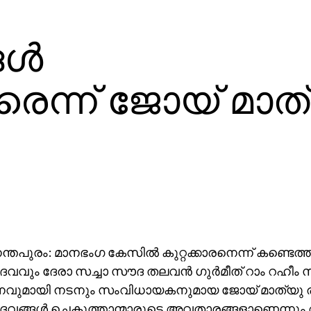
്‍
രെന്ന് ജോയ് മാത
്തപുരം: മാനഭംഗ കേസില്‍ കുറ്റക്കാരനെന്ന് കണ്ടെത്
വും ദേരാ സച്ചാ സൗദ തലവന്‍ ഗുര്‍മീത് റാം റഹീം
ശനവുമായി നടനും സംവിധായകനുമായ ജോയ് മാത്യു രം
വങ്ങള്‍ ചെകുത്താന്മാരുടെ അവതാരങ്ങളാണെന്നു