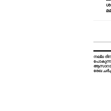
ശ
മ
നല്ല ദിനങ
പോകുന്നു;
ആസാറാം ബ
രേഖ ചര്‍ച