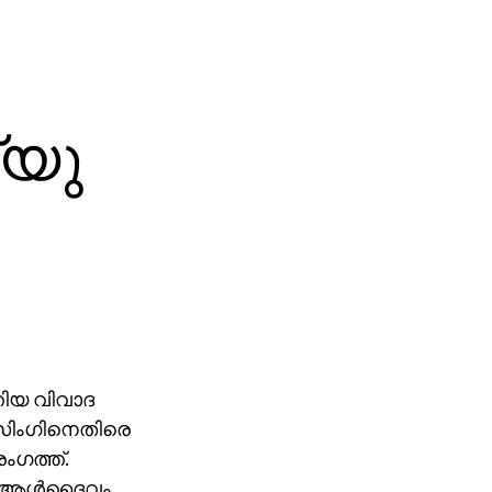
്യു
തിയ വിവാദ
 സിംഗിനെതിരെ
ഗത്ത്.
ം ആള്‍ദൈവം