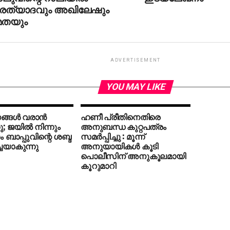
രത്‌യാദവും അഖിലേഷും
മതയും
ADVERTISEMENT
YOU MAY LIKE
്ങള്‍ വരാന്‍
ഹണീ പ്രീതിനെതിരെ
 ജയില്‍ നിന്നും
അനുബന്ധ കുറ്റപത്രം
ാപ്പുവിന്റെ ശബ്ദ
സമര്‍പ്പിച്ചു : മൂന്ന്
്ചയാകുന്നു
അനുയായികള്‍ കൂടി
പൊലീസിന് അനുകൂലമായി
കൂറുമാറി