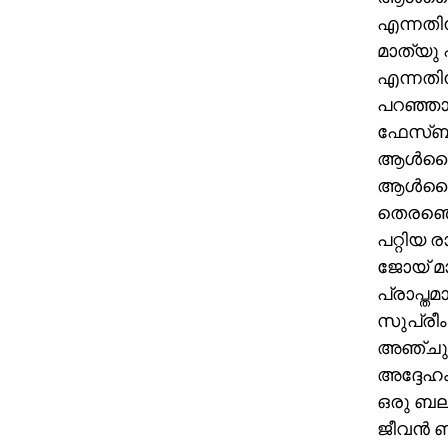
എന്നതിന
മാത്യു
എന്നതിന
പറഞ്ഞാല
ഫേസ്ബുക
ആള്‍ദൈവ
ആള്‍ദൈവ
തെരഞ്ഞെട
പറ്റിയ 
ജോയ് മാ
പ്രാപ്ത
സുപ്രീ
അഞ്ചു സ
അദ്ദേഹം ക
ഒരു ബലാ
ജീവന്‍ 