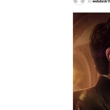
By
webdesk1