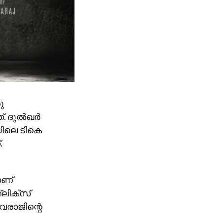
ു
 ദുല്‍ഖര്‍
യിലെ ടികെ
.
ാണ്
‌ലിക്‌സ്
വരാജിന്റെ