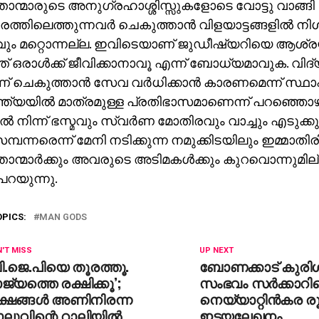
ാന്മാരുടെ അനുഗ്രഹാശ്ശിസ്സുകളോടെ വോട്ടു വാങ്ങി
്തിലെത്തുന്നവര്‍ ചെകുത്താന്‍ വിളയാട്ടങ്ങളില്‍ നി
ം മറ്റൊന്നല്ല. ഇവിടെയാണ് ജുഡീഷ്യറിയെ ആശ്രയ
ത് ഒരാള്‍ക്ക് ജീവിക്കാനാവൂ എന്ന് ബോധ്യമാവുക. വിദ
 ചെകുത്താന്‍ സേവ വര്‍ധിക്കാന്‍ കാരണമെന്ന് സ്ഥാപി
്ത്യയില്‍ മാത്രമുള്ള പ്രതിഭാസമാണെന്ന് പറഞ്ഞൊഴിയ
്‍ നിന്ന് ഭസ്മവും സ്വര്‍ണ മോതിരവും വാച്ചും എടുക്കുന
്പന്നരെന്ന് മേനി നടിക്കുന്ന നമുക്കിടയിലും ഇമ്മാതിര
ാന്മാര്‍ക്കും അവരുടെ അടിമകള്‍ക്കും കുറവൊന്നുമില
പറയുന്നു.
OPICS:
MAN GODS
'T MISS
UP NEXT
ി.ജെ.പിയെ തൂരത്തൂ.
ബോണക്കാട് കുരിശ
ജ്യത്തെ രക്ഷിക്കൂ’;
സംഭവം സര്‍ക്കാറ
്ഷങ്ങള്‍ അണിനിരന്ന
നെയ്യാറ്റിന്‍കര
ലുവിന്റെ റാലിയില്‍
ഇടയലേഖനം