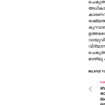
ചെകുത്ത
അധികാരത
കാരണവു
രാജ്യത്
കുറവാണ്
ഉത്തരേന
വായുവില
വിദ്യാസമ
ചെകുത്ത
മാത്യൂ 
RELATED T
DON
ബ
രാ
ലക
ലാ