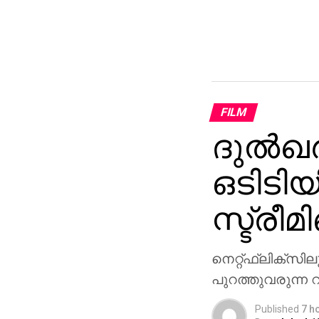
FILM
ദുല്‍ഖര
ഒടിടിയ
സ്ട്രീമി
നെറ്റ്ഫ്‌ലിക്‌സി
പുറത്തുവരുന്ന റിപ്
Published
7 h