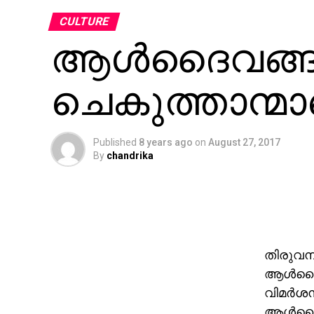
CULTURE
ആള്‍ദൈവങ്ങള
ചെകുത്താന്മാ
Published
8 years ago
on
August 27, 2017
By
chandrika
തിരുവനന
ആള്‍ദൈവ
വിമര്‍
ആള്‍ദൈ