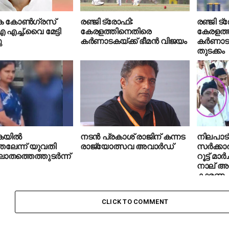
ക കോണ്‍ഗ്രസ്
രഞ്ജി ട്രോഫി:
രഞ്ജി ട്
എച്ച്.വൈ മേട്ടി
കേരളത്തിനെതിരെ
കേരളത്
ു
കര്‍ണാടകയ്ക്ക് ഭീമന്‍ വിജയം
കര്‍ണാടകക
തുടക്കം
യില്‍
നടന്‍ പ്രകാശ് രാജിന് കന്നട
നിലപാട് 
തലേന്ന് യുവതി
രാജ്യോത്സവ അവാര്‍ഡ്
സര്‍ക്ക
ത്തെത്തുടര്‍ന്ന്
റൂട്ട് മാര
നാല് അധ
കാരണം 
നോട്ടീസ
CLICK TO COMMENT