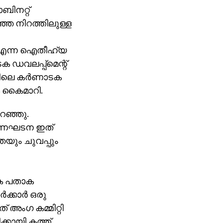
ബിനറ്റ്
മഞ്ഞ നിറത്തിലുള്ള
’ എന്ന ഐതീഹ്യ
ക ഡവലപ്പ്‌മെന്റ്
ിലെ കര്‍ണാടക
ാക കൈമാറി.
പറഞ്ഞു.
 ഭരണഘടന ഇത്
ഞയും ചുവപ്പും
ഗിക പതാക
്കാര്‍ ഒരു
് അംഗ കമ്മിറ്റി
ക്കായി കത്ത്