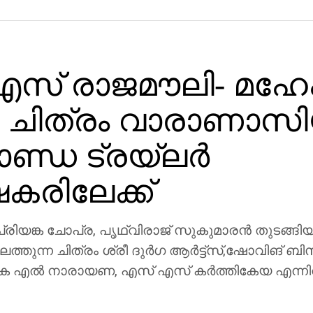
സ് രാജമൗലി- മഹേ
ചിത്രം വാരാണാസി
ാണ്ഡ ട്രയ്ലർ
ഷകരിലേക്ക്
രിയങ്ക ചോപ്ര, പൃഥ്വിരാജ് സുകുമാരൻ തുടങ്ങിയ
ത്തുന്ന ചിത്രം ശ്രീ ദുർഗ ആർട്ട്സ്,ഷോവിങ് ബി
െ എൽ നാരായണ, എസ് എസ് കർത്തികേയ എന്ന