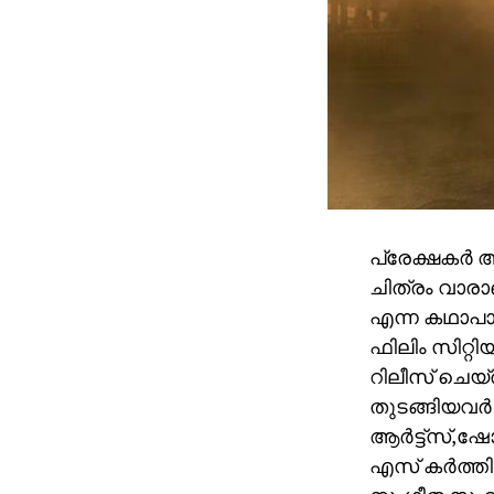
പ്രേക്ഷകർ 
ചിത്രം വാരാ
എന്ന കഥാപാ
ഫിലിം സിറ്റ
റിലീസ് ചെയ്
തുടങ്ങിയവർ 
ആർട്ട്സ്,
എസ് കർത്തി