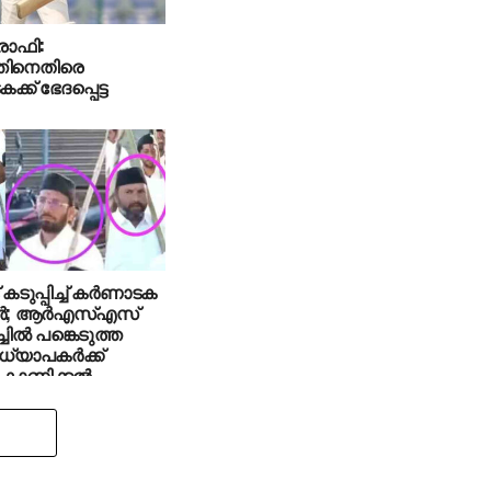
രോഫി:
തിനെതിരെ
്ക് ഭേദപ്പെട്ട
കടുപ്പിച്ച് കര്‍ണാടക
ാര്‍; ആര്‍എസ്എസ്
്‍ച്ചില്‍ പങ്കെടുത്ത
്യാപകര്‍ക്ക്
കാണിക്കല്‍
്