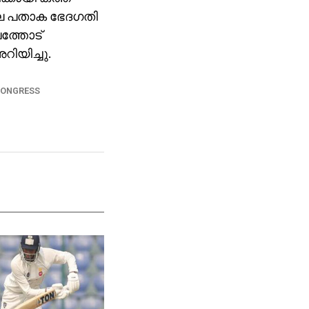
2ലെ പതാക ഭേദഗതി
ലത്തോട്
ിയിച്ചു.
CONGRESS