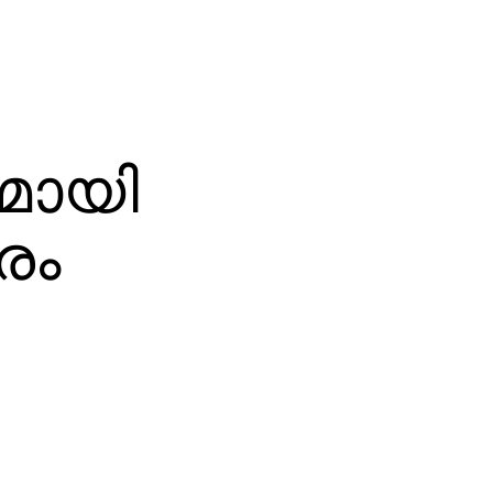
മായി
രം