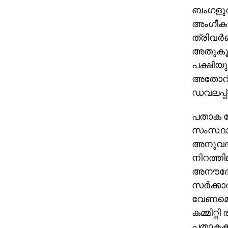
ബംഗളുരു
അംഗീകാര
ത്രിവര്
അതുകൂട
പക്ഷിയും
അതോറിറ
ഡവലപ്പ്
പതാക കേ
സംസ്ഥാന
അനുവദിക
നിറത്ത
അനൗദേ്
സര്‍ക്ക
വേണമെന
കമ്മിറ്റ
പതാകക്ക