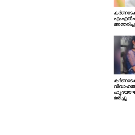
കര്‍ണാട
എംഎല്‍എ 
അന്തരിച്ച
കര്‍ണാടക
വിവാഹത്
ഹൃദയാഘാത
മരിച്ചു