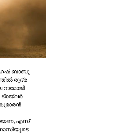
ഹേഷ് ബാബു
തിൽ രുദ്ര
െ റാമോജി
 ട്രയ്ലർ
ുകുമാരൻ
രായണ, എസ്
രണാസിയുടെ