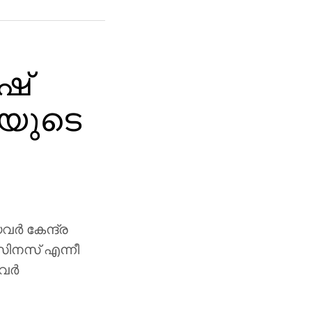
ഷ്
യുടെ
വർ കേന്ദ്ര
സിനസ് എന്നീ
ിവർ