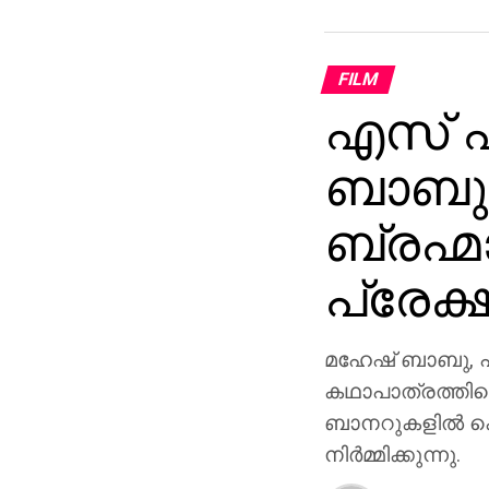
FILM
എസ് എ
ബാബു 
ബ്രഹ്മ
പ്രേക്
മഹേഷ് ബാബു, പ്
കഥാപാത്രത്തിലെ
ബാനറുകളിൽ ക
നിർമ്മിക്കുന്നു.