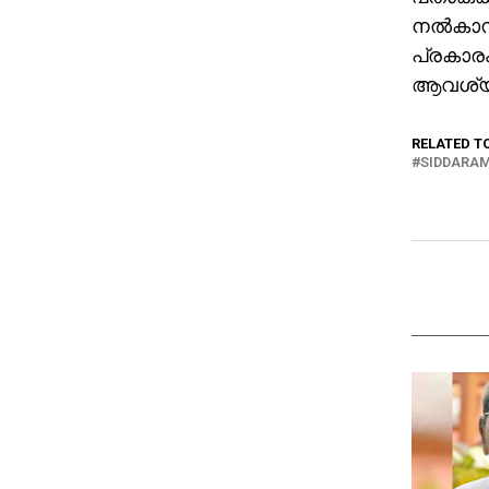
നല്‍കാന
പ്രകാരം
ആവശ്യപ
RELATED T
SIDDARA