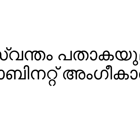
സ്വന്തം പതാകയു
ാബിനറ്റ് അംഗീകാ