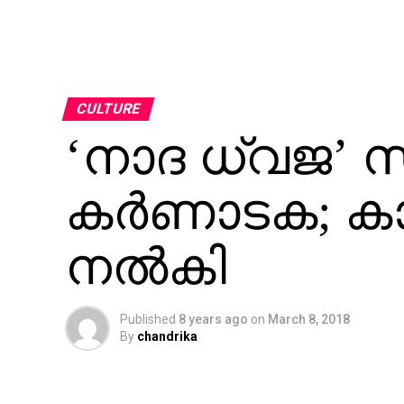
CULTURE
‘നാദ ധ്വജ’ 
കര്‍ണാടക; ക
നല്‍കി
Published
8 years ago
on
March 8, 2018
By
chandrika