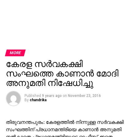
MORE
കേരള സര്‍വകക്ഷി
സംഘത്തെ കാണാന്‍ മോദി
അനുമതി നിഷേധിച്ചു
Published
9 years ago
on
November 23, 2016
By
chandrika
തിരുവനന്തപുരം: കേരളത്തില്‍ നിന്നുള്ള സര്‍വകക്ഷി
സംഘത്തിന് പ്രധാനമന്ത്രിയെ കാണാന്‍ അനുമതി
നല്‍കാതെ പ്രധാനമന്ത്രിയുടെ ഓഫീസ്. ഇതെ