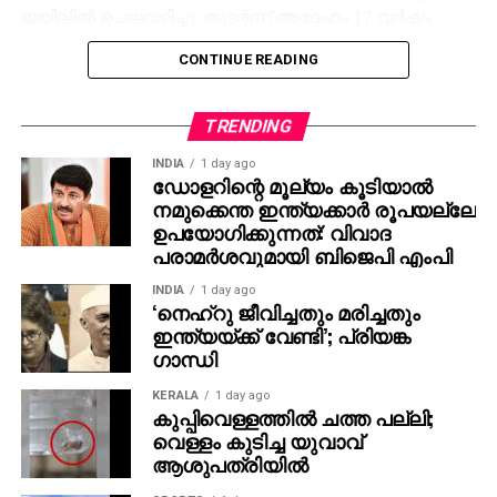
ജയിലിൽ ചെലവഴിച്ചു. തുടർന്ന് അദ്ദേഹം 17 വർഷം
പ്രധാനമന്ത്രിയായി സേവനമനുഷ്ഠിച്ചു. അദ്ദേഹം
CONTINUE READING
ഐഎസ്ആർഒ ആരംഭിച്ചില്ലായിരുന്നുവെങ്കിൽ
മംഗൾയാൻ ഉണ്ടാകുമായിരുന്നില്ല. അദ്ദേഹം
ഡിആർഡിഒ ആരംഭിച്ചില്ലെങ്കിൽ തേജസ്
TRENDING
ഉണ്ടാകുമായിരുന്നില്ല. ഐഐടികളും
INDIA
1 day ago
ഐഐഎമ്മുകളും ആരംഭിച്ചില്ലായിരുന്നുവെങ്കിൽ
ഡോളറിന്റെ മൂല്യം കൂടിയാല്‍
നമ്മൾ ഐടിയിൽ മുന്നിലാകുമായിരുന്നില്ലെന്നും
നമുക്കെന്ത ഇന്ത്യക്കാര്‍ രൂപയല്ലേ
പ്രിയങ്ക പ്രതികരിച്ചു.
ഉപയോഗിക്കുന്നത്: വിവാദ
പരാമര്‍ശവുമായി ബിജെപി എംപി
അതേസമയം വന്ദേമാതരത്തിന്റെ 150ാം വാർഷിക
INDIA
1 day ago
ചർച്ചയിലും ഏറ്റുമുട്ടി ഭരണപ്രതിപക്ഷ അംഗങ്ങൾ.
‘നെഹ്റു ജീവിച്ചതും മരിച്ചതും
നെഹ്റു വന്ദേമാതരത്തെ തകർക്കാൻ ശ്രമിച്ചുവെന്ന്
ഇന്ത്യയ്ക്ക് വേണ്ടി’; പ്രിയങ്ക
ഗാന്ധി
പ്രധാനമന്ത്രി പറഞ്ഞു. ജനകീയ വിഷയങ്ങൾ ചർച്ച
ചെയ്യാതെ പാർലമെന്റിൽ നടക്കുന്നത് ചരിത്രത്തെ
KERALA
1 day ago
വളച്ചൊടിക്കലെന്ന് കോൺഗ്രസും തിരിച്ചടിച്ചു.
കുപ്പിവെള്ളത്തില്‍ ചത്ത പല്ലി;
വെള്ളം കുടിച്ച യുവാവ്
ആശുപത്രിയില്‍