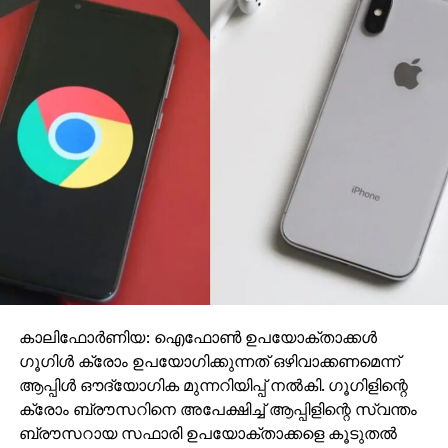
ഭരണ-പ്രതിപക്ഷഭേദമന്യ കടുത്ത
പ്രതിഷേധമുയര്‍ന്നു. സര്‍വകക്ഷി സംഘത്തിന് സമയം
അനുവദിക്കാത്തത് സംസ്ഥാനത്തോടുള്ള
അങ്ങേയറ്റത്തെ അനാദരവാണെന്ന് മുഖ്യമന്ത്രി
പിണറായി വിജയന്‍ പറഞ്ഞു. പ്രധാനമന്ത്രിയെ
കാണാന്‍ നിയമസഭ ഒറ്റക്കെട്ടായാണു തീരുമാനിച്ചത്.
രാഷ്ട്രീയമായ എതിര്‍പ്പു പ്രകടിപ്പിച്ചെങ്കിലും
പ്രധാനമന്ത്രിയെ കണ്ടു വിഷയം
ധരിപ്പിക്കണമെന്നായിരുന്നു ബി.ജെ.പി അംഗമായി ഒ.
രാജഗോപാല്‍ പോലും നിയമസഭയില്‍ ആവശ്യപ്പെട്ടത്.
കേരള നിയമസഭയുടെ വികാരം ഉള്‍ക്കൊള്ളാന്‍
കാലിഫോര്‍ണിയ: ഐഫോണ്‍ ഉപയോക്താക്കള്‍
പ്രധാനമന്ത്രി തയാറല്ല എന്നാണ് നടപടിയില്‍ നിന്ന്
ഗൂഗിള്‍ ക്രോം ഉപയോഗിക്കുന്നത് ഒഴിവാക്കണമെന്ന്
മനസിലാകുന്നത്. സംസ്ഥാനത്തെയും
ആപ്പിള്‍ ഔദ്യോഗിക മുന്നറിയിപ്പ് നല്‍കി. ഗൂഗിളിന്റെ
നിയമസഭയെയും അംഗീകരിക്കുകയെന്ന മര്യാദ
ക്രോം ബ്രൗസറിനെ അപേക്ഷിച്ച് ആപ്പിളിന്റെ സ്വന്തം
കേന്ദ്ര സര്‍ക്കാരുകള്‍ കാണിക്കാറുള്ളതാണ്. എന്നാല്‍,
ബ്രൗസറായ സഫാരി ഉപയോക്താക്കളെ കൂടുതല്‍
തനിക്ക് ഇതൊന്നും ബാധകമല്ല എന്ന നിലപാടാണ്