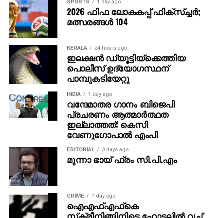
SPORTS
1 day ago
2026 ഫിഫ ലോകകപ്പ് ഫിക്‌സ്ച്ചര്‍;
മത്സരങ്ങള്‍ 104
KERALA
24 hours ago
ഇലക്ഷൻ ഡ്യൂട്ടിയ്ക്കെത്തിയ
പൊലീസ് ഉദ്യോഗസ്ഥന്
പാമ്പുകടിയേറ്റു
INDIA
1 day ago
വന്ദേമാതര ഗാനം ബിജെപി
പ്രചരണം ആത്മാര്‍ത്ഥത
ഇല്ലാത്തത്: കെസി
വേണുഗോപാല്‍ എംപി
EDITORIAL
3 days ago
മുന്നാ ഭായ് ഫ്രം സി.പി.എം
CRIME
1 day ago
ഐഎഫ്എഫ്‌കെ
സ്‌ക്രീനിങ്ങിനിടെ ഹോട്ടലില്‍ വച്ച്