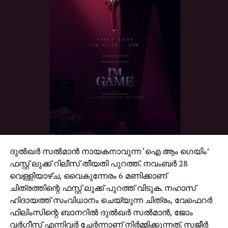
വ്യക്തമാക്കിയിരുന്നു. കിരീടത്തിന്റെ തുടര്‍ച്ചയായിരുന്ന
ചെങ്കോല്‍ ഈ സ്വീകാര്യതയിലേക്കുയര്‍ന്നില്ല
എന്നും അവര്‍ പറഞ്ഞിരുന്നു. ലോഹിതദാസിന്റെ
തിരക്കഥയും സിബി മലയില്‍ സംവിധാനം ചെയ്ത
സംവിധാന മികവും ഒന്നിച്ചെത്തി 1989 ജൂലൈ ഏഴിന്
പുറത്തിറങ്ങിയ കിരീടം, ഒരു യുവാവിന്റെ ജീവിതം
സാഹചര്യങ്ങള്‍ എങ്ങനെ വഴിമാറിക്കുന്നു എന്നതിന്റെ
കടുത്ത സാമൂഹിക-വൈകാരിക അവതരണമാണ്. ഈ
ചിത്രത്തിലെ അഭിനയത്തിന് മോഹന്‍ലാലിന് ദേശീയ
ചലച്ചിത്ര പുരസ്‌കാരത്തില്‍ പ്രത്യേക പരാമര്‍ശം
ലഭിച്ചിരുന്നു. മോഹന്‍ലാല്‍ അഭിനയിച്ച ‘ഭരതം’
ഉള്‍പ്പെടെ നിരവധി ക്ലാസിക് സിനിമകളുടെ
ദുല്‍ഖര്‍ സല്‍മാന്‍ നായകനാവുന്ന ‘ഐ ആം ഗെയിം’
റെസ്റ്ററേഷന്‍ നടപടികളും ഇപ്പോള്‍
ഫസ്റ്റ് ലുക്ക് റിലീസ് തീയതി പുറത്ത്. നവംബര്‍ 28
അവസാനഘട്ടത്തിലാണ്.
വെള്ളിയാഴ്ച, വൈകുന്നേരം 6 മണിക്കാണ്
ചിത്രത്തിന്റെ ഫസ്റ്റ് ലുക്ക് പുറത്ത് വിടുക. നഹാസ്
ഹിദായത്ത് സംവിധാനം ചെയ്യുന്ന ചിത്രം, വേഫെറര്‍
ഫിലിംസിന്റെ ബാനറില്‍ ദുല്‍ഖര്‍ സല്‍മാന്‍, ജോം
വര്‍ഗീസ് എന്നിവര്‍ ചേര്‍ന്നാണ് നിര്‍മ്മിക്കുന്നത്. സജീര്‍