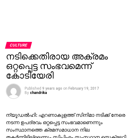
CULTURE
നടിക്കെതിരായ അക്രമം
ഒറ്റപ്പെട്ട സംഭവമെന്ന്
കോടിയേരി
Published
9 years ago
on
February 19, 2017
By
chandrika
ന്യൂഡല്‍ഹി: എറണാകുളത്ത് സിനിമാ നടിക്ക് നേരെ
നടന്ന ഉപദ്രവം ഒറ്റപ്പെട്ട സംഭവമാണെന്നും
സംസ്ഥാനത്തെ ക്രമസമാധാന നില
തകര്‍ന്നിട്ടില്ലെന്നും സിപിഎം സംസ്ഥാന സെക്രട്ടറി