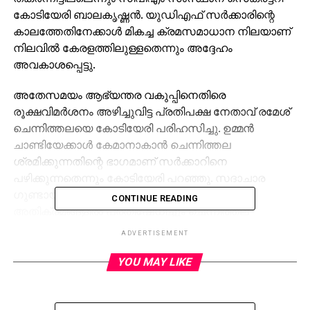
കോടിയേരി ബാലകൃഷ്ണന്‍. യുഡിഎഫ് സര്‍ക്കാരിന്റെ
കാലത്തേതിനേക്കാള്‍ മികച്ച ക്രമസമാധാന നിലയാണ്
നിലവില്‍ കേരളത്തിലുള്ളതെന്നും അദ്ദേഹം
അവകാശപ്പെട്ടു.
അതേസമയം ആഭ്യന്തര വകുപ്പിനെതിരെ
രൂക്ഷവിമര്‍ശനം അഴിച്ചുവിട്ട പ്രതിപക്ഷ നേതാവ് രമേശ്
ചെന്നിത്തലയെ കോടിയേരി പരിഹസിച്ചു. ഉമ്മന്‍
ചാണ്ടിയേക്കാള്‍ കേമാനാകാന്‍ ചെന്നിത്തല
ശ്രമിക്കുന്നതിന്റെ ഭാഗമാണ് സര്‍ക്കാറിനെ
പഴിക്കുന്നതെന്നും കോടിയേരി പറഞ്ഞു. സദാചാര
ഗുണ്ടായിസത്തിനും സ്ത്രീകള്‍ക്കെതിരെയുള്ള
CONTINUE READING
അതിക്രമങ്ങളില്‍ പ്രതിഷേധിച്ചും ചെന്നിത്തല
ഉപവാസം നടത്തിയിരുന്നു. ഇക്കാര്യം
ADVERTISEMENT
മുന്‍നിര്‍ത്തിയാണ് കോടിയേരിയുടെ പരിഹാസം.
YOU MAY LIKE
RELATED TOPICS:
UP NEXT