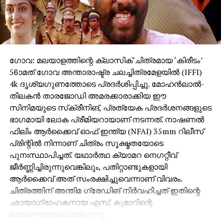
ക്രിയേറ്റീവ് പ്രൊഡ്യൂസർ-അജിത് ഭുരെ,
ഛായാഗ്രഹണം-ദേവേന്ദ്ര ഗോലത്കർ, സംഗീതം,
പശ്‌ചാത്തല സംഗീതം- എ വി.പ്രഫുൽചന്ദ്ര, എഡിറ്റർ-
ഫൈസൽ മഹാദിക്, ഗാനരചന, സംഭാഷണം-ഗുരു
താക്കൂർ, ഓൺ സെറ്റ് എഡിറ്റർ-സുദർശൻ സത്പുതേ,
ഗോവ: മലയാളത്തിന്റെ ക്ലാസിക് ചിത്രമായ ‘കിരീടം’
സൌണ്ട് ഡിസൈൻ-ശിശിർ ചൌസാൽക്കർ, അക്ഷയ്
56ാമത് ഗോവ അന്താരാഷ്ട്ര ചലച്ചിത്രമേളയില്‍ (IFFI)
വൈദ്യ, പ്രൊഡക്ഷൻ ഡിസൈൻ-സഞ്ജീവ് റാണെ,
4k ദൃശ്യഗുണത്തോടെ പ്രദര്‍ശിപ്പിച്ചു. മോഹന്‍ലാല്‍-
കോസ്റ്റ്യൂം ഡിസൈൻ-സച്ചിൻ ലോവലേക്കർ, മേക്കപ്പ്
തിലകന്‍ താരജോഡി അമരക്കാരാക്കിയ ഈ
ഡിസൈൻ-രോഹിത് മഹാദിക്, എക്സിക്യൂട്ടീവ്
സിനിമയുടെ സ്‌ക്രീനിങ്, പ്രത്യേക പ്രദര്‍ശനങ്ങളുടെ
പ്രൊഡ്യൂസർ-ചന്ദ്രശേഖർ നന്നവെയർ,
ഭാഗമായി ലോക പ്രീമിയറായാണ് നടന്നത്. നാഷണല്‍
നൃത്തസംവിധായക-സോണിയ പാർച്ചൂരെ, പൂജ കാലെ,
ഫിലിം ആര്‍ക്കൈവ് ഓഫ് ഇന്ത്യ (NFAI) 35mm റിലീസ്
പോസ്റ്റ് പ്രൊഡക്ഷൻ സൂപ്പർവൈസർ-സിദ്ധാന്ത്
പ്രിന്റില്‍ നിന്നാണ് ചിത്രം സൂക്ഷ്മതയോടെ
പാട്ടീൽ, കൺസെപ്റ്റ് ആർട്ട്-ആശിഷ് ബോയാനെ,
പുനഃസ്ഥാപിച്ചത്. യഥാര്‍ത്ഥ ക്യാമറ നെഗറ്റീവ്
നിർമ്മാണ ടീം- വിക്രാന്ത് ഷിൻഡെ, അക്ഷയ്
ജീര്‍ണ്ണിച്ചിരുന്നുവെങ്കിലും, പതിറ്റാണ്ടുകളായി
കോലാപൂർക്കർ, സിദ്ധാർത്ഥ ശങ്കര, നരേന്ദ്ര റാസൽ,
ആര്‍ക്കൈവ് അത് സംരക്ഷിച്ചുവെന്നാണ് വിവരം.
സംവിധാന ടീം- മോഹിത് കുണ്ടെ, സിദ്ധാന്ത് പാട്ടീൽ,
ചിത്രത്തിന് അന്തിമ ഗ്രേഡിങ് നിര്‍വഹിച്ചത് ഇതിന്റെ
ഹൃതുജ വാസൈകർ, ആശിഷ് മോറെ, റീ-
ഛായാഗ്രാഹകനായ എസ്. കുമാറിന്റെ
റെക്കോർഡിംഗ്-വിത്തൽ ഗോർ, ആക്ഷൻ-ബികാഷ്
മേല്‍നോട്ടത്തിലായിരുന്നു.