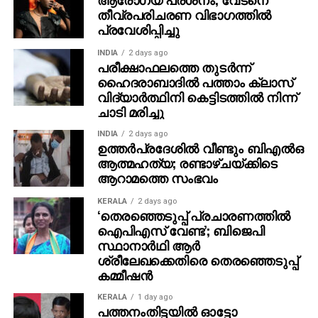
തീവ്രപരിചരണ വിഭാഗത്തില്‍
കൂടിയാണ് ‘ഐ ആം ഗെയിം’.
പ്രവേശിപ്പിച്ചു
ഛായാഗ്രഹണം- ജിംഷി ഖാലിദ്, സംഗീതം- ജേക്‌സ്
INDIA
2 days ago
ബിജോയ്, എഡിറ്റിംഗ്- ചമന്‍ ചാക്കോ, പ്രൊഡക്ഷന്‍
പരീക്ഷാഫലത്തെ തുടര്‍ന്ന്
ഡിസൈനര്‍- അജയന്‍ ചാലിശ്ശേരി, മേക്കപ്പ് –
ഹൈദരാബാദില്‍ പത്താം ക്ലാസ്
വിദ്യാര്‍ത്ഥിനി കെട്ടിടത്തില്‍ നിന്ന്
റോണക്‌സ് സേവ്യര്‍. കോസ്റ്റ്യൂം- മഷര്‍ ഹംസ,
ചാടി മരിച്ചു
പ്രൊഡക്ഷന്‍ കണ്‍ട്രോളര്‍- ദീപക് പരമേശ്വരന്‍,
അസോസിയേറ്റ് ഡയറക്ടര്‍- രോഹിത് ചന്ദ്രശേഖര്‍.
INDIA
2 days ago
ഉത്തര്‍പ്രദേശില്‍ വീണ്ടും ബിഎല്‍ഒ
ഗാനരചന- മനു മഞ്ജിത്ത്, വിനായക് ശശികുമാര്‍, VFX –
ആത്മഹത്യ; രണ്ടാഴ്ചയ്ക്കിടെ
തൗഫീഖ് – എഗ്വൈറ്റ്, പോസ്റ്റര്‍ ഡിസൈന്‍- ടെന്‍
ആറാമത്തെ സംഭവം
പോയിന്റ്, സൗണ്ട് ഡിസൈന്‍- സിങ്ക് സിനിമ, സൗണ്ട്
മിക്‌സ് – കണ്ണന്‍ ഗണപത്, സ്റ്റില്‍സ്- എസ് ബി കെ,
KERALA
2 days ago
‘തെരഞ്ഞെടുപ്പ് പ്രചാരണത്തിൽ
പിആര്‍ഒ- ശബരി
ഐപിഎസ് വേണ്ട’; ബിജെപി
സ്ഥാനാർഥി ആർ
ശ്രീലേഖക്കെതിരെ തെരഞ്ഞെടുപ്പ്
കമ്മീഷൻ
KERALA
1 day ago
പത്തനംതിട്ടയില്‍ ഓട്ടോ