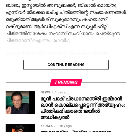
ബാബ, ഇസ്മായില്‍ അബൂബക്കര്‍, ബിലാല്‍ മൊയ്തു
എന്നിവര്‍ തിരക്കഥ രചിച്ച ചിത്രത്തിന്റെ സംഭാഷണങ്ങള്‍
ഒരുക്കിയത് ആദര്‍ശ് സുകുമാരനും ഷഹബാസ്
റഷീദുമാണ്. ആര്‍ഡിഎക്‌സ് എന്ന സൂപ്പര്‍ ഹിറ്റ്
ചിത്രത്തിന് ശേഷം നഹാസ് സംവിധാനം ചെയ്യുന്ന
ചിത്രമാണ് ‘ഐ ആം ഗെയിം’.
ഇപ്പൊള്‍ ഈ ബിഗ് ബഡ്ജറ്റ് ആക്ഷന്‍ ത്രില്ലര്‍
ചിത്രത്തിന്റെ ചിത്രീകരണം പുരോഗമിക്കുകയാണ്.
CONTINUE READING
ദുല്‍ഖര്‍ സല്‍മാന്റെ നാല്പതാം ചിത്രമായി ഒരുക്കുന്ന
‘ഐ ആം ഗെയിം’ ല്‍ ദുല്‍ഖര്‍ സല്‍മാനൊപ്പം ആന്റണി
വര്‍ഗീസ്, തമിഴ് നടനും സംവിധായകനുമായ മിഷ്‌കിന്‍,
TRENDING
കതിര്‍, പാര്‍ത്ഥ് തിവാരി, തമിഴ് നായികാ താരം
NEWS
1 day ago
സംയുക്ത വിശ്വനാഥന്‍ എന്നിവരും വേഷമിടുന്നുണ്ട്.
മുന്‍ പാക് പ്രധാനമന്ത്രി ഇമ്രാന്‍
കബാലി, കെജിഎഫ് സീരിസ്, കൈതി, വിക്രം, ലിയോ,
ഖാന്‍ കൊല്ലപ്പെട്ടെന്ന് അഭ്യൂഹം;
സലാര്‍ എന്നീ പാന്‍ ഇന്ത്യന്‍ ചിത്രങ്ങളുടെ സംഘട്ടന
പ്രതികരിക്കാതെ ജയില്‍
അധികൃതര്‍
സംവിധാനം നിര്‍വഹിച്ചിട്ടുള്ള അന്‍പറിവ് മാസ്റ്റേഴ്‌സ്
‘ആര്‍ഡിഎക്‌സ്’ എന്ന ചിത്രത്തിന് ശേഷം വീണ്ടും
KERALA
1 day ago
നഹാസ് ഹിദായത്തുമായി കൈകോര്‍ക്കുന്ന ചിത്രം
ആരോഗ്യ പ്രശ്‌നം; വേടനെ