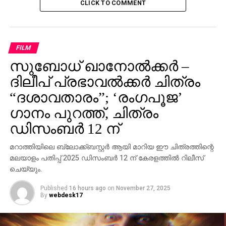
പള്‍സര്‍ സുനി എന്റെ പഴയ
CLICK TO COMMENT
ഡ്രൈവര്‍,ജോലിയില്‍ നിന്ന് ഒഴിവാക്കിയതാണ്:
മുകേഷ്
DON'T MISS
FILM
നടിയെ തട്ടിക്കൊണ്ടുപോയ കേസ്: രണ്ടു പേര്‍
കൂടി പിടിയില്‍
സുബോധ് ഖാനോൽക്കർ –
ദിലീപ് പ്രഭാവൽക്കർ ചിത്രം
“ദശാവതാരം”; ‘രംഗപൂജ’
ഗാനം പുറത്ത്, ചിത്രം
ഡിസംബർ 12 ന്
മറാത്തിയിലെ ബ്ലോക്ക്ബസ്റ്റർ ആയി മാറിയ ഈ ചിത്രത്തിന്റെ
മലയാളം പതിപ്പ് 2025 ഡിസംബർ 12 ന് കേരളത്തിൽ റിലീസ്
ചെയ്യും.
Published
16 hours ago
on
November 27, 2025
By
webdesk17