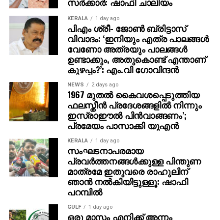
ന് ടിപ്പണ്ണയെ ഷഹാപൂരിനടുത്തുള്ള ഒരു
KERALA
1 day ago
വനപ്രദേശത്തേക്ക് കൊണ്ടുപോയി. അവിടെവച്ച്
പിഎം ശ്രീ- ജോണ്‍ ബ്രിട്ടാസ്
കൊലപ്പെടുത്തി മൃതദേഹം കത്തിക്കാന്‍ ശ്രമിച്ച ശേഷം
വിവാദം: ‘ഇനിയും എത്ര പാലങ്ങള്‍
ഹൈവേയ്ക്ക് സമീപം ഉപേക്ഷിക്കുകയായിരുന്നു.
വേണോ അത്രയും പാലങ്ങള്‍
ചോദ്യം ചെയ്യലില്‍, സഹോദരി ഹസീനയുടെ
ഉണ്ടാക്കും, അതുകൊണ്ട് എന്താണ്
കുഴപ്പം?’: എം.വി ഗോവിന്ദന്‍
നിര്‍ദ്ദേശപ്രകാരമാണ് കൊലപാതകം നടത്തിയതെന്ന്
ഫയാസ് സമ്മതിച്ചു.
NEWS
2 days ago
1967 മുതല്‍ കൈവശപ്പെടുത്തിയ
ഫലസ്തീന്‍ പ്രദേശങ്ങളില്‍ നിന്നും
ഇസ്രാഈല്‍ പിന്‍വാങ്ങണം’;
പ്രമേയം പാസാക്കി യുഎന്‍
KERALA
1 day ago
സംഘടനാപരമായ
പ്രവര്‍ത്തനങ്ങള്‍ക്കുള്ള പിന്തുണ
മാത്രമേ ഇതുവരെ രാഹുലിന്
ഞാന്‍ നല്‍കിയിട്ടുള്ളൂ: ഷാഫി
പറമ്പില്‍
GULF
1 day ago
ഒരു മാസം എനിക്ക് അന്നം