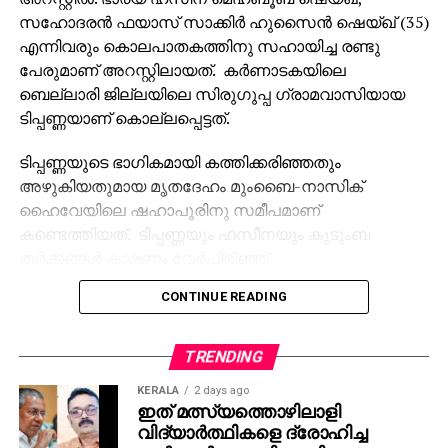
സഹോദരന്‍ ഫയാസ് സാക്കിര്‍ ഹുസൈന്‍ ഷെയ്ഖ് (35)
എന്നിവരും കൊലപാതകത്തിനു സഹായിച്ച രണ്ടു
പേരുമാണ് അറസ്റ്റിലായത്. കര്‍ണാടകയിലെ
ബെല്ലാരി ജില്ലയിലെ സിരുഗുപ്പ ഗ്രാമവാസിയായ
ടിപ്പണ്ണയാണ് കൊല്ലപ്പെട്ടത്.
ടിപ്പണ്ണയുടെ ഭാഗികമായി കത്തിക്കരിഞ്ഞതും
അഴുകിയതുമായ മൃതദേഹം മുംബൈ-നാസിക്
ഹൈവേയിലെ ഷഹാപൂരിനു സമീപമാണ്
കണ്ടെത്തിയത്. ടിപ്പണ്ണയും ഹസീനയും കുടുംബ
തര്‍ക്കങ്ങള്‍ കാരണം വേര്‍പിരിഞ്ഞ്
താമസിക്കുകയായിരുന്നു. ഇതിനുപിന്നാലെ ഹസീന
CONTINUE READING
ടിപ്പണ്ണയോട് വിവാഹമോചനം ആവശ്യപ്പെട്ടു. എന്നാല്‍
വിവാഹ മോചനത്തിനു ടിപ്പണ്ണ വിസമ്മതിച്ചതാണ്
കൊലപാതകത്തിനു കാരണമെന്ന് ഷഹാപൂര്‍ പൊലീസ്
TRENDING
സ്റ്റേഷനിലെ ഇന്‍സ്‌പെക്ടര്‍ മുകേഷ് ധാഗെ പറഞ്ഞു.
KERALA
2 days ago
ഇത് മത്സ്യത്തൊഴിലാളി
ഹസീനയുടെ നിര്‍ദ്ദേശപ്രകാരം, ഓട്ടോറിക്ഷാ
വിദ്യാര്‍ത്ഥികളെ ദ്രോഹിച്ച
ഡ്രൈവറായ സഹോദരനും കൂട്ടാളികളും നവംബര്‍ 17
സര്‍ക്കാര്‍: ഷാഫി ചാലിയം