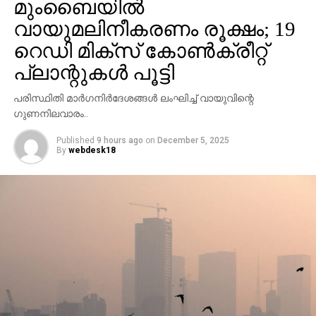
മുംബൈയില്‍
പൂര്‍ണമായിക്കൊണ്ടിരിക്കുന്ന സമയത്താണ് അപകടം.
സംഭവത്തെ തുടര്‍ന്ന് ഗതാഗതത്തിന്
വായുമലിനീകരണം രൂക്ഷം; 19
നിയന്ത്രണമേര്‍പ്പെടുത്തിയിട്ടുണ്ട്. വാഹനങ്ങള്‍ തീരദേശ
റെഡി മിക്‌സ് കോണ്‍ക്രീറ്റ്
പാതവഴി തിരിച്ചുവിടുന്നുണ്ട്. സംഭത്തില്‍ അന്വേഷണം
പ്ലാന്റുകള്‍ പൂട്ടി
വേണമെന്ന് സംസ്ഥാന പൊതുമരാമത്ത് മന്ത്രി മുഹമ്മദ്
റിയാസ് ആവശ്യപ്പെട്ടു.
പരിസ്ഥിതി മാര്‍ഗനിര്‍ദേശങ്ങള്‍ ലംഘിച്ച് വായുവിന്റെ
ഗുണനിലവാരം..
Published
9 hours ago
on
December 5, 2025
By
webdesk18