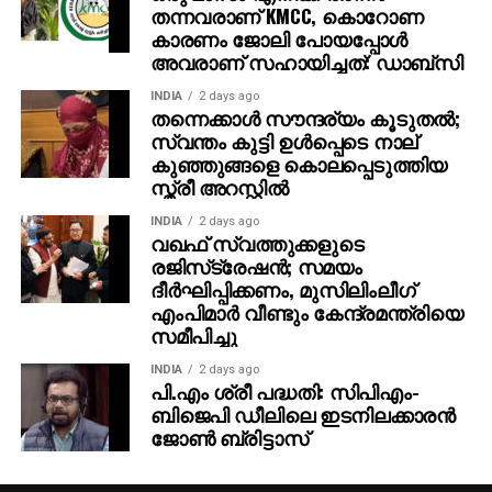
തന്നവരാണ് KMCC, കൊറോണ
കാരണം ജോലി പോയപ്പോൾ
അവരാണ് സഹായിച്ചത്: ഡാബ്സി
INDIA
2 days ago
തന്നെക്കാള്‍ സൗന്ദര്യം കൂടുതല്‍;
സ്വന്തം കുട്ടി ഉള്‍പ്പെടെ നാല്
കുഞ്ഞുങ്ങളെ കൊലപ്പെടുത്തിയ
സ്ത്രീ അറസ്റ്റില്‍
INDIA
2 days ago
വഖഫ് സ്വത്തുക്കളുടെ
രജിസ്‌ട്രേഷന്‍; സമയം
ദീര്‍ഘിപ്പിക്കണം, മുസിലിംലീഗ്
എംപിമാര്‍ വീണ്ടും കേന്ദ്രമന്ത്രിയെ
സമീപിച്ചു
INDIA
2 days ago
പി.എം ശ്രീ പദ്ധതി: സിപിഎം-
ബിജെപി ഡീലിലെ ഇടനിലക്കാരന്‍
ജോണ്‍ ബ്രിട്ടാസ്‌