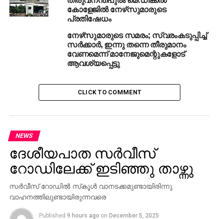
കോളേജില്‍ നേഴ്‌സുമാരുടെ
പ്രതിഷേധം
RELATED TOPICS:
NURSES STRIKE
നേഴ്‌സുമാരുടെ സമരം; സ്വരംകടുപ്പിച്ച്
UP NEXT
സര്‍ക്കാര്‍, ഇന്നു തന്നെ തീരുമാനം
ഡ്രൈവിങ് ലൈസന്‍സും ആധാറുമായി
വേണമെന്ന് മാനേജുമെന്റുകളോട്
ബന്ധിപ്പിക്കുന്നതായി കേന്ദ്രമന്ത്രി
ആവശ്യപ്പെട്ടു
DON'T MISS
റോഹിന്‍ഗ്യന്‍ അഭയാര്‍ത്ഥികള്‍ക്ക്
ഭക്ഷണമൊരുക്കി സിഖ് സംഘം
CLICK TO COMMENT
NEWS
ദേശീയപാത സര്‍വീസ്
റോഡിലേക്ക് ഇടിഞ്ഞു താഴ്ന്നു
സര്‍വീസ് റോഡില്‍ സ്‌കൂള്‍ വാനടക്കമുണ്ടായിരിന്നു.
വാഹനത്തിലുണ്ടായിരുന്നവരെ
Published
9 hours ago
on
December 5, 2025