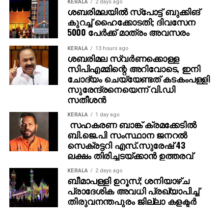
KERALA
2 days ago
ശബരിമലയില്‍ സ്‌പോട്ട് ബുക്കിങ്
കുറച്ച് ഹൈക്കോടതി; ദിവസേന
5000 പേര്‍ക്ക് മാത്രം അവസരം
KERALA
13 hours ago
ശബരിമല സ്വര്‍ണക്കൊള്ള
സിപിഎമ്മിന്റെ അറിവോടെ, ഇനി
ചോദ്യം ചെയ്യേണ്ടത് കടകംപള്ളി
സുരേന്ദ്രനെയെന്ന് വി.ഡി
സതീശന്‍
KERALA
1 day ago
സഹകരണ ബാങ്ക് ക്രമക്കേടില്‍
ബി.ജെ.പി സംസ്ഥാന ജനറല്‍
സെക്രട്ടറി എസ്.സുരേഷ് 43
ലക്ഷം തിരിച്ചടയ്ക്കാന്‍ ഉത്തരവ്
KERALA
2 days ago
ബീമാപള്ളി ഉറൂസ്; ശനിയാഴ്ച
പ്രാദേശിക അവധി പ്രഖ്യാപിച്ച്
തിരുവനന്തപുരം ജില്ലാ കളക്ടര്‍