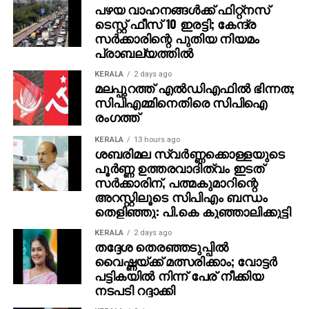
നിര്‍ദേശിച്ചതെന്നും അദ്ദേഹം വെളിപ്പെടുത്തി. ജിതിന്‍
പഴയ വാഹനങ്ങള്‍ക്ക് ഫിറ്റ്‌നസ്
ടെസ്റ്റ് ഫീസ് 10 ഇരട്ടി; കേന്ദ്ര
കെ. ജോസ് പറഞ്ഞു പോലെ, വിനായകന്‍ അവതരിപ്പിച്ച
സര്‍ക്കാരിന്റെ പുതിയ നിയമം
വേഷം തന്നെയാണ് ആദ്യം പൃഥ്വിരാജിന്
പ്രാബല്യത്തില്‍
പരിഗണിച്ചത്. മമ്മൂട്ടി കമ്പനി നിര്‍മിച്ച ‘കളങ്കാവല്‍’
നവംബര്‍ 27ന് തീയേറ്ററുകളില്‍ റിലീസ് ചെയ്യും.
KERALA
2 days ago
മലപ്പുറത്ത് എല്‍ഡിഎഫില്‍ ഭിന്നത;
സിപിഎമ്മിനെതിരെ സിപിഐ
രംഗത്ത്
KERALA
13 hours ago
ശബരിമല സ്വര്‍ണ്ണക്കൊള്ളയുടെ
പൂര്‍ണ്ണ ഉത്തരവാദിത്വം ഇടത്
സര്‍ക്കാരിന്, പത്മകുമാറിന്റെ
അറസ്റ്റിലൂടെ സിപിഎം ബന്ധം
തെളിഞ്ഞു: പി.കെ കുഞ്ഞാലിക്കുട്ടി
KERALA
2 days ago
തദ്ദേശ തെരഞ്ഞടുപ്പില്‍
വൈഷ്ണയ്ക്ക് മത്സരിക്കാം; വോട്ടര്‍
പട്ടികയില്‍ നിന്ന് പേര് നീക്കിയ
നടപടി റദ്ദാക്കി