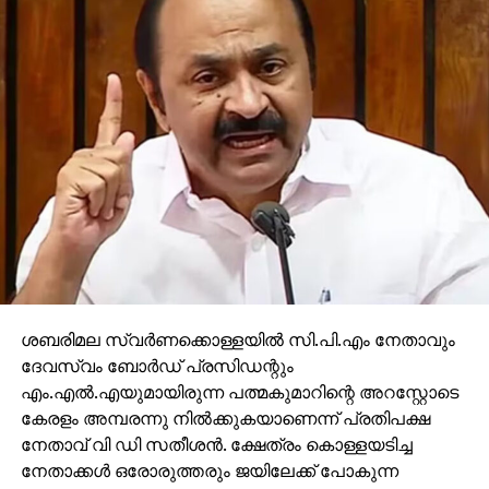
അനുവദിച്ച ഭൂമിയില്‍ ആവശ്യത്തിനല്ലാതെ
ഉപയോഗിക്കപ്പെടുന്ന ഭൂമി
തിരിച്ചെടുക്കണമെന്നാവശ്യപ്പെട്ട് വി.എസ്
അച്യുതാനന്ദന്‍ നല്‍കിയ കത്തില്‍ റിസര്‍ച്ച് സെന്റര്‍
ഇരിക്കുന്ന ഫ്‌ളാറ്റും പരാമര്‍ശിക്കുന്നുണ്ട്. സ്വകാര്യ
റിയല്‍ എസ്റ്റേറ്റ് കണ്‍സ്ട്രക്ഷന്‍ കമ്പനിയുമായി ചേര്‍ന്ന്
സ്ഥലത്ത് ഫ്‌ളാറ്റ് കെട്ടി വില്‍പ്പന നടത്തുന്നത്
നിയമപരമാണോയെന്ന് അന്വേഷിക്കണമെന്നാണ്
വി.എസ് റവന്യൂമന്ത്രിയോട് ആവശ്യപ്പെട്ടത്.
വി.എസിന്റെ കത്തിന്റെ അടിസ്ഥാനത്തില്‍ റവന്യൂ
മന്ത്രി അന്വേഷണവും പ്രഖ്യാപിച്ചു. ലോ അക്കാദമി
ഡയരക്ടറും ലക്ഷ്മിനായരുടെ പിതാവുമായ നാരായണന്‍
നായരുടെ സഹോദരനാണ് മുന്‍ എം.എല്‍.എ
ശബരിമല സ്വര്‍ണക്കൊള്ളയില്‍ സി.പി.എം നേതാവും
കോലിയക്കോട് കൃഷ്ണന്‍ നായര്‍. സംസ്ഥാന
ദേവസ്വം ബോര്‍ഡ് പ്രസിഡന്റും
നേതൃത്വവും കേന്ദ്ര കമ്മിറ്റിയും തമ്മിലുണ്ടാക്കിയ
എം.എല്‍.എയുമായിരുന്ന പത്മകുമാറിന്റെ അറസ്റ്റോടെ
ധാരണ പ്രകാരമാണ് വി.എസിനെ സംസ്ഥാന
കേരളം അമ്പരന്നു നില്‍ക്കുകയാണെന്ന് പ്രതിപക്ഷ
സമിതിയില്‍ ക്ഷണിതാവാക്കാനും നടപടി താക്കീതില്‍
നേതാവ് വി ഡി സതീശന്‍. ക്ഷേത്രം കൊള്ളയടിച്ച
ഒതുക്കാനും തീരുമാനിച്ചത്. എന്നാല്‍ കോലിയക്കോട്
നേതാക്കള്‍ ഒരോരുത്തരും ജയിലേക്ക് പോകുന്ന
കൃഷ്ണന്‍ നായര്‍ സംസ്ഥാന സമിതിയില്‍