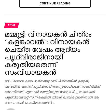
CONTINUE READING
സമയത്താണ് രാജമൗലി വിവാദമായി മാറിയ പ്രസ്താവന
നടത്തിയതെന്ന് പരാതിയില്‍ ചൂണ്ടിക്കാണിക്കുന്നു.
‘സംവിധായകന്‍ രാജമൗലി ഹിന്ദു മതവികാരങ്ങളെ
വൃണപ്പെടുത്തി എന്നാരോപിച്ച് പരാതി ലഭിച്ചിട്ടുണ്ട്.
FILM
ഇതുവരെ കേസായി രജിസ്റ്റര്‍ ചെയ്തിട്ടില്ല.
മമ്മൂട്ടി-വിനായകന്‍ ചിത്രം
സംഭവത്തിന്റെ നിജസ്ഥിതി പരിശോധിച്ചു വരുന്നു’ എന്ന്
‘കളങ്കാവല്‍’: വിനായകന്‍
വാരണസി പൊലീസിന്റെ വക്താവ് അറിയിച്ചു. ചടങ്ങില്‍
ചെയ്ത വേഷം ആദ്യം
പ്രധാന താരങ്ങള്‍ ആയിരുന്ന മഹേഷ് ബാബു,
പൃഥ്വിരാജിനായി
പൃഥ്വിരാജ് സുകുമാരന്‍, പ്രിയങ്ക ചോപ്ര എന്നിവരുടെ
കരുതിയതെന്ന്
സാന്നിധ്യം ഇവന്റിനെ ദേശീയ തലത്തില്‍ തന്നെ
ശ്രദ്ധേയമാക്കി. ചിത്രത്തില്‍ പ്രിയങ്ക ചോപ്ര
സംവിധായകന്‍
മന്ദാകിനിയായി, പൃഥ്വിരാജ് സുകുമാരന്‍ കുംബയായി
പ്രത്യക്ഷപ്പെടും. 2027ലെ സങ്ക്രാന്തി റിലീസിനായി
ണ്ട് പ്രധാന കഥാപാത്രങ്ങളാണ് ചിത്രത്തില്‍ ഉള്ളത്,
‘വാരണസി’ ഒരുക്കപ്പെടുന്നുണ്ട്. എന്നാല്‍
അവയില്‍ ഒന്നിന് പൃഥ്വിരാജ് അനുയോജ്യമെന്നാണ് ടീമിന്
തോന്നിയത്. എന്നാല്‍ മമ്മൂട്ടിയുടെ ഡേറ്റ് ലഭിച്ച സമയത്ത്
ചിത്രത്തെക്കാള്‍ വലിയ ചര്‍ച്ചയാകുന്നത്
പൃഥ്വിരാജ് മറ്റ് സിനിമകളില്‍ തിരക്കിലായിരുന്നതിനാല്‍ ആ
സംവിധായകന്റെ പ്രസ്താവനയും അതിനുശേഷം
വേഷം നടന്‍ ചെയ്യാനായില്ല.
ഉയര്‍ന്ന പ്രതിഷേധങ്ങളുമാണ്.