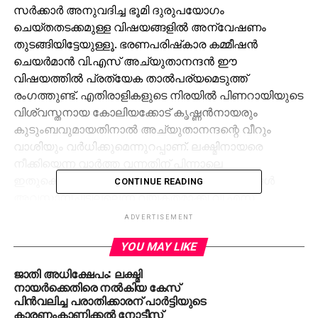
സര്‍ക്കാര്‍ അനുവദിച്ച ഭൂമി ദുരുപയോഗം
ചെയ്തതടക്കമുള്ള വിഷയങ്ങളില്‍ അന്വേഷണം
തുടങ്ങിയിട്ടേയുള്ളൂ. ഭരണപരിഷ്‌കാര കമ്മീഷന്‍
ചെയര്‍മാന്‍ വി.എസ് അച്യുതാനന്ദന്‍ ഈ
വിഷയത്തില്‍ പ്രത്യേക താല്‍പര്യമെടുത്ത്
രംഗത്തുണ്ട്. എതിരാളികളുടെ നിരയില്‍ പിണറായിയുടെ
വിശ്വസ്തനായ കോലിയക്കോട് കൃഷ്ണന്‍നായരും
കുടുംബവുമായതിനാല്‍ അച്യുതാനന്ദന്റെ വീറും
വാശിയും വര്‍ധിക്കുമെന്നുറപ്പാണ്. ലക്ഷ്മിനായരെ
നീക്കിയെന്ന വാര്‍ത്ത വന്നതിന് പിന്നാലെ
ഇതുകൊണ്ടുമാത്രം അക്കാദമിയിലെ പ്രശ്‌നങ്ങള്‍
CONTINUE READING
അവസാനിച്ചിട്ടില്ലെന്ന് വ്യക്തമാക്കി വി.എസ്
ആദ്യവെടി പൊട്ടിച്ചുകഴിഞ്ഞു. അക്കാദമിക്ക് നല്‍കിയ
ADVERTISEMENT
ഭൂമി തിരിച്ചെടുക്കണമെന്നതടക്കമുള്ള ആവശ്യങ്ങളാണ്
YOU MAY LIKE
വി.എസ് ഉന്നയിച്ചിരിക്കുന്നത്.
ജാതി അധിക്ഷേപം: ലക്ഷ്മി
തൃശൂര്‍ പാമ്പാടി നെഹ്‌റു കോളജിലെ ജിഷ്ണുവിന്റെ
നായര്‍ക്കെതിരെ നല്‍കിയ കേസ്
ആത്മഹത്യയോടെ കേരളത്തിലുടനീളമുള്ള
പിന്‍വലിച്ച പരാതിക്കാരന് പാര്‍ട്ടിയുടെ
കാരണംകാണിക്കല്‍ നോട്ടീസ്
സ്വാശ്രയ കോളജുകളില്‍ അലയടിച്ച വിദ്യാര്‍ത്ഥി