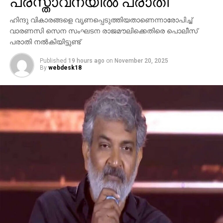
പ്രസ്താവനയില്‍ പരാതി
ഹിന്ദു വികാരങ്ങളെ വൃണപ്പെടുത്തിയതാണെന്നാരോപിച്ച്
വാരണസി സെന സംഘടന രാജമൗലിക്കെതിരെ പൊലീസ്
പരാതി നല്‍കിയിട്ടുണ്ട്
Published
19 hours ago
on
November 20, 2025
By
webdesk18