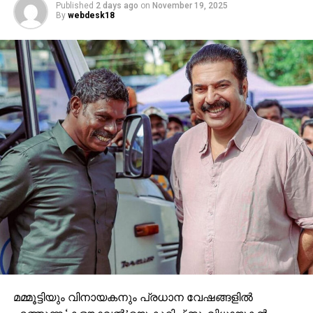
Published
2 days ago
on
November 19, 2025
By
webdesk18
മമ്മൂട്ടിയും വിനായകനും പ്രധാന വേഷങ്ങളില്‍