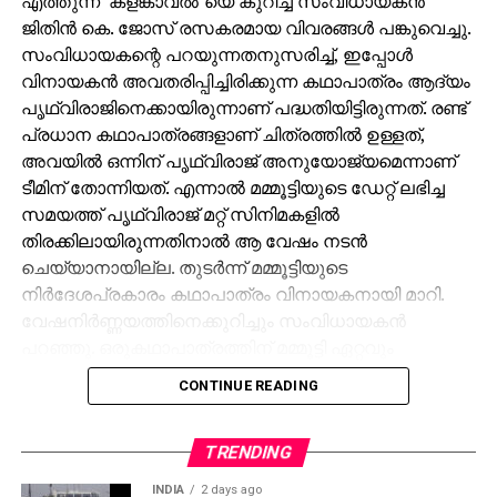
എത്തുന്ന ‘കളങ്കാവല്‍’യെ കുറിച്ച് സംവിധായകന്‍
ജിതിന്‍ കെ. ജോസ് രസകരമായ വിവരങ്ങള്‍ പങ്കുവെച്ചു.
സംവിധായകന്റെ പറയുന്നതനുസരിച്ച്, ഇപ്പോള്‍
വിനായകന്‍ അവതരിപ്പിച്ചിരിക്കുന്ന കഥാപാത്രം ആദ്യം
പൃഥ്വിരാജിനെക്കായിരുന്നാണ് പദ്ധതിയിട്ടിരുന്നത്. രണ്ട്
പ്രധാന കഥാപാത്രങ്ങളാണ് ചിത്രത്തില്‍ ഉള്ളത്,
അവയില്‍ ഒന്നിന് പൃഥ്വിരാജ് അനുയോജ്യമെന്നാണ്
ടീമിന് തോന്നിയത്. എന്നാല്‍ മമ്മൂട്ടിയുടെ ഡേറ്റ് ലഭിച്ച
സമയത്ത് പൃഥ്വിരാജ് മറ്റ് സിനിമകളില്‍
തിരക്കിലായിരുന്നതിനാല്‍ ആ വേഷം നടന്‍
ചെയ്യാനായില്ല. തുടര്‍ന്ന് മമ്മൂട്ടിയുടെ
നിര്‍ദേശപ്രകാരം കഥാപാത്രം വിനായകനായി മാറി.
വേഷനിര്‍ണ്ണയത്തിനെക്കുറിച്ചും സംവിധായകന്‍
പറഞ്ഞു. ഒരുകഥാപാത്രത്തിന് മമ്മൂട്ടി ഏറ്റവും
അനുയോജ്യനാണെന്ന് തോന്നിയതിനാല്‍
CONTINUE READING
എക്‌സിക്യൂട്ടീവ് പ്രൊഡ്യൂസര്‍ വിവേക് ദാമോദരന്‍
വഴിയാണ് മമ്മൂട്ടിയെ സമീപിച്ചത്. ഇതിനകം തന്നെ
തങ്ങള്‍ക്ക് മനസ്സിലുണ്ടായിരുന്നതുപോലെ തന്നെയാണ്
TRENDING
പൃഥ്വിരാജും ആ വേഷം മമ്മൂക്ക ചെയ്യണം എന്ന്
INDIA
2 days ago