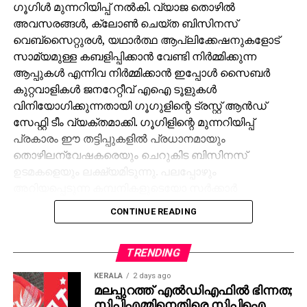
ഗൂഗിള്‍ മുന്നറിയിപ്പ് നല്‍കി. വ്യാജ തൊഴില്‍
അവസരങ്ങള്‍, ക്ലോണ്‍ ചെയ്ത ബിസിനസ്
വെബ്‌സൈറ്റുരള്‍, യഥാര്‍ത്ഥ ആപ്ലിക്കേഷനുകളോട്
സാമ്യമുള്ള കബളിപ്പിക്കാന്‍ വേണ്ടി നിര്‍മ്മിക്കുന്ന
ആപ്പുകള്‍ എന്നിവ നിര്‍മ്മിക്കാന്‍ ഇപ്പോള്‍ സൈബര്‍
കുറ്റവാളികള്‍ ജനറേറ്റീവ് എഐ ടൂളുകള്‍
വിനിയോഗിക്കുന്നതായി ഗൂഗുളിന്റെ ട്രസ്റ്റ് ആന്‍ഡ്
സേഫ്റ്റി ടീം വ്യക്തമാക്കി. ഗൂഗിളിന്റെ മുന്നറിയിപ്പ്
പ്രകാരം ഈ തട്ടിപ്പുകളില്‍ പ്രധാനമായും
തൊഴിലന്വേഷകരെയും ചെറുകിട ബിസിനസ്
ഉടമകളെയും ലക്ഷ്യമിടുന്നു. പലപ്പോഴും
അറിയപ്പെടുന്ന കമ്പനികളുടെയോ സര്‍ക്കാര്‍
ഏജന്‍സികളുടെയോ പേരില്‍ വ്യാജ ജോലി
CONTINUE READING
ലിസ്റ്റിംഗുകള്‍ സൃഷ്ടിക്കപ്പെടുന്നു. ഇരകളോട്
വ്യക്തിഗത വിവരങ്ങള്‍ പങ്കിടാനും, ജോലി
പ്രോസസ്സിംഗ് ഫീസ് എന്ന പേരില്‍ പണം അടയ്ക്കാനും
TRENDING
ആവശ്യപ്പെടുന്നതാണ് സാധാരണ രീതി. ചിലര്‍
KERALA
2 days ago
മാല്‍വെയര്‍ ഇന്‍സ്റ്റാള്‍ ചെയ്യാനോ ഡാറ്റ
മലപ്പുറത്ത് എല്‍ഡിഎഫില്‍ ഭിന്നത;
സിപിഎമ്മിനെതിരെ സിപിഐ
മോഷ്ടിക്കാനോ ലക്ഷ്യമിട്ടുള്ള വ്യാജ അഭിമുഖ