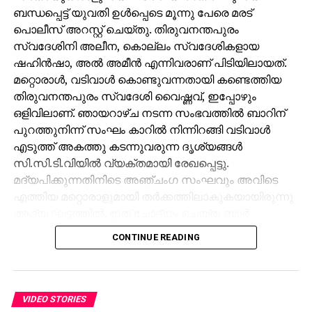
ബന്ധപ്പെട്ട് യുവതി ഉള്‍പ്പെടെ മൂന്നു പേരെ മരട്
പൊലീസ് അറസ്റ്റ് ചെയ്തു. തിരുവനന്തപുരം
സ്വദേശിനി അലീന, കൊല്ലം സ്വദേശികളായ
ഷഹിന്‍ഷാ, അല്‍ അമീന്‍ എന്നിവരാണ് പിടിയിലായത്.
മറ്റൊരാള്‍, വടിവാള്‍ കൊണ്ടുവന്നതായി കണ്ടെത്തിയ
തിരുവനന്തപുരം സ്വദേശി വൈഷ്ണവ്, ഇപ്പോഴും
ഒളിവിലാണ്. ഞായറാഴ്ച നടന്ന സംഭവത്തില്‍ ബാറിന്
പുറത്തുനിന്ന് സംഘം കാറില്‍ നിന്നിറങ്ങി വടിവാള്‍
എടുത്ത് അകത്തു കടന്നുവരുന്ന ദൃശ്യങ്ങള്‍
സി.സി.ടി.വിയില്‍ വ്യക്തമായി രേഖപ്പെട്ടു.
മദ്യപിക്കുന്നതിനിടെ അഞ്ചംഗ സംഘവും അവിടെ
എത്തിയ മറ്റൊരാളുമായി തര്‍ക്കത്തിലാകുകയായിരുന്നു
ആദ്യ ഘട്ടത്തില്‍. ഇത് ചോദ്യം ചെയ്ത ബാര്‍
ജീവനക്കാരുമായി സംഘര്‍ഷം ശക്തമായി. പ്രതികളുടെ
CONTINUE READING
സംഘം ആദ്യം ബാറില്‍ നിന്ന് പുറത്തുപോയെങ്കിലും,
അലീനയും കൂട്ടരും കുറച്ച് സമയത്തിനുശേഷം
വടിവാളുമായി തിരികെ എത്തി. തുടര്‍ന്ന് ബാര്‍
ജീവനക്കാര്‍ക്ക് മര്‍ദനമേല്‍ക്കുകയും അക്രമം
VIDEO STORIES