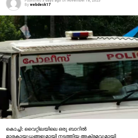
Published
3 days ago
on
November 18, 2025
By
webdesk17
കൊച്ചി: വൈറ്റിലയിലെ ഒരു ബാറില്‍
മാരകായുധങ്ങളുമായി നടത്തിയ അക്രമവുമായി