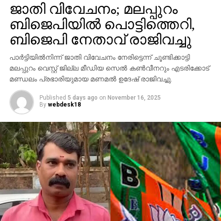
ആവര്‍ത്തിച്ച് അഞ്ചുതവണ വരെ തിരിച്ചെത്തി
ജാതി വിവേചനം; മലപ്പുറം
ആക്രമണം നടത്തിയതായും ബാര്‍ ഉടമ നല്‍കിയ
ബിജെപിയില്‍ പൊട്ടിത്തെറി,
പരാതിയില്‍ പറയുന്നു. വിദ്യാഭ്യാസ
ആവശ്യങ്ങള്‍ക്കായി എറണാകുളത്ത് എത്തിയവരാണ്
ബിജെപി നേതാവ് രാജിവച്ചു
പ്രതികളെന്ന് പൊലീസ് കണ്ടെത്തിയിട്ടുണ്ട്.
പാര്‍ട്ടിയില്‍നിന്ന് ജാതി വിവേചനം നേരിട്ടെന്ന് ചൂണ്ടിക്കാട്ടി
സംഭവത്തില്‍ അലീനയുടെ കൈക്ക് പരുക്കേല്‍ക്കുകയും
മലപ്പുറം വെസ്റ്റ് ജില്ല മീഡിയ സെല്‍ കണ്‍വീനറും എടരിക്കോട്
ചെയ്തു.
മണ്ഡലം പ്രഭാരിയുമായ മണമല്‍ ഉദേഷ് രാജിവച്ചു.
Published
5 days ago
on
November 16, 2025
By
webdesk18