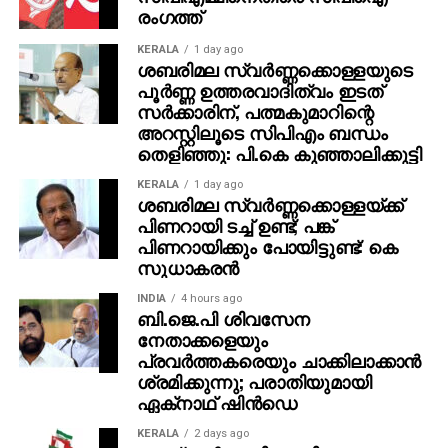
രംഗത്ത്
സോഫ്റ്റ്‌വെയറുകളും അയക്കുന്നു. ഇത്തരം തട്ടിപ്പുകള്‍
വ്യക്തികള്‍ക്കും സ്ഥാപനങ്ങള്‍ക്കും ഗുരുതരമായ
KERALA
1 day ago
ഭീഷണിയാണെന്ന് ഗൂഗിള്‍ മുന്നറിയിപ്പ് നല്‍കി.
ശബരിമല സ്വര്‍ണ്ണക്കൊള്ളയുടെ
പൂര്‍ണ്ണ ഉത്തരവാദിത്വം ഇടത്
നിയമാനുസൃത തൊഴിലുടമകള്‍ ഒരിക്കലും സാമ്പത്തിക
സര്‍ക്കാരിന്, പത്മകുമാറിന്റെ
വിവരങ്ങളോ പേയ്‌മെന്റെ് ആവശ്യങ്ങളോ
അറസ്റ്റിലൂടെ സിപിഎം ബന്ധം
ഉന്നയിക്കില്ലെന്നും ഉപയോക്താക്കള്‍ ഓണ്‍ലൈനില്‍
തെളിഞ്ഞു: പി.കെ കുഞ്ഞാലിക്കുട്ടി
കൂടുതല്‍ ജാഗ്രത പാലിക്കണമെന്നും ഗൂഗിള്‍
വ്യക്തമാക്കി.
KERALA
1 day ago
ശബരിമല സ്വര്‍ണ്ണക്കൊള്ളയ്ക്ക്
പിണറായി ടച്ച് ഉണ്ട്; പങ്ക്
പിണറായിക്കും പോയിട്ടുണ്ട്: കെ
സുധാകരന്‍
INDIA
4 hours ago
ബി.ജെ.പി ശിവസേന
നേതാക്കളെയും
പ്രവര്‍ത്തകരെയും ചാക്കിലാക്കാന്‍
ശ്രമിക്കുന്നു; പരാതിയുമായി
ഏക്‌നാഥ് ഷിന്‍ഡെ
KERALA
2 days ago