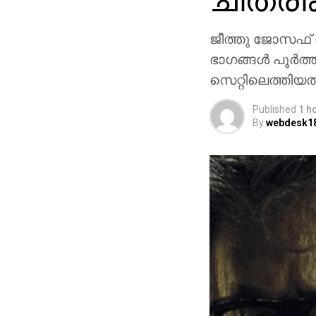
ചിത്ര
ജീത്തു ജോസഫ് സ
ഭാഗങ്ങള്‍ പൂര്‍
സെറ്റിലെത്തിയത്
Published
1 h
By
webdesk1