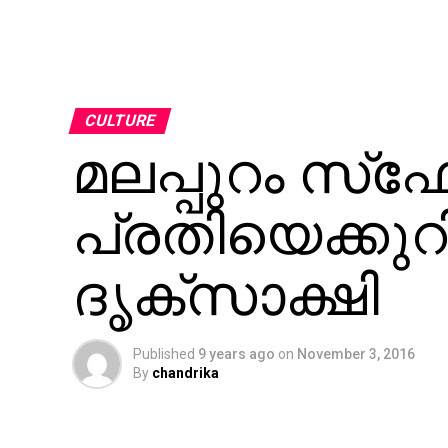
CULTURE
മലപ്പുറം സ്‌
പ്രതിയെക്കുറ
ദൃക്‌സാക്ഷി
Published
9 years ago
on
November 3, 2016
By
chandrika