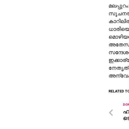
മലപ്പുറം
സൂചനയുമ
കാറിലിരു
ധാരിയെ 
മൊഴിയനു
അതേസമയം
സന്ദേശ
ഇക്കാര്യ
നേതൃത്
അന്വേഷ
RELATED T
DON
ഹര
ടെ