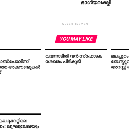
ഭാഗ്യലക്ഷ്മി
ADVERTISEMENT
YOU MAY LIKE
വയനാടില്‍ വന്‍ സ്‌ഫോടക
മലപ്പുറ
ോബ്:പോലീസ്
ശേഖരം പിടികൂടി
ബേസ്മൂവ്
്ത അക്കൗണ്ടുകള്‍
അറസ്റ്റില
്
കലക്ടറേറ്റിലെ
നം: ലുഘുലേഖയും