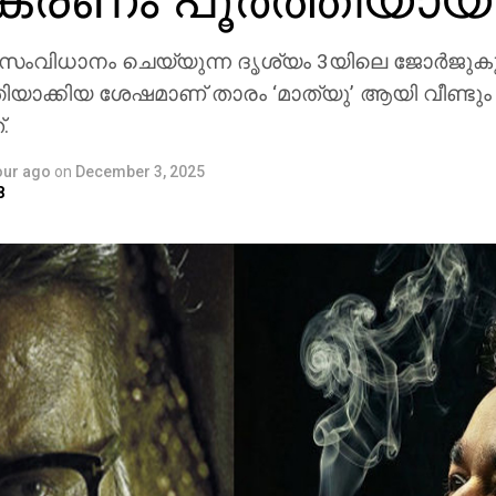
ീകരണം പൂര്‍ത്തിയായ
ംവിധാനം ചെയ്യുന്ന ദൃശ്യം 3യിലെ ജോര്‍ജുകുട്
ത്തിയാക്കിയ ശേഷമാണ് താരം ‘മാത്യു’ ആയി വീണ്ടും
.
our ago
on
December 3, 2025
8