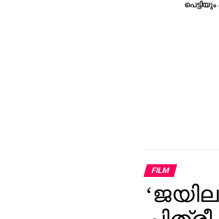
പെട്ടിയും
FILM
‘ജയിലര