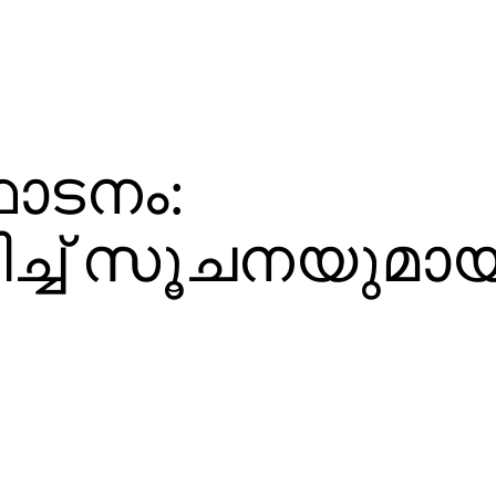
ഫോടനം:
ിച്ച് സൂചനയുമായ