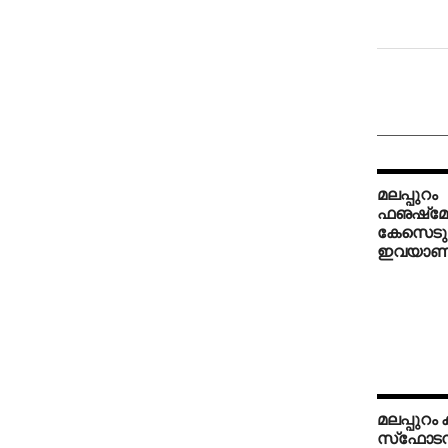
മലപ്പുറം
ഫഌഷ്‌മ
കേസെടുത
ഇവയാണ
മലപ്പുറം 
സ്‌ഫോട