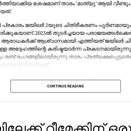
ര്‍ത്തിയാക്കിയ ശേഷമാണ് താരം ‘മാത്യു’ ആയി വീണ്ടും
ിയത്.
ുകള്‍ പ്രകാരം ജയിലര്‍ 2യുടെ ചിത്രീകരണം പൂര്‍ണമായു
ിക്കുകയാണ്. 2023ല്‍ തുടര്‍ച്ചയായ പരാജയങ്ങള്‍ക്ക
 ആരാധകര്‍ക്ക് ആശ്വാസമായി എത്തിയത് ജയിലര്‍ ചി
ള അദ്ദേഹത്തിന്റെ കരിഷ്മയാര്‍ന്ന പ്രകടനമായിരുന്നു
രണ്ട് രംഗങ്ങളിലായിരുന്നു താരം പ്രത്യക്ഷപ്പെട്ടതെ
രണമാണ് നേടിയത്.
‍ പാണ്ട്യന്റെ സുഹൃത്തും അധോലോകത്തെ രാജാവുമ
ോഹന്‍ലാല്‍ തിളങ്ങിയ ഒന്നാം ഭാഗം കേരളത്തില്‍ മാത
CONTINUE READING
 കളക്ഷന്‍ നേടി റെക്കോഡ് സൃഷ്ടിച്ചിരുന്നു. താരത്തി
റ്റൈലും സോഷ്യല്‍ മീഡിയയില്‍ ട്രെന്‍ഡായിരുന്നു.
തില്‍ മോഹന്‍ലാല്‍ മാത്രമല്ല, സുരാജ് വെഞ്ഞാറമ്മൂട
ോദ്, കോട്ടയം നസീര്‍, മിര്‍ന തുടങ്ങിയ മലയാള താരങ്
ിലേക്ക് റീമേക്കിന് ഒരു