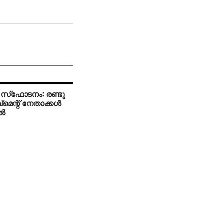
ം സ്‌ഫോടനം: രണ്ടു
‌മെന്റ് നേതാക്കള്‍
്‍