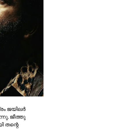
രം ജയിലര്‍
്നു. ജീത്തു
ി തന്റെ