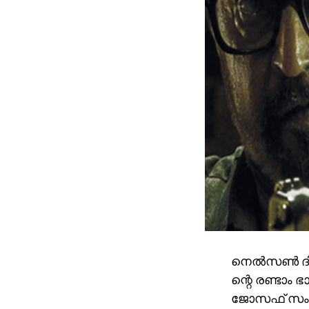
നെല്‍സണ്‍ ദി
ന്റെ രണ്ടാം ഭ
ജോസഫ് സംവിധ