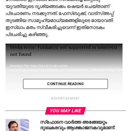
യുവതിയുടെ ദൃശ്യങ്ങടക്കം ഷെയര്‍ ചെയ്താണ്
പ്രചാരണം നടക്കുന്നത്. ഫേസ്ബുക്ക്, വാട്‌സ്അപ്പ്
തുടങ്ങിയ സാമൂഹ്യമാധ്യമങ്ങളിലൂടെ മായാവതി
ഇസ്‌ലാം മതം സ്വീകരിച്ചുവെന്ന് ഇതിനോടകം
പ്രചരിച്ചു കഴിഞ്ഞു.
Video
Media error: Format(s) not supported or source(s)
Player
not found
Download File: https://cd-cdn.b-cdn.net/wp-
content/uploads/2017/10/23024497_2001183083484237_3050386623746277376_n.m
_=1
CONTINUE READING
ADVERTISEMENT
YOU MAY LIKE
സ്‌ഫോടന വാര്‍ത്ത അങ്ങേയറ്റം
ദുഃഖകരവും ആശങ്കാജനകവുമാണ്: