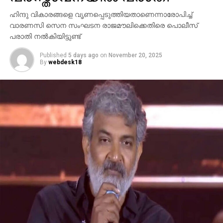
ഹിന്ദു വികാരങ്ങളെ വൃണപ്പെടുത്തിയതാണെന്നാരോപിച്ച്
വാരണസി സെന സംഘടന രാജമൗലിക്കെതിരെ പൊലീസ്
പരാതി നല്‍കിയിട്ടുണ്ട്
Published
5 days ago
on
November 20, 2025
By
webdesk18