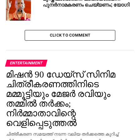
പുനര്‍നാമകരണം ചെയ്യണം; യോഗി
RELATED TOPICS:
BJP-RSS
MAYAVATHY
RAHUL GANDHI
SAMAJ VADI PARTY
UTHAR PRADESH
UP NEXT
CLICK TO COMMENT
സവര്‍ക്കറെ വെളുപ്പിച്ചെടുക്കാനുള്ള ശ്രമത്തില്‍
സംഘിസുഹൃത്തുക്കള്‍ പുതിയ ചരിത്ര കഥകള്‍
പറഞ്ഞുതുടങ്ങിയിട്ടുണ്ട്
DON'T MISS
ENTERTAINMENT
മഹാരാഷ്ട്രയില്‍ തകര്‍ന്ന റെയില്‍വേ
മിഷന്‍ 90 ഡേയ്‌സ് സിനിമ
നടപ്പാലങ്ങള്‍ സൈന്യത്തെ കൊണ്ട്
പുനര്‍നിര്‍മിക്കാന്‍ ശ്രമം
ചിത്രീകരണത്തിനിടെ
മമ്മൂട്ടിയും മേജര്‍ രവിയും
തമ്മില്‍ തര്‍ക്കം;
നിര്‍മ്മാതാവിന്റെ
വെളിപ്പെടുത്തല്‍
ചിത്രീകരണ സമയത്ത് നടന്ന വലിയ തര്‍ക്കത്തെ കുറിച്ച്