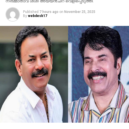
നിര്‍മ്മാതാവ് ശശി അയ്യന്‍ചിറ വെളിപ്പെടുത്തി.
Published
7 hours ago
on
November 25, 2025
By
webdesk17