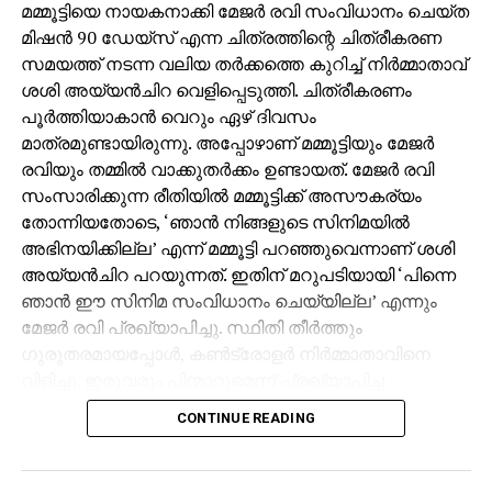
മമ്മൂട്ടിയെ നായകനാക്കി മേജര്‍ രവി സംവിധാനം ചെയ്ത
മിഷന്‍ 90 ഡേയ്‌സ് എന്ന ചിത്രത്തിന്റെ ചിത്രീകരണ
സമയത്ത് നടന്ന വലിയ തര്‍ക്കത്തെ കുറിച്ച് നിര്‍മ്മാതാവ്
ശശി അയ്യന്‍ചിറ വെളിപ്പെടുത്തി. ചിത്രീകരണം
പൂര്‍ത്തിയാകാന്‍ വെറും ഏഴ് ദിവസം
മാത്രമുണ്ടായിരുന്നു. അപ്പോഴാണ് മമ്മൂട്ടിയും മേജര്‍
രവിയും തമ്മില്‍ വാക്കുതര്‍ക്കം ഉണ്ടായത്. മേജര്‍ രവി
സംസാരിക്കുന്ന രീതിയില്‍ മമ്മൂട്ടിക്ക് അസൗകര്യം
തോന്നിയതോടെ, ‘ഞാന്‍ നിങ്ങളുടെ സിനിമയില്‍
അഭിനയിക്കില്ല’ എന്ന് മമ്മൂട്ടി പറഞ്ഞുവെന്നാണ് ശശി
അയ്യന്‍ചിറ പറയുന്നത്. ഇതിന് മറുപടിയായി ‘പിന്നെ
ഞാന്‍ ഈ സിനിമ സംവിധാനം ചെയ്യില്ല’ എന്നും
മേജര്‍ രവി പ്രഖ്യാപിച്ചു. സ്ഥിതി തീര്‍ത്തും
ഗുരുതരമായപ്പോള്‍, കണ്‍ട്രോളര്‍ നിര്‍മ്മാതാവിനെ
വിളിച്ചു. ഇരുവരും പിന്മാറുമെന്ന് പ്രഖ്യാപിച്ച
സാഹചര്യത്തില്‍ ശശി അയ്യന്‍ചിറ ശാന്തമായി,
CONTINUE READING
‘മമ്മൂക്ക അഭിനയിക്കണ്ട, മേജര്‍ സാര്‍ സംവിധാനം
ചെയ്യണ്ട’ ഞാന്‍ നോക്കിക്കോളാം എന്ന നിലപാടാണ്
എടുത്തത്. ഇത് കഴിഞ്ഞ്, അദ്ദേഹം ഇരുവരുടെയും കൈ