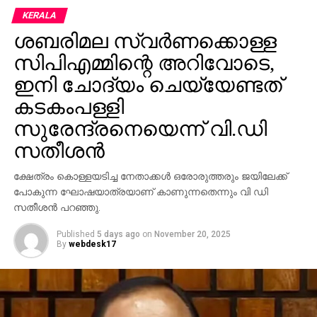
പിടിച്ച് ഒരു മുറിയിലേക്ക് കൊണ്ടുപോയി കതക് അടച്ചു.
KERALA
വെറും അഞ്ച് മിനിറ്റിനുള്ളില്‍ തന്നെ എല്ലാ
ശബരിമല സ്വര്‍ണക്കൊള്ള
പ്രശ്‌നങ്ങളും പരിഹരിച്ചതായി അദ്ദേഹം പറയുന്നു.
സിപിഎമ്മിന്റെ അറിവോടെ,
തുടര്‍ന്ന് മൂവരും ചിരിച്ചുകൊണ്ട് മുറിയില്‍ നിന്ന്
പുറത്തിറങ്ങുകയും, ‘എന്നാ തുടങ്ങാം’ എന്ന് മമ്മൂട്ടി
ഇനി ചോദ്യം ചെയ്യേണ്ടത്
മേജര്‍ രവിയോടു പറയുകയും ചെയ്തതായാണ്
കടകംപള്ളി
വെളിപ്പെടുത്തല്‍. മലയാള സിനിമയില്‍ ഏറ്റവും
സുരേന്ദ്രനെയെന്ന് വി.ഡി
കൃത്യവും സമയനിയമനമുള്ള നടന്‍
സതീശന്‍
മമ്മൂട്ടിയാണെന്നും, ചെറിയ വിഷമങ്ങള്‍ വന്നാലും അത്
കൈകാര്യം ചെയ്താല്‍ മതി എന്നും ശശി അയ്യന്‍ചിറ
ക്ഷേത്രം കൊള്ളയടിച്ച നേതാക്കള്‍ ഒരോരുത്തരും ജയിലേക്ക്
അഭിമുഖത്തില്‍ പറഞ്ഞു. മിഷന്‍ 90 ഡേയ്‌സ് ബോക്‌സ്
പോകുന്ന ഘോഷയാത്രയാണ് കാണുന്നതെന്നും വി ഡി
ഓഫീസില്‍ വലിയ വിജയം നേടിയില്ലെങ്കിലും
സതീശന്‍ പറഞ്ഞു.
ചിത്രത്തിന്റെ ലൊക്കേഷന്‍ ഓര്‍മ്മകളില്‍ ഈ
സംഭവത്തിന് പ്രത്യേക സ്ഥാനമുണ്ട്.
Published
5 days ago
on
November 20, 2025
By
webdesk17