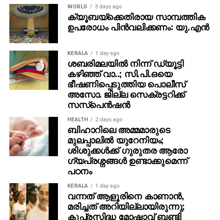
WORLD
3 days ago
ക്യൂബയ്ക്കെതിരായ സാമ്പത്തിക
ഉപരോധം പിന്‍വലിക്കണം: യു.എന്‍
KERALA
1 day ago
ശബരിമലയില്‍ നിന്ന് ഡ്യൂട്ടി
കഴിഞ്ഞ് വാ..; സി.പി.ഒയെ
ഭീഷണിപ്പെടുത്തിയ പൊലീസ്
അസോ. ജില്ല സെക്രട്ടറിക്ക്
സസ്‌പെന്‍ഷന്‍
HEALTH
2 days ago
ബിഹാറിലെ അമ്മമാരുടെ
മുലപ്പാലിൽ യുറേനിയം;
ശിശുക്കൾക്ക് ​ഗുരുതര ആരോ​
ഗ്യപ്രശ്നങ്ങൾ ഉണ്ടാക്കുമെന്ന്
പഠനം
KERALA
1 day ago
വന്നത് ആളൂരിനെ കാണാന്‍,
മരിച്ചത് അറിയില്ലായിരുന്നു;
കുപ്രസിദ്ധ മോഷ്ടാവ് ബണ്ടി