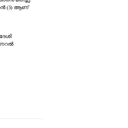
ാന്‍ (3) ആണ്
വദേശി
ജനറല്‍