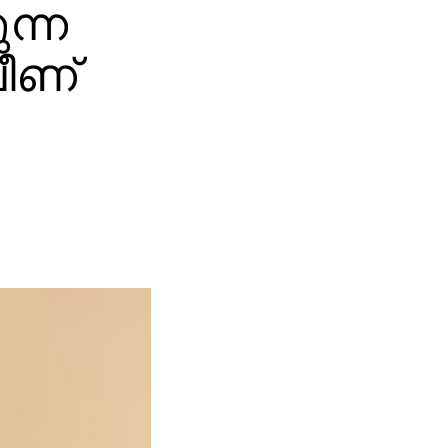
ുന്ന
വീണ്