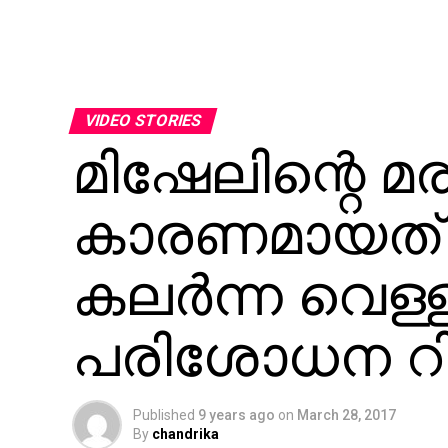
VIDEO STORIES
മിഷേലിന്റെ മ
കാരണമായത് 
കലര്‍ന്ന വെള്
പരിശോധന റിപ്പോ
Published
9 years ago
on
March 28, 2017
By
chandrika