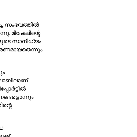
്ച സംഭവത്തില്‍
ു. മിഷേലിന്റെ
കളുടെ സാനിധ്യം
കാരണമായതെന്നും
ും
‍ ലാബിലാണ്
്‍ട്ടില്‍
രണങ്ങളൊന്നും
ിന്റെ
്ധ
ക്ക്