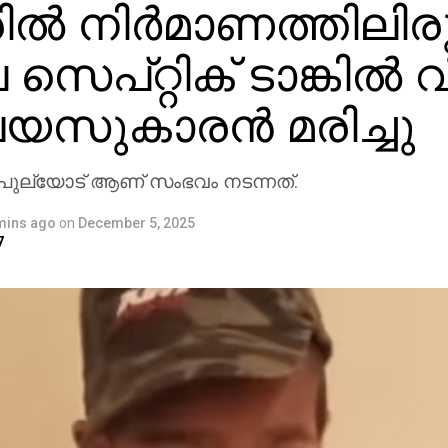
ില്‍ നിര്‍മാണത്തിലിര
െ സെപ്റ്റിക് ടാങ്കില്‍ 
 വയസുകാരന്‍ മരിച്ചു
്‍ പുല്യോട് ആണ് സംഭവം നടന്നത്.
mins ago
on
December 5, 2025
7