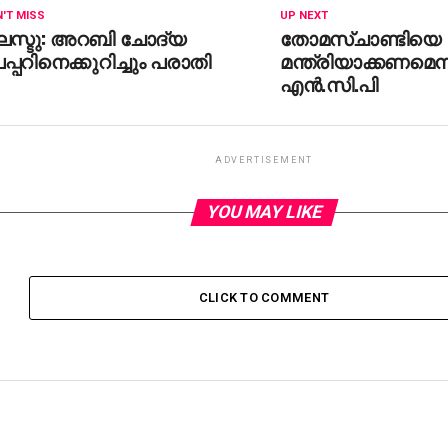
'T MISS
UP NEXT
്ലസ്ടു: അറബി ചോദ്യ
തോമസ്ചാണ്ടിയെ
പ്പറിനെക്കുറിച്ചും പരാതി
മന്ത്രിയാക്കണമെന്
എന്‍.സി.പി
ADVERTISEMENT
YOU MAY LIKE
CLICK TO COMMENT