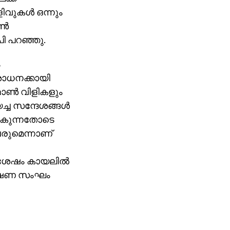
വുകള്‍ ഒന്നും
്‍
 പറഞ്ഞു.
ം
ിശോധനക്കായി
ണ്‍ വിളികളും
്ച സന്ദേശങ്ങള്‍
ാകുന്നതോടെ
വരുമെന്നാണ്
 ശേഷം കായലില്‍
വേഷണ സംഘം