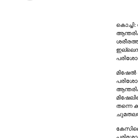
കൊച്ചി:
ആന്തരി
ശരീരത്
ഇല്ലെന്
പരിശോധ
മിഷേല്
പരിശോധന
ആന്തരിക
മിഷേലിന
തന്നെ ക
ചുമതലയ
കേസിലെ
പരിശോധ