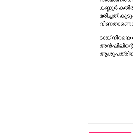
കണ്ണൂര്‍ കതി
മരിച്ചത്. കുട
വീണതാണെന്ന
ടാങ്ക് നിറയെ 
അന്‍ഷിലിന്റെ
ആശുപത്രിയിലേ