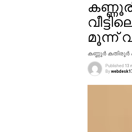
കണ്ണൂര
വീട്ടില
മൂന്ന്
കണ്ണൂര്‍ കതിരൂര
Published
13 
By
webdesk1