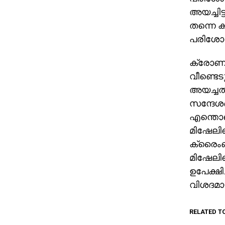
അയച്ചിട
തന്നെ ക
പരിശോധ
ക്രോണി
വീണ്ടെട
അയച്ചത
സന്ദേശങ
എന്തൊക
മിഷേലി
ക്രൈംബ്
മിഷേലിന
ഉപേക്ഷ
വിശദമാ
RELATED T