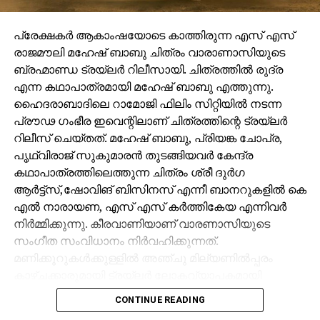
പ്രേക്ഷകർ ആകാംഷയോടെ കാത്തിരുന്ന എസ് എസ്
രാജമൗലി മഹേഷ് ബാബു ചിത്രം വാരാണാസിയുടെ
ബ്രഹ്മാണ്ഡ ട്രയ്ലർ റിലീസായി. ചിത്രത്തിൽ രുദ്ര
എന്ന കഥാപാത്രമായി മഹേഷ് ബാബു എത്തുന്നു.
ഹൈദരാബാദിലെ റാമോജി ഫിലിം സിറ്റിയിൽ നടന്ന
പ്രൗഢ ഗംഭീര ഇവെന്റിലാണ് ചിത്രത്തിന്റെ ട്രയ്ലർ
റിലീസ് ചെയ്തത്. മഹേഷ് ബാബു, പ്രിയങ്ക ചോപ്ര,
പൃഥ്വിരാജ് സുകുമാരൻ തുടങ്ങിയവർ കേന്ദ്ര
കഥാപാത്രത്തിലെത്തുന്ന ചിത്രം ശ്രീ ദുർഗ
ആർട്ട്സ്,ഷോവിങ് ബിസിനസ് എന്നീ ബാനറുകളിൽ കെ
എൽ നാരായണ, എസ് എസ് കർത്തികേയ എന്നിവർ
നിർമ്മിക്കുന്നു. കീരവാണിയാണ് വാരണാസിയുടെ
സംഗീത സംവിധാനം നിർവഹിക്കുന്നത്.
മണിക്കൂറുകൾക്കുള്ളിൽ അഞ്ചു മില്യണിൽപ്പരം
കാഴ്ചക്കാരുമായി ട്രയ്ലർ ലോകവ്യാപകമായി
ട്രെൻഡിങ്ങിൽ മുന്നിലാണ്.
CONTINUE READING