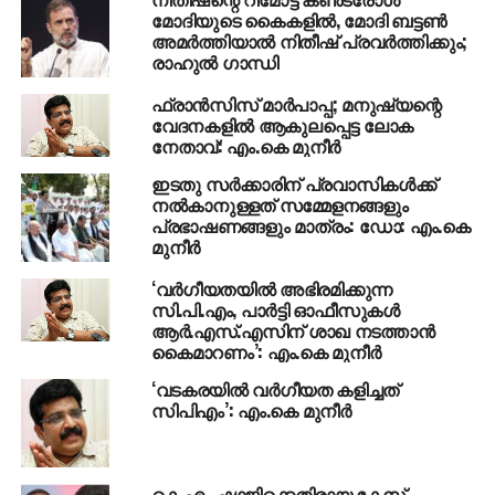
നടപടികള്‍ക്കെതിരെ ശക്തമായ പ്രവര്‍ത്തനങ്ങള്‍
മോദിയുടെ കൈകളില്‍, മോദി ബട്ടണ്‍
ഉണ്ടാകണമെന്നും മുനീര്‍ നേതൃസംഗമത്തില്‍ പറഞ്ഞു.
അമര്‍ത്തിയാല്‍ നിതീഷ് പ്രവര്‍ത്തിക്കും;
രാഹുല്‍ ഗാന്ധി
മദ്യവും ചൂതാട്ടവും ഇല്ലാത്ത നാടായി കേരളത്തെ
ഫ്രാന്‍സിസ് മാര്‍പാപ്പ; മനുഷ്യന്റെ
മാറ്റിയെടുക്കണം. കേന്ദ്രത്തിലെ ഇ.പി ജയരാജനായി
വേദനകളില്‍ ആകുലപ്പെട്ട ലോക
മാറിയ അല്‍ഫോണ്‍സ് കണ്ണന്താനം സി.പി.എമ്മിന്റെയും
നേതാവ്: എം.കെ മുനീര്‍
ബി.ജെ.പിയുടെയും മന്ത്രിയാണെന്നും അദ്ദേഹം
ഇടതു സർക്കാരിന് പ്രവാസികൾക്ക്
പറഞ്ഞു. യു.ഡി.എഫ് ജില്ലാ ചെയര്‍മാന്‍ എ. ഡി
നൽകാനുള്ളത് സമ്മേളനങ്ങളും
മുസ്തഫ അധ്യക്ഷത വഹിച്ചു. മുസ്‌ലിംലീഗ് സംസ്ഥാന
പ്രഭാഷണങ്ങളും മാത്രം: ഡോ: എം.കെ
വൈസ് പ്രസി വി. കെ അബ്ദുല്‍ ഖാദര്‍ മൗലവി, ഡി. സി.
മുനീർ
സി പ്രസി സതീശന്‍ പാച്ചേനി, മുന്‍ മന്ത്രി കെ. പി
‘വര്‍ഗീയതയില്‍ അഭിരമിക്കുന്ന
മോഹനന്‍, മുസ്‌ലിംലീഗ് ജില്ലാ പ്രസി
സി.പി.എം, പാര്‍ട്ടി ഓഫീസുകള്‍
പി.കുഞ്ഞിമുഹമ്മദ്, ജനറല്‍ സെക്രട്ടറി അബ്ദുല്‍ കരീം
ആര്‍.എസ്.എസിന് ശാഖ നടത്താന്‍
ചേലേരി, വി.എ നാരായണന്‍, പി. രാമകൃഷ്ണന്‍, എ. പി
കൈമാറണം’: എം.കെ മുനീര്‍
അബ്ദുല്ലക്കുട്ടി, എം. എ കരീം, ഇല്ലിക്കല്‍ അഗസ്തി, സി.
‘വടകരയില്‍ വര്‍ഗീയത കളിച്ചത്
എ അജീര്‍, വത്സന്‍ അത്തിക്കല്‍,നാരായണന്‍കുട്ടി, വി വി
സിപിഎം’: എം.കെ മുനീര്‍
പുരുഷോത്തമന്‍ സംസാരിച്ചു.
RELATED TOPICS:
#NAREDRAMODI
MK MUNEER
കെ.എം ഷാജിക്കെതിരായ കേസ്