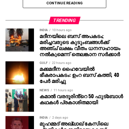
CONTINUE READING
എന്റെ വിശ്വാസം,” – ജെസി ഐസന്‍ബെര്‍ഗ് പറഞ്ഞു.
താന്‍ ഇതുവരെ ഇന്ത്യ സന്ദര്‍ശിച്ചിട്ടില്ല എങ്കിലും
TRENDING
നേപ്പാളില്‍ എത്തിയിട്ടുണ്ടെന്നും, നേപ്പാളിന്
ഇന്ത്യയോട് സാമ്യമുണ്ടെന്ന് തോന്നിയെന്നും താരം
INDIA
10 hours ago
മദീനയിലെ ബസ് അപകടം;
കൂട്ടിച്ചേര്‍ത്തു.
മരിച്ചവരുടെ കുടുംബങ്ങള്‍ക്ക്
അഞ്ച് ലക്ഷം വീതം ധനസഹായം
രാജമൗലിയുടെ മുമ്പത്തെ ഹിറ്റ് ചിത്രങ്ങളായ
നല്‍കുമെന്ന് തെലങ്കാന സര്‍ക്കാര്‍
ബാഹുബലി 1, 2 എന്നിവ ഇന്ത്യന്‍ സിനിമയുടെ പുതിയ
GULF
22 hours ago
ചരിത്രം രചിച്ചതാണ്. എന്നാല്‍ RRR അതിനെ മറികടന്ന്
മക്കമദീന ഹൈവേയില്‍
ലോകമൊട്ടാകെ ഇന്ത്യന്‍ സിനിമയുടെ മാനം
ഭീകരാപകടം: ഉംറ ബസ് കത്തി, 40
ഉയര്‍ത്തിയ ചിത്രമായി മാറി. ജെയിംസ് കാമറൂണ്‍,
പേര്‍ മരിച്ചു
സ്റ്റീഫന്‍ സ്പില്‍ബെര്‍ഗ്, ക്രിസ് ഹെംസ്വര്‍ത്ത്
NEWS
11 hours ago
തുടങ്ങിയ ഹോളിവുഡ് പ്രതിഭകളും ചിത്രത്തെ
കമാൽ വരദൂരിൻ്റെ 50 ഫുട്ബോൾ
പുകഴ്ത്തിയിരുന്നു.
കഥകൾ പ്രകാശിതമായി
ഇതിനിടെ, രാജമൗലി ഇപ്പോള്‍ മഹേഷ് ബാബു
നായകനായും പൃഥ്വിരാജ് സുകുമാരന്‍ വില്ലനായും
INDIA
2 days ago
മുഹമ്മദ് അഖ്‌ലാഖ് കേസിലെ
എത്തുന്ന പുതിയ ചിത്രത്തിന്റെ ഒരുക്കങ്ങളിലാണ്.