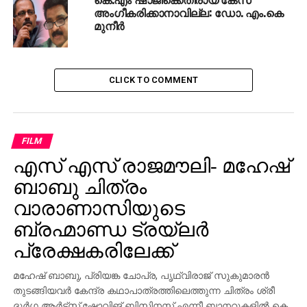
അംഗീകരിക്കാനാവില്ല: ഡോ. എം.കെ
UP NEXT
മുനീര്‍
സ്പാനിഷ് ലാലിഗ; അലാവസിനെ വീഴ്ത്തി റയല്‍
DON'T MISS
വേങ്ങര ഉപതെരഞ്ഞെടുപ്പ് ; സര്‍ക്കാറിന്റെ
വിലയിരുത്തല്‍ സി.പി.എമ്മിനെ വെട്ടിലാക്കി
CLICK TO COMMENT
എം.എം മണി
FILM
എസ് എസ് രാജമൗലി- മഹേഷ്
ബാബു ചിത്രം
വാരാണാസിയുടെ
ബ്രഹ്മാണ്ഡ ട്രയ്ലർ
പ്രേക്ഷകരിലേക്ക്
മഹേഷ് ബാബു, പ്രിയങ്ക ചോപ്ര, പൃഥ്വിരാജ് സുകുമാരൻ
തുടങ്ങിയവർ കേന്ദ്ര കഥാപാത്രത്തിലെത്തുന്ന ചിത്രം ശ്രീ
ദുർഗ ആർട്ട്സ്,ഷോവിങ് ബിസിനസ് എന്നീ ബാനറുകളിൽ കെ