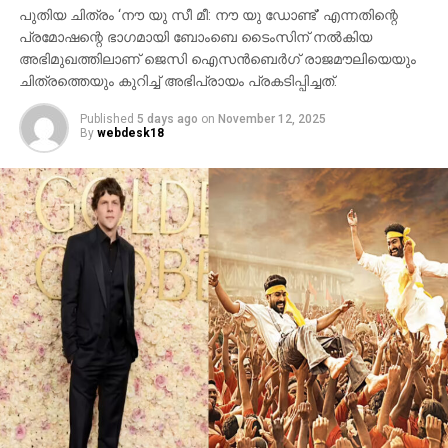
പുതിയ ചിത്രം ‘നൗ യു സീ മീ: നൗ യു ഡോണ്ട്’ എന്നതിന്റെ
മണികര്‍ണികാ ഘട്ട് തുടങ്ങിയ ഭീമാകാര
പ്രമോഷന്റെ ഭാഗമായി ബോംബെ ടൈംസിന് നല്‍കിയ
ദൃശ്യവിശേഷങ്ങള്‍ അതിശയത്തോടെ
അഭിമുഖത്തിലാണ് ജെസി ഐസന്‍ബെര്‍ഗ് രാജമൗലിയെയും
അവതരിപ്പിക്കുന്നു.
ചിത്രത്തെയും കുറിച്ച് അഭിപ്രായം പ്രകടിപ്പിച്ചത്.
കയ്യില്‍ ത്രിശൂലം പിടിച്ച് കാളയുടെ പുറത്ത്
Published
5 days ago
on
November 12, 2025
സവാരിയുമായി എത്തുന്ന രുദ്രയായി മഹേഷ്
By
webdesk18
ബാബുവിന്റെ എന്‍ട്രിയാണ് ട്രെയിലറിന്റെ ഹൈലൈറ്റ്.
അതേപോലെ, വേദിയിലേക്കും മഹേഷ് ബാബു
കാളപ്പുറത്ത് സവാരിയായി എത്തിയപ്പോള്‍ 60,000-
ത്തിലധികം പ്രേക്ഷകര്‍ കൈയ്യടി മുഴക്കി വരവേറ്റു.
ഐമാക്‌സ് ഫോര്‍മാറ്റിലാണ് ഈ ചിത്രം ഒരുക്കുന്നത്.
അതിനാല്‍ തന്നെ തിയേറ്ററുകളില്‍ അത്ഭുതകരമായ
കാഴ്ചാനുഭവം സമ്മാനിക്കുമെന്നുറപ്പ്. ബാഹുബലി,
ഞഞഞ എന്നിവയുടെ സംവിധായകന്‍ രാജമൗലിയുടെ
ഈ ബ്രഹ്‌മാണ്ഡ പ്രോജക്റ്റ് 2027-ല്‍
തിയേറ്ററുകളിലേക്ക് എത്തും.