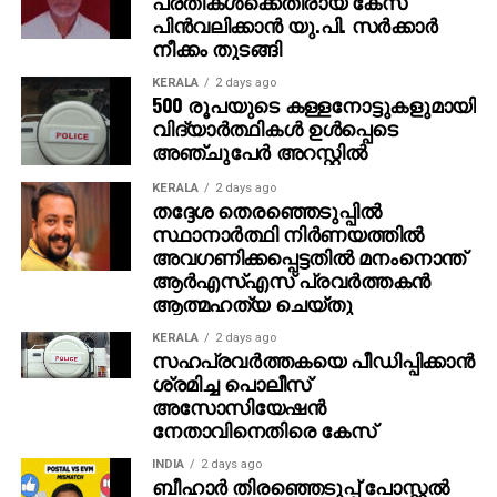
പ്രതികള്‍ക്കെതിരായ കേസ്
അതേസമയം, ബാഹുബലി ഒന്നും രണ്ടും ഭാഗങ്ങളും
പിന്‍വലിക്കാന്‍ യു.പി. സര്‍ക്കാര്‍
ചേര്‍ത്ത ‘ദി എപ്പിക്ക്’ തിയറ്ററുകളില്‍ ആവേശം
നീക്കം തുടങ്ങി
സൃഷ്ടിച്ചുകൊണ്ടിരിക്കുകയാണ്.
KERALA
2 days ago
500 രൂപയുടെ കള്ളനോട്ടുകളുമായി
വിദ്യാര്‍ത്ഥികള്‍ ഉള്‍പ്പെടെ
അഞ്ചുപേര്‍ അറസ്റ്റില്‍
KERALA
2 days ago
തദ്ദേശ തെരഞ്ഞെടുപ്പില്‍
സ്ഥാനാര്‍ത്ഥി നിര്‍ണയത്തില്‍
അവഗണിക്കപ്പെട്ടതില്‍ മനംനൊന്ത്
ആര്‍എസ്എസ് പ്രവര്‍ത്തകന്‍
ആത്മഹത്യ ചെയ്തു
KERALA
2 days ago
സഹപ്രവര്‍ത്തകയെ പീഡിപ്പിക്കാന്‍
ശ്രമിച്ച പൊലീസ്
അസോസിയേഷന്‍
നേതാവിനെതിരെ കേസ്
INDIA
2 days ago
ബീഹാർ തിരഞ്ഞെടുപ്പ് പോസ്റ്റൽ