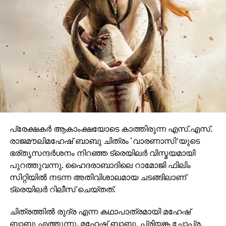
ഒരുങ്ങുന്നത് എന്നതിനാല്‍ തന്നെ തിയേറ്ററുകളില്‍
ഗംഭീരമായ കാഴ്ചാനുഭൂതി
സമ്മാനിക്കുമെന്നുറപ്പാണ്.ബാഹുബലിയും ആർ ആർ
ആറും ഒരുക്കിയ രാജമൗലിയുടെ ബ്രഹ്മാണ്ഡ ചിത്രം
വാരണാസി 2027ൽ തിയേറ്ററുകളിലേക്കെത്തും. പി ആർ
ഓ ആൻഡ് മാർക്കറ്റിംഗ് സ്ട്രാറ്റജിസ്റ്റ് : പ്രതീഷ് ശേഖർ.
പ്രേക്ഷകര്‍ ആകാംക്ഷയോടെ കാത്തിരുന്ന എസ്.എസ്.
രാജമൗലിമഹേഷ് ബാബു ചിത്രം ‘വാരണാസി’യുടെ
ഭര്തൃസന്ദര്‍ശനം നിറഞ്ഞ ട്രെയിലര്‍ വിസ്മയമായി
പുറത്തുവന്നു. ഹൈദരാബാദിലെ റാമോജി ഫിലിം
സിറ്റിയില്‍ നടന്ന അതിവിശാലമായ ചടങ്ങിലാണ്
ട്രെയിലര്‍ റിലീസ് ചെയ്തത്.
ചിത്രത്തില്‍ രുദ്ര എന്ന കഥാപാത്രമായി മഹേഷ്
ബാബു എത്തുന്നു. മഹേഷ് ബാബു, പ്രിയങ്ക ചോപ്ര,