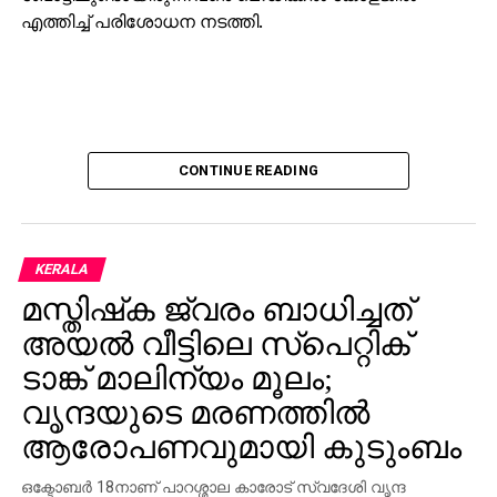
നിയമപരമായി നേരിടും’ വി.ഡി. സതീശന്‍ വ്യക്തമാക്കി.
എത്തിച്ച് പരിശോധന നടത്തി.
CONTINUE READING
KERALA
മസ്തിഷ്‌ക ജ്വരം ബാധിച്ചത്
അയല്‍ വീട്ടിലെ സ്‌പെറ്റിക്
ടാങ്ക് മാലിന്യം മൂലം;
വൃന്ദയുടെ മരണത്തില്‍
ആരോപണവുമായി കുടുംബം
ഒക്ടോബര്‍ 18നാണ് പാറശ്ശാല കാരോട് സ്വദേശി വൃന്ദ