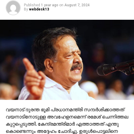
Published
1 year ago
on
August 7, 2024
By
webdesk13
വയനാട് ദുരന്ത ഭൂമി പ്രധാനമന്ത്രി സന്ദർശിക്കാത്തത്
വയനാടിനോടുള്ള അവഹേളനമെന്ന് രമേശ് ചെന്നിത്തല
കുറ്റപ്പെടുത്തി. കേന്ദ്രമന്ത്രിമാർ എത്താത്തത് എന്തു
കൊണ്ടെന്നും അദ്ദേഹം ചോദിച്ചു. ഉരുള്‍പൊട്ടലിനെ