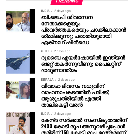
TRENDING
നോക്കിയതിന് ശേഷം വെള്ളം കുടിക്കരുതെന്ന് നിര്‍ദേശം
INDIA
2 days ago
നല്‍കുകയും ചെയ്തത്. എന്നാല്‍ കുടിവെള്ളത്തിനായി
ബി.ജെ.പി ശിവസേന
മറ്റ് മാര്‍ഗങ്ങളുണ്ടായിരുന്നില്ലെന്നും ഇവര്‍ പറയുന്നു.
നേതാക്കളെയും
തലവേദനയും പനിയും അനുഭവപ്പെട്ട്
പ്രവര്‍ത്തകരെയും ചാക്കിലാക്കാന്‍
ചികിത്സയിലിരിക്കെയാണ് മഷ്തിഷ്‌ക ജ്വരമാണെന്ന്
ശ്രമിക്കുന്നു; പരാതിയുമായി
ഏക്‌നാഥ് ഷിന്‍ഡെ
തിരിച്ചറിയുന്നത്. ചികിത്സയിലിരിക്കെ വൃന്ദ മരിക്കുകയും
ചെയ്തു. സംഭവത്തില്‍ വൃന്ദയുടെ കുടുംബം കലക്ടര്‍ക്ക്
GULF
2 days ago
പരാതി നല്‍കിയിട്ടുണ്ട്.
ദുബൈ എയര്‍ഷോയില്‍ ഇന്ത്യന്‍
ജെറ്റ് തകര്‍ന്നുവീണു; പൈലറ്റിന്
ദാരുണാന്ത്യം
KERALA
2 days ago
വിവാഹ ദിവസം വധുവിന്
വാഹനാപകടത്തില്‍ പരിക്ക്;
ആശുപത്രിയില്‍ എത്തി
താലികെട്ടി വരന്‍
INDIA
2 days ago
കേന്ദ്ര സര്‍ക്കാര്‍ സംസ്‌കൃതത്തിന്
2400 കോടി രൂപ അനുവദിച്ചപ്പോള്‍
തമിഴിന് 150 കോടി രൂപ മാത്രമാണ്