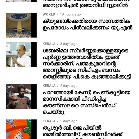
അനുവദിച്ചത്: ഉദയനിധി സ്റ്റാലിന്‍
WORLD
18 hours ago
ക്യൂബയ്ക്കെതിരായ സാമ്പത്തിക
ഉപരോധം പിന്‍വലിക്കണം: യു.എന്‍
KERALA
3 days ago
ശബരിമല സ്വര്‍ണ്ണക്കൊള്ളയുടെ
പൂര്‍ണ്ണ ഉത്തരവാദിത്വം ഇടത്
സര്‍ക്കാരിന്, പത്മകുമാറിന്റെ
അറസ്റ്റിലൂടെ സിപിഎം ബന്ധം
തെളിഞ്ഞു: പി.കെ കുഞ്ഞാലിക്കുട്ടി
KERALA
2 days ago
പാലത്തായി കേസ്; പെൺകുട്ടിയെ
മാനസികമായി പീഡിപ്പിച്ച
കൗൺസലറെ സസ്പെൻഡ്
ചെയ്തു
KERALA
2 days ago
തൃശൂര്‍ ബി.ജെ.പിയില്‍
തമ്മില്‍ത്തല്ല്; കൗണ്‍സിലര്‍ക്ക്