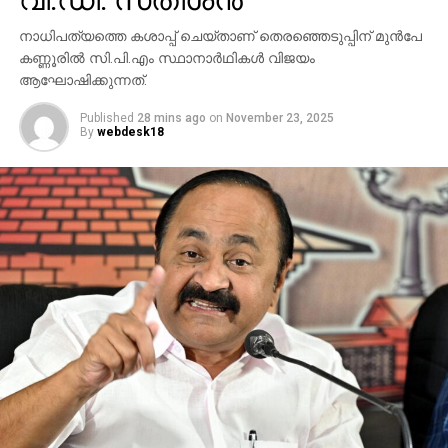
വി.ഡി. സതീശന്‍
നാധിപത്യത്തെ കശാപ്പ് ചെയ്താണ് തെരഞ്ഞെടുപ്പിന് മുന്‍പേ
കണ്ണൂരില്‍ സി.പി.എം സ്ഥാനാര്‍ഥികള്‍ വിജയം
ആഘോഷിക്കുന്നത്.
Published
28 mins ago
on
November 23, 2025
By
webdesk18