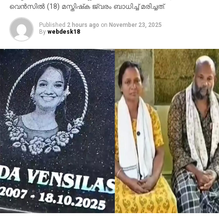
വെന്‍സില്‍ (18) മസ്തിഷ്‌ക ജ്വരം ബാധിച്ച് മരിച്ചത്.
Published
2 hours ago
on
November 23, 2025
By
webdesk18