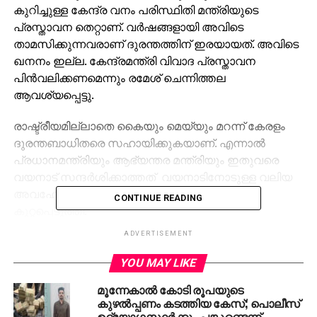
കുറിച്ചുള്ള കേന്ദ്ര വനം പരിസ്ഥിതി മന്ത്രിയുടെ
പ്രസ്താവന തെറ്റാണ്. വർഷങ്ങളായി അവിടെ
താമസിക്കുന്നവരാണ് ദുരന്തത്തിന് ഇരയായത്. അവിടെ
ഖനനം ഇല്ല. കേന്ദ്രമന്ത്രി വിവാദ പ്രസ്താവന
പിൻവലിക്കണമെന്നും രമേശ് ചെന്നിത്തല
ആവശ്യപ്പെട്ടു.
രാഷ്ട്രീയമില്ലാതെ കൈയും മെയ്യും മറന്ന് കേരളം
ദുരന്തബാധിതരെ സഹായിക്കുകയാണ്. എന്നാൽ
പ്രധാനമന്ത്രിയും ആഭ്യന്തര മന്ത്രിയും ഇതുവരെ
വയനാട് സന്ദര്‍ശിക്കാത്തത് വയനാടിനോടുള്ള വലിയ
അവഹേളനയാണെന്നും രമേശ് ചെന്നിത്തല
CONTINUE READING
കുറ്റപ്പെടുത്തി.
ADVERTISEMENT
ദുരിതാശ്വാസനിധിയിലേക്ക് എല്ലാവരും സംഭാവന
നൽകണം. പ്രളയത്തിൽ സർവതും നഷ്ടമായവർക്ക്
YOU MAY LIKE
ഇനിയും സഹായം കിട്ടാനുണ്ട്. ഇതിനെല്ലാം
മൂന്നേകാല്‍ കോടി രൂപയുടെ
പ്രത്യേക പദ്ധതി വേണമെന്നും അദ്ദേഹം പറഞ്ഞു.
കുഴല്‍പ്പണം കടത്തിയ കേസ്; പൊലീസ്
ലാപ് ടോപ് വാങ്ങാൻ ദുരിതാശ്വാസ നിധിയില്‍ നിന്ന്
ഉദ്യോഗസ്ഥര്‍ക്കും പങ്കുണ്ടെന്ന്