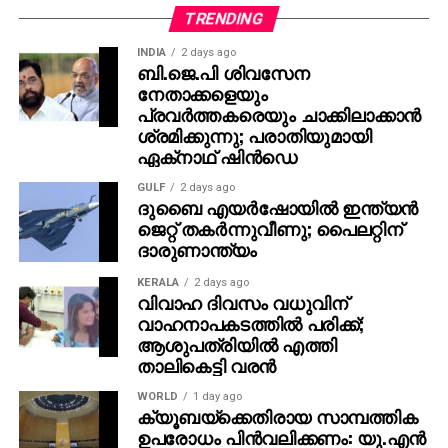
തങ്ങള്‍ക്ക് മനസ്സിലുണ്ടായിരുന്നതുപോലെ തന്നെയാണ്
TRENDING
പൃഥ്വിരാജും ആ വേഷം മമ്മൂക്ക ചെയ്യണം എന്ന്
INDIA
2 days ago
നിര്‍ദേശിച്ചതെന്നും അദ്ദേഹം വെളിപ്പെടുത്തി. ജിതിന്‍
ബി.ജെ.പി ശിവസേന
നേതാക്കളെയും
കെ. ജോസ് പറഞ്ഞു പോലെ, വിനായകന്‍ അവതരിപ്പിച്ച
പ്രവര്‍ത്തകരെയും ചാക്കിലാക്കാന്‍
വേഷം തന്നെയാണ് ആദ്യം പൃഥ്വിരാജിന്
ശ്രമിക്കുന്നു; പരാതിയുമായി
പരിഗണിച്ചത്. മമ്മൂട്ടി കമ്പനി നിര്‍മിച്ച ‘കളങ്കാവല്‍’
ഏക്‌നാഥ് ഷിന്‍ഡെ
നവംബര്‍ 27ന് തീയേറ്ററുകളില്‍ റിലീസ് ചെയ്യും.
GULF
2 days ago
ദുബൈ എയര്‍ഷോയില്‍ ഇന്ത്യന്‍
ജെറ്റ് തകര്‍ന്നുവീണു; പൈലറ്റിന്
ദാരുണാന്ത്യം
KERALA
2 days ago
വിവാഹ ദിവസം വധുവിന്
വാഹനാപകടത്തില്‍ പരിക്ക്;
ആശുപത്രിയില്‍ എത്തി
താലികെട്ടി വരന്‍
WORLD
1 day ago
ക്യൂബയ്ക്കെതിരായ സാമ്പത്തിക
ഉപരോധം പിന്‍വലിക്കണം: യു.എന്‍