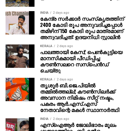
INDIA
2 days ago
കേന്ദ്ര സര്‍ക്കാര്‍ സംസ്‌കൃതത്തിന്
2400 കോടി രൂപ അനുവദിച്ചപ്പോള്‍
തമിഴിന് 150 കോടി രൂപ മാത്രമാണ്
അനുവദിച്ചത്: ഉദയനിധി സ്റ്റാലിന്‍
KERALA
2 days ago
പാലത്തായി കേസ്; പെൺകുട്ടിയെ
മാനസികമായി പീഡിപ്പിച്ച
കൗൺസലറെ സസ്പെൻഡ്
ചെയ്തു
KERALA
2 days ago
തൃശൂര്‍ ബി.ജെ.പിയില്‍
തമ്മില്‍ത്തല്ല്; കൗണ്‍സിലര്‍ക്ക്
അവസാന നിമിഷം സീറ്റ് നഷ്ടം,
പകരം ആര്‍.എസ്.എസ്
നേതാവിന്റെ മകള്‍ സ്ഥാനാര്‍ത്ഥി
INDIA
2 days ago
എസ്ഐആർ ജോലിഭാരം മൂലം ​
ഗുജറാത്തിലും ബിഎൽഒ