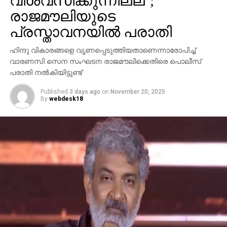
വിശ്വസിക്കുന്നില്ല’;
അറിയാമായിരുന്നുവെന്നും അദ്ദേഹം കൂട്ടിച്ചേര്‍ത്തു.
രാജമൗലിയുടെ
പ്രസ്താവനയില്‍ പരാതി
ഹിന്ദു വികാരങ്ങളെ വൃണപ്പെടുത്തിയതാണെന്നാരോപിച്ച്
വാരണസി സെന സംഘടന രാജമൗലിക്കെതിരെ പൊലീസ്
പരാതി നല്‍കിയിട്ടുണ്ട്
Published
3 days ago
on
November 20, 2025
By
webdesk18