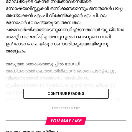
മോഡിയുടെ കേന്ദ്ര സര്‍ക്കാറിനെതിരെ
സോഷ്യലിസ്റ്റുകള്‍ ഒന്നിക്കണമെന്നും ജനതാദള്‍ (യു)
അധ്യക്ഷന്‍ എം.പി വീരേന്ദ്രകുമാര്‍ എം.പി. റാം
മനോഹര്‍ ലോഹ്യയുടെ അമ്പതാം
ചരമവാര്‍ഷികത്തോടനുബന്ധിച്ച് ജനതാദള്‍ യു ജില്ലാ
കമ്മറ്റി സംഘടിപ്പിച്ച അനുസ്മരണ ബഹുജന റാലി
ഉദ്ഘാടനം ചെയ്തു സംസാരിക്കുകയായിരുന്നു
അദ്ദേഹം.
അടുത്ത തെരഞ്ഞെടുപ്പില്‍ മോഡി
അധികാരത്തിലെത്താതിരിക്കാന്‍ ഓരോ പാര്‍ട്ടികളും
വിലയിരുത്തല്‍ നടത്തണം. അഭിപ്രായ
രൂപീകരണത്തിനു സമയമായിട്ടുണ്ട്. സോഷ്യലിസ്റ്റ്
പാര്‍ട്ടികള്‍ ഒന്നിക്കണം. പ്രാദേശിക നേതാക്കളായി
CONTINUE READING
മാറിയ സോഷ്യലിസ്റ്റുകള്‍ ചെറു തുരുത്തുകളായാണ്
നിലകൊള്ളുന്നത്. അവ ഒറ്റ സമുദ്രമായി മാറണം.
ADVERTISEMENT
ഓരോ പാര്‍ട്ടിയെയും വീക്ഷണത്തിലൂടെ
വിലയിരുത്തണം. രാഷ്ട്രീയ ഇച്ഛാശക്തി
YOU MAY LIKE
കൈവെടിയരുത്. കേരളത്തിലും മാറ്റങ്ങള്‍ വരും.
കൊലപാതക രാഷ്ട്രീയം;