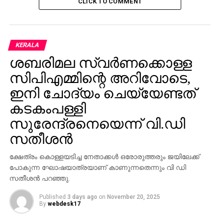
പത്ര സ്വാതന്ത്ര്യം; ഇന്ത്യയുടെ സ്ഥിതി
CLICK TO COMMENT
ഗുരുതരമെന്ന് വേള്‍ഡ് പ്രസ് ഫ്രീഡം ഇന്‍ക്‌സ്
DON'T MISS
ഗുജറാത്തിനെ കയ്യിലെടുത്ത് രാഹുല്‍ ഗാന്ധി
മടങ്ങി; അമിത് ഷാക്കും മോദിക്കും കടുത്ത
KERALA
വിമര്‍ശനം
ശബരിമല സ്വര്‍ണക്കൊള്ള
സിപിഎമ്മിന്റെ അറിവോടെ,
ഇനി ചോദ്യം ചെയ്യേണ്ടത്
കടകംപള്ളി
സുരേന്ദ്രനെയെന്ന് വി.ഡി
സതീശന്‍
ക്ഷേത്രം കൊള്ളയടിച്ച നേതാക്കള്‍ ഒരോരുത്തരും ജയിലേക്ക്
പോകുന്ന ഘോഷയാത്രയാണ് കാണുന്നതെന്നും വി ഡി
സതീശന്‍ പറഞ്ഞു.
Published
3 days ago
on
November 20, 2025
By
webdesk17