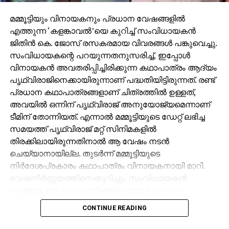
മമ്മൂട്ടിയും വിനായകനും പ്രധാന വേഷങ്ങളില്‍
എത്തുന്ന ‘കളങ്കാവല്‍’യെ കുറിച്ച് സംവിധായകന്‍
ജിതിന്‍ കെ. ജോസ് രസകരമായ വിവരങ്ങള്‍ പങ്കുവെച്ചു.
സംവിധായകന്റെ പറയുന്നതനുസരിച്ച്, ഇപ്പോള്‍
വിനായകന്‍ അവതരിപ്പിച്ചിരിക്കുന്ന കഥാപാത്രം ആദ്യം
പൃഥ്വിരാജിനെക്കായിരുന്നാണ് പദ്ധതിയിട്ടിരുന്നത്. രണ്ട്
പ്രധാന കഥാപാത്രങ്ങളാണ് ചിത്രത്തില്‍ ഉള്ളത്,
അവയില്‍ ഒന്നിന് പൃഥ്വിരാജ് അനുയോജ്യമെന്നാണ്
ടീമിന് തോന്നിയത്. എന്നാല്‍ മമ്മൂട്ടിയുടെ ഡേറ്റ് ലഭിച്ച
സമയത്ത് പൃഥ്വിരാജ് മറ്റ് സിനിമകളില്‍
തിരക്കിലായിരുന്നതിനാല്‍ ആ വേഷം നടന്‍
ചെയ്യാനായില്ല. തുടര്‍ന്ന് മമ്മൂട്ടിയുടെ
നിര്‍ദേശപ്രകാരം കഥാപാത്രം വിനായകനായി മാറി.
വേഷനിര്‍ണ്ണയത്തിനെക്കുറിച്ചും സംവിധായകന്‍
പറഞ്ഞു. ഒരുകഥാപാത്രത്തിന് മമ്മൂട്ടി ഏറ്റവും
അനുയോജ്യനാണെന്ന് തോന്നിയതിനാല്‍
CONTINUE READING
എക്‌സിക്യൂട്ടീവ് പ്രൊഡ്യൂസര്‍ വിവേക് ദാമോദരന്‍
വഴിയാണ് മമ്മൂട്ടിയെ സമീപിച്ചത്. ഇതിനകം തന്നെ