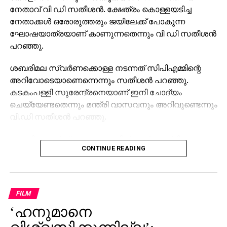
നേതാവ് വി ഡി സതീശന്‍. ക്ഷേത്രം കൊള്ളയടിച്ച
നേതാക്കള്‍ ഒരോരുത്തരും ജയിലേക്ക് പോകുന്ന
ഘോഷയാത്രയാണ് കാണുന്നതെന്നും വി ഡി സതീശന്‍
പറഞ്ഞു.
ശബരിമല സ്വര്‍ണക്കൊള്ള നടന്നത് സിപിഎമ്മിന്റെ
അറിവോടെയാണെന്നെന്നും സതീശന്‍ പറഞ്ഞു.
കടകംപള്ളി സുരേന്ദ്രനെയാണ് ഇനി ചോദ്യം
ചെയ്യേണ്ടതെന്നും മന്ത്രി വാസവനും അറിവുണ്ടെന്നും
വി.ഡി സതീശന്‍ പറഞ്ഞു.
ശബരിമല സ്വര്‍ണക്കൊള്ളയില്‍ മുഖ്യമന്ത്രി
CONTINUE READING
പിണറായി വിജയന്‍ എന്തുകൊണ്ട് മൗനം പാലിക്കുന്നു.
സ്വന്തം നേതാക്കള്‍ ജയിലിലേക്ക് പോകുമ്പോള്‍
പാര്‍ട്ടിക്ക് ഒരു കുഴപ്പവുമില്ലെന്ന് പറയാന്‍ എം.വി
ഗോവിന്ദന് മാത്രമേ കഴിയൂവെന്നും വി.ഡി സതീശന്‍
FILM
പരിഹസിച്ചു. എന്തുകൊണ്ട് ദേവസ്വം ബോര്‍ഡ്
‘ഹനുമാനെ
പോറ്റിക്കെതിരെ പരാതി നല്‍കിയില്ലെന്നും പോറ്റി
കുടുങ്ങിയാല്‍ പലരും കുടുങ്ങും എന്ന് സിപിഎമ്മിന്