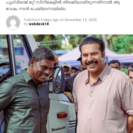
പൃഥ്വിരാജ് മറ്റ് സിനിമകളില്‍ തിരക്കിലായിരുന്നതിനാല്‍ ആ
സംവിധായകന്റെ പ്രസ്താവനയും അതിനുശേഷം
വേഷം നടന്‍ ചെയ്യാനായില്ല.
ഉയര്‍ന്ന പ്രതിഷേധങ്ങളുമാണ്.
Published
4 days ago
on
November 19, 2025
By
webdesk18