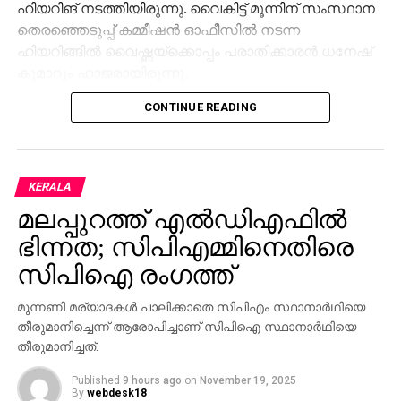
ഹിയറിങ് നടത്തിയിരുന്നു. വൈകിട്ട് മൂന്നിന് സംസ്ഥാന
തെരഞ്ഞെടുപ്പ് കമ്മീഷന്‍ ഓഫീസില്‍ നടന്ന
ഹിയറിങ്ങില്‍ വൈഷ്ണയ്‌ക്കൊപ്പം പരാതിക്കാരന്‍ ധനേഷ്
കുമാറും ഹാജരായിരുന്നു.
CONTINUE READING
വൈഷ്ണയുടെ ഹരജിയില്‍ ഹൈക്കോടതി നല്‍കിയ
നിര്‍ദേശത്തിന്റെ അടിസ്ഥാനത്തിലായിരുന്നു നടപടി.
തുടര്‍ന്നാണ് കമ്മീഷന്‍ ഹിയറിങ്ങിന് വിളിച്ചതും തുടര്‍ന്ന്
വോട്ടര്‍ പട്ടികയില്‍ ഉള്‍പ്പെടുത്തിയതും. മുട്ടട വാര്‍ഡില്‍
KERALA
വ്യാജ മേല്‍വിലാസം ഉപയോഗിച്ച് വൈഷ്ണയും
മലപ്പുറത്ത് എല്‍ഡിഎഫില്‍
കുടുംബാംഗങ്ങളും വോട്ട് ചേര്‍ത്തു എന്നായിരുന്നു
പരാതി. മുട്ടടയിലെ സ്ഥിരതാമസക്കാരിയായ വൈഷ്ണയെ
ഭിന്നത; സിപിഎമ്മിനെതിരെ
സ്ഥിരതാമസക്കാരിയല്ലെന്ന പരാതിയുടെ
സിപിഐ രംഗത്ത്
അടിസ്ഥാനത്തിലാണ് വോട്ടര്‍പട്ടികയില്‍ നിന്ന് കമ്മീഷന്‍
ഒഴിവാക്കിയത്.
മുന്നണി മര്യാദകള്‍ പാലിക്കാതെ സിപിഎം സ്ഥാനാര്‍ഥിയെ
തീരുമാനിച്ചെന്ന് ആരോപിച്ചാണ് സിപിഐ സ്ഥാനാര്‍ഥിയെ
എന്നാല്‍, വോട്ടര്‍ പട്ടികയില്‍ നിന്ന് ഒഴിവാക്കിയത്
തീരുമാനിച്ചത്.
അനീതിയാണെന്നും രാഷ്ട്രീയകാരണങ്ങളാല്‍
Published
9 hours ago
on
November 19, 2025
ഒഴിവാക്കുകയല്ല വേണ്ടതെന്നും ഹൈക്കോടതി
By
webdesk18