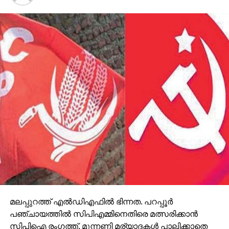
വിമര്‍ശിച്ചു. വോട്ടര്‍ പട്ടികയില്‍ ഉള്‍പ്പെടുത്താനുള്ള
നടപടിയെടുക്കണം. മത്സരിക്കാന്‍ ഇറങ്ങിയ ഒരാളെ
രാഷ്ട്രീയ കാരണത്താല്‍ ഒഴിവാക്കുകയല്ല വേണ്ടത്. 24
വയസുള്ള പെണ്‍കുട്ടിക്ക് സാങ്കേതിക കാരണം പറഞ്ഞ്
തെരഞ്ഞെടുപ്പ് മത്സരിക്കാനുള്ള സാധ്യത
ഇല്ലാതാക്കരുതെന്നും കോടതി പറഞ്ഞിരുന്നു.
മലപ്പുറത്ത് എല്‍ഡിഎഫില്‍ ഭിന്നത. പറപ്പൂര്‍
പഞ്ചായത്തില്‍ സിപിഎമ്മിനെതിരെ മത്സരിക്കാന്‍
സിപിഐ രംഗത്ത്. മുന്നണി മര്യാദകള്‍ പാലിക്കാതെ