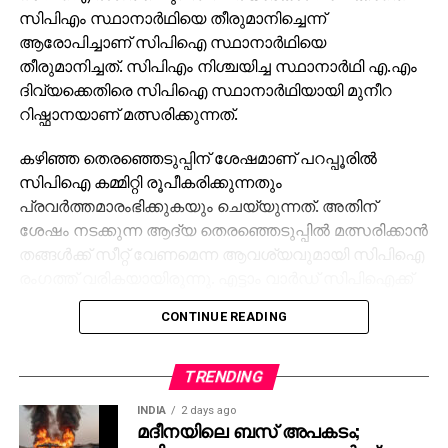
സിപിഎം സ്ഥാനാര്‍ഥിയെ തീരുമാനിച്ചെന്ന്
ആരോപിച്ചാണ് സിപിഐ സ്ഥാനാര്‍ഥിയെ
തീരുമാനിച്ചത്. സിപിഎം നിശ്ചയിച്ച സ്ഥാനാര്‍ഥി എ.എം
ദിവ്യക്കെതിരെ സിപിഐ സ്ഥാനാര്‍ഥിയായി മുനീറ
റിഷ്ഫാനയാണ് മത്സരിക്കുന്നത്.
കഴിഞ്ഞ തെരഞ്ഞെടുപ്പിന് ശേഷമാണ് പറപ്പൂരില്‍
സിപിഐ കമ്മിറ്റി രൂപീകരിക്കുന്നതും
പ്രവര്‍ത്തമാരംഭിക്കുകയും ചെയ്യുന്നത്. അതിന്
ശേഷം നടക്കുന്ന ആദ്യ തെരഞ്ഞെടുപ്പില്‍ മത്സരിക്കാന്‍
തങ്ങള്‍ക്ക് സീറ്റ് വേണമെന്ന ആവശ്യവുമായി സിപിഐ
രംഗത്ത് വരികയായിരുന്നു. എട്ടാം വാര്‍ഡ് സിപിഐക്ക്
നല്‍കാമെന്ന് തീരുമാനമായെങ്കിലും അവസാനനിമിഷം
CONTINUE READING
സിപിഎം സ്ഥാനാര്‍ഥിയെ നിശ്ചയിക്കുകയായിരുന്നു.
ഇതോടെ, സ്വാഭാവികമായും സിപിഐ
TRENDING
മാറിക്കൊടുക്കുകയും ഏഴാം വാര്‍ഡിന് വേണ്ടി
INDIA
2 days ago
ആവശ്യമുന്നയിക്കുകയും ചെയ്തു. എന്നാല്‍,
മദീനയിലെ ബസ് അപകടം;
സിപിഎമ്മിന്റെ പ്രാദേശിക നേതൃത്വം ഏഴാം