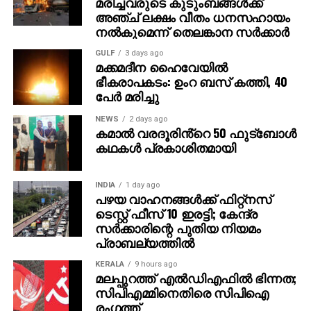
മരിച്ചവരുടെ കുടുംബങ്ങള്‍ക്ക്
വാര്‍ഡിലും സ്ഥാനാര്‍ഥിയെ പ്രഖ്യാപിച്ചതിനെ
അഞ്ച് ലക്ഷം വീതം ധനസഹായം
തുടര്‍ന്നാണ് ഭിന്നത രൂക്ഷമായത്. തുടര്‍ന്ന് സിപിഐ
നല്‍കുമെന്ന് തെലങ്കാന സര്‍ക്കാര്‍
തങ്ങളുടെ സ്ഥാനാര്‍ഥിയെ തീരുമാനിക്കുകയായിരുന്നു.
GULF
3 days ago
മക്കമദീന ഹൈവേയില്‍
ഭീകരാപകടം: ഉംറ ബസ് കത്തി, 40
പേര്‍ മരിച്ചു
NEWS
2 days ago
കമാൽ വരദൂരിൻ്റെ 50 ഫുട്ബോൾ
കഥകൾ പ്രകാശിതമായി
INDIA
1 day ago
പഴയ വാഹനങ്ങള്‍ക്ക് ഫിറ്റ്‌നസ്
ടെസ്റ്റ് ഫീസ് 10 ഇരട്ടി; കേന്ദ്ര
സര്‍ക്കാരിന്റെ പുതിയ നിയമം
പ്രാബല്യത്തില്‍
KERALA
9 hours ago
മലപ്പുറത്ത് എല്‍ഡിഎഫില്‍ ഭിന്നത;
സിപിഎമ്മിനെതിരെ സിപിഐ
രംഗത്ത്