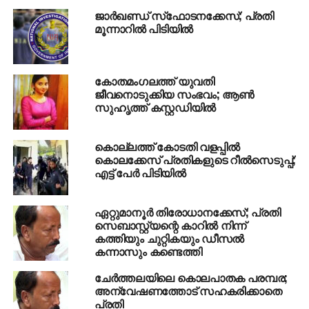
NENMARA DOUBLE MURDER CASE
ജാര്‍ഖണ്ഡ് സ്‌ഫോടനക്കേസ്; പ്രതി
മൂന്നാറില്‍ പിടിയില്‍
UP NEXT
ഭാര്യയെയും എട്ട് വയസ്സുള്ള മകനെയും കഴുത്ത്
ഞെരിച്ച് കൊലപ്പെടുത്തി; യുവാവ് പിടിയില്‍
കോതമംഗലത്ത് യുവതി
DON'T MISS
വരുമാനമുണ്ടെങ്കിലും മുന്‍ ഭാര്യക്ക് ജീവനാംശം
ജീവനൊടുക്കിയ സംഭവം; ആണ്‍
സുഹൃത്ത് കസ്റ്റഡിയില്‍
നിഷേധിക്കാനാവില്ല; ഹൈക്കോടതി
കൊല്ലത്ത് കോടതി വളപ്പില്‍
കൊലക്കേസ് പ്രതികളുടെ റീല്‍സെടുപ്പ്;
എട്ട് പേര്‍ പിടിയില്‍
ഏറ്റുമാനൂര്‍ തിരോധാനക്കേസ്; പ്രതി
സെബാസ്റ്റ്യന്റെ കാറില്‍ നിന്ന്
കത്തിയും ചുറ്റികയും ഡീസല്‍
കന്നാസും കണ്ടെത്തി
ചേര്‍ത്തലയിലെ കൊലപാതക പരമ്പര;
അന്വേഷണത്തോട് സഹകരിക്കാതെ
പ്രതി