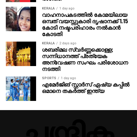
KERALA
1 day ago
വാഹനാപകടത്തില്‍ കോമയിലായ
ഒമ്പത് വയസ്സുകാരി ദൃഷാനക്ക് 1.15
കോടി നഷ്ടപരിഹാരം നല്‍കാന്‍
കോടതി
KERALA
2 days ago
ശബരിമല സ്വര്‍ണ്ണക്കൊള്ള;
സന്നിധാനത്ത് പ്രത്യേക
അന്വേഷണ സംഘം പരിശോധന
നടത്തി
SPORTS
1 day ago
എമേര്‍ജിങ് സ്റ്റാര്‍സ് ഏഷ്യ കപ്പില്‍
ഒമാനെ തകര്‍ത്ത് ഇന്ത്യ