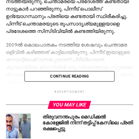
നടത്തിയിരുന്നു. ചെന്താമരയെ പ്രദേശത്ത് കണ്ടതായി
നാട്ടുകാര്‍ പറഞ്ഞിരുന്നു. പിന്നീട് പൊലീസ്
ഉദ്യോഗസ്ഥനും പ്രതിയെ കണ്ടതായി സ്ഥിരീകരിച്ചു.
പിന്നീട് ചെന്താമരയുടെ രൂപസാദൃശ്യമുള്ളയാളെ
പ്രദേശത്തെ സിസിടിവിയില്‍ കണ്ടത്തിയിരുന്നു.
2019ല്‍ കൊലപാതകം നടത്തിയ ശേഷവും ചെന്താമര
ഒളിവില്‍ കഴിഞ്ഞത് കാട്ടിലായിരുന്നു. പിന്നീട് ഇയാളുടെ
തറവാട്ടിലേക്ക് വന്നപ്പോഴാണ് പിടിയിലായത്.
കൂമ്പാറയിലെ ക്വാറിയില്‍ ഒരു വര്‍ഷത്തോളം സുരക്ഷാ
ജീവനക്കാരനായി ചെന്താമര ജോലി ചെയ്തിരുന്നു. അന്ന്
CONTINUE READING
കൂടെ ജോലി ചെയ്ത മണികണ്ഠന് ചെന്താമര തന്റെ
ഫോണ്‍ കൈമാറിയിരുന്നു. ഇതിന്റെ സിഗ്‌നല്‍
ADVERTISEMENT
ലഭിച്ചതിനെ തുടര്‍ന്ന് പൊലീസ് ഇവിടെ പരിശോധനക്ക്
നടത്തിയിരുന്നു. താന്‍ ഒരാളെ കൊന്നെന്നും രണ്ടുപേരെ
YOU MAY LIKE
കൂടി കൊല്ലാനുണ്ടെന്നും ചെന്താമര പറഞ്ഞതായി
തിരുവനന്തപുരം മെഡിക്കല്‍
മണികണ്ഠന്‍ വെളിപ്പെടുത്തിയിരുന്നു.
കോളേജില്‍ നിന്ന് തട്ടിപ്പ് കേസിലെ പ്രതി
രക്ഷപ്പെട്ടു
RELATED TOPICS:
ACCUSED