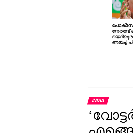
പോക്‌സോ
നേതാവ് 
യെദ്യൂരപ്
അയച്ച് 
INDIA
‘വോട്ടര
എങ്ങ