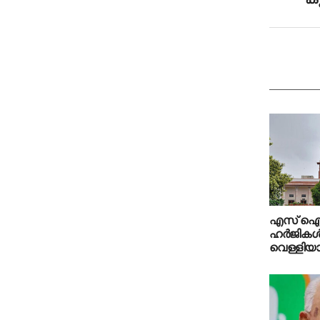
എസ് ഐ
ഹർജികൾ
വെള്ളിയാ