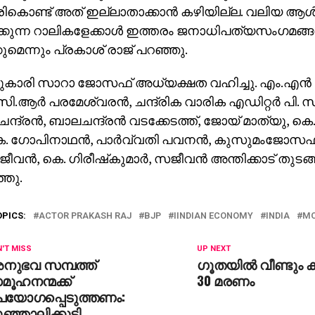
്രികൊണ്ട് അത് ഇല്ലാതാക്കാന്‍ കഴിയില്ല. വലിയ ആള്‍ക്ക
ക്കുന്ന റാലികളേക്കാള്‍ ഇത്തരം ജനാധിപത്യസംഗമങ്ങള്
ുമെന്നും പ്രകാശ് രാജ് പറഞ്ഞു.
ുകാരി സാറാ ജോസഫ് അധ്യക്ഷത വഹിച്ചു. എം.എന്‍ ക
.ആര്‍ പരമേശ്വരന്‍, ചന്ദ്രിക വാരിക എഡിറ്റര്‍ പി. സുര
ന്ദ്രന്‍, ബാലചന്ദ്രന്‍ വടക്കേടത്ത്, ജോയ് മാത്യു, കെ
 ഗോപിനാഥന്‍, പാര്‍വ്വതി പവനന്‍, കുസുമംജോസഫ്,
ീവന്‍, കെ. ഗിരീഷ്‌കുമാര്‍, സജീവന്‍ അന്തിക്കാട് തുടങ്
്തു.
OPICS:
ACTOR PRAKASH RAJ
BJP
IINDIAN ECONOMY
INDIA
MO
'T MISS
UP NEXT
നുഭവ സമ്പത്ത്
ഗൂതയില്‍ വീണ്ടും കൂ
ൂഹനന്മക്ക്
30 മരണം
പയോഗപ്പെടുത്തണം:
ഞ്ഞാലിക്കുട്ടി