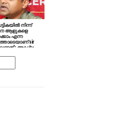
പട്ടികയില്‍ നിന്ന്
നെ ആളുകളെ
ക്കാം എന്ന
്തോടെയാണ് sir
വന്നത്’: അഡ്വ.
 ബീരാൻ എംപി