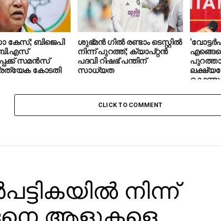
 കേസ്; ബിജെപി
ശുഭ്മന്‍ ഗില്‍ രണ്ടാം ടെസ്റ്റില്‍
‘വോട്ടര്‍
ബി.എസ്
നിന്ന് പുറത്ത്; ക്യാപ്റ്റന്‍
എങ്ങെ
പക്ക് സമന്‍സ്
പദവി റിഷഭ് പന്തിന്
പുറത്താ
പ്രത്യേക കോടതി
സാധ്യത
ലക്ഷ്യത
കൊണ്ടു
ഹാരിസ്
CLICK TO COMMENT
്‍പട്ടികയില്‍ നിന്ന്
െനെ ആളുകളെ