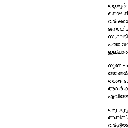
തൃശൂര്‍
തൊഴില്‍
വര്‍ഷത്
ജനാധിപ
സംഘടിപ
പത്ത് വ
ഇല്ലാതാ
നുണ പറഞ
ജോക്കര്
താഴെ വോ
അവര്‍ ക
എവിടേയ്
ഒരു കൂട്
അതിന് അ
വര്‍ഗ്ഗ