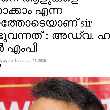
ാക്കാം എന്ന
യത്തോടെയാണ് sir
ുവന്നത്’: അഡ്വ. ഹ
 എംപി
ay ago
on
November 18, 2025
4