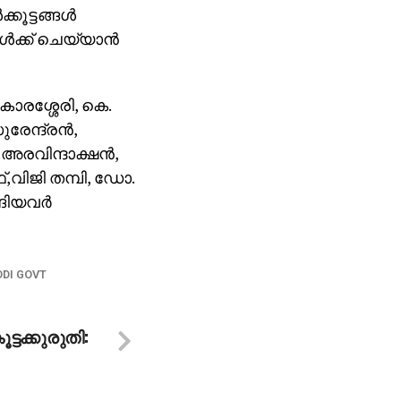
ൂട്ടങ്ങള്‍
‍ക്ക് ചെയ്യാന്‍
ാരശ്ശേരി, കെ.
േന്ദ്രന്‍,
.അരവിന്ദാക്ഷന്‍,
വിജി തമ്പി, ഡോ.
ങിയവര്‍
DI GOVT
ട്ടക്കുരുതി: