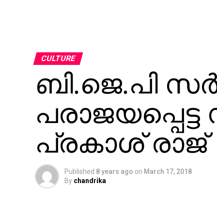
CULTURE
ബി.ജെ.പി സര്
പരാജയപ്പെട്ട
പ്രകാശ് രാജ്
Published
8 years ago
on
March 17, 2018
By
chandrika