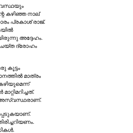
്യവസ്ഥയും
റെ കഴിഞ്ഞ നാല്
ാരം പ്രകാശ് രാജ്.
യില്‍
ുന്നു അദ്ദേഹം.
 ചെയ്ത ദ്രോഹം
ു കൂട്ടം
നത്തില്‍ മാത്രം
 കഴിയുമെന്ന്
റ്റിമറിച്ചത്.
്‍ അസ്വസ്ഥരാണ്.
കപ്പെടുകയാണ്.
ിരിച്ചറിയണം.
കള്‍.