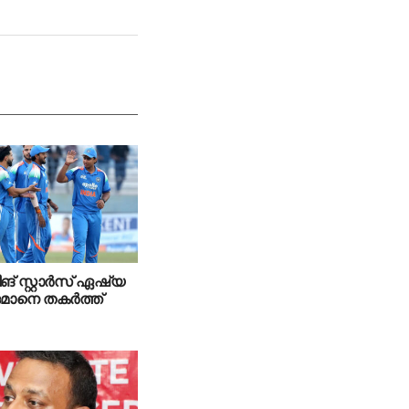
ങ് സ്റ്റാര്‍സ് ഏഷ്യ
 ഒമാനെ തകര്‍ത്ത്