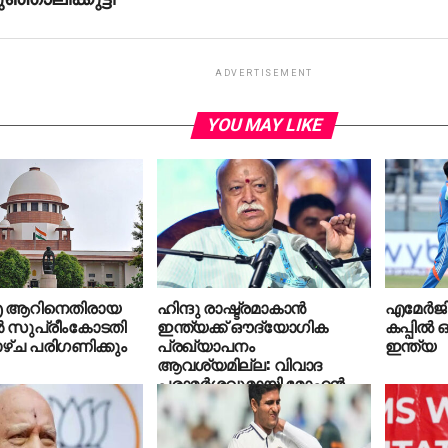
ADVERTISEMENT
YOU MAY LIKE
 ആറിനെതിരായ
ഹിന്ദു രാഷ്ട്രമാകാന്‍
എമേര്‍ജി
 സുപ്രീംകോടതി
ഇന്ത്യക്ക് ഔദ്യോഗിക
കപ്പില്‍
ഴ്ച പരിഗണിക്കും
പ്രഖ്യാപനം
ഇന്ത്യ
ആവശ്യമില്ല: വിവാദ
പരാമര്‍ശവുമായി മോഹന്‍
ഭാഗവത്