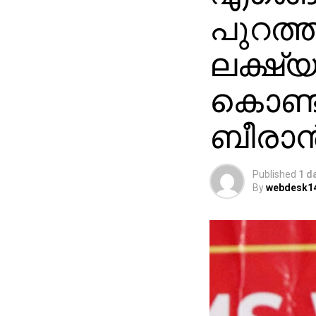
പുറത്ത
ലക്ഷ്
കൊണ്ട
ബീരാൻ
Published
1 d
By
webdesk1