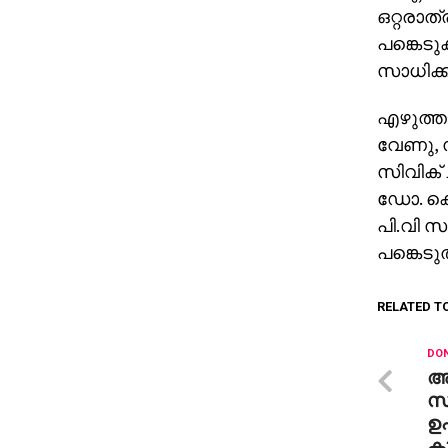
ഒറ്റരാത
പങ്കെടു
സാധിക്ക
എഴുത്ത
വേണു, സി
സിവിക് ച
ഡോ. കെ.
പി.വി സജ
പങ്കെടുത
RELATED T
DON
അ
സമ
ഉ
കു