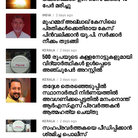
പേര്‍ മരിച്ചു
പെണ്‍മക്കള്‍ക്ക് 50 ലക്ഷം രൂപ വീതം ആകെ ഒരു കോടി
നല്‍കുമെന്ന് അമിത് പറഞ്ഞു. ‘ പഞ്ചാബിലേക്ക്
INDIA
2 days ago
വരാന്‍പോലും 8,000 രൂപ കടം വാങ്ങിയിരുന്നു. അത്
മുഹമ്മദ് അഖ്‌ലാഖ് കേസിലെ
പ്രതികള്‍ക്കെതിരായ കേസ്
ഇപ്പോള്‍ തിരിച്ചടക്കും. കോടിപതിയായെങ്കിലും ഞാന്‍
പിന്‍വലിക്കാന്‍ യു.പി. സര്‍ക്കാര്‍
പഴയപോലെ കച്ചവടം തുടരും. ഭാര്യയുടെ ആഗ്രഹം
നീക്കം തുടങ്ങി
പോലെ സ്ഥലം വാങ്ങി വീട് പണിയും ‘ എന്നതായിരുന്നു
അമിതിന്റെ പ്രതികരണം. സാധാരണ മനുഷ്യന്റെ
KERALA
2 days ago
500 രൂപയുടെ കള്ളനോട്ടുകളുമായി
മനോഹരമായ പങ്കുവെക്കലാണ് ഇപ്പോള്‍ സോഷ്യല്‍
വിദ്യാര്‍ത്ഥികള്‍ ഉള്‍പ്പെടെ
മീഡിയയില്‍ ചര്‍ച്ചയായിരിക്കുന്നത്.
അഞ്ചുപേര്‍ അറസ്റ്റില്‍
KERALA
2 days ago
തദ്ദേശ തെരഞ്ഞെടുപ്പില്‍
സ്ഥാനാര്‍ത്ഥി നിര്‍ണയത്തില്‍
അവഗണിക്കപ്പെട്ടതില്‍ മനംനൊന്ത്
ആര്‍എസ്എസ് പ്രവര്‍ത്തകന്‍
ആത്മഹത്യ ചെയ്തു
KERALA
2 days ago
സഹപ്രവര്‍ത്തകയെ പീഡിപ്പിക്കാന്‍
ശ്രമിച്ച പൊലീസ്