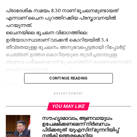
പ്രാദേശിക സമയം 8.30 നാണ് ഭൂചലനമുണ്ടായത്
എന്നാണ് ചൈന പുറത്തിറക്കിയ പ്രസ്താവനയില്‍
പറയുന്നത്.
ചൈനയിലെ ഭൂചലന വിഭാഗത്തിലെ
ഉദ്യോഗസ്ഥരാണ് വടക്കന്‍ കൊറിയയില്‍ 3.4
തീവ്രതയുള്ള ഭൂചലനം അനുഭവപ്പെട്ടതായി റിപ്പോര്‍ട്ട്
ചെയ്തത്. ഉത്തര കൊറിയയുടെ തുടര്‍ച്ചയായുള്ള
ആണവ പരീക്ഷണമാണ് ഭൂചലനത്തിന് കാരണമെന്നാണ്
ചൈന പറയുന്നത്.
CONTINUE READING
RELATED TOPICS:
EARTH QUICK
NORTH KOREA
ADVERTISEMENT
UP NEXT
യു.എന്‍ പൊതുസഭയില്‍ ഇന്ത്യക്ക്
YOU MAY LIKE
മറുപടിയുമായി പാക്കിസ്ഥാന്‍
സൗഹൃദമാവാം, ആണവായുധം
DON'T MISS
ഉപേക്ഷിക്കണമെന്ന് നിര്‍ബന്ധം
ഓണം ബംബര്‍: മന്ത്രി തോമസ് ഐസക്കിനും
പിടിക്കരുത്: യുഎസിന് മുന്നറിയിപ്പ്
സമ്മാനം
നല്‍കി ഉത്തരകൊറിയ