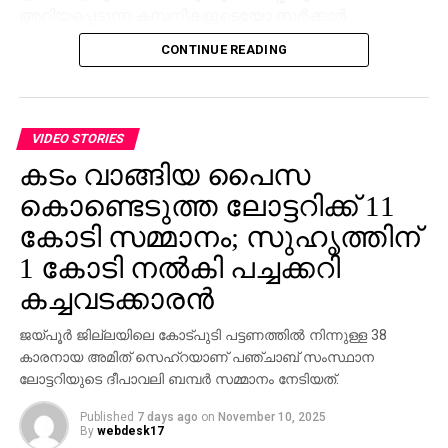
അറിയപ്പെടുന്ന കമ്പനികളുടെയോ സര്‍ക്കാര്‍
ഏജന്‍സികളുടെയോ പേരില്‍ വ്യാജ ജോലി
CONTINUE READING
ലിസ്റ്റിംഗുകള്‍ സൃഷ്ടിക്കപ്പെടുന്നു. ഇരകളോട്
വ്യക്തിഗത വിവരങ്ങള്‍ പങ്കിടാനും, ജോലി
പ്രോസസ്സിംഗ് ഫീസ് എന്ന പേരില്‍ പണം അടയ്ക്കാനും
ആവശ്യപ്പെടുന്നതാണ് സാധാരണ രീതി. ചിലര്‍
VIDEO STORIES
മാല്‍വെയര്‍ ഇന്‍സ്റ്റാള്‍ ചെയ്യാനോ ഡാറ്റ
കടം വാങ്ങിയ പൈസ
മോഷ്ടിക്കാനോ ലക്ഷ്യമിട്ടുള്ള വ്യാജ അഭിമുഖ
കൊണ്ടെടുത്ത ലോട്ടറിക്ക് 11
സോഫ്റ്റ്‌വെയറുകളും അയക്കുന്നു. ഇത്തരം തട്ടിപ്പുകള്‍
വ്യക്തികള്‍ക്കും സ്ഥാപനങ്ങള്‍ക്കും ഗുരുതരമായ
കോടി സമ്മാനം; സുഹൃത്തിന്
ഭീഷണിയാണെന്ന് ഗൂഗിള്‍ മുന്നറിയിപ്പ് നല്‍കി.
1 കോടി നല്‍കി പച്ചക്കറി
നിയമാനുസൃത തൊഴിലുടമകള്‍ ഒരിക്കലും സാമ്പത്തിക
കച്ചവടക്കാരന്‍
വിവരങ്ങളോ പേയ്‌മെന്റെ് ആവശ്യങ്ങളോ
ഉന്നയിക്കില്ലെന്നും ഉപയോക്താക്കള്‍ ഓണ്‍ലൈനില്‍
ജയ്പൂര്‍ ജില്ലയിലെ കോട്പുടി പട്ടണത്തില്‍ നിന്നുള്ള 38
കൂടുതല്‍ ജാഗ്രത പാലിക്കണമെന്നും ഗൂഗിള്‍
കാരനായ അമിത് സെഹ്‌റയാണ് പഞ്ചാബ് സംസ്ഥാന
വ്യക്തമാക്കി.
ലോട്ടറിയുടെ ദീപാവലി ബമ്പര്‍ സമ്മാനം നേടിയത്.
Published
7 days ago
on
November 10, 2025
By
webdesk17