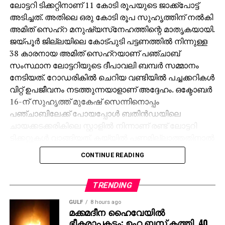
ലോട്ടറി ടിക്കറ്റിനാണ് 11 കോടി രൂപയുടെ ജാക്ക്‌പോട്ട്
അടിച്ചത്. അതിലെ ഒരു കോടി രൂപ സുഹൃത്തിന് നല്‍കി
അമിത് സെഹ്‌റ മനുഷ്യസ്‌നേഹത്തിന്റെ മാതൃകയായി.
ജയ്പൂര്‍ ജില്ലയിലെ കോട്പുടി പട്ടണത്തില്‍ നിന്നുള്ള
38 കാരനായ അമിത് സെഹ്‌റയാണ് പഞ്ചാബ്
സംസ്ഥാന ലോട്ടറിയുടെ ദീപാവലി ബമ്പര്‍ സമ്മാനം
നേടിയത്. റോഡരികില്‍ ചെറിയ വണ്ടിയില്‍ പച്ചക്കറികള്‍
വിറ്റ് ഉപജീവനം നടത്തുന്നയാളാണ് അദ്ദേഹം. ഒക്ടോബര്‍
16-ന് സുഹൃത്ത് മുകേഷ് സെന്നിനൊപ്പം
പഞ്ചാബിലേക്ക് പോയപ്പോള്‍ ബതിന്‍ഡയിലെ
ചായക്കടക്കരികിലെ സ്റ്റാളില്‍ നിന്നാണ് രണ്ട് ലോട്ടറി
ടിക്കറ്റുകള്‍ വാങ്ങിയത്. കയ്യില്‍ പണമില്ലാത്തതിനാല്‍
മുകേഷിനോട് 1000 രൂപ കടം വാങ്ങുകയായിരുന്നു.
CONTINUE READING
ഒക്ടോബര്‍ 31ന് രാത്രി 10 മണിക്ക് മുകേഷിന്റെ ഫോണ്‍
കോളിലൂടെയാണ് 11 കോടിയുടെ ജാക്ക്‌പോട്ട്
അടിച്ചതറിയുന്നത്. രണ്ടാമത്തെ ടിക്കറ്റിനും 1000 രൂപ
TRENDING
സമ്മാനമായി ലഭിച്ചു. ലോട്ടറി അടിച്ച വിവരം
GULF
8 hours ago
അറിഞ്ഞപ്പോള്‍ ആദ്യം ഓര്‍ത്തത് സുഹൃത്ത്
മക്കമദീന ഹൈവേയില്‍
ഭീകരാപകടം: ഉംറ ബസ് കത്തി, 40
മുകേഷിനെയായിരുന്നു. അദ്ദേഹത്തിന്റെ രണ്ട്