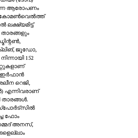
്ലെന്ന ആരോപണം
ന കോമണ്‍വെല്‍ത്ത്
ലക്ഷ്യമിട്ട്
ി താരങ്ങളും
ിന്റണ്‍,
ൈക്ലിങ്, ജൂഡോ,
 നിന്നായി 152
റ്റുകളാണ്
ഇര്‍ഫാന്‍
 അലീന റെജി,
‍) എന്നിവരാണ്
 താരങ്ങള്‍.
പോര്‍ട്‌സില്‍
കച്ച ഫോം
ഹമ്മദ് അനസ്,
ങളെല്ലാം