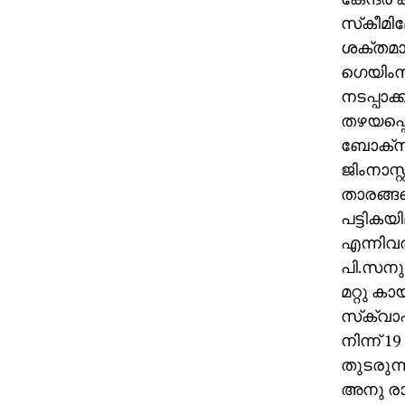
സ്‌കീമ
ശക്തമാവു
ഗെയിംസ്
നടപ്പാക്
തഴയപ്പെ
ബോക്‌സിങ
ജിംനാസ്റ
താരങ്ങള
പട്ടികയ
എന്നിവര
പി.സനുര
മറ്റു കാ
സ്‌ക്വാ
നിന്ന് 1
തുടരുന്
അനു രാ