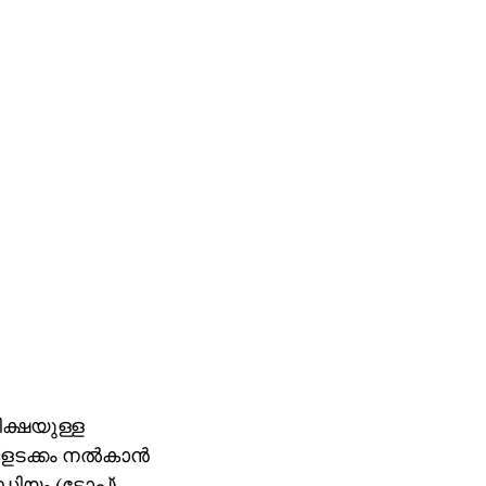
ീക്ഷയുള്ള
ടക്കം നല്‍കാന്‍
പോഡിയം (ടോപ്)