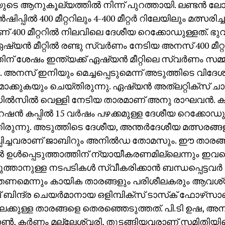
ുടെ ആനുകൂല്യത്തില്‍ നിന്ന് പുറത്തായി. ലണ്ടന്‍ ല
്‍ഷിപ്പില്‍ 400 മീറ്ററിലും 4-400 മീറ്റര്‍ റിലേയിലും മത്സര
് 400 മീറ്ററില്‍ നിലവിലെ ദേശീയ റെക്കോഡുള്ളത്. ഭു
്യന്‍ മീറ്റില്‍ രണ്ടു സ്വര്‍ണം നേടിയ അനസ് 400 മീറ്ററ
തിന് ശേഷം ഇന്ത്യക്ക് ഏഷ്യന്‍ മീറ്റിലെ സ്വര്‍ണം സമ
 അനസ് ഇനിയും മെച്ചപ്പെടുമെന്ന് അടുത്തിടെ വിദേശ
ക്കുകയും ചെയ്തിരുന്നു. ഏഷ്യന്‍ അത്‌ലറ്റിക്‌സ് ചാമ്പ
ഡില്‍സില്‍ വെള്ളി നേടിയ താരമാണ് അനു രാഘവന്‍. 
്‍ കപ്പില്‍ 15 വര്‍ഷം പഴക്കമുള്ള ദേശീയ റെക്കോ
തിരുന്നു. അടുത്തിടെ ദേശീയ, അന്തര്‍ദേശീയ മത്സരങ്ങള
പ്പിച്ചവരാണ് ജാബിറും അനില്‍ഡ തോമസും. ഈ താരങ്
ല്‍ ഉള്‍പ്പെടുത്താത്തിന് ന്യായീകരണമില്ലെന്നും ഇവ
ടുത്താനുള്ള നടപടികള്‍ സ്വീകരിക്കാന്‍ ബന്ധപ്പെട്ടവര്‍ സമ
തണമെന്നും കായിക താരങ്ങളും പരിശീലകരും ആവശ്യപ്
ബിന്ദ്ര ചെയര്‍മാനായ ഒളിമ്പിക്‌സ് ടാസ്‌ക് ഫോഴ്‌സാ
ലേക്കുള്ള താരങ്ങളെ തെരഞ്ഞെടുത്തത്. പി.ടി ഉഷ, അനി
ണ്‍, കര്‍ണം മല്ലേശ്വരി, തുടങ്ങിയവരാണ് സമിതിയി