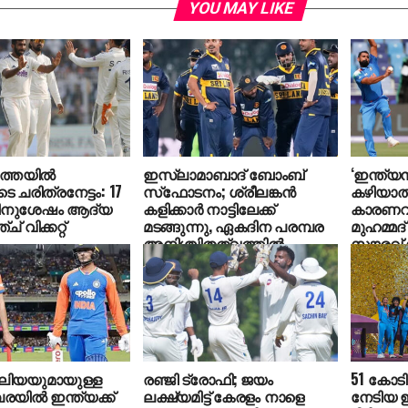
YOU MAY LIKE
ത്തയില്‍
ഇസ്ലാമാബാദ് ബോംബ്
‘ഇന്ത്യന്
 ചരിത്രനേട്ടം: 17
സ്‌ഫോടനം; ശ്രീലങ്കന്‍
കഴിയാത്
തിനുശേഷം ആദ്യ
കളിക്കാര്‍ നാട്ടിലേക്ക്
കാരണവു
് വിക്കറ്റ്
മടങ്ങുന്നു, ഏകദിന പരമ്പര
മുഹമ്മദ്
അനിശ്ചിതത്വത്തില്‍
സൗരവ് 
േലിയയുമായുള്ള
രഞ്ജി ട്രോഫി; ജയം
51 കോടി
പരയില്‍ ഇന്ത്യക്ക്
ലക്ഷ്യമിട്ട് കേരളം നാളെ
നേടിയ ഇ