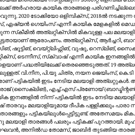
ിലേക്ക് അര്‍ഹരായ കായിക താരങ്ങളെ പരിഗണിച്ചില
ന്നു. 2020 ടോക്കിയോ ഒളിമ്പിക്‌സ്, 2018ല്‍ നടക്കുന്
, ഏഷ്യന്‍ ഗെയിംസ് എന്നീ കായിക മേളകളില്‍ മെഡല്‍ 
കുന്ന സ്‌കീമില്‍ അത്‌ലറ്റിക്‌സില്‍ മികവുള്ള പല മലയാള
ട്ടതായാണ് ആരോപണം. അത്‌ലറ്റിക്‌സ്, ആര്‍ച്ചറി, ബാഡ്മ
്, ഷൂട്ടിങ്, വെയ്റ്റ്‌ലിഫ്റ്റിങ്, വുഷു, റെസ്ലിങ്, സ
്റിക്‌സ്, ടെന്നീസ്, സ്‌ക്വാഷ് എന്നീ കായിക ഇനങ്ങളില്‍
െയാണ് പദ്ധതിയിലേക്ക് തെരഞ്ഞെടുത്തത്. 19 അത്‌ല
ിലുള്ളത്. വി.നീന, പി.യു ചിത്ര, നയന ജെയിംസ്, കെ.ടി 
ാണ് പട്ടികയില്‍ ഇടം നേടിയ മലയാളി അത്‌ലറ്റുകള്‍.
ാജ് (സൈക്ലിങ്), എച്ച്.എസ് പ്രണോയ് (ബാഡ്മിന്റണ്
യിക ഇനങ്ങളില്‍ നിന്ന് പട്ടികയില്‍ ഇടം നേടിയ മലയാളി
ഷ് താരവും മലയാളിയുമായ ദീപിക പള്ളിക്കലും പാരാ സ്‌
9 താരങ്ങളും പട്ടികയിലുള്‍പ്പെട്ടിട്ടുണ്ട്. അതേസമയം മി
നു മലയാളി താരങ്ങള്‍ പലരും പട്ടികക്ക് പുറത്തായി. മു
ഘവന്‍, അനില്‍ഡ തോമസ്, ജാബിര്‍ തുടങ്ങിയ താരങ്