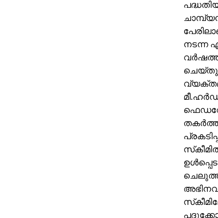
പദ്ധതിയ
ചാമ്പ്യന
പേരിലാണ
നടന്ന ഏഷ
വര്‍ഷത്
ചെയ്തു.
വ്യക്തമാ
മീ.ഹര്‍
ഫെഡറേഷന
തകര്‍ത്
പ്രകടി
സ്‌കീമി
ഉള്‍പ്പെ
ചെലുത്
അഭിനവ് 
സ്‌കീമി
പദുക്കോ