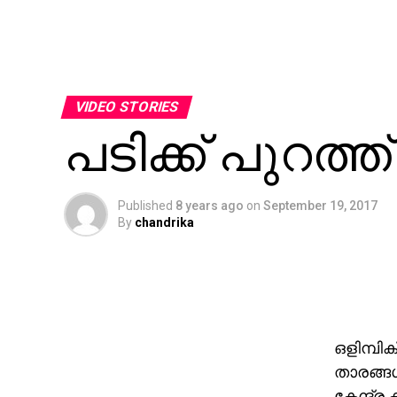
VIDEO STORIES
പടിക്ക് പുറത്ത്
Published
8 years ago
on
September 19, 2017
By
chandrika
ഒളിമ്പി
താരങ്ങള
കേന്ദ്ര 