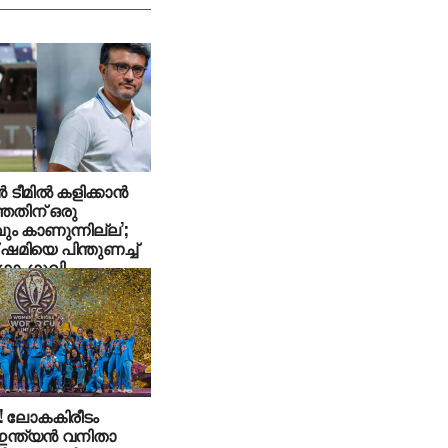
‍ ടീമില്‍ കളിക്കാന്‍
തതിന് ഒരു
ം കാണുന്നില്ല’;
 ഷമിയെ പിന്തുണച്ച്
ഗാംഗുലി
! ലോകകിരീടം
ന്ത്യന്‍ വനിതാ