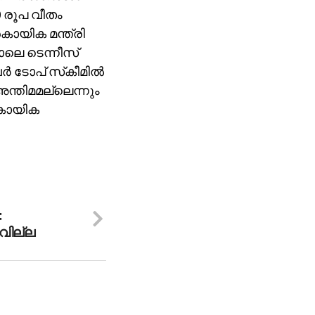
00 രൂപ വീതം
രകായിക മന്ത്രി
നാലെ ടെന്നീസ്
 ടോപ് സ്‌കീമില്‍
അന്തിമമല്ലെന്നും
 കായിക
:
ില്ല