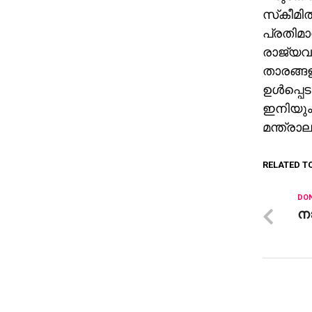
സ്‌കീമില
പ്രതിമാ
രാജ്യവര
താരങ്ങള
ഉള്‍പ്പ
ഇനിയും
മന്ത്രാ
RELATED T
DON
ന