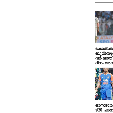
കൊല്‍ക്ക
ബുമ്രയുടെ
വര്‍ഷത്
ദിനം അഞ്ച
ഓസ്‌ട്ര
ടി20 പരമ്