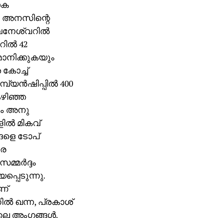
ോക
ിച്ച അനസിന്റെ
വനേശ്വറില്‍
ില്‍ 42
്മാനിക്കുകയും
 കോച്ച്
്യന്‍ഷിപ്പില്‍ 400
കഴിഞ്ഞ
ഡും അനു
ില്‍ മികവ്
ങളെ ടോപ്
രെ
്മര്‍ദ്ദം
പെടുന്നു.
ണ്
ല്‍ ഖന്ന, പ്രകാശ്
ലെ അംഗങ്ങള്‍.