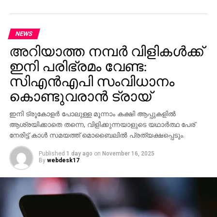
‘സര്‍ക്കാര്‍ മെഡിക്കല്‍ കോളജും ശരിയാക്കി’
യൂത്ത് ലീഗ് ഇരിപ്പുസമരം 14ന്
DON'T MISS
NEWS
സി.ഐ.എ യുടെ ചോര്‍ത്തല്‍ വിദ്യകള്‍
അറിയാത്ത നമ്പര്‍ വിളികള്‍ക്ക്
ലോകത്തിനു കൈമാറാന്‍ അസാഞ്ചെ
ഇനി പരിഭ്രമം വേണ്ട:
സിഎന്‍എപി സംവിധാനം
കൊണ്ടുവരാന്‍ ട്രായ്
ഇനി ട്രൂകോളര്‍ പോലുള്ള മൂന്നാം കക്ഷി ആപ്പുകളില്‍
ആശ്രയിക്കാതെ തന്നെ, വിളിക്കുന്നയാളുടെ യഥാര്‍ത്ഥ പേര്
നേരിട്ട് കാള്‍ സമയത്ത് മൊബൈലില്‍ പ്രത്യക്ഷപ്പെടും.
Published
1 day ago
on
November 16, 2025
By
webdesk17