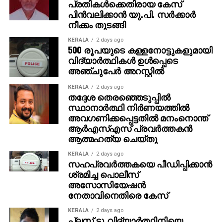
പ്രതികള്‍ക്കെതിരായ കേസ്
എങ്ങനെയാണ് 20 പേര്‍ താമസിക്കുക എന്നും
പിന്‍വലിക്കാന്‍ യു.പി. സര്‍ക്കാര്‍
ഇതിനെതിരെയും കോടതിയെ സമീപിക്കുമെന്നും അജിത്
നീക്കം തുടങ്ങി
കൂട്ടിച്ചേര്‍ത്തു.
KERALA
2 days ago
500 രൂപയുടെ കള്ളനോട്ടുകളുമായി
വിദ്യാര്‍ത്ഥികള്‍ ഉള്‍പ്പെടെ
അഞ്ചുപേര്‍ അറസ്റ്റില്‍
KERALA
2 days ago
തദ്ദേശ തെരഞ്ഞെടുപ്പില്‍
സ്ഥാനാര്‍ത്ഥി നിര്‍ണയത്തില്‍
അവഗണിക്കപ്പെട്ടതില്‍ മനംനൊന്ത്
ആര്‍എസ്എസ് പ്രവര്‍ത്തകന്‍
ആത്മഹത്യ ചെയ്തു
KERALA
2 days ago
സഹപ്രവര്‍ത്തകയെ പീഡിപ്പിക്കാന്‍
ശ്രമിച്ച പൊലീസ്
അസോസിയേഷന്‍
നേതാവിനെതിരെ കേസ്
KERALA
2 days ago
പ്ലസ് ടു വിദ്യാര്‍ത്ഥിനിയെ