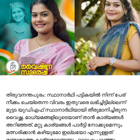
കൃത്യതയോടും കൂടി ലഭ്യമാക്കും. നാനോ ബനാന 2
ജെമിനി 3 പ്രോ ഇമേജ് മോഡലിലാണ്
പ്രവര്‍ത്തിക്കുന്നത്.
പ്രശസ്തരുടേതടക്കം ഉയര്‍ന്ന കൃത്യതയുള്ള
ചിത്രങ്ങള്‍ സൃഷ്ടിക്കാനും വ്യത്യസ്ത
പശ്ചാത്തലങ്ങളില്‍ ക്രിയേറ്റീവ് പ്രോംപ്റ്റുകള്‍
ഉപയോഗിച്ച് അവയെ ഇഷ്ടാനുസൃതമാക്കാനും നാനോ
ബനാന 2 സഹായിക്കുന്നുവെന്നാണ് റിപ്പോര്‍ട്ടുകള്‍.
ഉപയോക്താക്കളുടെ ചിത്രങ്ങള്‍ എഡിറ്റ് ചെയ്യാനായി
‘എഡിറ്റ് വിത്ത് ജെമിനി’ എന്ന ഫീച്ചറും ലഭ്യമാകും.
തിരുവനന്തപുരം: സ്ഥാനാര്‍ഥി പട്ടികയില്‍ നിന്ന് പേര്
നീക്കം ചെയ്‌തെന്ന വിവരം ഇതുവരെ ലഭിച്ചിട്ടില്ലെന്ന്
മുട്ടട യുഡിഎഫ് സ്ഥാനാര്‍ഥിയായി തീരുമാനിച്ചിരുന്ന
വൈഷ്ണ. മാധ്യമങ്ങളിലൂടെയാണ് താന്‍ കാര്യങ്ങള്‍
അറിഞ്ഞത്. മറ്റു കാര്യങ്ങള്‍ പാര്‍ട്ടി നോക്കുമെന്നും
മത്സരിക്കാന്‍ കഴിയുമോ ഇല്ലയോ എന്നുള്ളത്
രണ്ടാമത്തെ കാര്യമാണെന്നും വൈഷ്ണ പറഞ്ഞു.