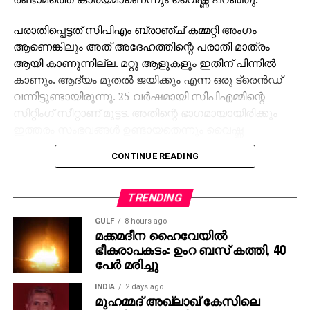
പരാതിപ്പെട്ടത് സിപിഎം ബ്രാഞ്ച് കമ്മറ്റി അംഗം
ആണെങ്കിലും അത് അദേഹത്തിന്റെ പരാതി മാത്രം
ആയി കാണുന്നില്ല. മറ്റു ആളുകളും ഇതിന് പിന്നില്‍
കാണും. ആദ്യം മുതല്‍ ജയിക്കും എന്ന ഒരു ട്രെന്‍ഡ്
വന്നിട്ടുണ്ടായിരുന്നു. 25 വര്‍ഷമായി സിപിഎമ്മിന്റെ
സിറ്റിംഗ് സീറ്റാണ് മുട്ടട. അതിന്റെ ഭാഗമായായിരിക്കും
ഇത്തരം സംഭവങ്ങള്‍ ഉണ്ടായതെന്നും വൈഷ്ണ
പ്രതികരിച്ചു.
CONTINUE READING
കോടതിയെ സമീപിക്കണോ തെരഞ്ഞെടുപ്പ് കമ്മീഷനെ
സമീപിക്കണമോ എന്ന് പാര്‍ട്ടി തീരുമാനിക്കുമെന്നും
TRENDING
വൈഷ്ണ വ്യക്തമാക്കി.
GULF
8 hours ago
മക്കമദീന ഹൈവേയില്‍
അതേസമയം, പരാതിക്കാരനായ ധനേഷ് കുമാര്‍
ഭീകരാപകടം: ഉംറ ബസ് കത്തി, 40
അയാളുടെ വിലാസത്തില്‍ 20 പേരുടെ വോട്ട്
പേര്‍ മരിച്ചു
ചേര്‍ത്തിട്ടുണ്ടെന്ന് ഡിസിസി ഭാരവാഹി മുട്ടട അജിത്
പറഞ്ഞു. മുട്ടട വാര്‍ഡിലെ അഞ്ചാം നമ്പര്‍ ബൂത്തില്‍
INDIA
2 days ago
മുഹമ്മദ് അഖ്‌ലാഖ് കേസിലെ
ആണ് വോട്ട് ചേര്‍ത്തത്. രണ്ടു മുറി വീട്ടില്‍