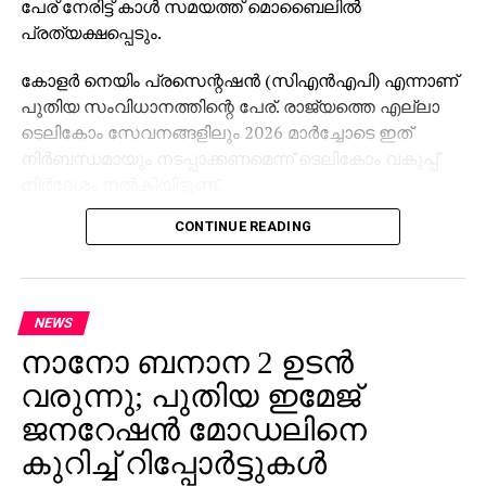
പേര് നേരിട്ട് കാള്‍ സമയത്ത് മൊബൈലില്‍
പ്രത്യക്ഷപ്പെടും.
കോളര്‍ നെയിം പ്രസെന്റഷന്‍ (സിഎന്‍എപി) എന്നാണ്
പുതിയ സംവിധാനത്തിന്റെ പേര്. രാജ്യത്തെ എല്ലാ
ടെലികോം സേവനങ്ങളിലും 2026 മാര്‍ച്ചോടെ ഇത്
നിര്‍ബന്ധമായും നടപ്പാക്കണമെന്ന് ടെലികോം വകുപ്പ്
നിര്‍ദേശം നല്‍കിയിട്ടുണ്ട്.
CONTINUE READING
വിശ്വാസ്യത വര്‍ധിപ്പിക്കുകയും തട്ടിപ്പ്, സ്പാം,
ആള്‍മാറാട്ടം എന്നീ പ്രശ്‌നങ്ങള്‍ കുറയ്ക്കുകയും
ചെയ്യുകയാണ് സംവിധാനത്തിന്റെ ലക്ഷ്യം. 4ജി
, 5ജി നെറ്റ്വര്‍ക്കുകളില്‍ ചില നഗരങ്ങളിലെ പരീക്ഷണ
NEWS
പ്രവര്‍ത്തനങ്ങള്‍ വിജയകരമായി പൂര്‍ത്തിയായതായി
നാനോ ബനാന 2 ഉടന്‍
ട്രായ് അറിയിച്ചു.
വരുന്നു; പുതിയ ഇമേജ്
നിലവില്‍ ട്രൂകോളര്‍ തുടങ്ങിയ ആപ്പുകള്‍ കാള്‍
ജനറേഷന്‍ മോഡലിനെ
ചെയ്യുന്നയാളുടെ പേര് പ്രദര്‍ശിപ്പിക്കുന്നുണ്ടെങ്കിലും,
കുറിച്ച് റിപ്പോര്‍ട്ടുകള്‍
ഉപയോക്താവിന് ഇഷ്ടമുള്ള പേരിടാന്‍