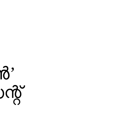
‍’
്റ്