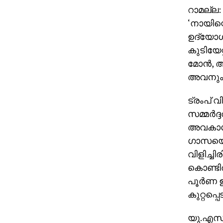
റാമല്ല
‘നായിന്റ
ഉദ്യോ
കുടിയേറ
മോന്‍, 
അവനും അ
ട്രംപ് വ
സമ്മര്‍
അവകാശങ്
ഗാസയെക്
വിളിച്ച
കൊണ്ടിര
പൂര്‍ണ
കുറ്റപ്പെ
യു.എസ്