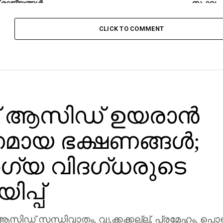
് രാജ്യങ്ങള്‍
സംഘം
CLICK TO COMMENT
് ആസിഡ് ഉയരാന്‍
ായ ഭക്ഷണങ്ങള്‍;
്യ വിദഗ്ധരുടെ
ിപ്പ്
 ആസിഡ് സന്ധിവാതം, വൃക്കക്കല്ല്, പ്രമേഹം, പൊണ