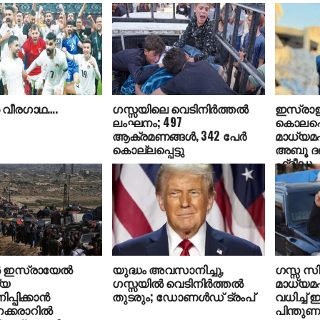
‍ വീരഗാഥ….
ഗസ്സയിലെ വെടിനിര്‍ത്തല്‍
ഇസ്രാ
ലംഘനം; 497
കൊലപ്പെ
ആക്രമണങ്ങള്‍, 342 പേര്‍
മാധ്യമപ
കൊല്ലപ്പെട്ടു
അബൂ ദഖക
ഫ്രീഡം
‍ ഇസ്രായേല്‍
യുദ്ധം അവസാനിച്ചു,
ഗസ്സ സിറ
്യ
ഗസ്സയില്‍ വെടിനിര്‍ത്തല്‍
മാധ്യമ
പിക്കാന്‍
തുടരും; ഡോണള്‍ഡ് ട്രംപ്
വധിച്ച്
്കരാറില്‍
പിന്തു