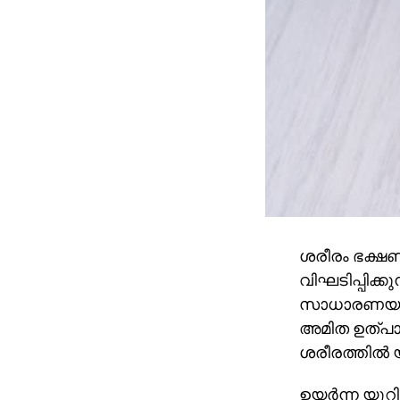
ശരീരം ഭക്ഷണത
വിഘടിപ്പിക്
സാധാരണയായി 
അമിത ഉത്പാ
ശരീരത്തില്‍
ഉയര്‍ന്ന യൂറ