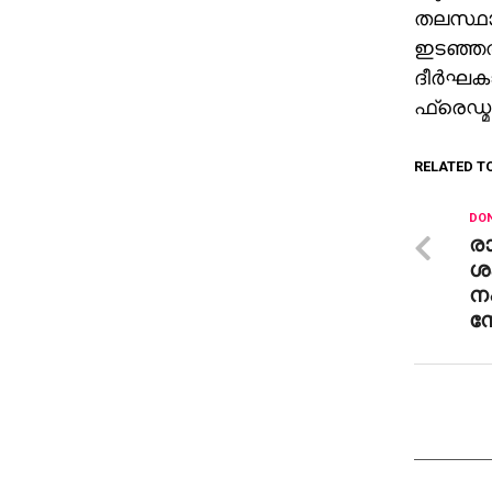
തലസ്ഥാ
ഇടഞ്ഞത്
ദീര്‍ഘക
ഫ്രെഡ്മാ
RELATED T
DON
രാ
ശക
നഷ
ന