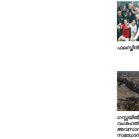
ഫലസ്തീന്
ഗസ്സയില്
വംശഹത
അവസാനിപ്
സമാധാനക