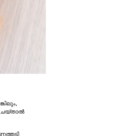
കിലും,
െയ്താല്‍
്ണത്തടി