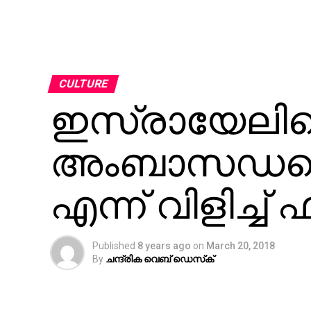
CULTURE
ഇസ്രായേലില
അംബാസഡറെ ‘
എന്ന് വിളിച്ച്
Published
8 years ago
on
March 20, 2018
By
ചന്ദ്രിക വെബ് ഡെസ്‌ക്‌