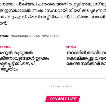
നമായി പ്രഖ്യാപിച്ചതോടെയാണ് മഹ്മൂദ് അബ്ബാസ് 
. ഇസ്രായേല്‍ അംബാസഡറായി നിയമിക്കപ്പെടുന്നതിന്
ാലം യു.എസ് പ്രസിഡന്റ് ട്രംപിന്റെ വക്കീലായി ജോ
ന്‍.
OPICS:
MAHMODE ABBAS
PALASTINE
'T MISS
UP NEXT
ഹുല്‍ കൂടുതല്‍
ഇറാഖില്‍ തടവിലായ
്തനാവുമ്പോള്‍ ഉറക്കം
കൊല്ലപ്പെട്ട വിവര
്ടപ്പെട്ട് ബി.ജെ.പി
കേന്ദ്രസര്‍ക്കാര്‍ മറ
േതൃത്വം
ADVERTISEMENT
YOU MAY LIKE