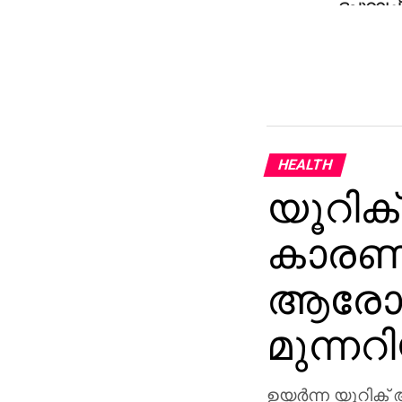
ഒപ്പുവെച്ച
HEALTH
യൂറിക
കാരണമ
ആരോഗ
മുന്നറിയ
ഉയര്‍ന്ന യൂറിക്