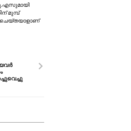
യു.എസുമായി
 മുമ്പ്
ലി ചെയ്തയാളാണ്
വര്‍
ം
ച്ചുവെച്ചു