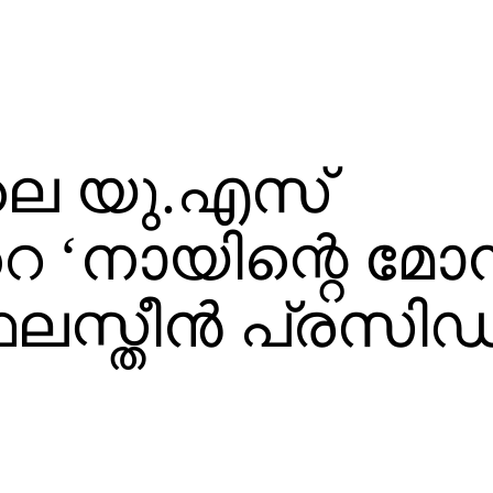
െ യു.എസ്
നായിന്റെ മോന്
 ഫലസ്തീന്‍ പ്രസിഡന