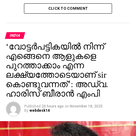
പ്രവര്‍ത്തിച്ചാല്‍ മഹാരാഷ്ട്ര, പശ്ചിമ ബംഗാള്‍,
CLICK TO COMMENT
ആന്ധ്രാപ്രദേശ്, ബീഹാര്‍, ഒഡീഷ്യ, തെലുങ്കാന
തുടങ്ങിയ സംസ്ഥാനങ്ങളിലെല്ലാം ബി.ജെ.പി
ശക്തമായ പോരാട്ടത്തെയാണ് നേരിടേണ്ടിവരിക.
INDIA
RELATED TOPICS:
MODI-RAHUL
‘വോട്ടര്‍പട്ടികയില്‍ നിന്ന്
UP NEXT
എങ്ങെനെ ആളുകളെ
ഇസ്രായേലിലെ യു.എസ് അംബാസഡറെ
പുറത്താക്കാം എന്ന
‘നായിന്റെ മോന്‍’ എന്ന് വിളിച്ച് ഫലസ്തീന്‍
പ്രസിഡന്റ്
ലക്ഷ്യത്തോടെയാണ് sir
DON'T MISS
കൊണ്ടുവന്നത്’: അഡ്വ.
‘പൂമരം’ കണ്ടു; അനുഭവം പങ്കുവെച്ച് വിനീത്
ഹാരിസ് ബീരാൻ എംപി
ശ്രീനിവാസന്‍
Published
20 hours ago
on
November 18, 2025
By
webdesk14