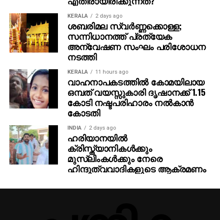
എതിരായിരിക്കുന്നത്?
ഞഞഞ എന്നിവയുടെ സംവിധായകന്‍ രാജമൗലിയുടെ
KERALA
2 days ago
ഈ ബ്രഹ്‌മാണ്ഡ പ്രോജക്റ്റ് 2027-ല്‍
ശബരിമല സ്വര്‍ണ്ണക്കൊള്ള;
സന്നിധാനത്ത് പ്രത്യേക
തിയേറ്ററുകളിലേക്ക് എത്തും.
അന്വേഷണ സംഘം പരിശോധന
നടത്തി
KERALA
11 hours ago
വാഹനാപകടത്തില്‍ കോമയിലായ
ഒമ്പത് വയസ്സുകാരി ദൃഷാനക്ക് 1.15
കോടി നഷ്ടപരിഹാരം നല്‍കാന്‍
കോടതി
INDIA
2 days ago
ഹരിയാനയില്‍
ക്രിസ്ത്യാനികള്‍ക്കും
മുസ്‌ലിംകള്‍ക്കും നേരെ
ഹിന്ദുത്വവാദികളുടെ ആക്രമണം