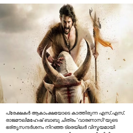
കഥാപാത്രം സ്‌ക്രീനിൽ അവസാനം എത്തിയപ്പോൾ
വേദിയിലും മഹേഷ് ബാബു കാളയുടെ പുറത്തു എൻട്രി
ചെയ്തപ്പോൾ അറുപത്തിനായിരത്തിൽപ്പരം കാഴ്ചക്കാർ
നിറഞ്ഞ ഇവന്റിലെ സദസ്സ് ഹർഷാരവം കൊണ്ട്
വേദിയെ ധന്യമാക്കി. ഐമാക്‌സിലാണ് ചിത്രം
ഒരുങ്ങുന്നത് എന്നതിനാല്‍ തന്നെ തിയേറ്ററുകളില്‍
ഗംഭീരമായ കാഴ്ചാനുഭൂതി
സമ്മാനിക്കുമെന്നുറപ്പാണ്.ബാഹുബലിയും ആർ ആർ
ആറും ഒരുക്കിയ രാജമൗലിയുടെ ബ്രഹ്മാണ്ഡ ചിത്രം
വാരണാസി 2027ൽ തിയേറ്ററുകളിലേക്കെത്തും. പി ആർ
ഓ ആൻഡ് മാർക്കറ്റിംഗ് സ്ട്രാറ്റജിസ്റ്റ് : പ്രതീഷ് ശേഖർ.
പ്രേക്ഷകര്‍ ആകാംക്ഷയോടെ കാത്തിരുന്ന എസ്.എസ്.
രാജമൗലിമഹേഷ് ബാബു ചിത്രം ‘വാരണാസി’യുടെ
ഭര്തൃസന്ദര്‍ശനം നിറഞ്ഞ ട്രെയിലര്‍ വിസ്മയമായി