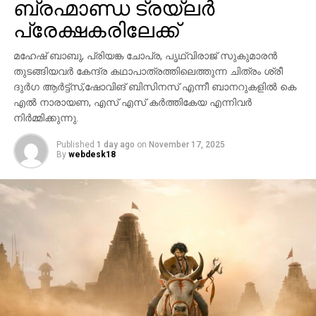
ബ്രഹ്മാണ്ഡ ട്രയ്ലർ
പ്രേക്ഷകരിലേക്ക്
മഹേഷ് ബാബു, പ്രിയങ്ക ചോപ്ര, പൃഥ്വിരാജ് സുകുമാരൻ
തുടങ്ങിയവർ കേന്ദ്ര കഥാപാത്രത്തിലെത്തുന്ന ചിത്രം ശ്രീ
ദുർഗ ആർട്ട്സ്,ഷോവിങ് ബിസിനസ് എന്നീ ബാനറുകളിൽ കെ
എൽ നാരായണ, എസ് എസ് കർത്തികേയ എന്നിവർ
നിർമ്മിക്കുന്നു.
Published
1 day ago
on
November 17, 2025
By
webdesk18