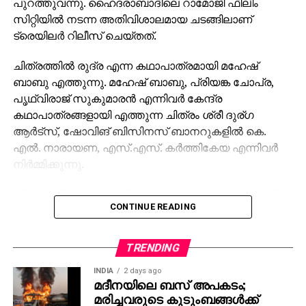
പുറത്തുവന്നു. ഹൈദരാബാദിലെ റാമോജി ഫിലിം
സിറ്റിയില്‍ നടന്ന അതിവിശാലമായ ചടങ്ങിലാണ്
ട്രെയിലര്‍ റിലീസ് ചെയ്തത്.
ചിത്രത്തില്‍ രുദ്ര എന്ന കഥാപാത്രമായി മഹേഷ്
ബാബു എത്തുന്നു. മഹേഷ് ബാബു, പ്രിയങ്ക ചോപ്ര,
പൃഥ്വിരാജ് സുകുമാരന്‍ എന്നിവര്‍ കേന്ദ്ര
കഥാപാത്രങ്ങളായി എത്തുന്ന ചിത്രം ശ്രീ ദുര്ഗ
ആര്‍ട്‌സ്, ഷോവിങ് ബിസിനസ് ബാനറുകളില്‍ കെ.
എല്‍. നാരായണ, എസ്.എസ്. കര്‍ത്തികേയ എന്നിവര്‍
നിര്‍മ്മിക്കുന്നു.
കീരവാണിയാണ് സംഗീതം ഒരുക്കുന്നത്. പുറത്തിറങ്ങിയ
CONTINUE READING
മണിക്കൂറുകള്‍ക്കുള്ളില്‍ തന്നെ 5 മില്യണിലധികം
കാഴ്ചകളുമായി ട്രെയിലര്‍ ലോകവ്യാപകമായി
ട്രെന്‍ഡിങ് പട്ടികയില്‍ മുന്നിലാണ്. 130ണ്മ100 അടി
TRENDING
വലുപ്പത്തിലുള്ള പ്രത്യേക സ്‌ക്രീനില്‍ പ്രേക്ഷകര്‍ക്ക്
INDIA
2 days ago
മുന്നില്‍ ട്രെയിലര്‍ പ്രദര്‍ശിപ്പിച്ചു.
മദീനയിലെ ബസ് അപകടം;
മരിച്ചവരുടെ കുടുംബങ്ങള്‍ക്ക്
ട്രെയിലര്‍ സി.ഇ. 512-ലെ വാരണാസിയുടെ