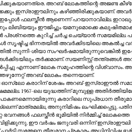
കുകയാണത്രെ. അറബ് ലോകത്തിന്റെ അജണ്ട കീഴ്‌മേല്‍
കക്കും ഇസ്രാഈലിനും കഴിഞ്ഞിരിക്കുകയാണ്. അവര്‍
ഇപ്പോള്‍ ഫലസ്തീന്‍ ആണെന്ന് പറയാനാവില്ല. ഇറാഖു
ം ലിബിയയും ഈജിപ്തും യമനുമൊക്കെ കലുഷിതമാകു
‍ പ്രശ്‌നത്തെ കുറിച്ച് ചര്‍ച്ച ചെയ്യാന്‍ സമയമില്ല. 
‍ സൃഷ്ടിച്ച ഭിന്നതയില്‍ അവര്‍ക്കിടയിലെ അകല്‍ച്ച വര്‍ധി
്തില്‍ സുന്നി-ശിയാ സംഘര്‍ഷമായിരുന്നുവെങ്കില്‍ ഇപ്പ
്ങള്‍ക്കിടയിലും തര്‍ക്കമാണ്. സയണിസ്റ്റ് തന്ത്രങ്ങള
്‍പ്പിച്ചു എന്നാണ് ലോക സമൂഹത്തിന്റെ വിശ്വാസം. അത
്തെഴുന്നേറ്റ് അറബ് ലോകം തന്നെയാണ്.
െ ഓസ്‌ലോ കരാറിന് ശേഷം അറബ്-ഇസ്രാഈല്‍ സമാധാ
ഷമമല്ല. 1967-ലെ യുദ്ധത്തിന് മുമ്പുള്ള അതിര്‍ത്തിയി
് പോകണമെന്നായിരുന്നു കരാറിലെ സുപ്രധാന തീരുമാ
ില്ലെന്ന് മാത്രമല്ല, അനുനിമിഷം ലംഘിക്കപ്പെട്ടു. പത
റ ഭവനങ്ങള്‍ ഫലസ്തീന്‍ ഭൂമിയില്‍ നിര്‍മ്മിച്ച് ലോകത്തെ
വിളിക്കുന്നു. ഈ വര്‍ഷം ജനുവരി ഒന്നിന് ഇസ്രാഈ
 പാര്‍ട്ടി സമ്മേളന തീരുമാന പ്രകാരം അധിനിവിഷ്ട ഭൂമിയി