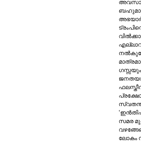
അവസാനിച
ബഹുമാനി
അഭയാര്‍ത
ട്രംപിന
വില്‍ക്
എല്ലാവ
നല്‍കുമ
മാത്രമാ
ഗസ്സയും
ജനതയാണ്
ഫലസ്തീ
പ്രക്ഷോ
സ്വതന്ത
‘ഇന്‍ത
സമര മു
വഴങ്ങേണ
ലോകം സ