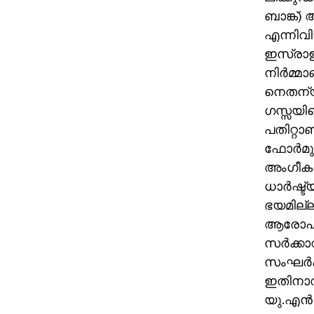
ബാങ്ക്)
എന്നിവി
ഇസ്രാഈല
നിര്‍മ്
നെതന്യാ
ഗസ്സയില
പതിറ്റാ
ഫോര്‍മ
അംഗീകര
ധാര്‍ഷ്ട
ഭയമില്ല
ആരോപണത
സര്‍ക്കാ
സംഘര്‍
ഇതിനാവ
യു.എന്‍