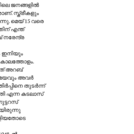
ിലെ ജനങ്ങളില്‍
ണ്. സ്ത്രീകളും
ുന്നു. മെയ് 15 വരെ
ിന് എന്ത്
 നരേന്ദ്ര
 ഇനിയും
ന കാലത്തോളം.
്തത് അറബ്
േയവും അവര്‍
പ്പിനെ തുടര്‍ന്ന്
ിതി എന്ന കടലാസ്
ുട്ടറസ്
യിരുന്നു
്ളിയതോടെ