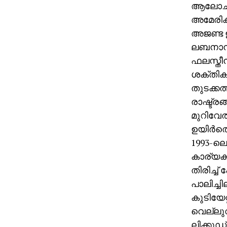
ആലോചിക്
അമേരിക്
അജണ്ട 
ലബനാനു
ഫലസ്തീന്
ശക്തികള്
തുടക്കത
രാഷ്ട്രങ
മുറിവേല
ഉയിര്‍ത
1993-ല
കാര്യക്
തിരിച്ച
പാലിച്ച
കുടിയേറ്
വെല്ലു
ലിക്കുഡ്