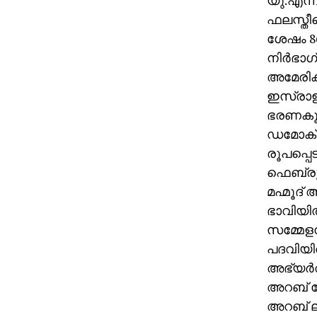
യു.എന്ന
ഫലസ്തീന
ശേഷം 86
നിര്‍ഭാ
അമേരിക്
ഇസ്രാഈല
ഭരണകൂടങ്
ഡമോക്രാ
രൂപപ്പെ
ഫെബ്രുവ
മഹ്മൂദ്
ഭാവിയില
സമ്മേളന
പദവിയില
അഭ്യര്‍ത്
അറബ് ലോ
അറബ് ലീ