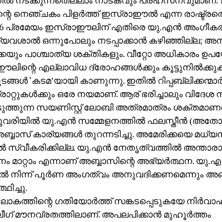
ില്‍ നടക്കുന്നതെല്ലാം നാടകവും പ്രഹസനവുമാണ്. 19
്റെ നെഞ്ചകം പിളര്‍ത്ത് ഇസ്രാഈല്‍ എന്ന രാഷ്ട്രത്തെ 
 പ്രമേയം ഇസ്രാഈലിന് എതിരെ യു.എന്‍ അംഗീകരിച്ചിട
ഗ്യവശാല്‍ ഒന്നുപോലും നടപ്പാക്കാന്‍ കഴിഞ്ഞില്ല; അനു
കയും പാശ്ചാത്യ ശക്തികളും. വീറ്റോ അധികാരം ഉപയോ
ിന്റെ എല്ലാവിധ ദ്രോഹങ്ങള്‍ക്കും കൂട്ടുനില്‍ക്കുക
ങള്‍ ‘കടമ’യായി കാണുന്നു. ഇതില്‍ റിപ്പബ്ലിക്കന്മാര്‍
റ്റുകള്‍ക്കും ഒരേ നയമാണ്. ആര് ഭരിച്ചാലും വിദേശ
ടുത്തുന്ന സയണിസ്റ്റ് ലോബി അത്രമാത്രം ശക്തമാണത
രിയില്‍ യു.എന്‍ സമ്മേളനത്തില്‍ ഫലസ്തീന്‍ (അതോറി
 അബ്ബാസ് കാര്യങ്ങള്‍ തുറന്നടിച്ചു. അമേരിക്കയെ മധ്
്‍ സ്വീകരിക്കില്ല. യു.എന്‍ നേതൃത്വത്തില്‍ അന്താ
ം മാറ്റാം എന്നാണ് അബ്ബാസിന്റെ അഭ്യര്‍ത്ഥന. യു.എന
്‍ നിന്ന് പൂര്‍ണ അംഗത്വം അനുവദിക്കണമെന്നും അബ
ഥിച്ചു.
കത്തിന്റെ ഗതിയോര്‍ത്ത് സങ്കടപ്പെടുകയേ നിര്‍വാഹ
ഗ് മൗനവ്രതത്തിലാണ്. അപലപിക്കാന്‍ മുഹൂര്‍ത്തം