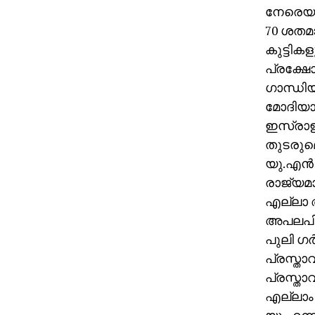
നേരെയുള
70 ശതമാ
കുട്ടികള
പ്രക്ഷോ
ഗാന്ധിയ
മോദിയ
ഇസ്രാഈ
തുടരുമെ
യു.എന്‍
രാജ്യമ
എല്ലാ അ
അപലപിക
പുലി ഗര
പ്രസ്താ
പ്രസ്ത
എല്ലാം 