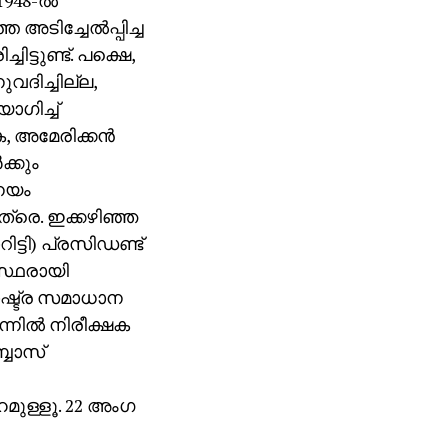
48-ല്‍
അടിച്ചേല്‍പ്പിച്ച
്ടുണ്ട്. പക്ഷെ,
വദിച്ചില്ല,
ഗിച്ച്
, അമേരിക്കന്‍
ക്കും
 നയം
്രെ. ഇക്കഴിഞ്ഞ
ട്ടി) പ്രസിഡണ്ട്
യസ്ഥരായി
രാഷ്ട്ര സമാധാന
്നില്‍ നിരീക്ഷക
്ബാസ്
മുള്ളൂ. 22 അംഗ