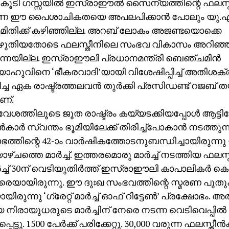
്‍കൂടി ഗസ്സയില്‍ ഇസ്രാഈല്‍ സൈന്യത്തിന്റെ ഫലസ്തീന്
 ഈ പൈശാചികതയെ അപലപിക്കാന്‍ പോലും യു.എ
മിതിക്ക് കഴിഞ്ഞില്ല. അറബ് ലോകം അജണ്ടയൊക്കെ
യെഴുതിയതോടെ ഫലസ്തീനിലെ സംഭവ വികാസം അറിഞ്
ന്നേയില്ല. ഇസ്രാഈലി പ്രധാനമന്ത്രി ബെഞ്ചമിന്‍
ാഹുവിനെ ‘ഭീകരവാദി’യായി വിശേഷിപ്പിച്ച് അതിശക
ച ഏക രാഷ്ട്രത്തലവന്‍ തുര്‍ക്കി പ്രസിഡണ്ട് റജബ് 
ണ്.
ശത്തിലൂടെ ജൂത രാഷ്ട്രം കയ്യടക്കിയപ്പോള്‍ ആട്ടിയോട
‍കാര്‍ സ്വന്തം ഭൂമിയിലേക്ക് തിരിച്ച്‌പോകാന്‍ നടത്തുന
ഭത്തിന്റെ 42-ാം വാര്‍ഷികത്തോടനുബന്ധിച്ചായിരുന്നു
ഴ്ചത്തെ മാര്‍ച്ച്. ഇത്തരമൊരു മാര്‍ച്ച് നടത്തിയ ഫലസ്ത
ര്‍ച്ച് 30ന് വെടിയുതിര്‍ത്ത് ഇസ്രാഈലി കാപാലികര്‍ 
െയായിരുന്നു. ഈ ദുഃഖ സംഭവത്തിന്റെ സ്മരണ പുതുക്
യിരുന്നു ‘ഗ്രേറ്റ് മാര്‍ച്ച് ഓഫ് റിട്ടേണ്‍’ പ്രക്ഷോഭം. അത
 നിരായുധരുടെ മാര്‍ച്ചിന് നേരെ നടന്ന വെടിവെപ്പില്‍ 1
ട്ടു. 1500 പേര്‍ക്ക് പരിക്കേറ്റു. 30,000 വരുന്ന ഫലസ്തീന്‍കാ