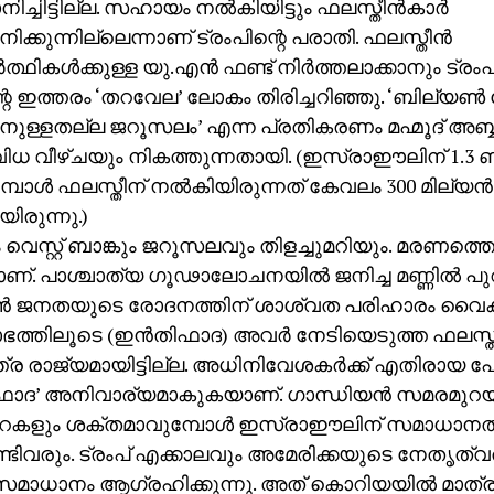
്ചിട്ടില്ല. സഹായം നല്‍കിയിട്ടും ഫലസ്തീന്‍കാര്‍
ക്കുന്നില്ലെന്നാണ് ട്രംപിന്റെ പരാതി. ഫലസ്തീന്‍
്ഥികള്‍ക്കുള്ള യു.എന്‍ ഫണ്ട് നിര്‍ത്തലാക്കാനും ട്രംപ് 
്റെ ഇത്തരം ‘തറവേല’ ലോകം തിരിച്ചറിഞ്ഞു. ‘ബില്യണ്‍
കാനുള്ളതല്ല ജറൂസലം’ എന്ന പ്രതികരണം മഹ്മൂദ് അബ്
ിധ വീഴ്ചയും നികത്തുന്നതായി. (ഇസ്രാഈലിന് 1.3 ബ
്പോള്‍ ഫലസ്തീന് നല്‍കിയിരുന്നത് കേവലം 300 മില്യന്‍
യിരുന്നു.)
 വെസ്റ്റ് ബാങ്കും ജറൂസലവും തിളച്ചുമറിയും. മരണത്ത
. പാശ്ചാത്യ ഗൂഢാലോചനയില്‍ ജനിച്ച മണ്ണില്‍ പുറത്ത
ന്‍ ജനതയുടെ രോദനത്തിന് ശാശ്വത പരിഹാരം വൈക
ഭത്തിലൂടെ (ഇന്‍തിഫാദ) അവര്‍ നേടിയെടുത്ത ഫലസ്തീ
്ര രാജ്യമായിട്ടില്ല. അധിനിവേശകര്‍ക്ക് എതിരായ പോര
ിഫാദ’ അനിവാര്യമാകുകയാണ്. ഗാന്ധിയന്‍ സമരമുറ
റകളും ശക്തമാവുമ്പോള്‍ ഇസ്രാഈലിന് സമാധാനത്
്ടിവരും. ട്രംപ് എക്കാലവും അമേരിക്കയുടെ നേതൃത്വത
മാധാനം ആഗ്രഹിക്കുന്നു. അത് കൊറിയയില്‍ മാത്ര