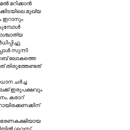
 മറിക്കാന്‍
ക്കിടയിലെ മുഖ്യ
ം ഇറാനും
മ്പോള്‍
പാശ്ചാത്യ
പ്പിച്ചു.
ോള്‍ സുന്നി
്‍ അറബ് ലോകത്തെ
് തിരുത്തേണ്ടത്
ന ചര്‍ച്ച
ലേക്ക് ഇരുപക്ഷവും
നം. കരാറ്
ിനായിരക്കണക്കിന്
ലി ഭരണകക്ഷിയായ
ല്‍ (വെസ്റ്റ്