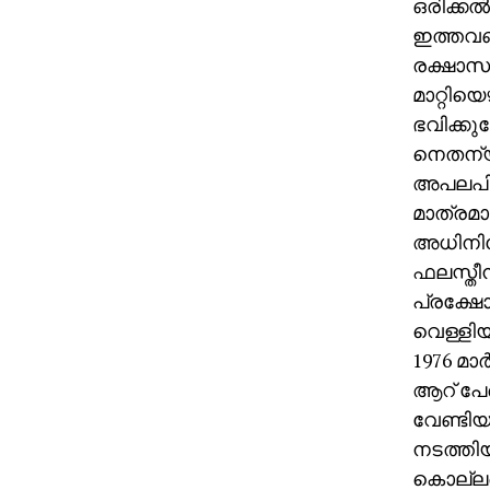
ഒരിക്കല
ഇത്തവണ
രക്ഷാസ
മാറ്റി
ഭവിക്കു
നെതന്യ
അപലപിച്
മാത്രമാ
അധിനിവേ
ഫലസ്തീന്
പ്രക്ഷോ
വെള്ളിയാ
1976 മാ
ആറ് പേര
വേണ്ടിയാ
നടത്തിയ
കൊല്ലപ്പെ