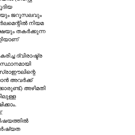
ജൂദിയ
ൂമിയും ജറൂസലവും
‍ലമെന്റില്‍ നിയമ
ഷയും തകര്‍ക്കുന്ന
ിളിയാണ്
ിച്ച ദ്വിരാഷ്ട്ര
ലസ്ഥാനമായി
ഇസ്രാഈലിന്റെ
ന്‍ അവര്‍ക്ക്
കാരുണ്ട്.) അഴിമതി
ലുള്ള
ിക്കാം.
.
ിഷയത്തില്‍
ര്‍ഷ്യത