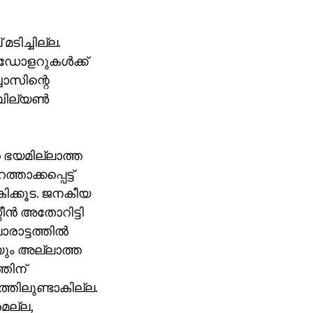
മടിച്ചില്ല.
 ഡോളറുകള്‍ക്ക്
ബാസിന്റെ
ില്യണ്‍
െ ഭയമില്ലാത്ത
ാക്കപ്പെട്ട്
ിക്കൂട. ജനകീയ
ന്‍ അതോറിട്ടി
ാട്ടത്തില്‍
യും അല്ലാത്ത
തിന്
്തിലുണ്ടാകില്ല.
മല്ല,