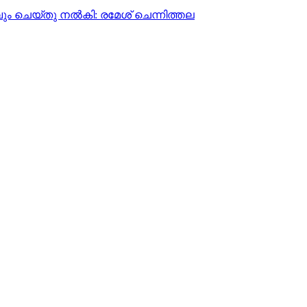
വും ചെയ്തു നൽകി: രമേശ് ചെന്നിത്തല