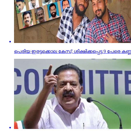
പെരിയ ഇരട്ടക്കൊല കേസ്; ശിക്ഷിക്കപ്പെട്ട 9 പേരെ കണ്ണൂര