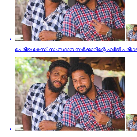
പെരിയ കേസ്: സംസ്ഥാന സര്‍ക്കാറിന്റെ ഹര്‍ജി പരിഗണി