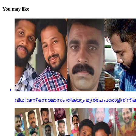
You may like
വിധി വന്ന് ഒന്നരമാസം തികയും മുൻപേ പരോളിന് നീക