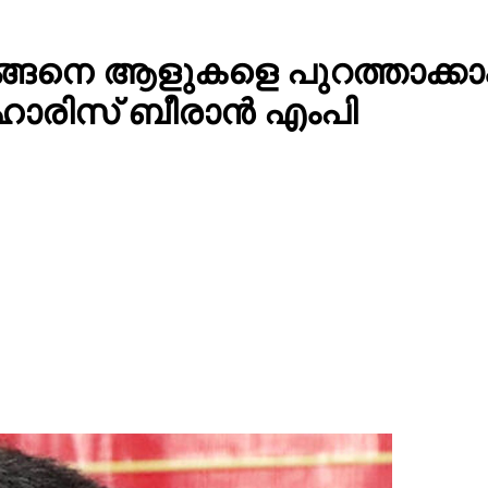
ന് എങ്ങെനെ ആളുകളെ പുറത്താക
 ഹാരിസ് ബീരാൻ എംപി