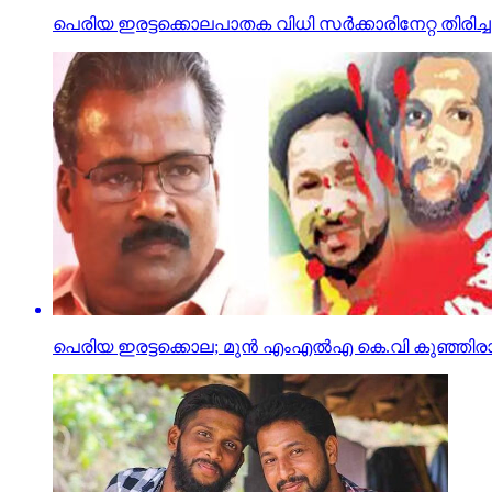
പെരിയ ഇരട്ടക്കൊലപാതക വിധി സർക്കാരിനേറ്റ തിരിച
പെരിയ ഇരട്ടക്കൊല; മുന്‍ എംഎല്‍എ കെ.വി കുഞ്ഞിരാമന്‍