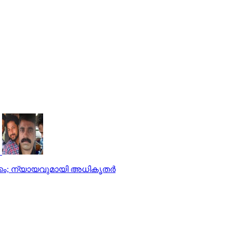
്കം; ന്യായവുമായി അധികൃതര്‍