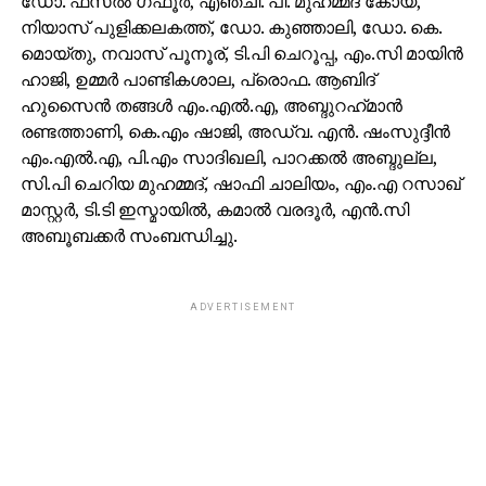
ഡോ. ഫസല്‍ ഗഫൂര്‍, എഞ്ചി. പി. മുഹമ്മദ് കോയ,
നിയാസ് പുളിക്കലകത്ത്, ഡോ. കുഞ്ഞാലി, ഡോ. കെ.
മൊയ്തു, നവാസ് പൂനൂര്, ടി.പി ചെറൂപ്പ, എം.സി മായിന്‍
ഹാജി, ഉമ്മര്‍ പാണ്ടികശാല, പ്രൊഫ. ആബിദ്
ഹുസൈന്‍ തങ്ങള്‍ എം.എല്‍.എ, അബ്ദുറഹ്‌മാന്‍
രണ്ടത്താണി, കെ.എം ഷാജി, അഡ്വ. എന്‍. ഷംസുദ്ദീന്‍
എം.എല്‍.എ, പി.എം സാദിഖലി, പാറക്കല്‍ അബ്ദുല്ല,
സി.പി ചെറിയ മുഹമ്മദ്, ഷാഫി ചാലിയം, എം.എ റസാഖ്
മാസ്റ്റര്‍, ടി.ടി ഇസ്മായില്‍, കമാല്‍ വരദൂര്‍, എന്‍.സി
അബൂബക്കര്‍ സംബന്ധിച്ചു.
ADVERTISEMENT