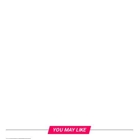
മുന്നില്‍ ഔദ്യോഗികമായി മാപ്പപേക്ഷ സമര്‍പ്പിക്കാന്‍
ശ്രീശാന്ത് തയ്യാറായത്.
RELATED TOPICS:
CRICKET
KERALACRICKETASSOCIATION
SREESANTH
DON'T MISS
ഇറാനെ ആക്രമിച്ച് ആ രാജ്യത്തിന്റെ
പരമോന്നത നേതാവിനെ വധിച്ചത് യുദ്ധക്കുറ്റം;
അപലപിച്ച് മുസ്‌ലിം സംഘടന നേതാക്കള്‍
YOU MAY LIKE