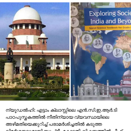
ന്യൂഡല്‍ഹി: എട്ടാം ക്ലാസ്സിലെ എന്‍.സി.ഇ.ആര്‍.ടി
പാഠപുസ്തകത്തില്‍ നീതിന്യായ വ്യവസ്ഥയിലെ
അഴിമതിയെക്കുറിച്ച് പരാമര്‍ശിച്ചതില്‍ കടുത്ത
വിമര്‍ശനവുമായി സുപ്രീം കോടതി. വിഷയത്തില്‍ ചീഫ്