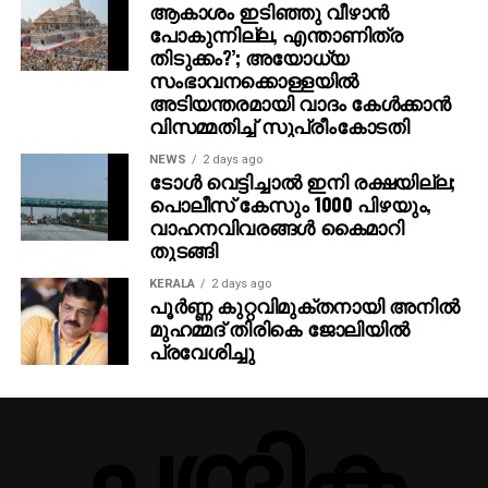
ആകാശം ഇടിഞ്ഞു വീഴാന്‍
പോകുന്നില്ല, എന്താണിത്ര
തിടുക്കം?’; അയോധ്യ
സംഭാവനക്കൊള്ളയില്‍
അടിയന്തരമായി വാദം കേള്‍ക്കാന്‍
വിസമ്മതിച്ച് സുപ്രീംകോടതി
NEWS
2 days ago
ടോൾ വെട്ടിച്ചാൽ ഇനി രക്ഷയില്ല;
പൊലീസ് കേസും ₹1000 പിഴയും,
വാഹനവിവരങ്ങൾ കൈമാറി
തുടങ്ങി
എട്ടാം ക്ലാസ്സിലെ സോഷ്യല്‍ സയന്‍സ്
KERALA
2 days ago
പാഠപുസ്തകത്തില്‍ പുതുതായി ഉള്‍പ്പെടുത്തിയ ‘നമ്മുടെ
പൂര്‍ണ്ണ കുറ്റവിമുക്തനായി അനില്‍
സമൂഹത്തില്‍ നീതിന്യായ വ്യവസ്ഥയുടെ പങ്ക്’ എന്ന
മുഹമ്മദ് തിരികെ ജോലിയില്‍
പ്രവേശിച്ചു
പാഠഭാഗത്താണ് വിവാദ പരാമര്‍ശങ്ങള്‍ ഉള്‍പ്പെട്ടിട്ടുള്ളത്.
അഴിമതിക്ക് പുറമെ, കോടതികളില്‍ കെട്ടിക്കിടക്കുന്ന
കേസുകളുടെ എണ്ണവും പുസ്തകത്തില്‍ നല്‍കിയിട്ടുണ്ട്.