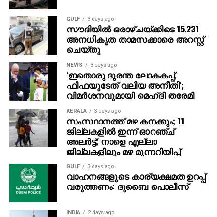
അവരുടെ വിശ്വാസം തകര്‍ക്കുമെന്നും കോടതി
നിരീക്ഷിച്ചു. രാഷ്ട്രീയം, ബിസിനസ്സ് തുടങ്ങിയ മറ്റ്
GULF
3 days ago
സൗദിയില്‍ ഒരാഴ്ചയ്ക്കിടെ 15,231
മേഖലകളിലെ അഴിമതി പരാമര്‍ശിക്കാതെ
അനധികൃത താമസക്കാരെ അറസ്റ്റ്
ജുഡീഷ്യറിയെ മാത്രം ലക്ഷ്യം വെക്കുന്നത്
ചെയ്തു
ശരിയല്ലെന്നും മുതിര്‍ന്ന അഭിഭാഷകര്‍ വാദിച്ചു.
NEWS
3 days ago
‘ഇതൊരു ദുരന്ത ലോകകപ്പ്,
ഫിഫയുടേത് വലിയ അനീതി’;
ADVERTISEMENT
വിമര്‍ശനവുമായി മെഹ്ദി തരേമി
KERALA
3 days ago
സംസ്ഥാനത്ത് മഴ കനക്കും; 11
ജില്ലകളില്‍ ഇന്ന് ഓറഞ്ച്
അലര്‍ട്ട്; നാളെ എല്ലാ
ജില്ലകളിലും മഴ മുന്നറിയിപ്പ്
GULF
3 days ago
വാഹനങ്ങളുടെ കാര്യക്ഷമത ഉറപ്പ്
വരുത്തണം: ദുബൈ പൊലീസ്
INDIA
2 days ago