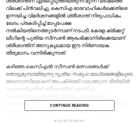
ശ്രീശാന്തിന് ഏര്‍പ്പെടുത്തിയിരുന്ന മൂന്ന് വര്‍ഷത്തെ
വിലക്ക് പിന്‍വലിച്ചു. കെസിഎ ഭാരവാഹികള്‍ക്കെതിരെ
ഉന്നയിച്ച വിമര്‍ശനങ്ങളില്‍ ശ്രീശാന്ത് നിരുപാധികം
ഖേദം പ്രകടിപ്പിച്ച് മാപ്പപേക്ഷ
നല്‍കിയതിനെത്തുടര്‍ന്നാണ് നടപടി. കേരള ക്രിക്കറ്റ്
ലീഗിന്റെ പുതിയ സീസണ്‍ ആരംഭിക്കാനിരിക്കെയാണ്
ശ്രീശാന്തിന് അനുകൂലമായ ഈ നിര്‍ണായക
തീരുമാനം വന്നിരിക്കുന്നത്.
കഴിഞ്ഞ കെസിഎല്‍ സീസണ്‍ മത്സരങ്ങള്‍ക്ക്
തൊട്ടുമുമ്പായിരുന്നു ദൃശ്യ-സമൂഹ മാധ്യമങ്ങളിലൂടെ
അസോസിയേഷന് അപകീര്‍ത്തി വരുത്തുന്ന രീതിയില്‍
സംസാരിച്ചതിന് ശ്രീശാന്തിന് കെസിഎ
വിലക്കേര്‍പ്പെടുത്തിയത്. സഞ്ജു സാംസണെ
പിന്തുണച്ചുകൊണ്ട് കെസിഎ നേതൃത്വത്തിനെതിരെ
CONTINUE READING
താരം കടുത്ത ഭാഷയില്‍ രംഗത്തുവന്നിരുന്നു. ഈ
നടപടിക്കെതിരെ ശ്രീശാന്ത് തിരുവനന്തപുരം മുന്‍സിഫ്
ADVERTISEMENT
കോടതിയെ സമീപിച്ചെങ്കിലും കോടതി ഹര്‍ജി
തള്ളിയിരുന്നു. ഇതോടെയാണ് അസോസിയേഷന്