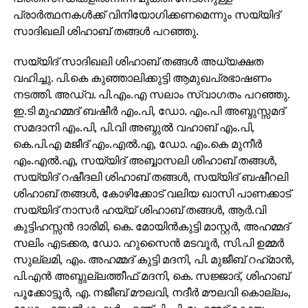
പ്രാര്‍ത്ഥനകള്‍ക്ക് വിനിയോഗിക്കണമെന്നും സയ്യിദ്
സാദിഖലി ശിഹാബ് തങ്ങള്‍ പറഞ്ഞു.
സയ്യിദ് സാദിഖലി ശിഹാബ് തങ്ങള്‍ അധ്യക്ഷത
വഹിച്ചു. പി.കെ കുഞ്ഞാലിക്കുട്ടി ആമുഖപ്രഭാഷണം
നടത്തി. അഡ്വ. പി.എം.എ സലാം സ്വാഗതം പറഞ്ഞു.
ഇ.ടി മുഹമ്മദ് ബഷീര്‍ എം.പി, ഡോ. എം.പി അബ്ദുസ്സമദ്
സമദാനി എം.പി, പി.വി അബ്ദുല്‍ വഹാബ് എം.പി,
കെ.പി.എ മജീദ് എം.എല്‍.എ, ഡോ. എം.കെ മുനീര്‍
എം.എല്‍.എ, സയ്യിദ് അബ്ബാസലി ശിഹാബ് തങ്ങള്‍,
സയ്യിദ് റഷീദലി ശിഹാബ് തങ്ങള്‍, സയ്യിദ് ബഷീറലി
ശിഹാബ് തങ്ങള്‍, കോഴിക്കോട് വലിയ ഖാസി പാണക്കാട്
സയ്യിദ് നാസര്‍ ഹയ്യ് ശിഹാബ് തങ്ങള്‍, ആര്‍.വി
കുട്ടിഹസ്സന്‍ ദാരിമി, കെ. മോയിന്‍കുട്ടി മാസ്റ്റര്‍, അഹമ്മദ്
സലിം എടക്കര, ഡോ. ഹുസൈന്‍ മടവൂര്‍, സി.പി ഉമ്മര്‍
സുല്ലമി, എം. അഹമ്മദ് കുട്ടി മദനി, പി. മുജീബ് റഹ്‌മാന്‍,
പി.എന്‍ അബ്ദുല്ലത്തീഫ് മദനി, കെ. സജ്ജാദ്, ശിഹാബ്
പൂക്കോട്ടൂര്‍, എ. നജീബ് മൗലവി, നദീര്‍ മൗലവി കൊല്ലം,