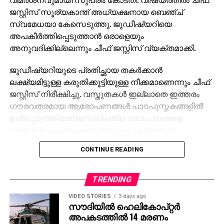
ജസ്റ്റിസ് സൂര്യകാന്ത് അധ്യക്ഷനായ ബെഞ്ച്
സ്വമേധയാ കേസെടുത്തു. ജുഡീഷ്യറിയെ
അപകീര്‍ത്തിപ്പെടുത്താന്‍ ഒരാളെയും
അനുവദിക്കില്ലെന്നും ചീഫ് ജസ്റ്റിസ് വ്യക്തമാക്കി.
ജുഡീഷ്യറിയുടെ പ്രതിച്ഛായ തകര്‍ക്കാന്‍
ലക്ഷ്യമിട്ടുള്ള കരുതിക്കൂട്ടിയുള്ള നീക്കമാണെന്നും ചീഫ്
ജസ്റ്റിസ് നിരീക്ഷിച്ചു. വസ്തുതകള്‍ ഇല്ലാതെ ഇത്തരം
ഗൗരവതരമായ ആരോപണങ്ങള്‍ പാഠപുസ്തകങ്ങളില്‍
ഉള്‍പ്പെടുത്തിയത് ജനാധിപത്യ സ്ഥാപനങ്ങളെ
ദുര്‍ബലപ്പെടുത്തുമെന്ന് അദ്ദേഹം ചൂണ്ടിക്കാട്ടി.
CONTINUE READING
ജുഡീഷ്യറിക്കെതിരെ സമൂഹ മാധ്യമത്തിലും മറ്റും
നടക്കുന്ന ആക്രമണങ്ങളുടെ തുടര്‍ച്ചയാണോ
ഇതെന്നും കോടതി ചോദിച്ചു.
TRENDING
പാഠപുസ്തകങ്ങളെ ആധികാരികമായി കാണുന്ന
VIDEO STORIES
3 days ago
സൗദിയില്‍ ഹെലികോപ്റ്റര്‍
കുട്ടികളില്‍, കോടതികള്‍ അഴിമതി നിറഞ്ഞതാണെന്ന
അപകടത്തില്‍ 14 മരണം
ധാരണ വളര്‍ത്തുമെന്നും ഇത് നിയമവ്യവസ്ഥയിലുള്ള