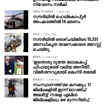
നിവേദനം നല്‍കി
VIDEO STORIES
2 days ago
സൗദിയില്‍ ഹെലികോപ്റ്റര്‍
അപകടത്തില്‍ 14 മരണം
GULF
2 days ago
സൗദിയില്‍ ഒരാഴ്ചയ്ക്കിടെ 15,231
അനധികൃത താമസക്കാരെ അറസ്റ്റ്
ചെയ്തു
NEWS
2 days ago
‘ഇതൊരു ദുരന്ത ലോകകപ്പ്,
ഫിഫയുടേത് വലിയ അനീതി’;
വിമര്‍ശനവുമായി മെഹ്ദി തരേമി
KERALA
2 days ago
സംസ്ഥാനത്ത് മഴ കനക്കും; 11
ജില്ലകളില്‍ ഇന്ന് ഓറഞ്ച്
അലര്‍ട്ട്; നാളെ എല്ലാ
ജില്ലകളിലും മഴ മുന്നറിയിപ്പ്