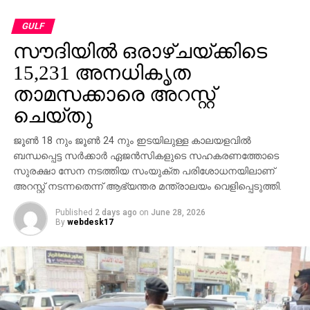
ഡിപ്പാര്‍ട്ട്മെന്റ് ഓഫ് ട്രാഫിക് ഡയറക്ടര്‍ ബ്രിഗേഡിയര്‍
ജുമാ സാലം ബിന്‍ സുവൈദാന്‍ അഭ്യര്‍ത്ഥിച്ചു.
GULF
റോഡ് ഉപയോക്താക്കളുടെ ജീവന്‍
സൗദിയില്‍ ഒരാഴ്ചയ്ക്കിടെ
സംരക്ഷിക്കുന്നതിനായി കാലഹരണപ്പെട്ട ടയറുകളുള്ള
15,231 അനധികൃത
വാഹനങ്ങളില്‍ ശ്രദ്ധ കേന്ദ്രീകരിക്കുന്നുണ്ടെന്നും
അദ്ദേഹം പറഞ്ഞു.
താമസക്കാരെ അറസ്റ്റ്
ചെയ്തു
ഈ വര്‍ഷം ആദ്യ അഞ്ച് മാസങ്ങളില്‍ ദുബൈ
പോലീസ് 3,589 വാഹന പാര്‍ട്സ് സുരക്ഷാ
ജൂണ്‍ 18 നും ജൂണ്‍ 24 നും ഇടയിലുള്ള കാലയളവില്‍
ലംഘനങ്ങള്‍ രേഖപ്പെടുത്തിയതായി ജുമാ ബിന്‍
ബന്ധപ്പെട്ട സര്‍ക്കാര്‍ ഏജന്‍സികളുടെ സഹകരണത്തോടെ
സുവൈദാന്‍ പറഞ്ഞു. സുരക്ഷാ ആവശ്യകതകള്‍
സുരക്ഷാ സേന നടത്തിയ സംയുക്ത പരിശോധനയിലാണ്
പാലിക്കാതെ വാഹനം ഓടിച്ചതിന് 1,737 ലംഘനങ്ങളും,
അറസ്റ്റ് നടന്നതെന്ന് ആഭ്യന്തര മന്ത്രാലയം വെളിപ്പെടുത്തി.
റോഡിന് അനുയോജ്യമല്ലാത്ത വാഹനം ഓടിച്ചതിന്
Published
2 days ago
on
June 28, 2026
1,026 ലംഘനങ്ങളും, കാലാവധി കഴിഞ്ഞ ടയറുകള്‍
By
webdesk17
ഉപയോഗിച്ച് വാഹനമോടിച്ചതിന് 826 ലംഘനങ്ങളും
ഇതില്‍ ഉള്‍പ്പെടുന്നതായി അദ്ദേഹം പറഞ്ഞു.