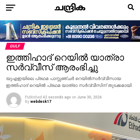
GULF
ഇത്തിഹാദ് റെയില്‍ യാത്രാ
സര്‍വ്വീസ് ആരംഭിച്ചു
യുഎഇയിലെ പ്രഥമ പാസ്സഞ്ചര്‍ റെയില്‍സര്‍വ്വീസായ
ഇത്തിഹാദ് റെയില്‍ പ്രഥമ യാത്രാ സര്‍വ്വീസിന് തുടക്കമായി.
Published
42 seconds ago
on
June 30, 2026
By
webdesk17