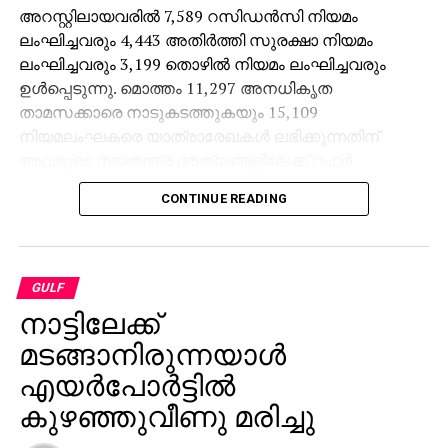
അറസ്റ്റിലായവരില്‍ 7,589 റസിഡന്‍സി നിയമം
ലംഘിച്ചവരും 4,443 അതിര്‍ത്തി സുരക്ഷാ നിയമം
ലംഘിച്ചവരും 3,199 തൊഴില്‍ നിയമം ലംഘിച്ചവരും
ഉള്‍പ്പെടുന്നു. മൊത്തം 11,297 അനധികൃത
താമസക്കാരെ നാടുകടത്തുകയും 15,109
നിയമലംഘകരെ യാത്രാരേഖകള്‍ ലഭിക്കുന്നതിന്
അവരുടെ നയതന്ത്ര ദൗത്യങ്ങളിലേക്ക് റഫര്‍
ചെയ്യുകയും ചെയ്തു. 3,618 നിയമലംഘകരെ
CONTINUE READING
അവരുടെ യാത്രാ റിസര്‍വേഷന്‍ പൂര്‍ത്തിയാക്കാന്‍
റഫര്‍ ചെയ്യുകയും ചെയ്തു.
രാജ്യത്തേക്ക് അതിര്‍ത്തി കടക്കാന്‍ ശ്രമിക്കുന്നതിനിടെ
GULF
1,763 പിടികൂടി.
നാട്ടിലേക്ക്
ഇവരില്‍ 44 ശതമാനം യെമന്‍ പൗരന്മാരും 55 ശതമാനം
എത്യോപ്യന്‍ പൗരന്മാരും ഒരു ശതമാനം മറ്റ്
മടങ്ങാനിരുന്നയാൾ
രാജ്യങ്ങളില്‍ നിന്നുള്ളവരുമാണ്.
എയർപോർട്ടിൽ
അനധികൃതമായി രാജ്യം വിടാന്‍ ശ്രമിച്ച 53 പേരെ
കുഴഞ്ഞുവീണു മരിച്ചു
അറസ്റ്റ് ചെയ്തു. നിയമലംഘകര്‍ക്ക്
യാത്രാസൗകര്യവും പാര്‍പ്പിടവും ജോലിയും നല്‍കിയ