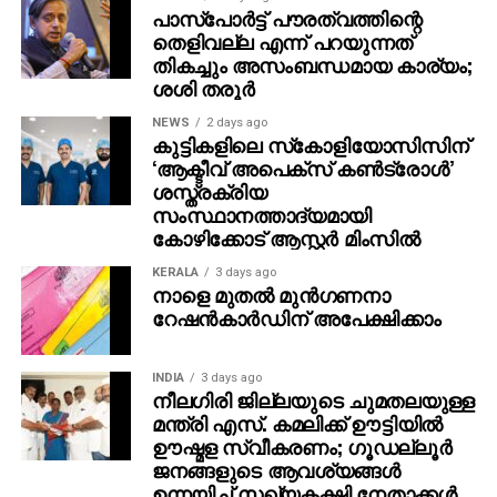
പാസ്പോര്‍ട്ട് പൗരത്വത്തിന്റെ
തെളിവല്ല എന്ന് പറയുന്നത്
മക്ക, റിയാദ്, കിഴക്കന്‍ പ്രവിശ്യ എന്നിവിടങ്ങളിലെ 911
തികച്ചും അസംബന്ധമായ കാര്യം;
എന്ന നമ്പരിലും രാജ്യത്തിന്റെ മറ്റ് പ്രദേശങ്ങളിലെ 999,
ശശി തരൂര്‍
996 എന്നീ നമ്പരുകളിലും നിയമലംഘനങ്ങള്‍ റിപ്പോര്‍ട്ട്
ചെയ്യണമെന്ന് മന്ത്രാലയം പൊതുജനങ്ങളോട്
NEWS
2 days ago
കുട്ടികളിലെ സ്‌കോളിയോസിസിന്
അഭ്യര്‍ത്ഥിച്ചു.
‘ആക്ടീവ് അപെക്സ് കൺട്രോൾ’
ശസ്ത്രക്രിയ
സംസ്ഥാനത്താദ്യമായി
കോഴിക്കോട് ആസ്റ്റർ മിംസിൽ
KERALA
3 days ago
നാളെ മുതല്‍ മുന്‍ഗണനാ
റേഷന്‍കാര്‍ഡിന് അപേക്ഷിക്കാം
INDIA
3 days ago
നീലഗിരി ജില്ലയുടെ ചുമതലയുള്ള
മന്ത്രി എസ്. കമലിക്ക് ഊട്ടിയില്‍
ഊഷ്മള സ്വീകരണം; ഗൂഡല്ലൂര്‍
ജനങ്ങളുടെ ആവശ്യങ്ങള്‍
ഉന്നയിച്ച് സഖ്യകക്ഷി നേതാക്കള്‍