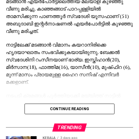
മടങ്ങാൻ എയർപോർട്ടിലെത്തിയ മലയാളി കുഴഞ്ഞു
വീണു മരിച്ചു. കാഞ്ഞങ്ങാട് പാറപ്പള്ളിയിൽ
താമസിക്കുന്ന പാണത്തൂർ സ്വദേശി യൂസഫാണ് (51)
അബുദാബി ഇന്റർനാഷണൽ എയർപോർട്ടിൽ കുഴഞ്ഞു
വീണു മരിച്ചത്.
നാട്ടിലേക്ക് മടങ്ങാൻ വിമാനം കയറാനിരിക്കെ
ഹൃദയാഘാതം സംഭവിക്കുകയായിരുന്നു. ബേക്കൽ
സ്വദേശിനി റംസീനയാണ് ഭാര്യ. ഇസ്തിഹാൻ(20),
മിർസാന(18), ഫാത്തിമ(16), യാസീൻ(10), മുഷ്‌ഫിറ (6),
മൂന്ന് മാസം പ്രായമുള്ള ഹൈറ സനിഷ് എന്നിവർ
മക്കളാണ്.
നടപടി ക്രമങ്ങൾ പൂർത്തിയാക്കി മയ്യിത്ത് നാട്ടിൽ
കൊണ്ട് പോയി ഖബറടക്കും
CONTINUE READING
TRENDING
KERALA
3 days ago